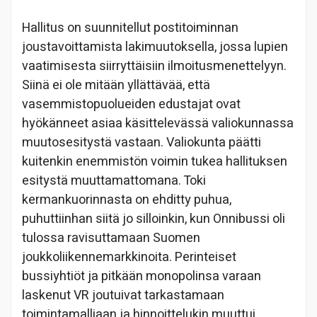
Hallitus on suunnitellut postitoiminnan
joustavoittamista lakimuutoksella, jossa lupien
vaatimisesta siirryttäisiin ilmoitusmenettelyyn.
Siinä ei ole mitään yllättävää, että
vasemmistopuolueiden edustajat ovat
hyökänneet asiaa käsittelevässä valiokunnassa
muutosesitystä vastaan. Valiokunta päätti
kuitenkin enemmistön voimin tukea hallituksen
esitystä muuttamattomana. Toki
kermankuorinnasta on ehditty puhua,
puhuttiinhan siitä jo silloinkin, kun Onnibussi oli
tulossa ravisuttamaan Suomen
joukkoliikennemarkkinoita. Perinteiset
bussiyhtiöt ja pitkään monopolinsa varaan
laskenut VR joutuivat tarkastamaan
toimintamalliaan ja hinnoittelukin muuttui