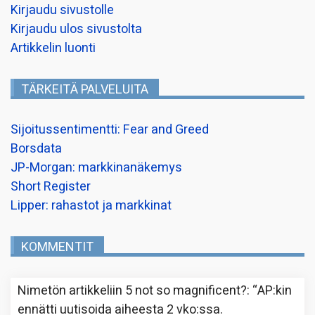
Kirjaudu sivustolle
Kirjaudu ulos sivustolta
Artikkelin luonti
TÄRKEITÄ PALVELUITA
Sijoitussentimentti: Fear and Greed
Borsdata
JP-Morgan: markkinanäkemys
Short Register
Lipper: rahastot ja markkinat
KOMMENTIT
Nimetön
artikkeliin
5 not so magnificent?
: “
AP:kin
ennätti uutisoida aiheesta 2 vko:ssa.