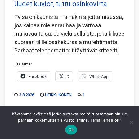
Uudet kuviot, tuttu osinkovirta
Tylsä on kaunista – ainakin sijoittamisessa,
jos kaipaa mielenrauhaa ja varmaa
mukavaa tuloa. Ja vielä sellaista, joka kilisee
suoraan tilille osakekurssia murehtimatta.
Parhaat teleoperaattorit täyttävät kriteerit,
Jaa tämä:
Facebook
X
WhatsApp
3.8.2026
HEIKKI IKONEN
1
Käytämme evästeitä jotka auttavat meitä tuottamaan sinulle
parhaan kokemuksen sivustollamme. Tämä lienee ok?
Ok