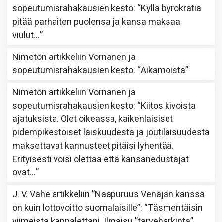
sopeutumisrahakausien kesto
: “
Kyllä byrokratia
pitää parhaiten puolensa ja kansa maksaa
viulut…
”
Nimetön
artikkeliin
Vornanen ja
sopeutumisrahakausien kesto
: “
Aikamoista
”
Nimetön
artikkeliin
Vornanen ja
sopeutumisrahakausien kesto
: “
Kiitos kivoista
ajatuksista. Olet oikeassa, kaikenlaisiset
pidempikestoiset laiskuudesta ja joutilaisuudesta
maksettavat kannusteet pitäisi lyhentää.
Erityisesti voisi olettaa että kansanedustajat
ovat…
”
J. V. Vahe
artikkeliin
”Naapuruus Venäjän kanssa
on kuin lottovoitto suomalaisille”
: “
Täsmentäisin
viimeistä kappalettani. Ilmaisu ”tarveharkinta”