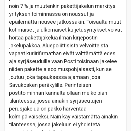
noin 7 % ja muutenkin pakettijakelun merkitys
yrityksen toiminnassa on noussut ja
epäilemättä nousee jatkossakin. Toisaalta muut
kotimaiset ja ulkomaiset kuljetusyritykset voivat
hoitaa pakettijakelua ilman kirjepostin
jakelupakkoa. Aluepoliittisista velvoitteista
vapaat kuriirifirmathan eivät välttämättä edes
aja syrjäseuduille vaan Posti toisinaan jakelee
niiden paketteja sopimuspohjaisesti, kun se
joutuu joka tapauksessa ajamaan jopa
Savukosken peräkylille. Perinteisen
postitoiminnan kannalta ollaan melko pian
tilanteessa, jossa ainakin syrjäseutujen
perusjakelua on pakko harventaa
kolmipäiväiseksi. Näin käy väistämättä ainakin
tilanteessa, jossa jakeluun ei yhdistetä