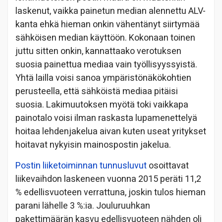
laskenut, vaikka painetun median alennettu ALV-
kanta ehkä hieman onkin vähentänyt siirtymää
sähköisen median käyttöön. Kokonaan toinen
juttu sitten onkin, kannattaako verotuksen
suosia painettua mediaa vain työllisyyssyistä.
Yhtä lailla voisi sanoa ympäristönäkökohtien
perusteella, että sähköistä mediaa pitäisi
suosia. Lakimuutoksen myötä toki vaikkapa
painotalo voisi ilman raskasta lupamenettelyä
hoitaa lehdenjakelua aivan kuten useat yritykset
hoitavat nykyisin mainospostin jakelua.
Postin liiketoiminnan tunnusluvut
osoittavat
liikevaihdon laskeneen vuonna 2015 peräti 11,2
% edellisvuoteen verrattuna, joskin tulos hieman
parani lähelle 3 %:ia. Jouluruuhkan
pakettimäärän kasvu edellisvuoteen nähden oli