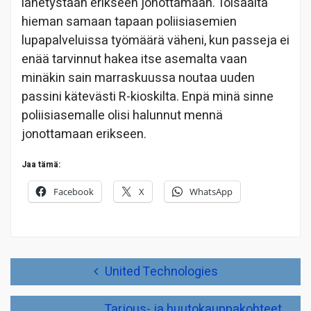
lähetystään erikseen jonottamaan. Toisaalta
hieman samaan tapaan poliisiasemien
lupapalveluissa työmäärä väheni, kun passeja ei
enää tarvinnut hakea itse asemalta vaan
minäkin sain marraskuussa noutaa uuden
passini kätevästi R-kioskilta. Enpä minä sinne
poliisiasemalle olisi halunnut mennä
jonottamaan erikseen.
Jaa tämä:
Facebook
X
WhatsApp
Artikkelien
United Technologies
selaus
Tarjous- ja huutokauppakohteet