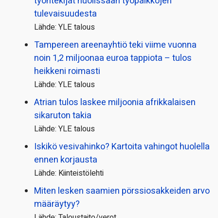
työntekijät huolissaan työpaikkojen
tulevaisuudesta
Lähde: YLE talous
Tampereen areenayhtiö teki viime vuonna
noin 1,2 miljoonaa euroa tappiota – tulos
heikkeni roimasti
Lähde: YLE talous
Atrian tulos laskee miljoonia afrikkalaisen
sikaruton takia
Lähde: YLE talous
Iskikö vesivahinko? Kartoita vahingot huolella
ennen korjausta
Lähde: Kiinteistölehti
Miten lesken saamien pörssi­osakkeiden arvo
määräytyy?
Lähde: Taloustaito/verot