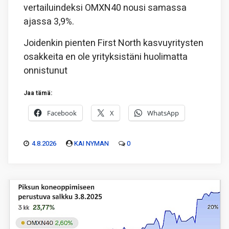
vertailuindeksi OMXN40 nousi samassa
ajassa 3,9%.
Joidenkin pienten First North kasvuyritysten
osakkeita en ole yrityksistäni huolimatta
onnistunut
Jaa tämä:
Facebook
X
WhatsApp
4.8.2026
KAI NYMAN
0