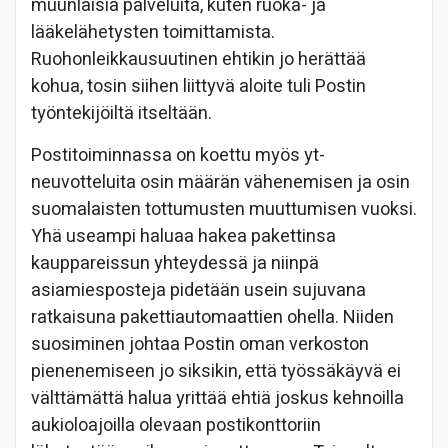
muunlaisia palveluita, kuten ruoka- ja
lääkelähetysten toimittamista.
Ruohonleikkausuutinen ehtikin jo herättää
kohua, tosin siihen liittyvä aloite tuli Postin
työntekijöiltä itseltään.
Postitoiminnassa on koettu myös yt-
neuvotteluita osin määrän vähenemisen ja osin
suomalaisten tottumusten muuttumisen vuoksi.
Yhä useampi haluaa hakea pakettinsa
kauppareissun yhteydessä ja niinpä
asiamiesposteja pidetään usein sujuvana
ratkaisuna pakettiautomaattien ohella. Niiden
suosiminen johtaa Postin oman verkoston
pienenemiseen jo siksikin, että työssäkäyvä ei
välttämättä halua yrittää ehtiä joskus kehnoilla
aukioloajoilla olevaan postikonttoriin