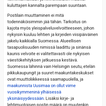
kuluttajien kannalta parempaan suuntaan.
Postilain muuttaminen ei mitä
todennäköisimmin jää tähän. Tarkoitus on
kajota myös yleispalveluvelvoitteeseen, johon
nykyisin kuuluu lehtien ja kirjeiden viisipäiväinen
jakelu kaikkialla Suomessa. Alueellisen
tasapuolisuuden nimissä laadittu ja sinänsä
kaunis velvoite ei valitettavasti ole nykyisen
väestökehityksen jatkuessa kestävä.
Suomessa lähinnä vain Helsingin seutu, etelän
pikkukaupungit ja suuret maakuntakeskukset
ovat muuttoliikkeessä saamapuolella, ja
maakunnista Uusimaa on ollut viime
vuosikymmeninä ylhäisessä
yksinäisyydessään
. Lisäksi kirje- ja
lehtimuotoisen postin määrä on muutenkin