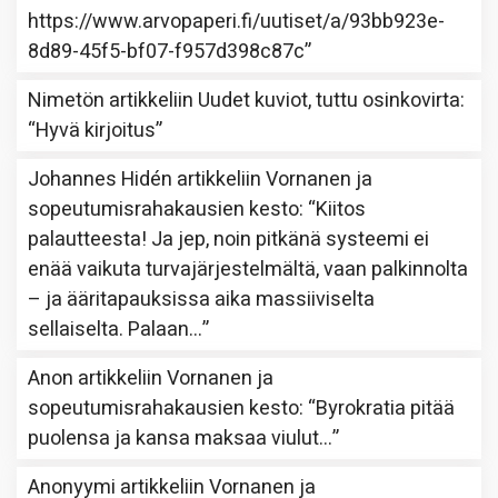
https://www.arvopaperi.fi/uutiset/a/93bb923e-
8d89-45f5-bf07-f957d398c87c
”
Nimetön
artikkeliin
Uudet kuviot, tuttu osinkovirta
:
“
Hyvä kirjoitus
”
Johannes Hidén
artikkeliin
Vornanen ja
sopeutumisrahakausien kesto
: “
Kiitos
palautteesta! Ja jep, noin pitkänä systeemi ei
enää vaikuta turvajärjestelmältä, vaan palkinnolta
– ja ääritapauksissa aika massiiviselta
sellaiselta. Palaan…
”
Anon
artikkeliin
Vornanen ja
sopeutumisrahakausien kesto
: “
Byrokratia pitää
puolensa ja kansa maksaa viulut…
”
Anonyymi
artikkeliin
Vornanen ja