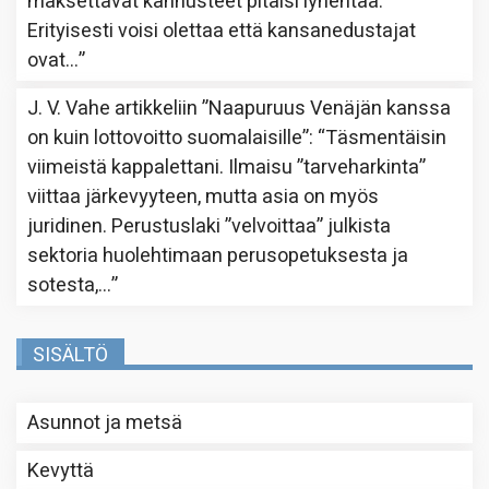
maksettavat kannusteet pitäisi lyhentää.
Erityisesti voisi olettaa että kansanedustajat
ovat…
”
J. V. Vahe
artikkeliin
”Naapuruus Venäjän kanssa
on kuin lottovoitto suomalaisille”
: “
Täsmentäisin
viimeistä kappalettani. Ilmaisu ”tarveharkinta”
viittaa järkevyyteen, mutta asia on myös
juridinen. Perustuslaki ”velvoittaa” julkista
sektoria huolehtimaan perusopetuksesta ja
sotesta,…
”
SISÄLTÖ
Asunnot ja metsä
Kevyttä