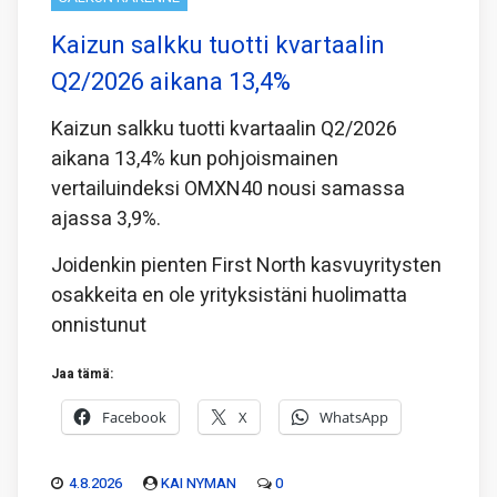
Kaizun salkku tuotti kvartaalin
Q2/2026 aikana 13,4%
Kaizun salkku tuotti kvartaalin Q2/2026
aikana 13,4% kun pohjoismainen
vertailuindeksi OMXN40 nousi samassa
ajassa 3,9%.
Joidenkin pienten First North kasvuyritysten
osakkeita en ole yrityksistäni huolimatta
onnistunut
Jaa tämä:
Facebook
X
WhatsApp
4.8.2026
KAI NYMAN
0