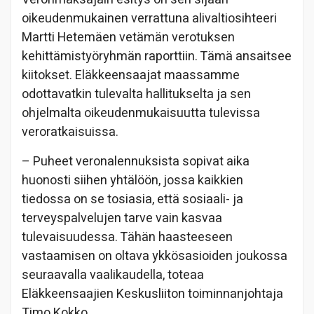
oikeudenmukainen verrattuna alivaltiosihteeri
Martti Hetemäen vetämän verotuksen
kehittämistyöryhmän raporttiin. Tämä ansaitsee
kiitokset. Eläkkeensaajat maassamme
odottavatkin tulevalta hallitukselta ja sen
ohjelmalta oikeudenmukaisuutta tulevissa
veroratkaisuissa.
– Puheet veronalennuksista sopivat aika
huonosti siihen yhtälöön, jossa kaikkien
tiedossa on se tosiasia, että sosiaali- ja
terveyspalvelujen tarve vain kasvaa
tulevaisuudessa. Tähän haasteeseen
vastaamisen on oltava ykkösasioiden joukossa
seuraavalla vaalikaudella, toteaa
Eläkkeensaajien Keskusliiton toiminnanjohtaja
Timo Kokko.