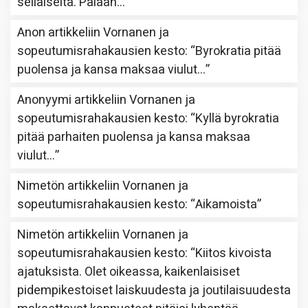
sellaiselta. Palaan…
”
Anon
artikkeliin
Vornanen ja
sopeutumisrahakausien kesto
: “
Byrokratia pitää
puolensa ja kansa maksaa viulut…
”
Anonyymi
artikkeliin
Vornanen ja
sopeutumisrahakausien kesto
: “
Kyllä byrokratia
pitää parhaiten puolensa ja kansa maksaa
viulut…
”
Nimetön
artikkeliin
Vornanen ja
sopeutumisrahakausien kesto
: “
Aikamoista
”
Nimetön
artikkeliin
Vornanen ja
sopeutumisrahakausien kesto
: “
Kiitos kivoista
ajatuksista. Olet oikeassa, kaikenlaisiset
pidempikestoiset laiskuudesta ja joutilaisuudesta