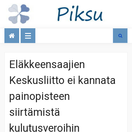
Talous
Eläkkeensaajien
Keskusliitto ei kannata
painopisteen
siirtämistä
kulutusveroihin