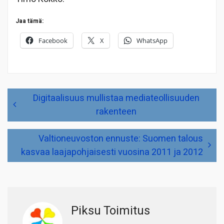
Jaa tämä:
Facebook
X
WhatsApp
Artikkelien
Digitaalisuus mullistaa mediateollisuuden
selaus
rakenteen
Valtioneuvoston ennuste: Suomen talous
kasvaa laajapohjaisesti vuosina 2011 ja 2012
Piksu Toimitus