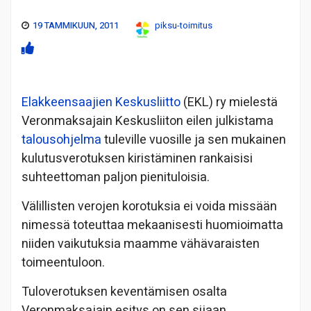
19 TAMMIKUUN, 2011
piksu-toimitus
Elakkeensaajien Keskusliitto
(EKL) ry mielestä
Veronmaksajain Keskusliiton eilen julkistama
talousohjelma
tuleville vuosille ja sen mukainen
kulutusverotuksen kiristäminen rankaisisi
suhteettoman paljon pienituloisia.
Välillisten verojen korotuksia ei voida missään
nimessä toteuttaa mekaanisesti huomioimatta
niiden vaikutuksia maamme vähävaraisten
toimeentuloon.
Tuloverotuksen keventämisen osalta
Veronmaksajain esitys on sen sijaan