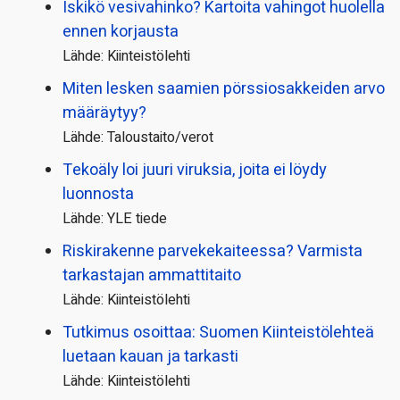
Iskikö vesivahinko? Kartoita vahingot huolella
ennen korjausta
Lähde: Kiinteistölehti
Miten lesken saamien pörssi­osakkeiden arvo
määräytyy?
Lähde: Taloustaito/verot
Tekoäly loi juuri viruksia, joita ei löydy
luonnosta
Lähde: YLE tiede
Riskirakenne parvekekaiteessa? Varmista
tarkastajan ammattitaito
Lähde: Kiinteistölehti
Tutkimus osoittaa: Suomen Kiinteistölehteä
luetaan kauan ja tarkasti
Lähde: Kiinteistölehti