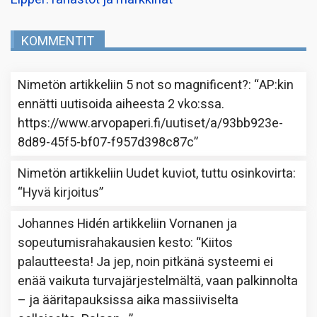
KOMMENTIT
Nimetön
artikkeliin
5 not so magnificent?
: “
AP:kin
ennätti uutisoida aiheesta 2 vko:ssa.
https://www.arvopaperi.fi/uutiset/a/93bb923e-
8d89-45f5-bf07-f957d398c87c
”
Nimetön
artikkeliin
Uudet kuviot, tuttu osinkovirta
:
“
Hyvä kirjoitus
”
Johannes Hidén
artikkeliin
Vornanen ja
sopeutumisrahakausien kesto
: “
Kiitos
palautteesta! Ja jep, noin pitkänä systeemi ei
enää vaikuta turvajärjestelmältä, vaan palkinnolta
– ja ääritapauksissa aika massiiviselta