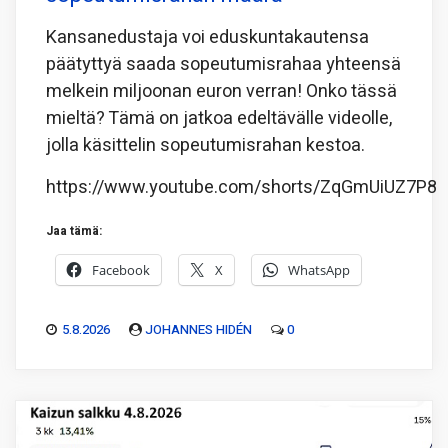
Kansanedustaja voi eduskuntakautensa
päätyttyä saada sopeutumisrahaa yhteensä
melkein miljoonan euron verran! Onko tässä
mieltä? Tämä on jatkoa edeltävälle videolle,
jolla käsittelin sopeutumisrahan kestoa.
https://www.youtube.com/shorts/ZqGmUiUZ7P8
Jaa tämä:
Facebook
X
WhatsApp
5.8.2026
JOHANNES HIDÉN
0