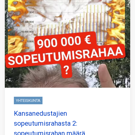
YHTEISKUNTA
Kansanedustajien
sopeutumisrahasta 2:
sopeutumisrahan määrä