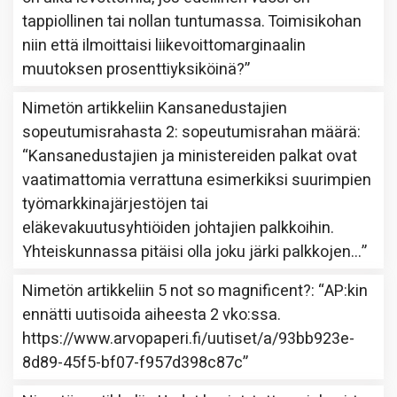
tappiollinen tai nollan tuntumassa. Toimisikohan
niin että ilmoittaisi liikevoittomarginaalin
muutoksen prosenttiyksiköinä?
”
Nimetön
artikkeliin
Kansanedustajien
sopeutumisrahasta 2: sopeutumisrahan määrä
:
“
Kansanedustajien ja ministereiden palkat ovat
vaatimattomia verrattuna esimerkiksi suurimpien
työmarkkinajärjestöjen tai
eläkevakuutusyhtiöiden johtajien palkkoihin.
Yhteiskunnassa pitäisi olla joku järki palkkojen…
”
Nimetön
artikkeliin
5 not so magnificent?
: “
AP:kin
ennätti uutisoida aiheesta 2 vko:ssa.
https://www.arvopaperi.fi/uutiset/a/93bb923e-
8d89-45f5-bf07-f957d398c87c
”