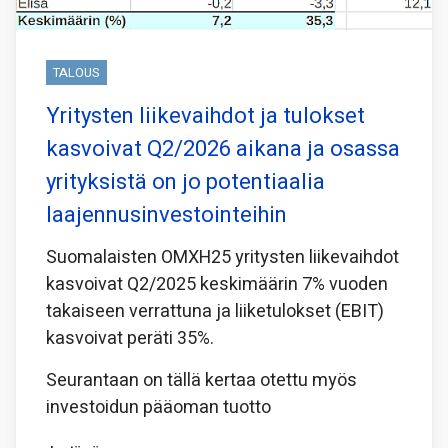
TALOUS
Yritysten liikevaihdot ja tulokset
kasvoivat Q2/2026 aikana ja osassa
yrityksistä on jo potentiaalia
laajennusinvestointeihin
Suomalaisten OMXH25 yritysten liikevaihdot
kasvoivat Q2/2025 keskimäärin 7% vuoden
takaiseen verrattuna ja liiketulokset (EBIT)
kasvoivat peräti 35%.
Seurantaan on tällä kertaa otettu myös
investoidun pääoman tuotto