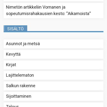
Nimetön
artikkeliin
Vornanen ja
sopeutumisrahakausien kesto
: “
Aikamoista
”
SISÄLTÖ
Asunnot ja metsä
Kevyttä
Kirjat
Lajittelematon
Salkun rakenne
Sijoittaminen
Talous