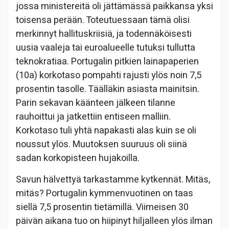
jossa ministereitä oli jättämässä paikkansa yksi
toisensa perään. Toteutuessaan tämä olisi
merkinnyt hallituskriisiä, ja todennäköisesti
uusia vaaleja tai euroalueelle tutuksi tullutta
teknokratiaa. Portugalin pitkien lainapaperien
(10a) korkotaso pompahti rajusti ylös noin 7,5
prosentin tasolle. Täälläkin asiasta mainitsin.
Parin sekavan käänteen jälkeen tilanne
rauhoittui ja jatkettiin entiseen malliin.
Korkotaso tuli yhtä napakasti alas kuin se oli
noussut ylös. Muutoksen suuruus oli siinä
sadan korkopisteen hujakoilla.
Savun hälvettyä tarkastamme kytkennät. Mitäs,
mitäs? Portugalin kymmenvuotinen on taas
siellä 7,5 prosentin tietämillä. Viimeisen 30
päivän aikana tuo on hiipinyt hiljalleen ylös ilman