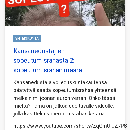
YHTEISKUNTA
Kansanedustajien
sopeutumisrahasta 2:
sopeutumisrahan määrä
Kansanedustaja voi eduskuntakautensa
päätyttyä saada sopeutumisrahaa yhteensä
melkein miljoonan euron verran! Onko tässä
mieltä? Tämä on jatkoa edeltävälle videolle,
jolla käsittelin sopeutumisrahan kestoa.
https://www.youtube.com/shorts/ZqGmUiUZ7P8