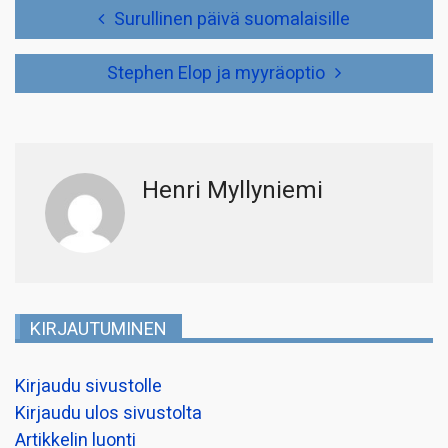
Artikkelien
Surullinen päivä suomalaisille
selaus
Stephen Elop ja myyräoptio
Henri Myllyniemi
KIRJAUTUMINEN
Kirjaudu sivustolle
Kirjaudu ulos sivustolta
Artikkelin luonti