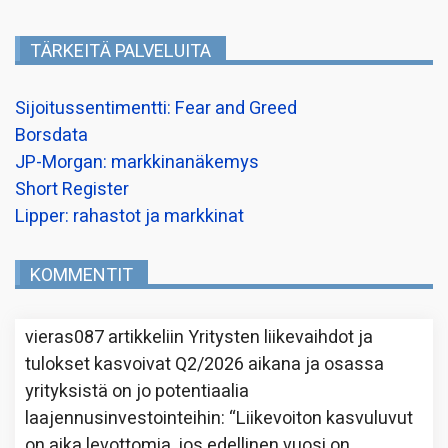
TÄRKEITÄ PALVELUITA
Sijoitussentimentti: Fear and Greed
Borsdata
JP-Morgan: markkinanäkemys
Short Register
Lipper: rahastot ja markkinat
KOMMENTIT
vieras087
artikkeliin
Yritysten liikevaihdot ja
tulokset kasvoivat Q2/2026 aikana ja osassa
yrityksistä on jo potentiaalia
laajennusinvestointeihin
: “
Liikevoiton kasvuluvut
on aika levottomia, jos edellinen vuosi on