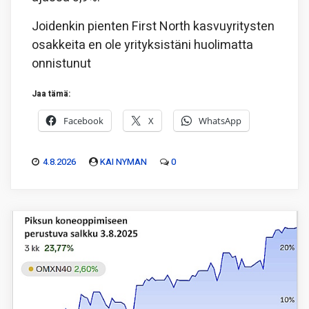
Joidenkin pienten First North kasvuyritysten
osakkeita en ole yrityksistäni huolimatta
onnistunut
Jaa tämä:
Facebook
X
WhatsApp
4.8.2026
KAI NYMAN
0