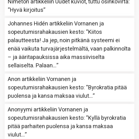
Nimetön
artikkeliin
Uudet kuviot, tuttu osinkovirta
:
“
Hyvä kirjoitus
”
Johannes Hidén
artikkeliin
Vornanen ja
sopeutumisrahakausien kesto
: “
Kiitos
palautteesta! Ja jep, noin pitkänä systeemi ei
enää vaikuta turvajärjestelmältä, vaan palkinnolta
– ja ääritapauksissa aika massiiviselta
sellaiselta. Palaan…
”
Anon
artikkeliin
Vornanen ja
sopeutumisrahakausien kesto
: “
Byrokratia pitää
puolensa ja kansa maksaa viulut…
”
Anonyymi
artikkeliin
Vornanen ja
sopeutumisrahakausien kesto
: “
Kyllä byrokratia
pitää parhaiten puolensa ja kansa maksaa
viulut…
”