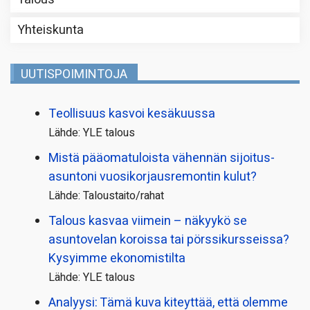
Yhteiskunta
UUTISPOIMINTOJA
Teollisuus kasvoi kesäkuussa
Lähde: YLE talous
Mistä pääoma­tuloista vähennän sijoitus­
asuntoni vuosikorjaus­remontin kulut?
Lähde: Taloustaito/rahat
Talous kasvaa viimein – näkyykö se
asuntovelan koroissa tai pörssi­kursseissa?
Kysyimme ekonomistilta
Lähde: YLE talous
Analyysi: Tämä kuva kiteyttää, että olemme