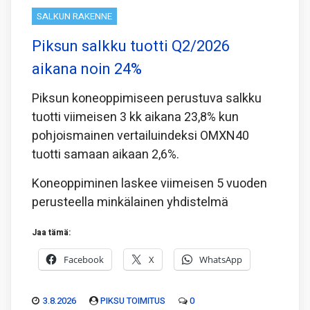
SALKUN RAKENNE
Piksun salkku tuotti Q2/2026
aikana noin 24%
Piksun koneoppimiseen perustuva salkku
tuotti viimeisen 3 kk aikana 23,8% kun
pohjoismainen vertailuindeksi OMXN40
tuotti samaan aikaan 2,6%.
Koneoppiminen laskee viimeisen 5 vuoden
perusteella minkälainen yhdistelmä
Jaa tämä:
Facebook
X
WhatsApp
3.8.2026
PIKSU TOIMITUS
0