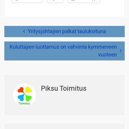
Artikkelien
Yritysjohtajien palkat taulukoituna
selaus
Kuluttajien luottamus on vahvinta kymmeneen
vuoteen
Piksu Toimitus