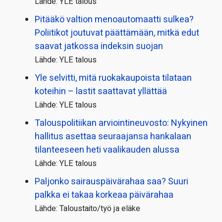
Lähde: YLE talous
Pitääkö valtion menoautomaatti sulkea?
Poliitikot joutuvat päättämään, mitkä edut
saavat jatkossa indeksin suojan
Lähde: YLE talous
Yle selvitti, mitä ruokakaupoista tilataan
koteihin – lastit saattavat yllättää
Lähde: YLE talous
Talous­politiikan arviointi­neuvosto: Nykyinen
hallitus asettaa seuraajansa hankalaan
tilanteeseen heti vaalikauden alussa
Lähde: YLE talous
Paljonko sairauspäivä­rahaa saa? Suuri
palkka ei takaa korkeaa päivärahaa
Lähde: Taloustaito/työ ja eläke