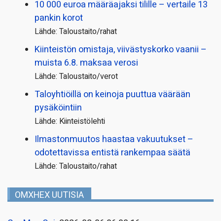
10 000 euroa määräajaksi tilille – vertaile 13
pankin korot
Lähde: Taloustaito/rahat
Kiinteistön omistaja, viivästyskorko vaanii –
muista 6.8. maksaa verosi
Lähde: Taloustaito/verot
Taloyhtiöillä on keinoja puuttua väärään
pysäköintiin
Lähde: Kiinteistölehti
Ilmastonmuutos haastaa vakuutukset –
odotettavissa entistä rankempaa säätä
Lähde: Taloustaito/rahat
OMXHEX UUTISIA