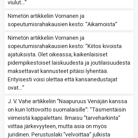
viulut…
”
Nimetön
artikkeliin
Vornanen ja
sopeutumisrahakausien kesto
: “
Aikamoista
”
Nimetön
artikkeliin
Vornanen ja
sopeutumisrahakausien kesto
: “
Kiitos kivoista
ajatuksista. Olet oikeassa, kaikenlaisiset
pidempikestoiset laiskuudesta ja joutilaisuudesta
maksettavat kannusteet pitäisi lyhentää.
Erityisesti voisi olettaa että kansanedustajat
ovat…
”
J. V. Vahe
artikkeliin
”Naapuruus Venäjän kanssa
on kuin lottovoitto suomalaisille”
: “
Täsmentäisin
viimeistä kappalettani. Ilmaisu ”tarveharkinta”
viittaa järkevyyteen, mutta asia on myös
juridinen. Perustuslaki ”velvoittaa” julkista