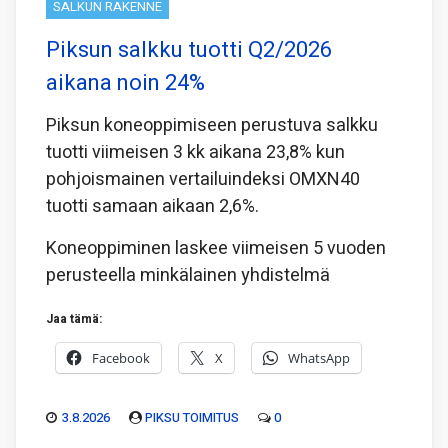
SALKUN RAKENNE
Piksun salkku tuotti Q2/2026
aikana noin 24%
Piksun koneoppimiseen perustuva salkku
tuotti viimeisen 3 kk aikana 23,8% kun
pohjoismainen vertailuindeksi OMXN40
tuotti samaan aikaan 2,6%.
Koneoppiminen laskee viimeisen 5 vuoden
perusteella minkälainen yhdistelmä
Jaa tämä:
Facebook
X
WhatsApp
3.8.2026
PIKSU TOIMITUS
0