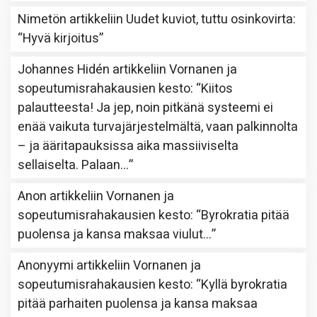
Nimetön
artikkeliin
Uudet kuviot, tuttu osinkovirta
:
“
Hyvä kirjoitus
”
Johannes Hidén
artikkeliin
Vornanen ja
sopeutumisrahakausien kesto
: “
Kiitos
palautteesta! Ja jep, noin pitkänä systeemi ei
enää vaikuta turvajärjestelmältä, vaan palkinnolta
– ja ääritapauksissa aika massiiviselta
sellaiselta. Palaan…
”
Anon
artikkeliin
Vornanen ja
sopeutumisrahakausien kesto
: “
Byrokratia pitää
puolensa ja kansa maksaa viulut…
”
Anonyymi
artikkeliin
Vornanen ja
sopeutumisrahakausien kesto
: “
Kyllä byrokratia
pitää parhaiten puolensa ja kansa maksaa