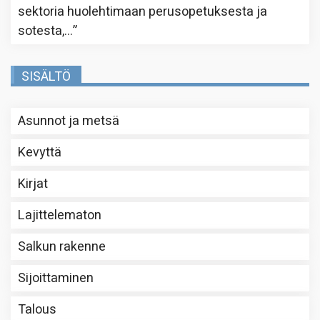
sektoria huolehtimaan perusopetuksesta ja
sotesta,…
”
SISÄLTÖ
Asunnot ja metsä
Kevyttä
Kirjat
Lajittelematon
Salkun rakenne
Sijoittaminen
Talous