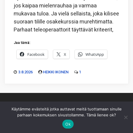
jos kaipaa mielenrauhaa ja varmaa
mukavaa tuloa. Ja vielä sellaista, joka kilisee
suoraan tilille osakekurssia murehtimatta.
Parhaat teleoperaattorit täyttävät kriteerit,
Jaa tämä:
Facebook
X
WhatsApp
3.8.2026
HEIKKI IKONEN
1
Käytämme evästeitä jotka auttavat meitä tuottamaan sinulle
parhaan kokemuksen sivustollamme. Tämä lienee ok?
Piksu Oy
|
Toimitus
|
Käyttöehdot
|
Mediakortti
Ok
Sivusto ei sisällä sijoitussuosituksia eikä sisältöä pidä