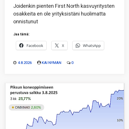
Joidenkin pienten First North kasvuyritysten
osakkeita en ole yrityksistäni huolimatta
onnistunut
Jaa tämä:
Facebook
X
WhatsApp
4.8.2026
KAI NYMAN
0