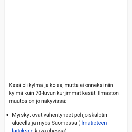
Kesä oli kylmä ja kolea, mutta ei onneksi niin
kylmä kuin 70-luvun kurjimmat kesät. Ilmaston
muutos on jo näkyvissä:
Myrskyt ovat vähentyneet pohjoiskalotin
alueella ja myös Suomessa (
Ilmatieteen
laitoksen
kuva ohessa).