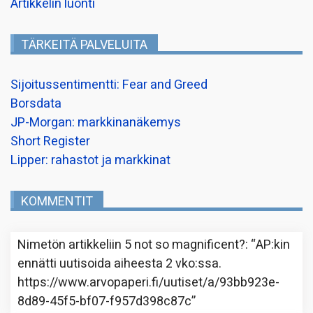
Artikkelin luonti
TÄRKEITÄ PALVELUITA
Sijoitussentimentti: Fear and Greed
Borsdata
JP-Morgan: markkinanäkemys
Short Register
Lipper: rahastot ja markkinat
KOMMENTIT
Nimetön
artikkeliin
5 not so magnificent?
: “
AP:kin
ennätti uutisoida aiheesta 2 vko:ssa.
https://www.arvopaperi.fi/uutiset/a/93bb923e-
8d89-45f5-bf07-f957d398c87c
”