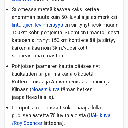
Suomessa metsä kasvaa kaksi kertaa
enemmän puuta kuin 50- luvulla ja esimerkiksi
lintulajien levinneisyys
on siirtynyt keskimäärin
150km kohti pohjoista. Suomi on ilmastollisesti
katsoen siirtynyt 150 km kohti etelää ja siirtyy
kaiken aikaa noin 3km/vuosi kohti
suopeampaa ilmastoa.
Pohjoisen jäämeren kautta pääsee nyt
kuukauden tai parin aikana oikotietä
Rotterdamista ja Antwerpenistä Japaniin ja
Kiinaan (
Noaa:n kuva
tämän hetken
jääpeitteestä alla).
Lämpötila on noussut koko maapallolla
puolisen astetta 70 luvun ajoista (
UAH kuva
/Roy Spencer
liitteenä).