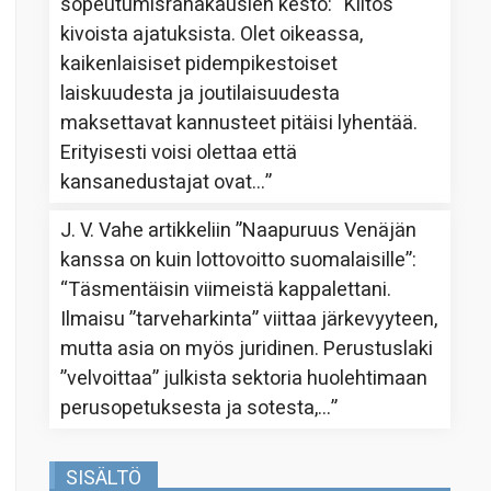
sopeutumisrahakausien kesto
: “
Kiitos
kivoista ajatuksista. Olet oikeassa,
kaikenlaisiset pidempikestoiset
laiskuudesta ja joutilaisuudesta
maksettavat kannusteet pitäisi lyhentää.
Erityisesti voisi olettaa että
kansanedustajat ovat…
”
J. V. Vahe
artikkeliin
”Naapuruus Venäjän
kanssa on kuin lottovoitto suomalaisille”
:
“
Täsmentäisin viimeistä kappalettani.
Ilmaisu ”tarveharkinta” viittaa järkevyyteen,
mutta asia on myös juridinen. Perustuslaki
”velvoittaa” julkista sektoria huolehtimaan
perusopetuksesta ja sotesta,…
”
SISÄLTÖ