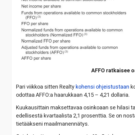
AFFO ratkaisee 
Pari viikkoa sitten Realty
kohensi ohjeistustaan
ko
odottaa AFFO:a haarukkaan 4,15 – 4,21 dollaria.
Kuukausittain maksettavaa osinkoaan se hilasi t
edellisestä kvartaalista 2,1 prosenttia. Se on nos
tietääkseni maailmanennätys.