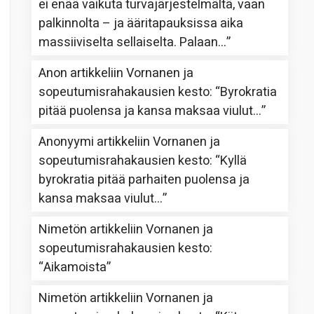
ei enää vaikuta turvajärjestelmältä, vaan
palkinnolta – ja ääritapauksissa aika
massiiviselta sellaiselta. Palaan…
”
Anon
artikkeliin
Vornanen ja
sopeutumisrahakausien kesto
: “
Byrokratia
pitää puolensa ja kansa maksaa viulut…
”
Anonyymi
artikkeliin
Vornanen ja
sopeutumisrahakausien kesto
: “
Kyllä
byrokratia pitää parhaiten puolensa ja
kansa maksaa viulut…
”
Nimetön
artikkeliin
Vornanen ja
sopeutumisrahakausien kesto
:
“
Aikamoista
”
Nimetön
artikkeliin
Vornanen ja