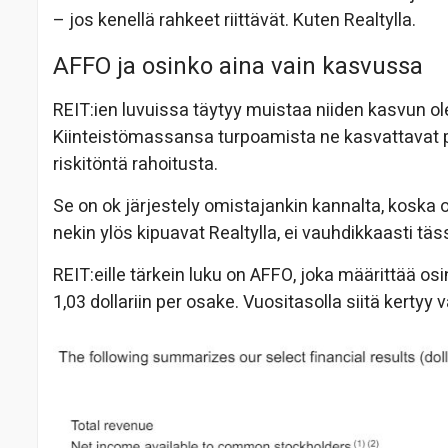
– jos kenellä rahkeet riittävät. Kuten Realtylla.
AFFO ja osinko aina vain kasvussa
REIT:ien luvuissa täytyy muistaa niiden kasvun ol
Kiinteistömassansa turpoamista ne kasvattavat p
riskitöntä rahoitusta.
Se on ok järjestely omistajankin kannalta, koska o
nekin ylös kipuavat Realtylla, ei vauhdikkaasti t
REIT:eille tärkein luku on AFFO, joka määrittää osi
1,03 dollariin per osake. Vuositasolla siitä kertyy 