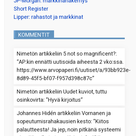
JP-Morgan: markkinanäkemys
Short Register
Lipper: rahastot ja markkinat
KOMMENTIT
Nimetön
artikkeliin
5 not so magnificent?
:
“
AP:kin ennätti uutisoida aiheesta 2 vko:ssa.
https://www.arvopaperi.fi/uutiset/a/93bb923e-
8d89-45f5-bf07-f957d398c87c
”
Nimetön
artikkeliin
Uudet kuviot, tuttu
osinkovirta
: “
Hyvä kirjoitus
”
Johannes Hidén
artikkeliin
Vornanen ja
sopeutumisrahakausien kesto
: “
Kiitos
palautteesta! Ja jep, noin pitkänä systeemi