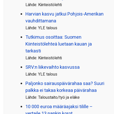
Lähde: Kiinteistölehti
Harvian kasvu jatkui Pohjois-Amerikan
vauhdittamana
Lähde: YLE talous
Tutkimus osoittaa: Suomen
Kiinteistölehteä luetaan kauan ja
tarkasti
Lähde: Kiinteistölehti
SRV:n liikevaihto kasvussa
Lähde: YLE talous
Paljonko sairauspäivä­rahaa saa? Suuri
palkka ei takaa korkeaa päivärahaa
Lähde: Taloustaito/työ ja eläke
10 000 euroa määräajaksi tilille –
vertaile 13 pankin korot