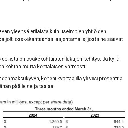
evan yleensä erilaista kuin useimpien yhtiöiden.
aljolti osakekantaansa laajentamalla, josta ne saavat
leellista on osakekohtaisten lukujen kehitys. Ja kyllä
ässä kohtaa mutta kohtalaisen varmasti.
ngonmaksukyvyn, koheni kvartaalilla yli viisi prosenttia
vähän päälle neljä taalaa.