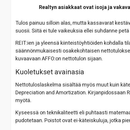
Realtyn asiakkaat ovat isoja ja vakavar
Tulos painuu silloin alas, mutta kassavarat kestä
suosii. Siitä ei tule vaikeuksia ellei suhdanne pet
REIT:ien ja yleensä kiinteistöyhtiöiden kohdalla til
säännönmukaisesti osakekohtaisen nettotuloksen
kuvaavaan AFFO:on nettotulon sijaan.
Kuoletukset avainasia
Nettotuloslaskelma sisältää myös muut kuin käteis
Depreciation and Amortization. Kirjanpidossaan R
myötä.
Kyseessä on teknikaliteetti eli puhtaasti matema
pudotetaan. Poistot ovat ei-käteiskuluja, jotka pi