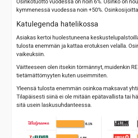
Osinkotuotto vuodessa on noin 6%. Osinko on nou
kymmenessä vuodessa noin +50%. Osinkosijoittam
Katulegenda hatelikossa
Asiakas kertoi huolestuneena keskustelupalstoill
tulosta enemmän ja kattaa erotuksen velalla. Osi
vaikeuksiin.
Väitteeseen olen itsekin törmännyt, muidenkin R
tietämättömyyten kuten useimmiten.
Yleensä tulosta enemmän osinkoa maksavat yhtiöt 
Tilapäisesti siinä ei ole mitään epätavallista tai
sitä usein laskusuhdanteessa.