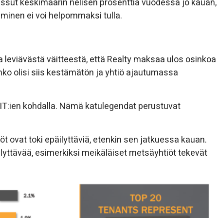
ssut keskimäärin nelisen prosenttia vuodessa jo kauan,
inen ei voi helpommaksi tulla.
a leviävästä väitteestä, että Realty maksaa ulos osinkoa
nko olisi siis kestämätön ja yhtiö ajautumassa
EIT:ien kohdalla. Nämä katulegendat perustuvat
ovat toki epäilyttäviä, etenkin sen jatkuessa kauan.
 hälyttävää, esimerkiksi meikäläiset metsäyhtiöt tekevät