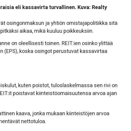
aisia eli kassavirta turvallinen. Kuva: Realty
vät osingonmaksun ja yhtiön omistajapolitiikka sitä
ä pitkäksi aikaa, mikä kuuluu poikkeuksiin.
anne on oleellisesti toinen. REIT:ien osinko ylittää
 (EPS), koska osingot perustuvat kassavirtaa
kulut, kuten poistot, tuloslaskelmassa sen rivi on
EIT:it poistavat kiinteistöomaisuutensa arvoa ajan
attinen kaava, jonka mukaan kiinteistöjen arvoa
enentävät nettotuloa.