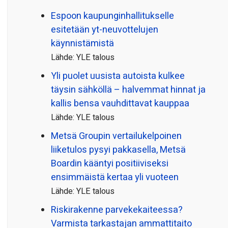
Espoon kaupungin­hallitukselle
esitetään yt-neuvottelujen
käynnistämistä
Lähde: YLE talous
Yli puolet uusista autoista kulkee
täysin sähköllä – halvemmat hinnat ja
kallis bensa vauhdittavat kauppaa
Lähde: YLE talous
Metsä Groupin vertailu­kelpoinen
liiketulos pysyi pakkasella, Metsä
Boardin kääntyi positiiviseksi
ensimmäistä kertaa yli vuoteen
Lähde: YLE talous
Riskirakenne parvekekaiteessa?
Varmista tarkastajan ammattitaito