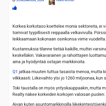
25 KESÄKUUN, 2024
heikki-ikonen
Korkea korkotaso koettelee monia sektoreita, ei v
toimivat tyypillisesti reippaalla velkavivulla. Pö
leikkaamaan kokonaan osinkonsa viime vuodelta.
Kustannuksia tilanne tietää kaikille, muttei vars
keskelläkin. Vakavarainen ja rahoittajien luottamu
aina ja hyödyntää ostajan markkinoita.
Q1
jatkaa muuten tuttua tasaista menoa, mutta kii
vilkkaasti. Liikevaihto ylsi jo 1260 miljoonaa, kun s
Toki taustalla on myös yrityskauppaakin, mutta m
Realty näkee korkeiden korkojen valoisan puolen: 
Aivan kuten asuntomarkkinoilla liikekiinteistöjenki