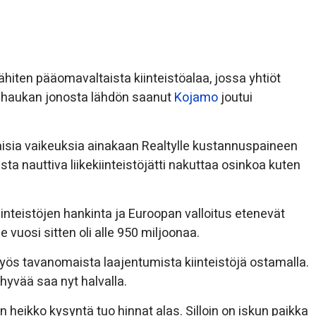
ähiten pääomavaltaista kiinteistöalaa, jossa yhtiöt
rssihaukan jonosta lähdön saanut
Kojamo
joutui
inaisia vaikeuksia ainakaan Realtylle kustannuspaineen
sta nauttiva liikekiinteistöjätti nakuttaa osinkoa kuten
nteistöjen hankinta ja Euroopan valloitus etenevät
e vuosi sitten oli alle 950 miljoonaa.
yös tavanomaista laajentumista kiinteistöjä ostamalla.
hyvää saa nyt halvalla.
n heikko kysyntä tuo hinnat alas. Silloin on iskun paikka