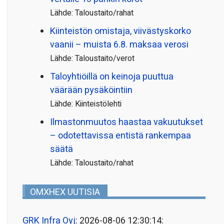
Lähde: Taloustaito/rahat
Kiinteistön omistaja, viivästyskorko
vaanii – muista 6.8. maksaa verosi
Lähde: Taloustaito/verot
Taloyhtiöillä on keinoja puuttua
väärään pysäköintiin
Lähde: Kiinteistölehti
Ilmastonmuutos haastaa vakuutukset
– odotettavissa entistä rankempaa
säätä
Lähde: Taloustaito/rahat
OMXHEX UUTISIA
GRK Infra Oyj
: 2026-08-06 12:30:14: