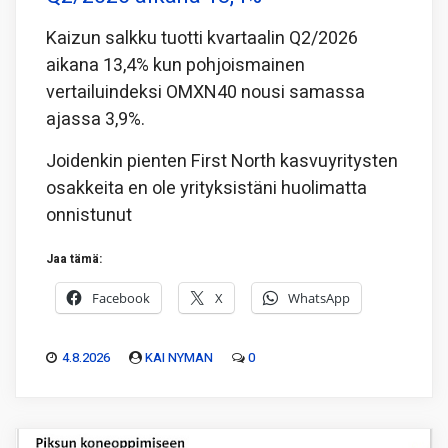
Kaizun salkku tuotti kvartaalin Q2/2026
aikana 13,4% kun pohjoismainen
vertailuindeksi OMXN40 nousi samassa
ajassa 3,9%.
Joidenkin pienten First North kasvuyritysten
osakkeita en ole yrityksistäni huolimatta
onnistunut
Jaa tämä:
Facebook
X
WhatsApp
4.8.2026
KAI NYMAN
0