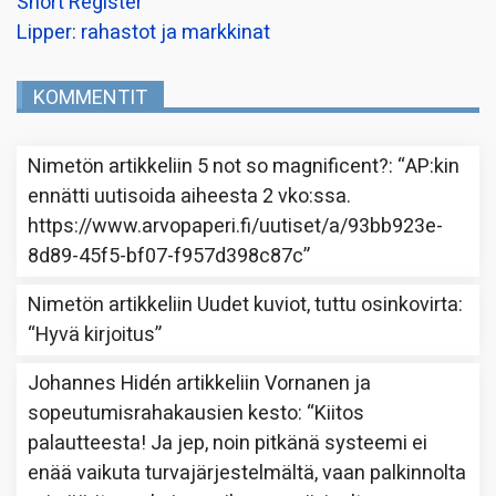
Short Register
Lipper: rahastot ja markkinat
KOMMENTIT
Nimetön
artikkeliin
5 not so magnificent?
: “
AP:kin
ennätti uutisoida aiheesta 2 vko:ssa.
https://www.arvopaperi.fi/uutiset/a/93bb923e-
8d89-45f5-bf07-f957d398c87c
”
Nimetön
artikkeliin
Uudet kuviot, tuttu osinkovirta
:
“
Hyvä kirjoitus
”
Johannes Hidén
artikkeliin
Vornanen ja
sopeutumisrahakausien kesto
: “
Kiitos
palautteesta! Ja jep, noin pitkänä systeemi ei
enää vaikuta turvajärjestelmältä, vaan palkinnolta