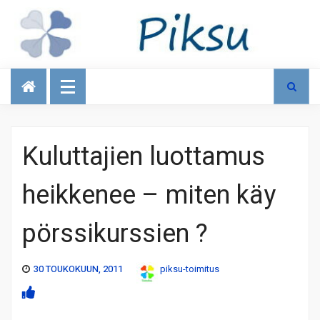
Talous
Kuluttajien luottamus
heikkenee – miten käy
pörssikurssien ?
30 TOUKOKUUN, 2011
piksu-toimitus