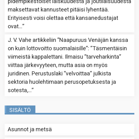
pidempikestoiset laiskuudesta ja joutilaisuudesta
maksettavat kannusteet pitäisi lyhentää.
Erityisesti voisi olettaa että kansanedustajat
ovat…
”
J. V. Vahe
artikkeliin
”Naapuruus Venäjän kanssa
on kuin lottovoitto suomalaisille”
: “
Täsmentäisin
viimeistä kappalettani. Ilmaisu ”tarveharkinta”
viittaa järkevyyteen, mutta asia on myös
juridinen. Perustuslaki ”velvoittaa” julkista
sektoria huolehtimaan perusopetuksesta ja
sotesta,…
”
SISÄLTÖ
Asunnot ja metsä