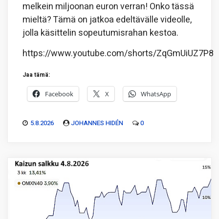
melkein miljoonan euron verran! Onko tässä
mieltä? Tämä on jatkoa edeltävälle videolle,
jolla käsittelin sopeutumisrahan kestoa.
https://www.youtube.com/shorts/ZqGmUiUZ7P8
Jaa tämä:
Facebook
X
WhatsApp
5.8.2026
JOHANNES HIDÉN
0