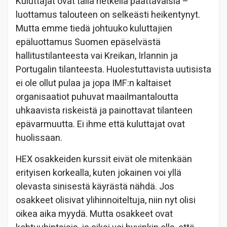
Kuluttajat ovat tällä hetkellä päättäväisiä –
luottamus talouteen on selkeästi heikentynyt.
Mutta emme tiedä johtuuko kuluttajien
epäluottamus Suomen epäselvästä
hallitustilanteesta vai Kreikan, Irlannin ja
Portugalin tilanteesta. Huolestuttavista uutisista
ei ole ollut pulaa ja jopa IMF:n kaltaiset
organisaatiot puhuvat maailmantaloutta
uhkaavista riskeistä ja painottavat tilanteen
epävarmuutta. Ei ihme että kuluttajat ovat
huolissaan.
HEX osakkeiden kurssit eivät ole mitenkään
erityisen korkealla, kuten jokainen voi yllä
olevasta sinisestä käyrästä nähdä. Jos
osakkeet olisivat ylihinnoiteltuja, niin nyt olisi
oikea aika myydä. Mutta osakkeet ovat