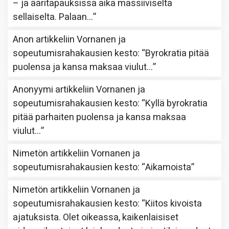
– ja ääritapauksissa aika massiiviselta
sellaiselta. Palaan…
”
Anon
artikkeliin
Vornanen ja
sopeutumisrahakausien kesto
: “
Byrokratia pitää
puolensa ja kansa maksaa viulut…
”
Anonyymi
artikkeliin
Vornanen ja
sopeutumisrahakausien kesto
: “
Kyllä byrokratia
pitää parhaiten puolensa ja kansa maksaa
viulut…
”
Nimetön
artikkeliin
Vornanen ja
sopeutumisrahakausien kesto
: “
Aikamoista
”
Nimetön
artikkeliin
Vornanen ja
sopeutumisrahakausien kesto
: “
Kiitos kivoista
ajatuksista. Olet oikeassa, kaikenlaisiset