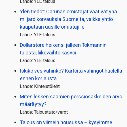
Lähde: YLE talous
Ylen tiedot: Carunan omistajat vaativat yhä
miljardi­korvauksia Suomelta, vaikka yhtiö
kaupataan uusille omistajille
Lähde: YLE talous
Dollarstore heikensi jälleen Tokmannin
tulosta, liikevaihto kasvoi
Lähde: YLE talous
Iskikö vesivahinko? Kartoita vahingot huolella
ennen korjausta
Lähde: Kiinteistölehti
Miten lesken saamien pörssi­osakkeiden arvo
määräytyy?
Lähde: Taloustaito/verot
Talous on viimein nousussa – kysyimme