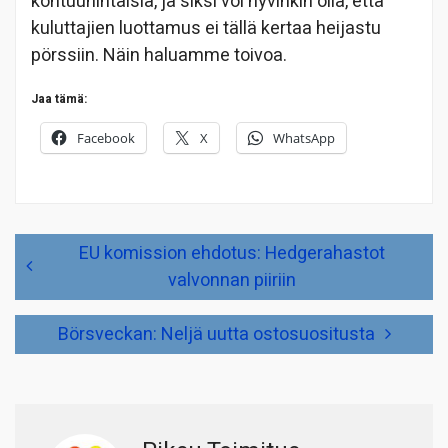
kohtuuhintaisia, ja siksi voi hyvinkin olla, että
kuluttajien luottamus ei tällä kertaa heijastu
pörssiin. Näin haluamme toivoa.
Jaa tämä:
Facebook
X
WhatsApp
Artikkelien
EU komission ehdotus: Hedgerahastot
selaus
valvonnan piiriin
Börsveckan: Neljä uutta ostosuositusta