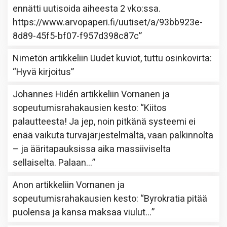
ennätti uutisoida aiheesta 2 vko:ssa.
https://www.arvopaperi.fi/uutiset/a/93bb923e-
8d89-45f5-bf07-f957d398c87c
”
Nimetön
artikkeliin
Uudet kuviot, tuttu osinkovirta
:
“
Hyvä kirjoitus
”
Johannes Hidén
artikkeliin
Vornanen ja
sopeutumisrahakausien kesto
: “
Kiitos
palautteesta! Ja jep, noin pitkänä systeemi ei
enää vaikuta turvajärjestelmältä, vaan palkinnolta
– ja ääritapauksissa aika massiiviselta
sellaiselta. Palaan…
”
Anon
artikkeliin
Vornanen ja
sopeutumisrahakausien kesto
: “
Byrokratia pitää
puolensa ja kansa maksaa viulut…
”