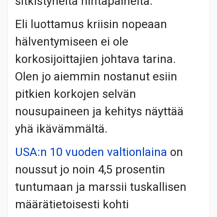
sitkistyneitä hintapaineita.
Eli luottamus kriisin nopeaan
hälventymiseen ei ole
korkosijoittajien johtava tarina.
Olen jo aiemmin nostanut esiin
pitkien korkojen selvän
nousupaineen ja kehitys näyttää
yhä ikävämmältä.
USA:n 10 vuoden valtionlaina
on
noussut jo noin 4,5 prosentin
tuntumaan ja marssii tuskallisen
määrätietoisesti kohti