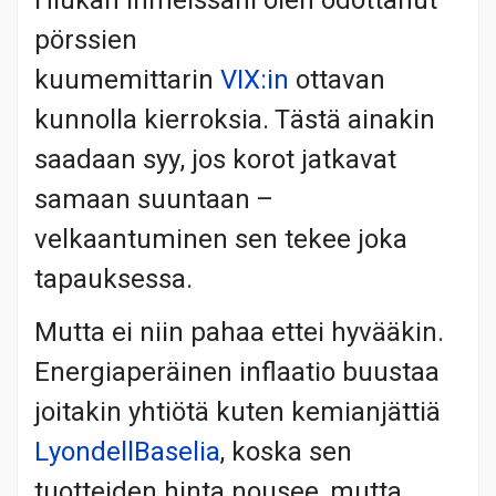
Hiukan ihmeissäni olen odottanut
pörssien
kuumemittarin
VIX:in
ottavan
kunnolla kierroksia. Tästä ainakin
saadaan syy, jos korot jatkavat
samaan suuntaan –
velkaantuminen sen tekee joka
tapauksessa.
Mutta ei niin pahaa ettei hyvääkin.
Energiaperäinen inflaatio buustaa
joitakin yhtiötä kuten kemianjättiä
LyondellBaselia
, koska sen
tuotteiden hinta nousee, mutta