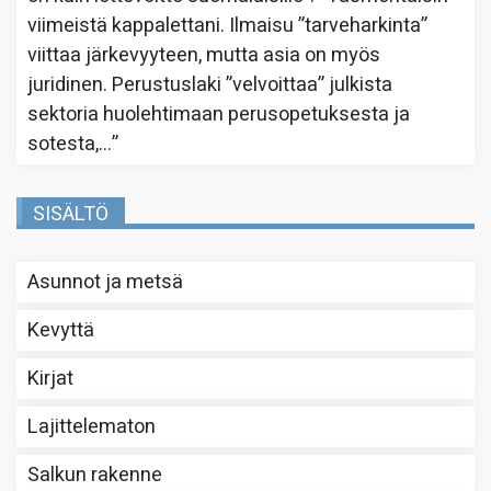
viimeistä kappalettani. Ilmaisu ”tarveharkinta”
viittaa järkevyyteen, mutta asia on myös
juridinen. Perustuslaki ”velvoittaa” julkista
sektoria huolehtimaan perusopetuksesta ja
sotesta,…
”
SISÄLTÖ
Asunnot ja metsä
Kevyttä
Kirjat
Lajittelematon
Salkun rakenne