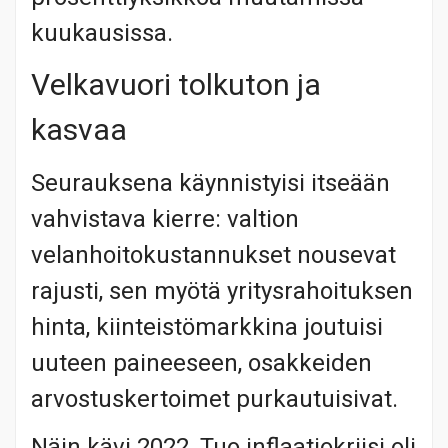
kuukausissa.
Velkavuori tolkuton ja
kasvaa
Seurauksena käynnistyisi itseään
vahvistava kierre: valtion
velanhoitokustannukset nousevat
rajusti, sen myötä yritysrahoituksen
hinta, kiinteistömarkkina joutuisi
uuteen paineeseen, osakkeiden
arvostuskertoimet purkautuisivat.
Näin kävi 2022. Tuo inflaatiokriisi oli