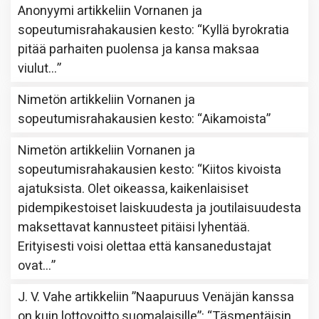
Anonyymi
artikkeliin
Vornanen ja
sopeutumisrahakausien kesto
: “
Kyllä byrokratia
pitää parhaiten puolensa ja kansa maksaa
viulut…
”
Nimetön
artikkeliin
Vornanen ja
sopeutumisrahakausien kesto
: “
Aikamoista
”
Nimetön
artikkeliin
Vornanen ja
sopeutumisrahakausien kesto
: “
Kiitos kivoista
ajatuksista. Olet oikeassa, kaikenlaisiset
pidempikestoiset laiskuudesta ja joutilaisuudesta
maksettavat kannusteet pitäisi lyhentää.
Erityisesti voisi olettaa että kansanedustajat
ovat…
”
J. V. Vahe
artikkeliin
”Naapuruus Venäjän kanssa
on kuin lottovoitto suomalaisille”
: “
Täsmentäisin