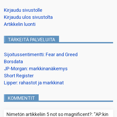
Kirjaudu sivustolle
Kirjaudu ulos sivustolta
Artikkelin luonti
TÄRKEITÄ PALVELUITA
Sijoitussentimentti: Fear and Greed
Borsdata
JP-Morgan: markkinanäkemys
Short Register
Lipper: rahastot ja markkinat
KOMMENTIT
Nimetön
artikkeliin
5 not so magnificent?
: “
AP:kin