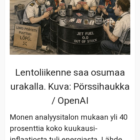
Lentoliikenne saa osumaa
urakalla. Kuva: Pörssihaukka
/ OpenAI
Monen analyysitalon mukaan yli 40
prosenttia koko kuukausi-
inflaatiosta tuli energiasta. Lähde