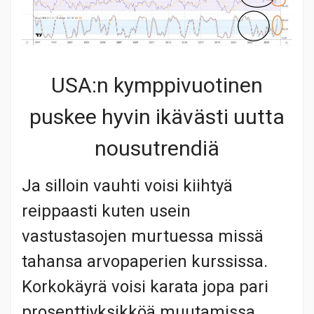
USA:n kymppivuotinen
puskee hyvin ikävästi uutta
nousutrendiä
Ja silloin vauhti voisi kiihtyä
reippaasti kuten usein
vastustasojen murtuessa missä
tahansa arvopaperien kurssissa.
Korkokäyrä voisi karata jopa pari
prosenttiyksikköä muutamissa