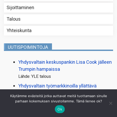
Sijoittaminen
Talous
Yhteiskunta
UUTISPOIMINTOJA
Yhdysvaltain keskuspankin Lisa Cook jälleen
Trumpin hampaissa
Lähde: YLE talous
Yhdysvaltain työmarkkinoilla yllättävä
käänne: 23 000 työpaikkaa vähemmän
Käytämme evästeitä jotka auttavat meitä tuottamaan sinulle
heinäkuussa
parhaan kokemuksen sivustollamme. Tämä lienee ok?
Lähde: YLE talous
Ok
”Aikamoinen järkytys” – Hotelli Tallukan