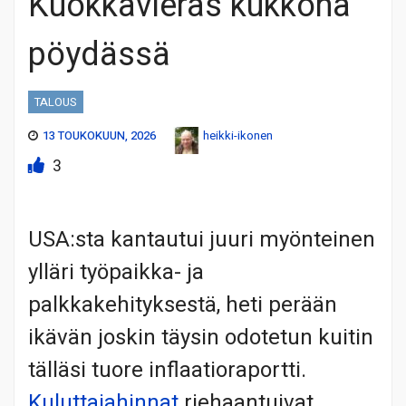
Kuokkavieras kukkona
pöydässä
TALOUS
13 TOUKOKUUN, 2026
heikki-ikonen
3
USA:sta kantautui juuri myönteinen
ylläri työpaikka- ja
palkkakehityksestä, heti perään
ikävän joskin täysin odotetun kuitin
tälläsi tuore inflaatioraportti.
Kuluttajahinnat
riehaantuivat