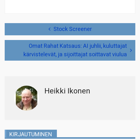
Artikkelien
Stock Screener
selaus
Omat Rahat Katsaus: AI juhlii, kuluttajat
kärvistelevät, ja sijoittajat soittavat viulua
Heikki Ikonen
KIRJAUTUMINEN