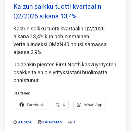
Kaizun salkku tuotti kvartaalin
Q2/2026 aikana 13,4%
Kaizun salkku tuotti kvartaalin Q2/2026
aikana 13,4% kun pohjoismainen
vertailuindeksi OMXN40 nousi samassa
ajassa 3,9%.
Joidenkin pienten First North kasvuyritysten
osakkeita en ole yrityksistäni huolimatta
onnistunut
Jaa tämä:
Facebook
X
WhatsApp
4.8.2026
KAI NYMAN
0