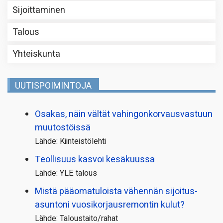
Sijoittaminen
Talous
Yhteiskunta
UUTISPOIMINTOJA
Osakas, näin vältät vahingonkorvausvastuun
muutostöissä
Lähde: Kiinteistölehti
Teollisuus kasvoi kesäkuussa
Lähde: YLE talous
Mistä pääoma­tuloista vähennän sijoitus­
asuntoni vuosikorjaus­remontin kulut?
Lähde: Taloustaito/rahat