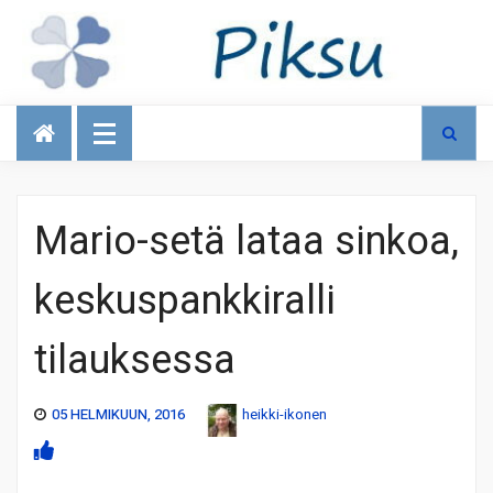
Talous
Mario-setä lataa sinkoa,
keskuspankkiralli
tilauksessa
05 HELMIKUUN, 2016
heikki-ikonen