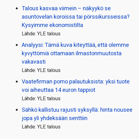
Talous kasvaa viimein – näkyykö se
asuntovelan koroissa tai pörssi­kursseissa?
Kysyimme ekonomistilta
Lähde: YLE talous
Analyysi: Tämä kuva kiteyttää, että olemme
kyvyttömiä ottamaan ilmaston­muutosta
vakavasti
Lähde: YLE talous
Vaatefirman pomo palautuksista: yksi tuote
voi aiheuttaa 14 euron tappiot
Lähde: YLE talous
Sähkö kallistuu rajusti syksyllä: hinta nousee
jopa yli yhdeksään senttiin
Lähde: YLE talous