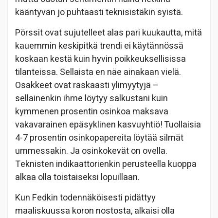
kääntyvän jo puhtaasti teknisistäkin syistä.
Pörssit ovat sujutelleet alas pari kuukautta, mitä
kauemmin keskipitkä trendi ei käytännössä
koskaan kestä kuin hyvin poikkeuksellisissa
tilanteissa. Sellaista en näe ainakaan vielä.
Osakkeet ovat raskaasti ylimyytyjä –
sellainenkin ihme löytyy salkustani kuin
kymmenen prosentin osinkoa maksava
vakavarainen epäsyklinen kasvuyhtiö! Tuollaisia
4-7 prosentin osinkopapereita löytää silmät
ummessakin. Ja osinkokevät on ovella.
Teknisten indikaattorienkin perusteella kuoppa
alkaa olla toistaiseksi lopuillaan.
Kun Fedkin todennäköisesti pidättyy
maaliskuussa koron nostosta, alkaisi olla