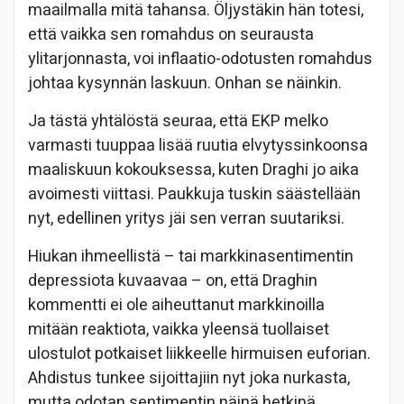
maailmalla mitä tahansa. Öljystäkin hän totesi,
että vaikka sen romahdus on seurausta
ylitarjonnasta, voi inflaatio-odotusten romahdus
johtaa kysynnän laskuun. Onhan se näinkin.
Ja tästä yhtälöstä seuraa, että EKP melko
varmasti tuuppaa lisää ruutia elvytyssinkoonsa
maaliskuun kokouksessa, kuten Draghi jo aika
avoimesti viittasi. Paukkuja tuskin säästellään
nyt, edellinen yritys jäi sen verran suutariksi.
Hiukan ihmeellistä – tai markkinasentimentin
depressiota kuvaavaa – on, että Draghin
kommentti ei ole aiheuttanut markkinoilla
mitään reaktiota, vaikka yleensä tuollaiset
ulostulot potkaiset liikkeelle hirmuisen euforian.
Ahdistus tunkee sijoittajiin nyt joka nurkasta,
mutta odotan sentimentin näinä hetkinä