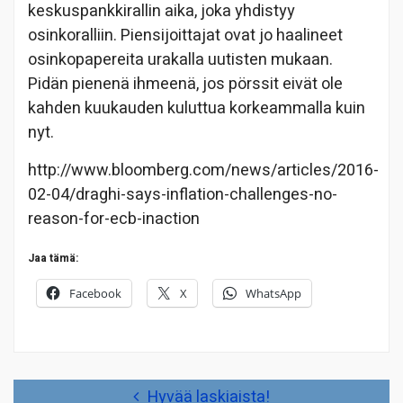
keskuspankkirallin aika, joka yhdistyy
osinkoralliin. Piensijoittajat ovat jo haalineet
osinkopapereita urakalla uutisten mukaan.
Pidän pienenä ihmeenä, jos pörssit eivät ole
kahden kuukauden kuluttua korkeammalla kuin
nyt.
http://www.bloomberg.com/news/articles/2016-
02-04/draghi-says-inflation-challenges-no-
reason-for-ecb-inaction
Jaa tämä:
Facebook
X
WhatsApp
Artikkelien
Hyvää laskiaista!