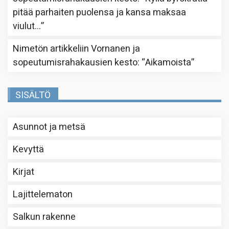
pitää parhaiten puolensa ja kansa maksaa
viulut…
”
Nimetön
artikkeliin
Vornanen ja
sopeutumisrahakausien kesto
: “
Aikamoista
”
SISÄLTÖ
Asunnot ja metsä
Kevyttä
Kirjat
Lajittelematon
Salkun rakenne