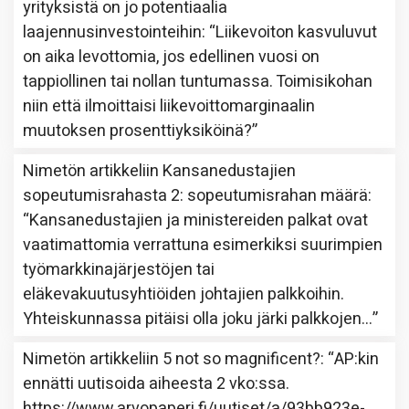
yrityksistä on jo potentiaalia
laajennusinvestointeihin
: “
Liikevoiton kasvuluvut
on aika levottomia, jos edellinen vuosi on
tappiollinen tai nollan tuntumassa. Toimisikohan
niin että ilmoittaisi liikevoittomarginaalin
muutoksen prosenttiyksiköinä?
”
Nimetön
artikkeliin
Kansanedustajien
sopeutumisrahasta 2: sopeutumisrahan määrä
:
“
Kansanedustajien ja ministereiden palkat ovat
vaatimattomia verrattuna esimerkiksi suurimpien
työmarkkinajärjestöjen tai
eläkevakuutusyhtiöiden johtajien palkkoihin.
Yhteiskunnassa pitäisi olla joku järki palkkojen…
”
Nimetön
artikkeliin
5 not so magnificent?
: “
AP:kin
ennätti uutisoida aiheesta 2 vko:ssa.
https://www.arvopaperi.fi/uutiset/a/93bb923e-