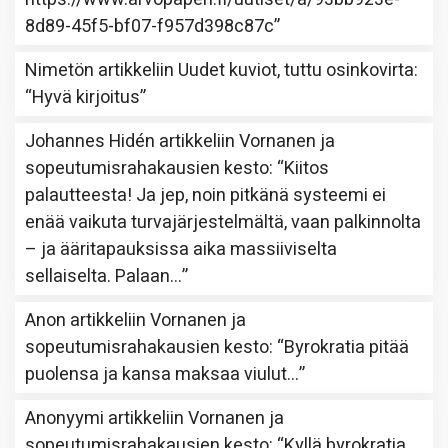
8d89-45f5-bf07-f957d398c87c
”
Nimetön
artikkeliin
Uudet kuviot, tuttu osinkovirta
:
“
Hyvä kirjoitus
”
Johannes Hidén
artikkeliin
Vornanen ja
sopeutumisrahakausien kesto
: “
Kiitos
palautteesta! Ja jep, noin pitkänä systeemi ei
enää vaikuta turvajärjestelmältä, vaan palkinnolta
– ja ääritapauksissa aika massiiviselta
sellaiselta. Palaan…
”
Anon
artikkeliin
Vornanen ja
sopeutumisrahakausien kesto
: “
Byrokratia pitää
puolensa ja kansa maksaa viulut…
”
Anonyymi
artikkeliin
Vornanen ja
sopeutumisrahakausien kesto
: “
Kyllä byrokratia