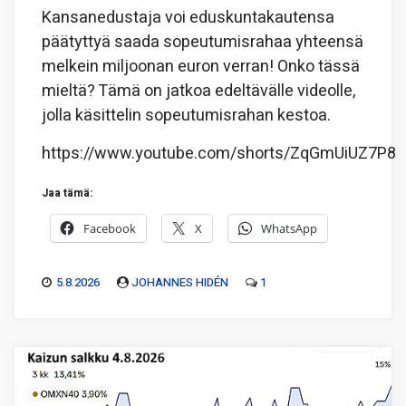
Kansanedustaja voi eduskuntakautensa
päätyttyä saada sopeutumisrahaa yhteensä
melkein miljoonan euron verran! Onko tässä
mieltä? Tämä on jatkoa edeltävälle videolle,
jolla käsittelin sopeutumisrahan kestoa.
https://www.youtube.com/shorts/ZqGmUiUZ7P8
Jaa tämä:
Facebook
X
WhatsApp
5.8.2026
JOHANNES HIDÉN
1