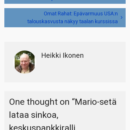
selaus
Omat Rahat: Epävarmuus USA:n
talouskasvusta näkyy taalan kurssissa
Heikki Ikonen
One thought on “
Mario-setä
lataa sinkoa,
keskuspankkiralli