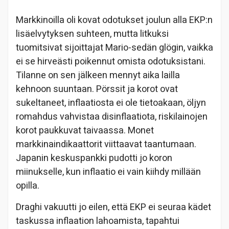
Markkinoilla oli kovat odotukset joulun alla EKP:n
lisäelvytyksen suhteen, mutta litkuksi
tuomitsivat sijoittajat Mario-sedän glögin, vaikka
ei se hirveästi poikennut omista odotuksistani.
Tilanne on sen jälkeen mennyt aika lailla
kehnoon suuntaan. Pörssit ja korot ovat
sukeltaneet, inflaatiosta ei ole tietoakaan, öljyn
romahdus vahvistaa disinflaatiota, riskilainojen
korot paukkuvat taivaassa. Monet
markkinaindikaattorit viittaavat taantumaan.
Japanin keskuspankki pudotti jo koron
miinukselle, kun inflaatio ei vain kiihdy millään
opilla.
Draghi vakuutti jo eilen, että EKP ei seuraa kädet
taskussa inflaation lahoamista, tapahtui