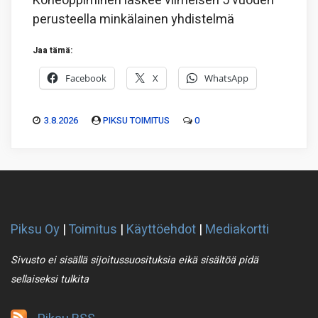
Koneoppiminen laskee viimeisen 5 vuoden
perusteella minkälainen yhdistelmä
Jaa tämä:
Facebook
X
WhatsApp
3.8.2026
PIKSU TOIMITUS
0
Piksu Oy
|
Toimitus
|
Käyttöehdot
|
Mediakortti
Sivusto ei sisällä sijoitussuosituksia eikä sisältöä pidä
sellaiseksi tulkita