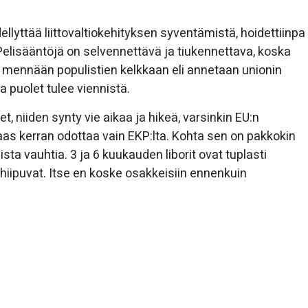
dellyttää liittovaltiokehityksen syventämistä, hoidettiinpa
 Pelisääntöjä on selvennettävä ja tiukennettava, koska
 mennään populistien kelkkaan eli annetaan unionin
ta puolet tulee viennistä.
niiden synty vie aikaa ja hikeä, varsinkin EU:n
aas kerran odottaa vain EKP:lta. Kohta sen on pakkokin
sta vauhtia. 3 ja 6 kuukauden liborit ovat tuplasti
 hiipuvat. Itse en koske osakkeisiin ennenkuin