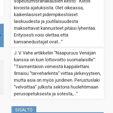
sopeutumisrahakausien kesto
: “
Kiitos
kivoista ajatuksista. Olet oikeassa,
kaikenlaisiset pidempikestoiset
laiskuudesta ja joutilaisuudesta
maksettavat kannusteet pitäisi lyhentää.
Erityisesti voisi olettaa että
kansanedustajat ovat…
”
J. V. Vahe
artikkeliin
”Naapuruus Venäjän
kanssa on kuin lottovoitto suomalaisille”
:
“
Täsmentäisin viimeistä kappalettani.
Ilmaisu ”tarveharkinta” viittaa järkevyyteen,
mutta asia on myös juridinen. Perustuslaki
”velvoittaa” julkista sektoria huolehtimaan
perusopetuksesta ja sotesta,…
”
SISÄLTÖ