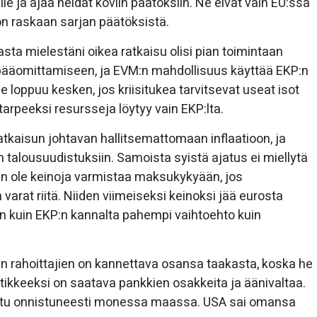
lle ja ajaa heidät koviin päätöksiin. Ne eivät vain EU:ssa
n raskaan sarjan päätöksistä.
asta mielestäni oikea ratkaisu olisi pian toimintaan
pääomittamiseen, ja EVM:n mahdollisuus käyttää EKP:n
e loppuu kesken, jos kriisitukea tarvitsevat useat isot
tarpeeksi resursseja löytyy vain EKP:lta.
tkaisun johtavan hallitsemattomaan inflaatioon, ja
talousuudistuksiin. Samoista syistä ajatus ei miellytä
an ole keinoja varmistaa maksukykyään, jos
varat riitä. Niiden viimeiseksi keinoksi jää eurosta
n kuin EKP:n kannalta pahempi vaihtoehto kuin
en rahoittajien on kannettava osansa taakasta, koska he
tikkeeksi on saatava pankkien osakkeita ja äänivaltaa.
idettu onnistuneesti monessa maassa. USA sai omansa