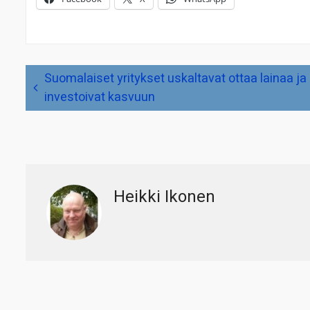
Artikkelien
Suomalaiset yritykset uskaltavat ottaa lainaa ja
selaus
investoivat kasvuun
Heikki Ikonen