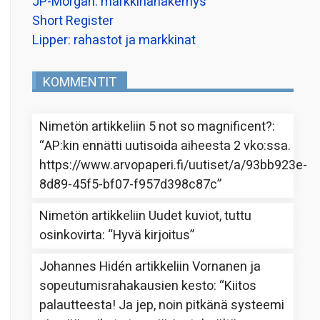
JP-Morgan: markkinanäkemys
Short Register
Lipper: rahastot ja markkinat
KOMMENTIT
Nimetön
artikkeliin
5 not so magnificent?
:
“
AP:kin ennätti uutisoida aiheesta 2 vko:ssa.
https://www.arvopaperi.fi/uutiset/a/93bb923e-
8d89-45f5-bf07-f957d398c87c
”
Nimetön
artikkeliin
Uudet kuviot, tuttu
osinkovirta
: “
Hyvä kirjoitus
”
Johannes Hidén
artikkeliin
Vornanen ja
sopeutumisrahakausien kesto
: “
Kiitos
palautteesta! Ja jep, noin pitkänä systeemi