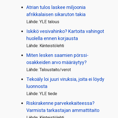
Atrian tulos laskee miljoonia
afrikkalaisen sikaruton takia
Lähde: YLE talous
Iskikö vesivahinko? Kartoita vahingot
huolella ennen korjausta
Lähde: Kiinteistölehti
Miten lesken saamien pörssi­
osakkeiden arvo määräytyy?
Lähde: Taloustaito/verot
Tekoäly loi juuri viruksia, joita ei löydy
luonnosta
Lähde: YLE tiede
Riskirakenne parvekekaiteessa?
Varmista tarkastajan ammattitaito
Lähde: Kiinteistölehti