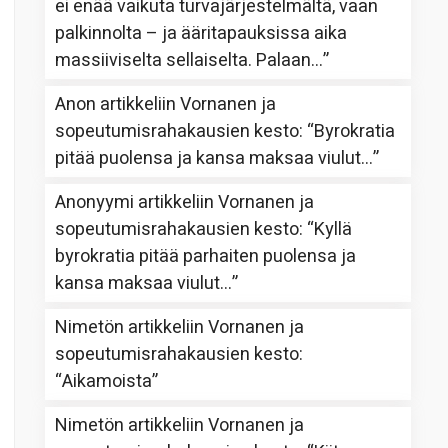
ei enää vaikuta turvajärjestelmältä, vaan
palkinnolta – ja ääritapauksissa aika
massiiviselta sellaiselta. Palaan…
”
Anon
artikkeliin
Vornanen ja
sopeutumisrahakausien kesto
: “
Byrokratia
pitää puolensa ja kansa maksaa viulut…
”
Anonyymi
artikkeliin
Vornanen ja
sopeutumisrahakausien kesto
: “
Kyllä
byrokratia pitää parhaiten puolensa ja
kansa maksaa viulut…
”
Nimetön
artikkeliin
Vornanen ja
sopeutumisrahakausien kesto
:
“
Aikamoista
”
Nimetön
artikkeliin
Vornanen ja