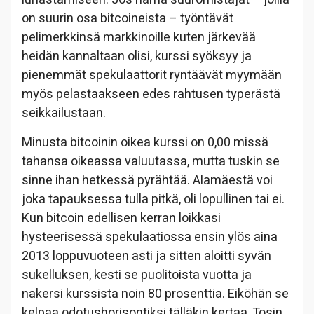
on suurin osa bitcoineista – työntävät
pelimerkkinsä markkinoille kuten järkevää
heidän kannaltaan olisi, kurssi syöksyy ja
pienemmät spekulaattorit ryntäävät myymään
myös pelastaakseen edes rahtusen typerästä
seikkailustaan.
Minusta bitcoinin oikea kurssi on 0,00 missä
tahansa oikeassa valuutassa, mutta tuskin se
sinne ihan hetkessä pyrähtää. Alamäestä voi
joka tapauksessa tulla pitkä, oli lopullinen tai ei.
Kun bitcoin edellisen kerran loikkasi
hysteerisessä spekulaatiossa ensin ylös aina
2013 loppuvuoteen asti ja sitten aloitti syvän
sukelluksen, kesti se puolitoista vuotta ja
nakersi kurssista noin 80 prosenttia. Eiköhän se
kelpaa odotushorisontiksi tälläkin kertaa. Tosin