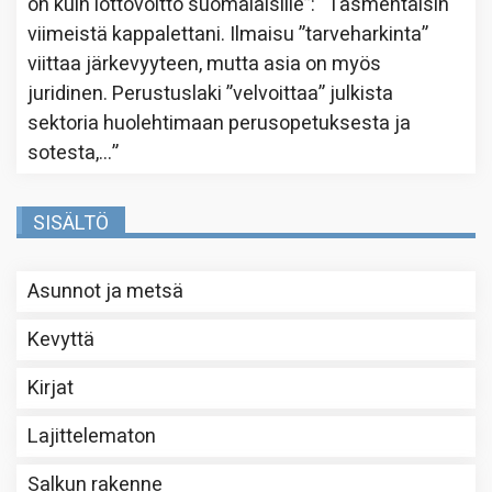
on kuin lottovoitto suomalaisille”
: “
Täsmentäisin
viimeistä kappalettani. Ilmaisu ”tarveharkinta”
viittaa järkevyyteen, mutta asia on myös
juridinen. Perustuslaki ”velvoittaa” julkista
sektoria huolehtimaan perusopetuksesta ja
sotesta,…
”
SISÄLTÖ
Asunnot ja metsä
Kevyttä
Kirjat
Lajittelematon
Salkun rakenne