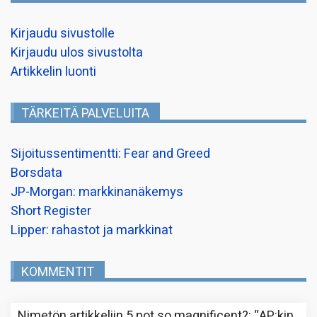
Kirjaudu sivustolle
Kirjaudu ulos sivustolta
Artikkelin luonti
TÄRKEITÄ PALVELUITA
Sijoitussentimentti: Fear and Greed
Borsdata
JP-Morgan: markkinanäkemys
Short Register
Lipper: rahastot ja markkinat
KOMMENTIT
Nimetön
artikkeliin
5 not so magnificent?
: “
AP:kin