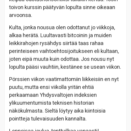
toivon kurssin päätyvän lopulta sinne oikeaan
arvoonsa.
Kulta, jonka nousua olen odottanut jo viikkoja,
alkaa herätä. Luultavasti bitcoinin ja muiden
leikkirahojen rysähdys siirtää taas rahaa
perinteiseen vaihtoehtosijoitukseen eli kultaan,
joten eipä muuta kuin odottaa. Jos nousu nyt
lopulta pääsi vauhtiin, kestänee se usean viikon.
Pörssien viikon vaatimattomiin liikkeisiin en nyt
puutu, mutta ensi viikolla yritän ehtiä
perkaamaan Yhdysvaltojen indeksien
ylikuumentumista teknisen historian
näkökulmasta. Sieltä löytyy aika kiintoisia
pointteja tulevaisuuden kannalta.