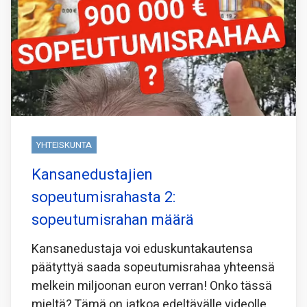
YHTEISKUNTA
Kansanedustajien
sopeutumisrahasta 2:
sopeutumisrahan määrä
Kansanedustaja voi eduskuntakautensa
päätyttyä saada sopeutumisrahaa yhteensä
melkein miljoonan euron verran! Onko tässä
mieltä? Tämä on jatkoa edeltävälle videolle,