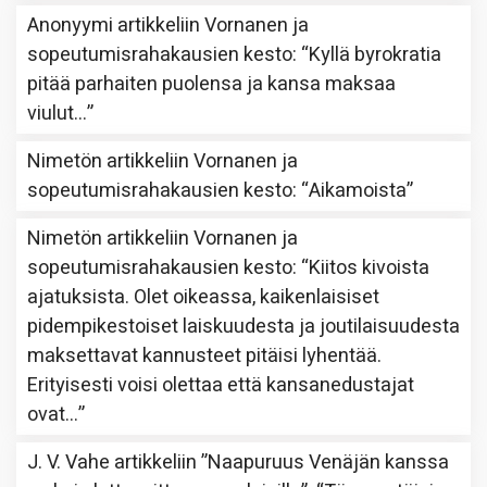
Anonyymi
artikkeliin
Vornanen ja
sopeutumisrahakausien kesto
: “
Kyllä byrokratia
pitää parhaiten puolensa ja kansa maksaa
viulut…
”
Nimetön
artikkeliin
Vornanen ja
sopeutumisrahakausien kesto
: “
Aikamoista
”
Nimetön
artikkeliin
Vornanen ja
sopeutumisrahakausien kesto
: “
Kiitos kivoista
ajatuksista. Olet oikeassa, kaikenlaisiset
pidempikestoiset laiskuudesta ja joutilaisuudesta
maksettavat kannusteet pitäisi lyhentää.
Erityisesti voisi olettaa että kansanedustajat
ovat…
”
J. V. Vahe
artikkeliin
”Naapuruus Venäjän kanssa