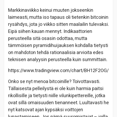
Markkinaviikko keinui muuten jokseenkin
laimeasti, mutta iso tapaus oli tietenkin bitcoinin
rysähdys, jota jo viikko sitten maalailin tulevaksi.
Eipä siihen kauan mennyt. Indikaattorien
perusteella sitä osasin odottaa, mutta
tämmöisen pyramidihuijauksen kohdalla tietysti
on mahdoton tehdä rationaalisia arvioita edes
teknisen analyysin perusteella kuin summittain.
https://www.tradingview.com/chart/BH12F2OG/
Onko se nyt menoa bitcoinille? Toivottavasti.
Tällaisesta pelleilystä ei ole kuin harmia paitsi
rikollisille ja tietysti niille vilunkipettereille, jotka
ovat sillä omaisuuden tienanneet. Luultavasti he
nyt katsovat ajan kypsäksi voittojen
lunastamiseen. Jos nämä suuromistajat – joilla