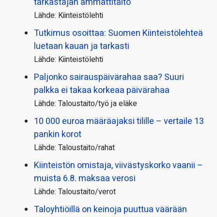
tarkastajan ammattitaito
Lähde: Kiinteistölehti
Tutkimus osoittaa: Suomen Kiinteistölehteä
luetaan kauan ja tarkasti
Lähde: Kiinteistölehti
Paljonko sairauspäivä­rahaa saa? Suuri
palkka ei takaa korkeaa päivärahaa
Lähde: Taloustaito/työ ja eläke
10 000 euroa määräajaksi tilille – vertaile 13
pankin korot
Lähde: Taloustaito/rahat
Kiinteistön omistaja, viivästyskorko vaanii –
muista 6.8. maksaa verosi
Lähde: Taloustaito/verot
Taloyhtiöillä on keinoja puuttua väärään