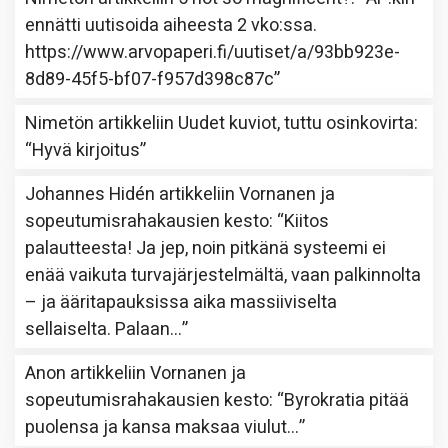
ennätti uutisoida aiheesta 2 vko:ssa.
https://www.arvopaperi.fi/uutiset/a/93bb923e-
8d89-45f5-bf07-f957d398c87c
”
Nimetön
artikkeliin
Uudet kuviot, tuttu osinkovirta
:
“
Hyvä kirjoitus
”
Johannes Hidén
artikkeliin
Vornanen ja
sopeutumisrahakausien kesto
: “
Kiitos
palautteesta! Ja jep, noin pitkänä systeemi ei
enää vaikuta turvajärjestelmältä, vaan palkinnolta
– ja ääritapauksissa aika massiiviselta
sellaiselta. Palaan…
”
Anon
artikkeliin
Vornanen ja
sopeutumisrahakausien kesto
: “
Byrokratia pitää
puolensa ja kansa maksaa viulut…
”