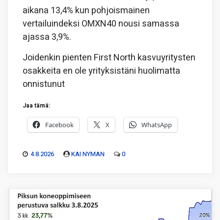
aikana 13,4% kun pohjoismainen
vertailuindeksi OMXN40 nousi samassa
ajassa 3,9%.
Joidenkin pienten First North kasvuyritysten
osakkeita en ole yrityksistäni huolimatta
onnistunut
Jaa tämä:
Facebook
X
WhatsApp
4.8.2026
KAI NYMAN
0