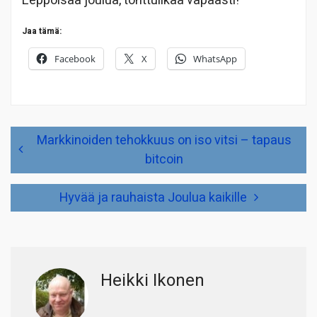
Leppoisaa joulua, tonttuilkaa vapaasti!
Jaa tämä:
Facebook
X
WhatsApp
Artikkelien
Markkinoiden tehokkuus on iso vitsi – tapaus
selaus
bitcoin
Hyvää ja rauhaista Joulua kaikille
Heikki Ikonen