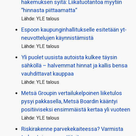
hakemuksen syitä: Liikatuotantoa myytiin
”hinnasta piittaamatta”
Lähde: YLE talous
Espoon kaupungin­hallitukselle esitetään yt-
neuvottelujen käynnistämistä
Lähde: YLE talous
Yli puolet uusista autoista kulkee täysin
sähköllä – halvemmat hinnat ja kallis bensa
vauhdittavat kauppaa
Lähde: YLE talous
Metsä Groupin vertailu­kelpoinen liiketulos
pysyi pakkasella, Metsä Boardin kääntyi
positiiviseksi ensimmäistä kertaa yli vuoteen
Lähde: YLE talous
Riskirakenne parvekekaiteessa? Varmista