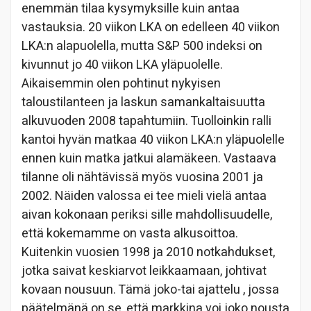
enemmän tilaa kysymyksille kuin antaa
vastauksia. 20 viikon LKA on edelleen 40 viikon
LKA:n alapuolella, mutta S&P 500 indeksi on
kivunnut jo 40 viikon LKA yläpuolelle.
Aikaisemmin olen pohtinut nykyisen
taloustilanteen ja laskun samankaltaisuutta
alkuvuoden 2008 tapahtumiin. Tuolloinkin ralli
kantoi hyvän matkaa 40 viikon LKA:n yläpuolelle
ennen kuin matka jatkui alamäkeen. Vastaava
tilanne oli nähtävissä myös vuosina 2001 ja
2002. Näiden valossa ei tee mieli vielä antaa
aivan kokonaan periksi sille mahdollisuudelle,
että kokemamme on vasta alkusoittoa.
Kuitenkin vuosien 1998 ja 2010 notkahdukset,
jotka saivat keskiarvot leikkaamaan, johtivat
kovaan nousuun. Tämä joko-tai ajattelu , jossa
päätelmänä on se, että markkina voi joko nousta