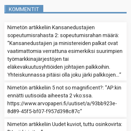
KOMMENTIT
Nimetön
artikkeliin
Kansanedustajien
sopeutumisrahasta 2: sopeutumisrahan määrä
:
“
Kansanedustajien ja ministereiden palkat ovat
vaatimattomia verrattuna esimerkiksi suurimpien
työmarkkinajärjestöjen tai
eläkevakuutusyhtiöiden johtajien palkkoihin.
Yhteiskunnassa pitäisi olla joku järki palkkojen…
”
Nimetön
artikkeliin
5 not so magnificent?
: “
AP:kin
ennätti uutisoida aiheesta 2 vko:ssa.
https://www.arvopaperi.fi/uutiset/a/93bb923e-
8d89-45f5-bf07-f957d398c87c
”
Nimetön
artikkeliin
Uudet kuviot, tuttu osinkovirta
: