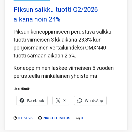
Piksun salkku tuotti Q2/2026
aikana noin 24%
Piksun koneoppimiseen perustuva salkku
tuotti viimeisen 3 kk aikana 23,8% kun
pohjoismainen vertailuindeksi OMXN40
tuotti samaan aikaan 2,6%.
Koneoppiminen laskee viimeisen 5 vuoden
perusteella minkälainen yhdistelmä
Jaa tämä:
Facebook
X
WhatsApp
3.8.2026
PIKSU TOIMITUS
0