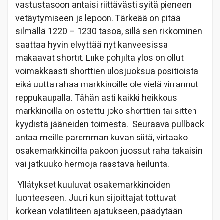
vastustasoon antaisi riittävästi syitä pieneen
vetäytymiseen ja lepoon. Tärkeää on pitää
silmällä 1220 – 1230 tasoa, sillä sen rikkominen
saattaa hyvin elvyttää nyt kanveesissa
makaavat shortit. Liike pohjilta ylös on ollut
voimakkaasti shorttien ulosjuoksua positioista
eikä uutta rahaa markkinoille ole vielä virrannut
reppukaupalla. Tähän asti kaikki heikkous
markkinoilla on ostettu joko shorttien tai sitten
kyydistä jääneiden toimesta. Seuraava pullback
antaa meille paremman kuvan siitä, virtaako
osakemarkkinoilta pakoon juossut raha takaisin
vai jatkuuko hermoja raastava heilunta.
Yllätykset kuuluvat osakemarkkinoiden
luonteeseen. Juuri kun sijoittajat tottuvat
korkean volatiliteen ajatukseen, päädytään