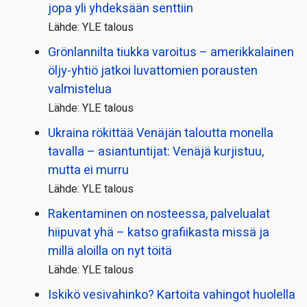
jopa yli yhdeksään senttiin
Lähde: YLE talous
Grönlannilta tiukka varoitus – amerikkalainen
öljy-yhtiö jatkoi luvattomien porausten
valmistelua
Lähde: YLE talous
Ukraina rökittää Venäjän taloutta monella
tavalla – asiantuntijat: Venäjä kurjistuu,
mutta ei murru
Lähde: YLE talous
Rakentaminen on nosteessa, palvelualat
hiipuvat yhä – katso grafiikasta missä ja
millä aloilla on nyt töitä
Lähde: YLE talous
Iskikö vesivahinko? Kartoita vahingot huolella