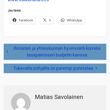
Jaa tämä:
Facebook
X
WhatsApp
Artikkelien
Ihmisten ja yhteiskunnan hyvinvointi korreloi
selaus
tasapainoisen budjetin kanssa
Tukevalta pohjalta on parempi ponnistaa
Matias Savolainen