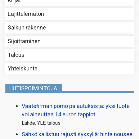
Kirjat
Lajittelematon
Salkun rakenne
Sijoittaminen
Talous
Yhteiskunta
UUTISPOIMINTOJA
Vaatefirman pomo palautuksista: yksi tuote
voi aiheuttaa 14 euron tappiot
Lähde: YLE talous
Sähkö kallistuu rajusti syksyllä: hinta nousee