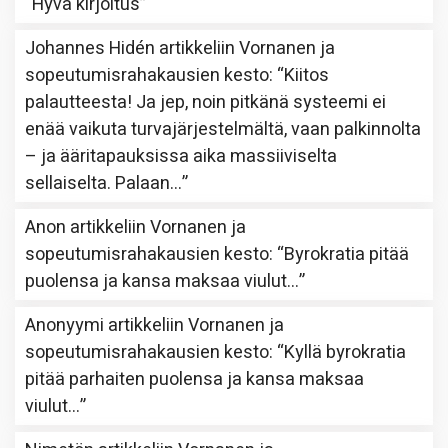
“
Hyvä kirjoitus
”
Johannes Hidén
artikkeliin
Vornanen ja
sopeutumisrahakausien kesto
: “
Kiitos
palautteesta! Ja jep, noin pitkänä systeemi ei
enää vaikuta turvajärjestelmältä, vaan palkinnolta
– ja ääritapauksissa aika massiiviselta
sellaiselta. Palaan…
”
Anon
artikkeliin
Vornanen ja
sopeutumisrahakausien kesto
: “
Byrokratia pitää
puolensa ja kansa maksaa viulut…
”
Anonyymi
artikkeliin
Vornanen ja
sopeutumisrahakausien kesto
: “
Kyllä byrokratia
pitää parhaiten puolensa ja kansa maksaa
viulut…
”