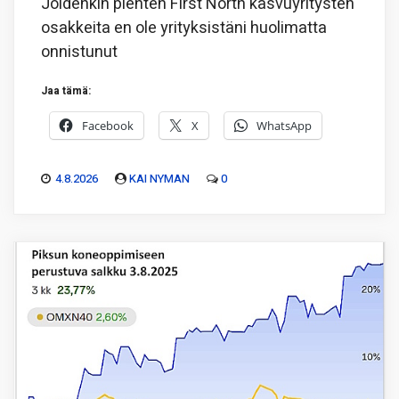
Joidenkin pienten First North kasvuyritysten
osakkeita en ole yrityksistäni huolimatta
onnistunut
Jaa tämä:
Facebook
X
WhatsApp
4.8.2026
KAI NYMAN
0