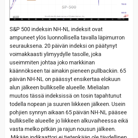
S&P 500 indeksin NH-NL indeksit ovat
ampuneet ylös luonnollisella tavalla läpimurron
seurauksena. 20 päivän indeksi on päätynyt
voimakkaasti ylimyydylle tasolle, joka
useimmiten johtaa joko markkinan
käännökseen tai ainakin pieneen pullbackiin. 65
päivän NH-NL on päässyt ensikertaa elokuun
alun jälkeen bullikselle alueelle. Mielialan
muutos tässä indeksissä on tosin tapahtunut
todella nopean ja suuren liikkeen jälkeen. Usein
pohjien synnyn aikaan 65 päivän NH-NL pääsee
bullikselle alueelle jo liikkeen alkuvaiheessa eikä
vasta melko pitkän ja rajun nousun jälkeen.
Mikään indikaattori ei tietenkään ole täydellinen