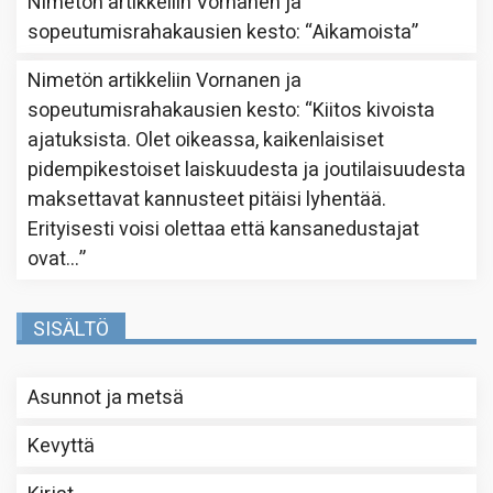
Nimetön
artikkeliin
Vornanen ja
sopeutumisrahakausien kesto
: “
Aikamoista
”
Nimetön
artikkeliin
Vornanen ja
sopeutumisrahakausien kesto
: “
Kiitos kivoista
ajatuksista. Olet oikeassa, kaikenlaisiset
pidempikestoiset laiskuudesta ja joutilaisuudesta
maksettavat kannusteet pitäisi lyhentää.
Erityisesti voisi olettaa että kansanedustajat
ovat…
”
SISÄLTÖ
Asunnot ja metsä
Kevyttä