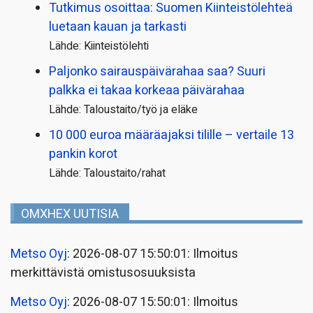
Tutkimus osoittaa: Suomen Kiinteistölehteä
luetaan kauan ja tarkasti
Lähde: Kiinteistölehti
Paljonko sairauspäivä­rahaa saa? Suuri
palkka ei takaa korkeaa päivärahaa
Lähde: Taloustaito/työ ja eläke
10 000 euroa määräajaksi tilille – vertaile 13
pankin korot
Lähde: Taloustaito/rahat
OMXHEX UUTISIA
Metso Oyj
: 2026-08-07 15:50:01: Ilmoitus
merkittävistä omistusosuuksista
Metso Oyj
: 2026-08-07 15:50:01: Ilmoitus