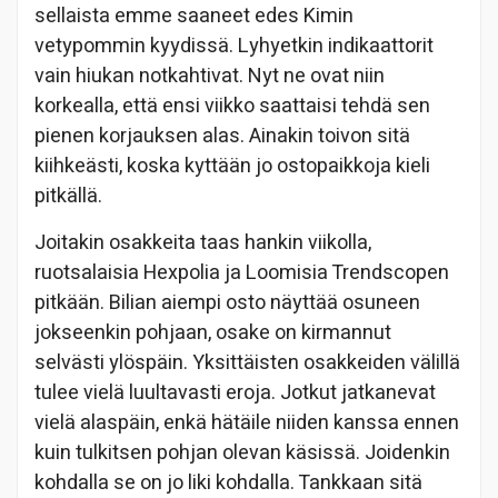
sellaista emme saaneet edes Kimin
vetypommin kyydissä. Lyhyetkin indikaattorit
vain hiukan notkahtivat. Nyt ne ovat niin
korkealla, että ensi viikko saattaisi tehdä sen
pienen korjauksen alas. Ainakin toivon sitä
kiihkeästi, koska kyttään jo ostopaikkoja kieli
pitkällä.
Joitakin osakkeita taas hankin viikolla,
ruotsalaisia Hexpolia ja Loomisia Trendscopen
pitkään. Bilian aiempi osto näyttää osuneen
jokseenkin pohjaan, osake on kirmannut
selvästi ylöspäin. Yksittäisten osakkeiden välillä
tulee vielä luultavasti eroja. Jotkut jatkanevat
vielä alaspäin, enkä hätäile niiden kanssa ennen
kuin tulkitsen pohjan olevan käsissä. Joidenkin
kohdalla se on jo liki kohdalla. Tankkaan sitä