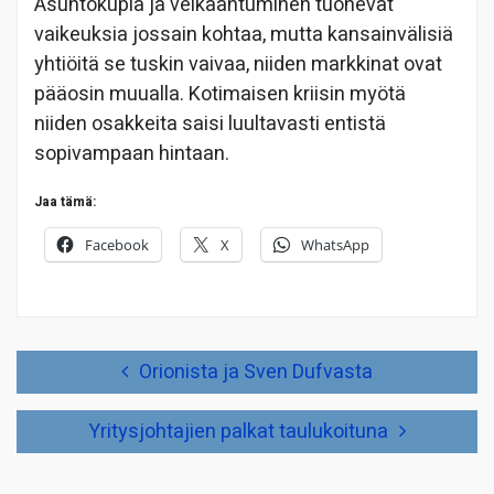
Asuntokupla ja velkaantuminen tuonevat
vaikeuksia jossain kohtaa, mutta kansainvälisiä
yhtiöitä se tuskin vaivaa, niiden markkinat ovat
pääosin muualla. Kotimaisen kriisin myötä
niiden osakkeita saisi luultavasti entistä
sopivampaan hintaan.
Jaa tämä:
Facebook
X
WhatsApp
Artikkelien
Orionista ja Sven Dufvasta
selaus
Yritysjohtajien palkat taulukoituna