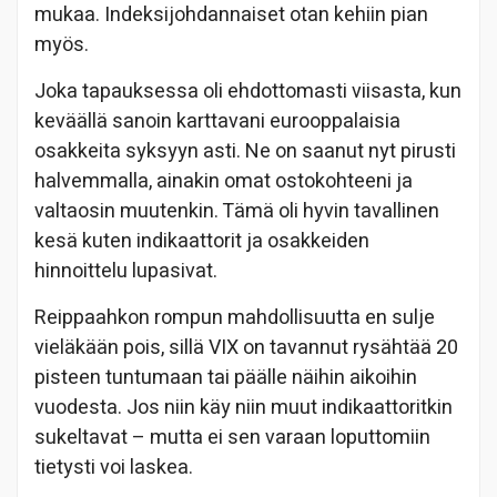
mukaa. Indeksijohdannaiset otan kehiin pian
myös.
Joka tapauksessa oli ehdottomasti viisasta, kun
keväällä sanoin karttavani eurooppalaisia
osakkeita syksyyn asti. Ne on saanut nyt pirusti
halvemmalla, ainakin omat ostokohteeni ja
valtaosin muutenkin. Tämä oli hyvin tavallinen
kesä kuten indikaattorit ja osakkeiden
hinnoittelu lupasivat.
Reippaahkon rompun mahdollisuutta en sulje
vieläkään pois, sillä VIX on tavannut rysähtää 20
pisteen tuntumaan tai päälle näihin aikoihin
vuodesta. Jos niin käy niin muut indikaattoritkin
sukeltavat – mutta ei sen varaan loputtomiin
tietysti voi laskea.