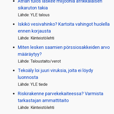
Atrian tulos laskee miljoonia afrikkalaisen
sikaruton takia
Lähde: YLE talous
Iskikö vesivahinko? Kartoita vahingot huolella
ennen korjausta
Lähde: Kiinteistölehti
Miten lesken saamien pörssi­osakkeiden arvo
määräytyy?
Lähde: Taloustaito/verot
Tekoäly loi juuri viruksia, joita ei löydy
luonnosta
Lähde: YLE tiede
Riskirakenne parvekekaiteessa? Varmista
tarkastajan ammattitaito
Lähde: Kiinteistölehti