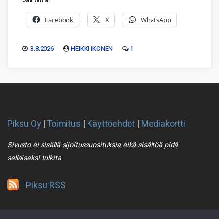
Jaa tämä:
Facebook
X
WhatsApp
3.8.2026
HEIKKI IKONEN
1
Piksu Oy
|
Toimitus
|
Käyttöehdot
|
Mediakortti
Sivusto ei sisällä sijoitussuosituksia eikä sisältöä pidä
sellaiseksi tulkita
Piksu RSS