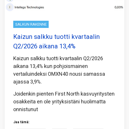
SALKUN RAKENNE
Kaizun salkku tuotti kvartaalin
Q2/2026 aikana 13,4%
Kaizun salkku tuotti kvartaalin Q2/2026
aikana 13,4% kun pohjoismainen
vertailuindeksi OMXN40 nousi samassa
ajassa 3,9%.
Joidenkin pienten First North kasvuyritysten
osakkeita en ole yrityksistäni huolimatta
onnistunut
Jaa tämä: