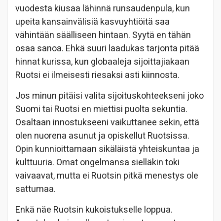
vuodesta kiusaa lähinnä runsaudenpula, kun
upeita kansainvälisiä kasvuyhtiöitä saa
vähintään säälliseen hintaan. Syytä en tähän
osaa sanoa. Ehkä suuri laadukas tarjonta pitää
hinnat kurissa, kun globaaleja sijoittajiakaan
Ruotsi ei ilmeisesti riesaksi asti kiinnosta.
Jos minun pitäisi valita sijoituskohteekseni joko
Suomi tai Ruotsi en miettisi puolta sekuntia.
Osaltaan innostukseeni vaikuttanee sekin, että
olen nuorena asunut ja opiskellut Ruotsissa.
Opin kunnioittamaan sikäläistä yhteiskuntaa ja
kulttuuria. Omat ongelmansa sielläkin toki
vaivaavat, mutta ei Ruotsin pitkä menestys ole
sattumaa.
Enkä näe Ruotsin kukoistukselle loppua.