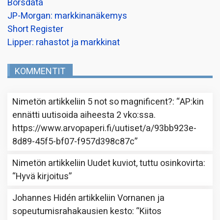
Borsdata
JP-Morgan: markkinanäkemys
Short Register
Lipper: rahastot ja markkinat
KOMMENTIT
Nimetön
artikkeliin
5 not so magnificent?
: “
AP:kin
ennätti uutisoida aiheesta 2 vko:ssa.
https://www.arvopaperi.fi/uutiset/a/93bb923e-
8d89-45f5-bf07-f957d398c87c
”
Nimetön
artikkeliin
Uudet kuviot, tuttu osinkovirta
:
“
Hyvä kirjoitus
”
Johannes Hidén
artikkeliin
Vornanen ja
sopeutumisrahakausien kesto
: “
Kiitos