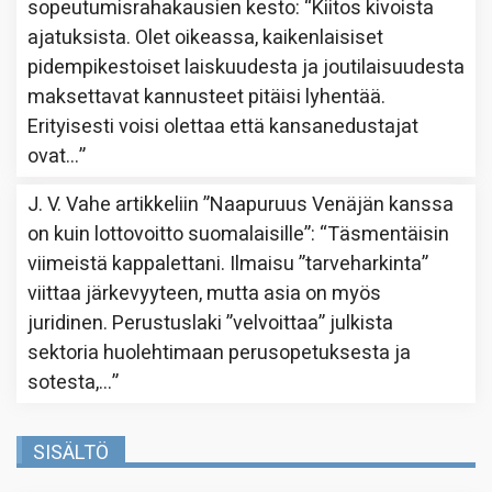
sopeutumisrahakausien kesto
: “
Kiitos kivoista
ajatuksista. Olet oikeassa, kaikenlaisiset
pidempikestoiset laiskuudesta ja joutilaisuudesta
maksettavat kannusteet pitäisi lyhentää.
Erityisesti voisi olettaa että kansanedustajat
ovat…
”
J. V. Vahe
artikkeliin
”Naapuruus Venäjän kanssa
on kuin lottovoitto suomalaisille”
: “
Täsmentäisin
viimeistä kappalettani. Ilmaisu ”tarveharkinta”
viittaa järkevyyteen, mutta asia on myös
juridinen. Perustuslaki ”velvoittaa” julkista
sektoria huolehtimaan perusopetuksesta ja
sotesta,…
”
SISÄLTÖ