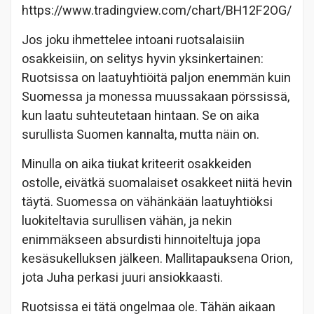
https://www.tradingview.com/chart/BH12F2OG/
Jos joku ihmettelee intoani ruotsalaisiin
osakkeisiin, on selitys hyvin yksinkertainen:
Ruotsissa on laatuyhtiöitä paljon enemmän kuin
Suomessa ja monessa muussakaan pörssissä,
kun laatu suhteutetaan hintaan. Se on aika
surullista Suomen kannalta, mutta näin on.
Minulla on aika tiukat kriteerit osakkeiden
ostolle, eivätkä suomalaiset osakkeet niitä hevin
täytä. Suomessa on vähänkään laatuyhtiöksi
luokiteltavia surullisen vähän, ja nekin
enimmäkseen absurdisti hinnoiteltuja jopa
kesäsukelluksen jälkeen. Mallitapauksena Orion,
jota Juha perkasi juuri ansiokkaasti.
Ruotsissa ei tätä ongelmaa ole. Tähän aikaan