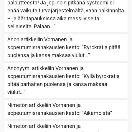
palautteesta! Ja jep, noin pitkänä systeemi ei
enää vaikuta turvajärjestelmältä, vaan palkinnolta
– ja ääritapauksissa aika massiiviselta
sellaiselta. Palaan…
”
Anon
artikkeliin
Vornanen ja
sopeutumisrahakausien kesto
: “
Byrokratia pitää
puolensa ja kansa maksaa viulut…
”
Anonyymi
artikkeliin
Vornanen ja
sopeutumisrahakausien kesto
: “
Kyllä byrokratia
pitää parhaiten puolensa ja kansa maksaa
viulut…
”
Nimetön
artikkeliin
Vornanen ja
sopeutumisrahakausien kesto
: “
Aikamoista
”
Nimetön
artikkeliin
Vornanen ja