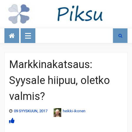
Talous
Markkinakatsaus:
Syysale hiipuu, oletko
valmis?
09 SYYSKUUN, 2017
heikki-ikonen