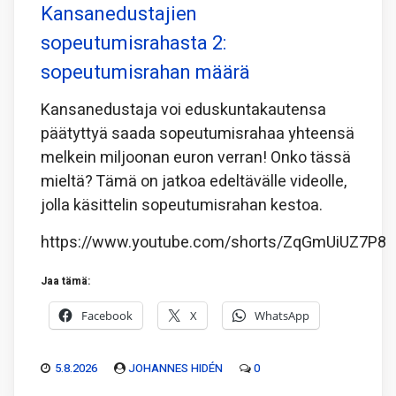
Kansanedustajien
sopeutumisrahasta 2:
sopeutumisrahan määrä
Kansanedustaja voi eduskuntakautensa
päätyttyä saada sopeutumisrahaa yhteensä
melkein miljoonan euron verran! Onko tässä
mieltä? Tämä on jatkoa edeltävälle videolle,
jolla käsittelin sopeutumisrahan kestoa.
https://www.youtube.com/shorts/ZqGmUiUZ7P8
Jaa tämä:
Facebook
X
WhatsApp
5.8.2026
JOHANNES HIDÉN
0