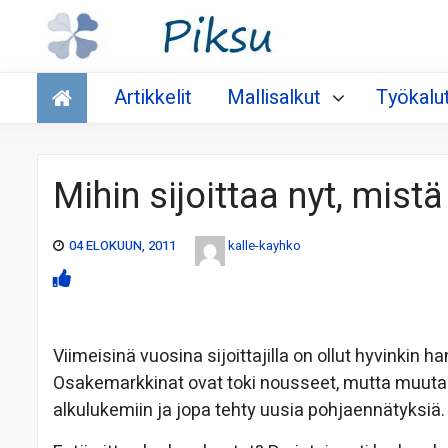
Talous
Artikkelit
Mallisalkut
Työkalu
Mihin sijoittaa nyt, mistä
04 ELOKUUN, 2011
kalle-kayhko
Viimeisinä vuosina sijoittajilla on ollut hyvinkin ha
Osakemarkkinat ovat toki nousseet, mutta muutama
alkulukemiin ja jopa tehty uusia pohjaennätyksiä.