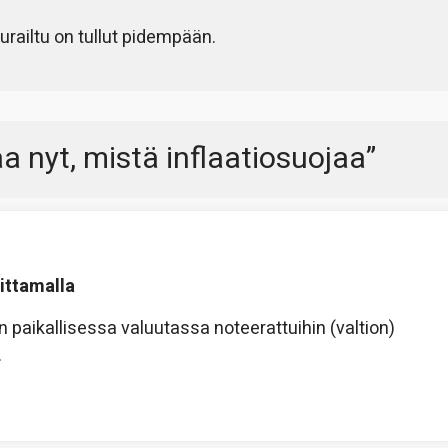
urailtu on tullut pidempään.
aa nyt, mistä inflaatiosuojaa
”
oittamalla
n paikallisessa valuutassa noteerattuihin (valtion)
.