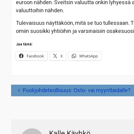
euroon nähden. Sveitsin valuutta onkin lyhyessä 
valuuttoihin nähden.
Tulevaisuus näyttäköön, mitä se tuo tullessaan. T
omiin suosikki yhtiöihin ja varsinaisiin osakesu
Jaa tämä:
Facebook
X
WhatsApp
Artikkelien
Puolijohdeteollisuus: Osto- vai myyntlaidalle?
selaus
Kalle Käyhkö