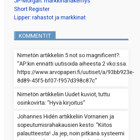
JP-Morgan: markkinanäkemys
Short Register
Lipper: rahastot ja markkinat
KOMMENTIT
Nimetön
artikkeliin
5 not so magnificent?
:
“
AP:kin ennätti uutisoida aiheesta 2 vko:ssa.
https://www.arvopaperi.fi/uutiset/a/93bb923e-
8d89-45f5-bf07-f957d398c87c
”
Nimetön
artikkeliin
Uudet kuviot, tuttu
osinkovirta
: “
Hyvä kirjoitus
”
Johannes Hidén
artikkeliin
Vornanen ja
sopeutumisrahakausien kesto
: “
Kiitos
palautteesta! Ja jep, noin pitkänä systeemi