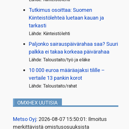
Tutkimus osoittaa: Suomen
Kiinteistölehteä luetaan kauan ja
tarkasti
Lähde: Kiinteistölehti
Paljonko sairauspäivä­rahaa saa? Suuri
palkka ei takaa korkeaa päivärahaa
Lähde: Taloustaito/työ ja eläke
10 000 euroa määräajaksi tilille –
vertaile 13 pankin korot
Lähde: Taloustaito/rahat
OMXHEX UUTISIA
Metso Oyj
: 2026-08-07 15:50:01: Ilmoitus
merkittävistä omistusosuuksista