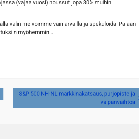
ajassa (vajaa vuosi) noussut jopa 30% muihin
ällä välin me voimme vain arvailla ja spekuloida. Palaan
osituksiin myöhemmin…
S&P 500 NH-NL markkinakatsaus, purjopiste ja
vaipanvaihtoa