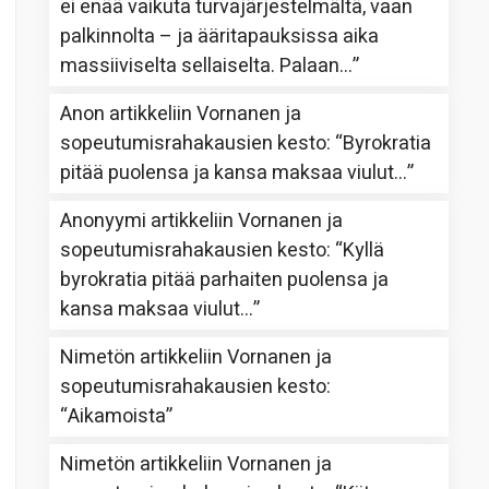
ei enää vaikuta turvajärjestelmältä, vaan
palkinnolta – ja ääritapauksissa aika
massiiviselta sellaiselta. Palaan…
”
Anon
artikkeliin
Vornanen ja
sopeutumisrahakausien kesto
: “
Byrokratia
pitää puolensa ja kansa maksaa viulut…
”
Anonyymi
artikkeliin
Vornanen ja
sopeutumisrahakausien kesto
: “
Kyllä
byrokratia pitää parhaiten puolensa ja
kansa maksaa viulut…
”
Nimetön
artikkeliin
Vornanen ja
sopeutumisrahakausien kesto
:
“
Aikamoista
”
Nimetön
artikkeliin
Vornanen ja