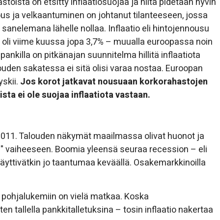
toista on etsitty inflaatiosuojaa ja niitä pidetään hyvin
alous ja velkaantuminen on johtanut tilanteeseen, jossa
anelemana lähelle nollaa. Inflaatio eli hintojennousu
 oli viime kuussa jopa 3,7% – muualla euroopassa noin
nkilla on pitkänajan suunnitelma hillitä inflaatiota
alouden sakatessa ei sitä olisi varaa nostaa. Euroopan
yskii.
Jos korot jatkavat nousuaan korkorahastojen
sta ei ole suojaa inflaatiota vastaan.
2011. Talouden näkymät maailmassa olivat huonot ja
" vaiheeseen. Boomia yleensä seuraa recession – eli
äyttivätkin jo taantumaa keväällä. Osakemarkkinoilla
ä pohjalukemiin on vielä matkaa. Koska
en tallella pankkitalletuksina – tosin inflaatio nakertaa