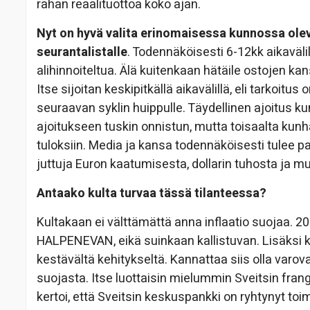
rahan reaalituottoa koko ajan.
Nyt on hyvä valita erinomaisessa kunnossa olev
seurantalistalle
. Todennäköisesti 6-12kk aikaväli
alihinnoiteltua. Älä kuitenkaan hätäile ostojen kan
Itse sijoitan keskipitkällä aikavälillä, eli tarkoitu
seuraavan syklin huippulle. Täydellinen ajoitus 
ajoitukseen tuskin onnistun, mutta toisaalta kunhan 
tuloksiin. Media ja kansa todennäköisesti tulee
juttuja Euron kaatumisesta, dollarin tuhosta ja mu
Antaako kulta turvaa tässä tilanteessa?
Kultakaan ei välttämättä anna inflaatio suojaa. 
HALPENEVAN, eikä suinkaan kallistuvan. Lisäksi k
kestävältä kehitykseltä. Kannattaa siis olla varov
suojasta. Itse luottaisin mielummin Sveitsin frangi
kertoi, että Sveitsin keskuspankki on ryhtynyt toim