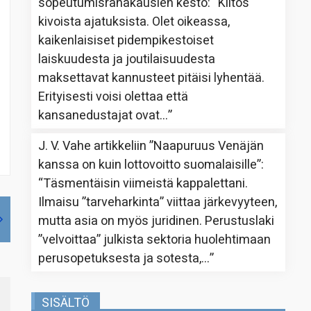
sopeutumisrahakausien kesto
: “
Kiitos
kivoista ajatuksista. Olet oikeassa,
kaikenlaisiset pidempikestoiset
laiskuudesta ja joutilaisuudesta
maksettavat kannusteet pitäisi lyhentää.
Erityisesti voisi olettaa että
kansanedustajat ovat…
”
J. V. Vahe
artikkeliin
”Naapuruus Venäjän
kanssa on kuin lottovoitto suomalaisille”
:
“
Täsmentäisin viimeistä kappalettani.
Ilmaisu ”tarveharkinta” viittaa järkevyyteen,
mutta asia on myös juridinen. Perustuslaki
”velvoittaa” julkista sektoria huolehtimaan
perusopetuksesta ja sotesta,…
”
SISÄLTÖ