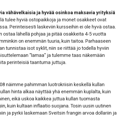
ia vähävelkaisia ja hyvää osinkoa maksavia yrityksiä
llä tulee hyviä ostopaikkoja ja monet osakkeet ovat
ssa. Perinteisesti laskeviin kursseihin ei ole hyvä ostaa.
s on ostaa lähellä pohjaa ja pitää osakkeita 4-5 vuotta
kumminkin on enemmän tuuria, kuin taitoa. Parhaaseen
tunnistaa isot syklit, niin se riittää jo todella hyviin
 paisuttelemaan "lamaa" ja tulemme taas näkemään
ita perinteisiä taantuma juttuja.
2008 näimme pahimman luotrokriisin keskellä kullan
ullan hinta alkaa näyttää yhä enemmän kuplalta, kuin
ainen, eikä uskoa kaikkea juttua kullan tuomasta
in, kuin kultaan inflaatio suojana. Tosin uusin uutinen
iin ja pyrkii laskemaan Sveitsin frangin arvoa dollariin ja