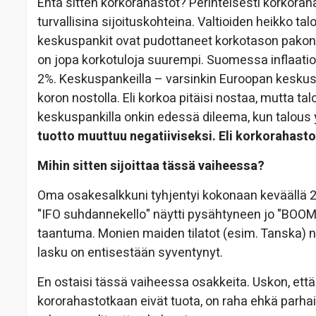
Entä sitten korkorahastot? Perinteisesti korkorahas
turvallisina sijoituskohteina. Valtioiden heikko t
keskuspankit ovat pudottaneet korkotason pakon s
on jopa korkotuloja suurempi. Suomessa inflaatio
2%. Keskuspankeilla – varsinkin Euroopan keskuspa
koron nostolla. Eli korkoa pitäisi nostaa, mutta t
keskuspankilla onkin edessä dileema, kun talous 
tuotto muuttuu negatiiviseksi. Eli korkorahastoi
Mihin sitten sijoittaa tässä vaiheessa?
Oma osakesalkkuni tyhjentyi kokonaan keväällä 
"IFO suhdannekello" näytti pysähtyneen jo "BOOM
taantuma. Monien maiden tilatot (esim. Tanska) n
lasku on entisestään syventynyt.
En ostaisi tässä vaiheessa osakkeita. Uskon, ett
kororahastotkaan eivät tuota, on raha ehkä parhait