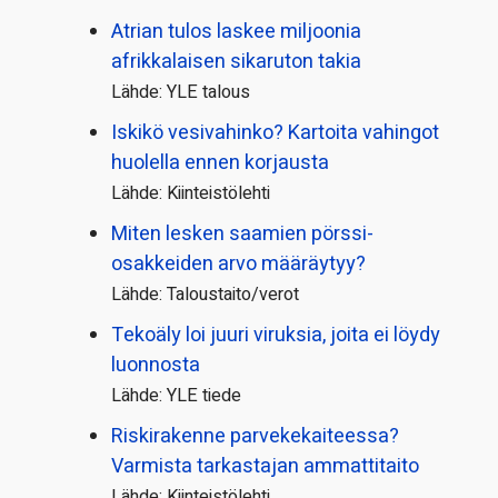
Atrian tulos laskee miljoonia
afrikkalaisen sikaruton takia
Lähde: YLE talous
Iskikö vesivahinko? Kartoita vahingot
huolella ennen korjausta
Lähde: Kiinteistölehti
Miten lesken saamien pörssi­
osakkeiden arvo määräytyy?
Lähde: Taloustaito/verot
Tekoäly loi juuri viruksia, joita ei löydy
luonnosta
Lähde: YLE tiede
Riskirakenne parvekekaiteessa?
Varmista tarkastajan ammattitaito
Lähde: Kiinteistölehti