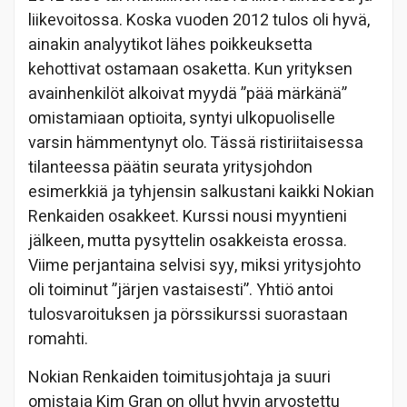
liikevoitossa. Koska vuoden 2012 tulos oli hyvä,
ainakin analyytikot lähes poikkeuksetta
kehottivat ostamaan osaketta. Kun yrityksen
avainhenkilöt alkoivat myydä ”pää märkänä”
omistamiaan optioita, syntyi ulkopuoliselle
varsin hämmentynyt olo. Tässä ristiriitaisessa
tilanteessa päätin seurata yritysjohdon
esimerkkiä ja tyhjensin salkustani kaikki Nokian
Renkaiden osakkeet. Kurssi nousi myyntieni
jälkeen, mutta pysyttelin osakkeista erossa.
Viime perjantaina selvisi syy, miksi yritysjohto
oli toiminut ”järjen vastaisesti”. Yhtiö antoi
tulosvaroituksen ja pörssikurssi suorastaan
romahti.
Nokian Renkaiden toimitusjohtaja ja suuri
omistaja Kim Gran on ollut hyvin arvostettu