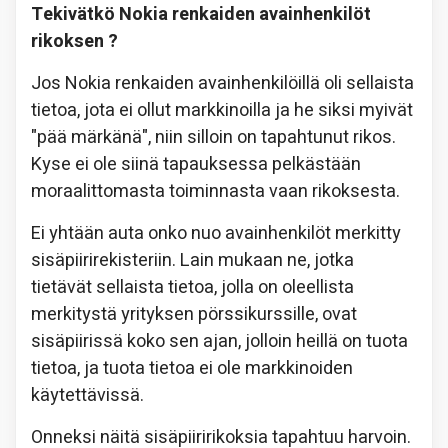
Tekivätkö Nokia renkaiden avainhenkilöt
rikoksen ?
Jos Nokia renkaiden avainhenkilöillä oli sellaista
tietoa, jota ei ollut markkinoilla ja he siksi myivät
"pää märkänä", niin silloin on tapahtunut rikos.
Kyse ei ole siinä tapauksessa pelkästään
moraalittomasta toiminnasta vaan rikoksesta.
Ei yhtään auta onko nuo avainhenkilöt merkitty
sisäpiirirekisteriin. Lain mukaan ne, jotka
tietävät sellaista tietoa, jolla on oleellista
merkitystä yrityksen pörssikurssille, ovat
sisäpiirissä koko sen ajan, jolloin heillä on tuota
tietoa, ja tuota tietoa ei ole markkinoiden
käytettävissä.
Onneksi näitä sisäpiiririkoksia tapahtuu harvoin.