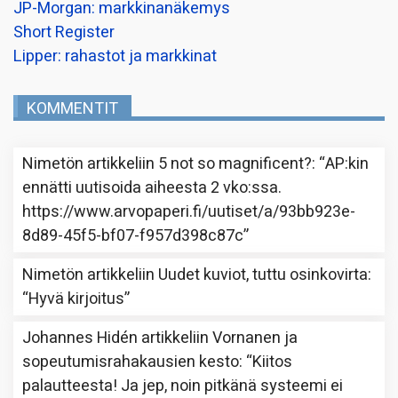
JP-Morgan: markkinanäkemys
Short Register
Lipper: rahastot ja markkinat
KOMMENTIT
Nimetön
artikkeliin
5 not so magnificent?
: “
AP:kin
ennätti uutisoida aiheesta 2 vko:ssa.
https://www.arvopaperi.fi/uutiset/a/93bb923e-
8d89-45f5-bf07-f957d398c87c
”
Nimetön
artikkeliin
Uudet kuviot, tuttu osinkovirta
:
“
Hyvä kirjoitus
”
Johannes Hidén
artikkeliin
Vornanen ja
sopeutumisrahakausien kesto
: “
Kiitos
palautteesta! Ja jep, noin pitkänä systeemi ei