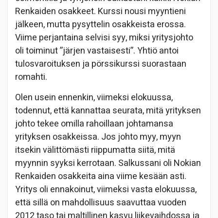
Renkaiden osakkeet. Kurssi nousi myyntieni
jälkeen, mutta pysyttelin osakkeista erossa.
Viime perjantaina selvisi syy, miksi yritysjohto
oli toiminut ”järjen vastaisesti”. Yhtiö antoi
tulosvaroituksen ja pörssikurssi suorastaan
romahti.
Olen usein ennenkin, viimeksi elokuussa,
todennut, että kannattaa seurata, mitä yrityksen
johto tekee omilla rahoillaan johtamansa
yrityksen osakkeissa. Jos johto myy, myyn
itsekin välittömästi riippumatta siitä, mitä
myynnin syyksi kerrotaan. Salkussani oli Nokian
Renkaiden osakkeita aina viime kesään asti.
Yritys oli ennakoinut, viimeksi vasta elokuussa,
että sillä on mahdollisuus saavuttaa vuoden
2012 taso tai maltillinen kasvu liikevaihdossa ja