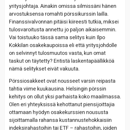
yritysjohtaja. Ainakin omissa silmissäni hänen
arvostuksensa romahti pörssikurssin lailla.
Finanssivalvonnan pitäisi kiireesti tutkia, miksei
tulosvaroitusta annettu jo paljon aikaisemmin.
Vai toistuuko tässä sama selitys kuin Ilpo
Kokkilan osakekaupoissa eli että yritysjohdolle
on selvinnyt tulosmuutos vasta, kun omat
taskut on täytetty? Entistä laskentapäällikköä
nämä selitykset eivät vakuuta.
Pörssiosakkeet ovat nousseet varsin reipasta
tahtia viime kuukausina. Helsingin pörssin
kehitys on ollut yksi parhaista koko maailmassa.
Olen eri yhteyksissä kehottanut piensijoittajia
ottamaan hyödyn osakekurssien noususta
sijoittamalla rahansa kustannustehokkaisiin
indeksirahastoihin tai ETF – rahastoihin, joiden