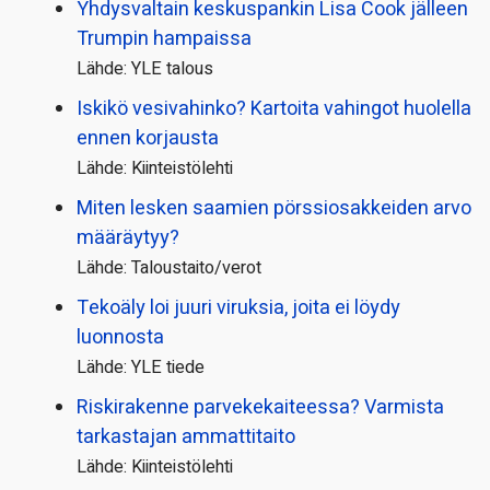
Yhdysvaltain keskuspankin Lisa Cook jälleen
Trumpin hampaissa
Lähde: YLE talous
Iskikö vesivahinko? Kartoita vahingot huolella
ennen korjausta
Lähde: Kiinteistölehti
Miten lesken saamien pörssi­osakkeiden arvo
määräytyy?
Lähde: Taloustaito/verot
Tekoäly loi juuri viruksia, joita ei löydy
luonnosta
Lähde: YLE tiede
Riskirakenne parvekekaiteessa? Varmista
tarkastajan ammattitaito
Lähde: Kiinteistölehti