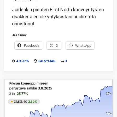
Joidenkin pienten First North kasvuyritysten
osakkeita en ole yrityksistäni huolimatta
onnistunut
Jaa tämä:
Facebook
X
WhatsApp
4.8.2026
KAI NYMAN
0