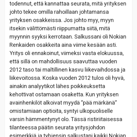
todennut, että kannattaa seurata, mitä yrityksen
johto tekee omilla rahoillaan johtamansa
yrityksen osakkeissa. Jos johto myy, myyn
itsekin välittömästi riippumatta siitä, mitä
myynnin syyksi kerrotaan. Salkussani oli Nokian
Renkaiden osakkeita aina viime kesään asti.
Yritys oli ennakoinut, viimeksi vasta elokuussa,
että sillä on mahdollisuus saavuttaa vuoden
2012 taso tai maltillinen kasvu liikevaihdossa ja
liikevoitossa. Koska vuoden 2012 tulos oli hyvä,
ainakin analyytikot lähes poikkeuksetta
kehottivat ostamaan osaketta. Kun yrityksen
avainhenkilöt alkoivat myydä ”pää märkänä”
omistamiaan optioita, syntyi ulkopuoliselle
varsin hämmentynyt olo. Tässä ristiriitaisessa
tilanteessa päätin seurata yritysjohdon
esimerkkiä ja tyhjensin salkustani kaikki Nokian