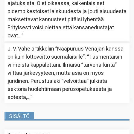
ajatuksista. Olet oikeassa, kaikenlaisiset
pidempikestoiset laiskuudesta ja joutilaisuudesta
maksettavat kannusteet pitäisi lyhentää.
Erityisesti voisi olettaa että kansanedustajat
ovat…
”
J. V. Vahe
artikkeliin
”Naapuruus Venäjän kanssa
on kuin lottovoitto suomalaisille”
: “
Täsmentäisin
viimeistä kappalettani. Ilmaisu ”tarveharkinta”
viittaa järkevyyteen, mutta asia on myös
juridinen. Perustuslaki ”velvoittaa” julkista
sektoria huolehtimaan perusopetuksesta ja
sotesta,…
”
SISÄLTÖ