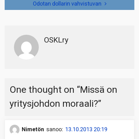
Odotan dollarin vahvistuvan
OSKLry
One thought on “
Missä on
yritysjohdon moraali?
”
Nimetön
sanoo:
13.10.2013 20:19