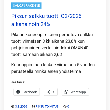
SALKUN RAKENNE
Piksun salkku tuotti Q2/2026
aikana noin 24%
Piksun koneoppimiseen perustuva salkku
tuotti viimeisen 3 kk aikana 23,8% kun
pohjoismainen vertailuindeksi OMXN40
tuotti samaan aikaan 2,6%.
Koneoppiminen laskee viimeisen 5 vuoden
perusteella minkälainen yhdistelmä
Jaa tämä:
Facebook
X
WhatsApp
3.8.2026
PIKSU TOIMITUS
0