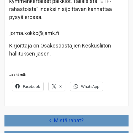
kymmenkertaiset palkkiot. Tällaisista ”ETF-
rahastoista” indeksiin sijoittavan kannattaa
pysyä erossa.
jorma.kokko@jamk.fi
Kirjoittaja on Osakesäästäjien Keskusliiton
hallituksen jäsen.
Jaa tämä:
Facebook
X
WhatsApp
Artikkelien
Mistä rahat?
selaus