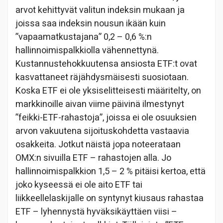
arvot kehittyvät valitun indeksin mukaan ja
joissa saa indeksin nousun ikään kuin
”vapaamatkustajana” 0,2 – 0,6 %:n
hallinnoimispalkkiolla vähennettynä.
Kustannustehokkuutensa ansiosta ETF:t ovat
kasvattaneet räjähdysmäisesti suosiotaan.
Koska ETF ei ole yksiselitteisesti määritelty, on
markkinoille aivan viime päivinä ilmestynyt
”feikki-ETF-rahastoja”, joissa ei ole osuuksien
arvon vakuutena sijoituskohdetta vastaavia
osakkeita. Jotkut näistä jopa noteerataan
OMX:n sivuilla ETF – rahastojen alla. Jo
hallinnoimispalkkion 1,5 – 2 % pitäisi kertoa, että
joko kyseessä ei ole aito ETF tai
liikkeellelaskijalle on syntynyt kiusaus rahastaa
ETF – lyhennystä hyväksikäyttäen viisi –