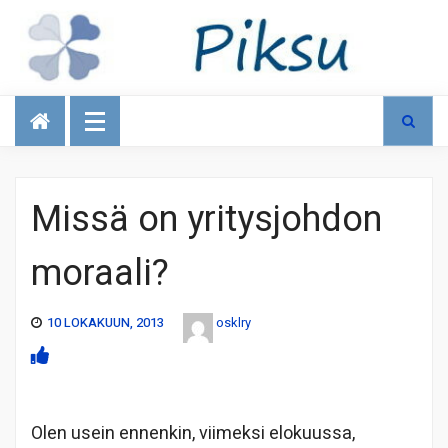
Talous
Missä on yritysjohdon
moraali?
10 LOKAKUUN, 2013
osklry
Olen usein ennenkin, viimeksi elokuussa,