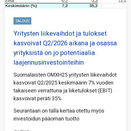
TALOUS
Yritysten liikevaihdot ja tulokset
kasvoivat Q2/2026 aikana ja osassa
yrityksistä on jo potentiaalia
laajennusinvestointeihin
Suomalaisten OMXH25 yritysten liikevaihdot
kasvoivat Q2/2025 keskimäärin 7% vuoden
takaiseen verrattuna ja liiketulokset (EBIT)
kasvoivat peräti 35%.
Seurantaan on tällä kertaa otettu myös
investoidun pääoman tuotto