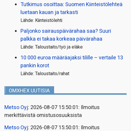
Tutkimus osoittaa: Suomen Kiinteistölehteä
luetaan kauan ja tarkasti
Lähde: Kiinteistölehti
Paljonko sairauspäivä­rahaa saa? Suuri
palkka ei takaa korkeaa päivärahaa
Lähde: Taloustaito/työ ja eläke
10 000 euroa määräajaksi tilille – vertaile 13
pankin korot
Lähde: Taloustaito/rahat
OMXHEX UUTISIA
Metso Oyj
: 2026-08-07 15:50:01: Ilmoitus
merkittävistä omistusosuuksista
Metso Oyj
: 2026-08-07 15:50:01: Ilmoitus