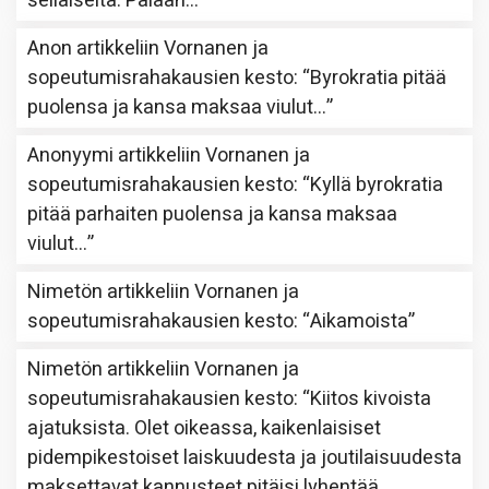
sellaiselta. Palaan…
”
Anon
artikkeliin
Vornanen ja
sopeutumisrahakausien kesto
: “
Byrokratia pitää
puolensa ja kansa maksaa viulut…
”
Anonyymi
artikkeliin
Vornanen ja
sopeutumisrahakausien kesto
: “
Kyllä byrokratia
pitää parhaiten puolensa ja kansa maksaa
viulut…
”
Nimetön
artikkeliin
Vornanen ja
sopeutumisrahakausien kesto
: “
Aikamoista
”
Nimetön
artikkeliin
Vornanen ja
sopeutumisrahakausien kesto
: “
Kiitos kivoista
ajatuksista. Olet oikeassa, kaikenlaisiset
pidempikestoiset laiskuudesta ja joutilaisuudesta
maksettavat kannusteet pitäisi lyhentää.