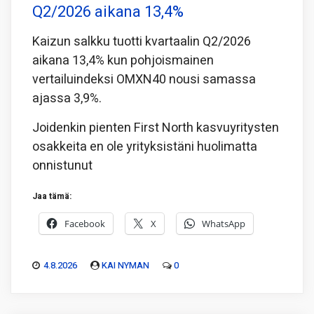
Q2/2026 aikana 13,4%
Kaizun salkku tuotti kvartaalin Q2/2026
aikana 13,4% kun pohjoismainen
vertailuindeksi OMXN40 nousi samassa
ajassa 3,9%.
Joidenkin pienten First North kasvuyritysten
osakkeita en ole yrityksistäni huolimatta
onnistunut
Jaa tämä:
Facebook
X
WhatsApp
4.8.2026
KAI NYMAN
0