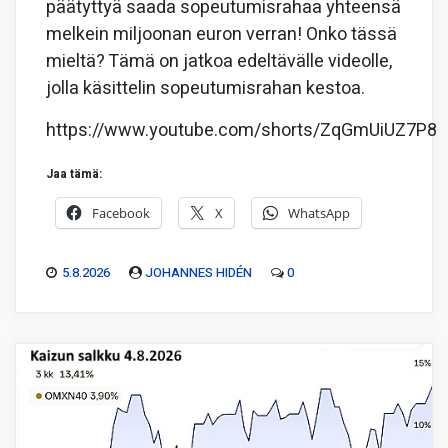
päätyttyä saada sopeutumisrahaa yhteensä
melkein miljoonan euron verran! Onko tässä
mieltä? Tämä on jatkoa edeltävälle videolle,
jolla käsittelin sopeutumisrahan kestoa.
https://www.youtube.com/shorts/ZqGmUiUZ7P8
Jaa tämä:
Facebook
X
WhatsApp
5.8.2026
JOHANNES HIDÉN
0