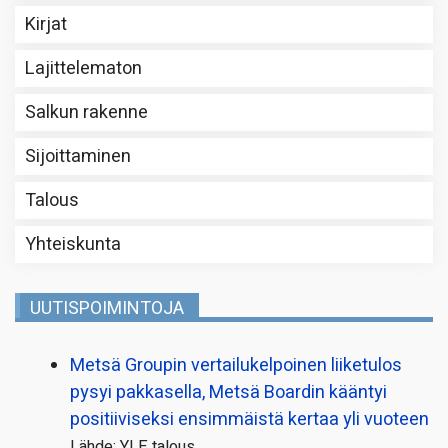
Kirjat
Lajittelematon
Salkun rakenne
Sijoittaminen
Talous
Yhteiskunta
UUTISPOIMINTOJA
Metsä Groupin vertailu­kelpoinen liiketulos
pysyi pakkasella, Metsä Boardin kääntyi
positiiviseksi ensimmäistä kertaa yli vuoteen
Lähde: YLE talous