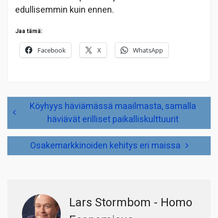
edullisemmin kuin ennen.
Jaa tämä:
Facebook
X
WhatsApp
Artikkelien
Köyhyys häviämässä maailmasta, samalla
selaus
häviävät erilliset paikalliskulttuurit
Osakemarkkinoiden kehitys eri maissa
Lars Stormbom - Homo