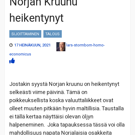
Norjan Kruunu
heikentynyt
SIJOITTAMINEN
TALOUS
17 HEINÄKUUN, 2021
lars-stormbom-homo-
economicus
Jostakin syystä Norjan kruunu on heikentynyt
selkeästi viime päivinä. Tämä on
poikkeuksellista koska valuuttaliikkeet ovat
olleet muuten pitkään hyvin maltillisia. Taustalla
ei tällä kertaa näyttäisi olevan öljyn
halpeneminen. Joka tapauksessa tässä voi olla
mahdollisuus napata Norjalaisia osakkeita