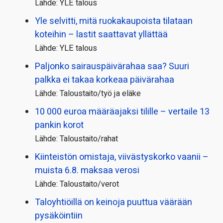
Lähde: YLE talous
Yle selvitti, mitä ruokakaupoista tilataan
koteihin – lastit saattavat yllättää
Lähde: YLE talous
Paljonko sairauspäivä­rahaa saa? Suuri
palkka ei takaa korkeaa päivärahaa
Lähde: Taloustaito/työ ja eläke
10 000 euroa määräajaksi tilille – vertaile 13
pankin korot
Lähde: Taloustaito/rahat
Kiinteistön omistaja, viivästyskorko vaanii –
muista 6.8. maksaa verosi
Lähde: Taloustaito/verot
Taloyhtiöillä on keinoja puuttua väärään
pysäköintiin