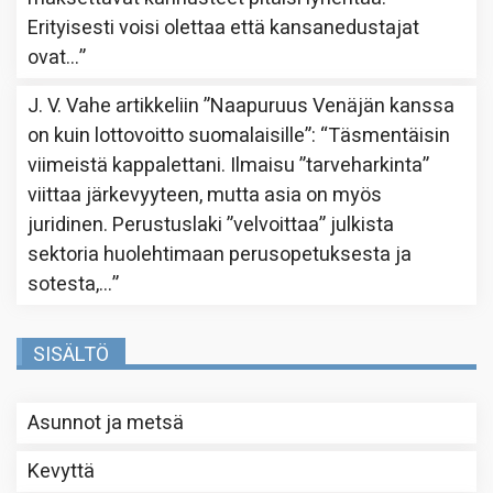
Erityisesti voisi olettaa että kansanedustajat
ovat…
”
J. V. Vahe
artikkeliin
”Naapuruus Venäjän kanssa
on kuin lottovoitto suomalaisille”
: “
Täsmentäisin
viimeistä kappalettani. Ilmaisu ”tarveharkinta”
viittaa järkevyyteen, mutta asia on myös
juridinen. Perustuslaki ”velvoittaa” julkista
sektoria huolehtimaan perusopetuksesta ja
sotesta,…
”
SISÄLTÖ
Asunnot ja metsä
Kevyttä