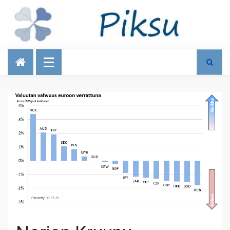
Talous