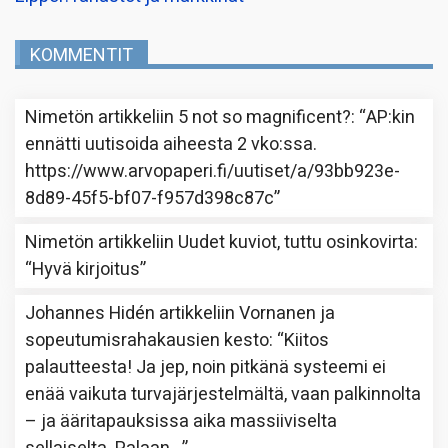
KOMMENTIT
Nimetön
artikkeliin
5 not so magnificent?
: “
AP:kin
ennätti uutisoida aiheesta 2 vko:ssa.
https://www.arvopaperi.fi/uutiset/a/93bb923e-
8d89-45f5-bf07-f957d398c87c
”
Nimetön
artikkeliin
Uudet kuviot, tuttu osinkovirta
:
“
Hyvä kirjoitus
”
Johannes Hidén
artikkeliin
Vornanen ja
sopeutumisrahakausien kesto
: “
Kiitos
palautteesta! Ja jep, noin pitkänä systeemi ei
enää vaikuta turvajärjestelmältä, vaan palkinnolta
– ja ääritapauksissa aika massiiviselta