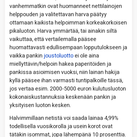
vanhemmatkin ovat huomanneet nettilainojen
helppouden ja valitettavan harva päätyy
ottamaan kaikista helpoimman korkeakorkoisen
pikaluoton. Harva ymmärtää, tai ainakin siltä
vaikuttaa, että vertailemalla pääsee
huomattavasti edullisempaan lopputulokseen ja
vaikka pankin
joustoluotto
ei ole aina
miellyttävin/helpoin hakea paperitöiden ja
pankissa asioimisen vuoksi, niin lainan hakija
kyllä pääsee ihan varmasti tuntipalkoille tässä,
jos vertaa esim. 2000-5000 euron kulutusluoton
kokonaiskustannuksia keskenään pankin ja
yksityisen luoton kesken.
Halvimmillaan netistä voi saada lainaa 4,99%
todellisella vuosikorolla ja usein korot ovat
tätäkin isommat, jopa lähempänä 10 prosenttia.