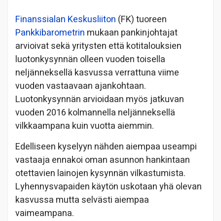
Finanssialan Keskusliiton
(FK) tuoreen
Pankkibarometrin
mukaan pankinjohtajat
arvioivat sekä yritysten että kotitalouksien
luotonkysynnän olleen vuoden toisella
neljänneksellä kasvussa verrattuna viime
vuoden vastaavaan ajankohtaan.
Luotonkysynnän arvioidaan myös jatkuvan
vuoden 2016 kolmannella neljänneksellä
vilkkaampana kuin vuotta aiemmin.
Edelliseen kyselyyn nähden aiempaa useampi
vastaaja ennakoi oman asunnon hankintaan
otettavien lainojen kysynnän vilkastumista.
Lyhennysvapaiden käytön uskotaan yhä olevan
kasvussa mutta selvästi aiempaa
vaimeampana.