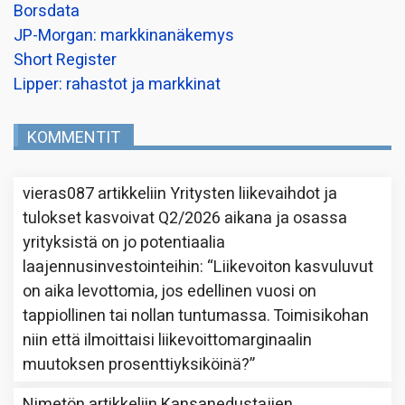
Borsdata
JP-Morgan: markkinanäkemys
Short Register
Lipper: rahastot ja markkinat
KOMMENTIT
vieras087
artikkeliin
Yritysten liikevaihdot ja
tulokset kasvoivat Q2/2026 aikana ja osassa
yrityksistä on jo potentiaalia
laajennusinvestointeihin
: “
Liikevoiton kasvuluvut
on aika levottomia, jos edellinen vuosi on
tappiollinen tai nollan tuntumassa. Toimisikohan
niin että ilmoittaisi liikevoittomarginaalin
muutoksen prosenttiyksiköinä?
”
Nimetön
artikkeliin
Kansanedustajien