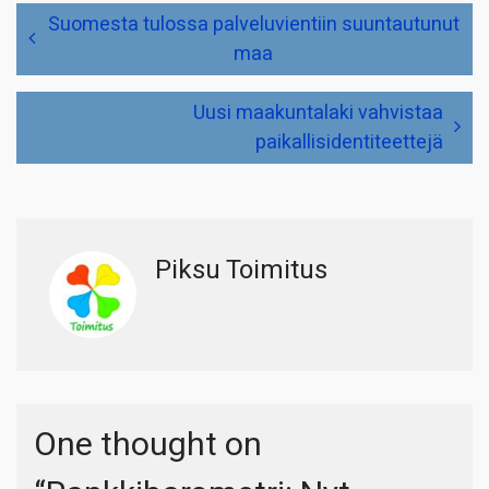
Artikkelien
Suomesta tulossa palveluvientiin suuntautunut
selaus
maa
Uusi maakuntalaki vahvistaa
paikallisidentiteettejä
Piksu Toimitus
One thought on