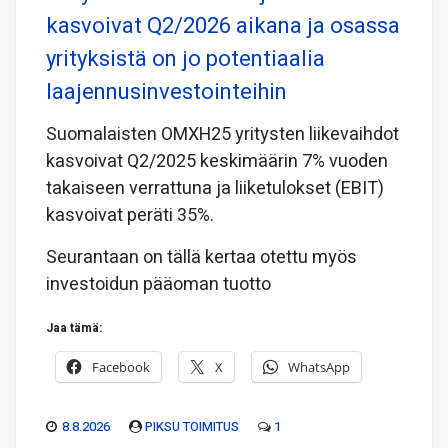
kasvoivat Q2/2026 aikana ja osassa
yrityksistä on jo potentiaalia
laajennusinvestointeihin
Suomalaisten OMXH25 yritysten liikevaihdot
kasvoivat Q2/2025 keskimäärin 7% vuoden
takaiseen verrattuna ja liiketulokset (EBIT)
kasvoivat peräti 35%.
Seurantaan on tällä kertaa otettu myös
investoidun pääoman tuotto
Jaa tämä:
Facebook
X
WhatsApp
8.8.2026
PIKSU TOIMITUS
1