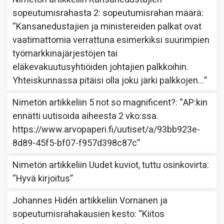
sopeutumisrahasta 2: sopeutumisrahan määrä
:
“
Kansanedustajien ja ministereiden palkat ovat
vaatimattomia verrattuna esimerkiksi suurimpien
työmarkkinajärjestöjen tai
eläkevakuutusyhtiöiden johtajien palkkoihin.
Yhteiskunnassa pitäisi olla joku järki palkkojen…
”
Nimetön
artikkeliin
5 not so magnificent?
: “
AP:kin
ennätti uutisoida aiheesta 2 vko:ssa.
https://www.arvopaperi.fi/uutiset/a/93bb923e-
8d89-45f5-bf07-f957d398c87c
”
Nimetön
artikkeliin
Uudet kuviot, tuttu osinkovirta
:
“
Hyvä kirjoitus
”
Johannes Hidén
artikkeliin
Vornanen ja
sopeutumisrahakausien kesto
: “
Kiitos