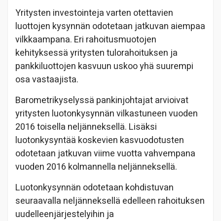
Yritysten investointeja varten otettavien
luottojen kysynnän odotetaan jatkuvan aiempaa
vilkkaampana. Eri rahoitusmuotojen
kehityksessä yritysten tulorahoituksen ja
pankkiluottojen kasvuun uskoo yhä suurempi
osa vastaajista.
Barometrikyselyssä pankinjohtajat arvioivat
yritysten luotonkysynnän vilkastuneen vuoden
2016 toisella neljänneksellä. Lisäksi
luotonkysyntää koskevien kasvuodotusten
odotetaan jatkuvan viime vuotta vahvempana
vuoden 2016 kolmannella neljänneksellä.
Luotonkysynnän odotetaan kohdistuvan
seuraavalla neljänneksellä edelleen rahoituksen
uudelleenjärjestelyihin ja