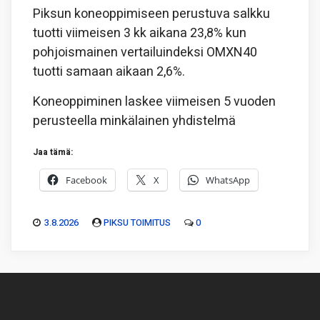
Piksun koneoppimiseen perustuva salkku
tuotti viimeisen 3 kk aikana 23,8% kun
pohjoismainen vertailuindeksi OMXN40
tuotti samaan aikaan 2,6%.
Koneoppiminen laskee viimeisen 5 vuoden
perusteella minkälainen yhdistelmä
Jaa tämä:
Facebook
X
WhatsApp
3.8.2026
PIKSU TOIMITUS
0