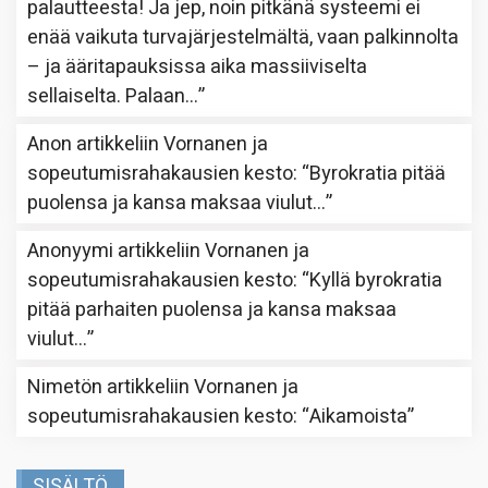
palautteesta! Ja jep, noin pitkänä systeemi ei
enää vaikuta turvajärjestelmältä, vaan palkinnolta
– ja ääritapauksissa aika massiiviselta
sellaiselta. Palaan…
”
Anon
artikkeliin
Vornanen ja
sopeutumisrahakausien kesto
: “
Byrokratia pitää
puolensa ja kansa maksaa viulut…
”
Anonyymi
artikkeliin
Vornanen ja
sopeutumisrahakausien kesto
: “
Kyllä byrokratia
pitää parhaiten puolensa ja kansa maksaa
viulut…
”
Nimetön
artikkeliin
Vornanen ja
sopeutumisrahakausien kesto
: “
Aikamoista
”
SISÄLTÖ