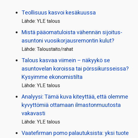
Teollisuus kasvoi kesäkuussa
Lähde: YLE talous
Mistä pääoma­tuloista vähennän sijoitus­
asuntoni vuosikorjaus­remontin kulut?
Lähde: Taloustaito/rahat
Talous kasvaa viimein – näkyykö se
asuntovelan koroissa tai pörssi­kursseissa?
Kysyimme ekonomistilta
Lähde: YLE talous
Analyysi: Tämä kuva kiteyttää, että olemme
kyvyttömiä ottamaan ilmaston­muutosta
vakavasti
Lähde: YLE talous
Vaatefirman pomo palautuksista: yksi tuote