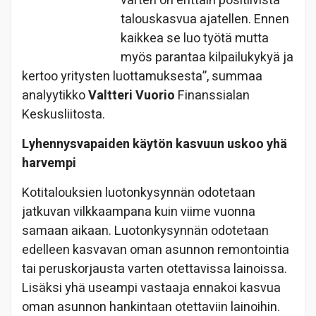
varten on erittäin positiivista
talouskasvua ajatellen. Ennen
kaikkea se luo työtä mutta
myös parantaa kilpailukykyä ja
kertoo yritysten luottamuksesta”, summaa
analyytikko
Valtteri Vuorio
Finanssialan
Keskusliitosta.
Lyhennysvapaiden käytön kasvuun uskoo yhä
harvempi
Kotitalouksien luotonkysynnän odotetaan
jatkuvan vilkkaampana kuin viime vuonna
samaan aikaan. Luotonkysynnän odotetaan
edelleen kasvavan oman asunnon remontointia
tai peruskorjausta varten otettavissa lainoissa.
Lisäksi yhä useampi vastaaja ennakoi kasvua
oman asunnon hankintaan otettaviin lainoihin.