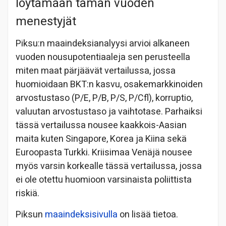
löytämään tämän vuoden
menestyjät
Piksu:n maaindeksianalyysi arvioi alkaneen
vuoden nousupotentiaaleja sen perusteella
miten maat pärjäävät vertailussa, jossa
huomioidaan BKT:n kasvu, osakemarkkinoiden
arvostustaso (P/E, P/B, P/S, P/Cfl), korruptio,
valuutan arvostustaso ja vaihtotase. Parhaiksi
tässä vertailussa nousee kaakkois-Aasian
maita kuten Singapore, Korea ja Kiina sekä
Euroopasta Turkki. Kriisimaa Venäjä nousee
myös varsin korkealle tässä vertailussa, jossa
ei ole otettu huomioon varsinaista poliittista
riskiä.
Piksun
maaindeksisivulla
on lisää tietoa.