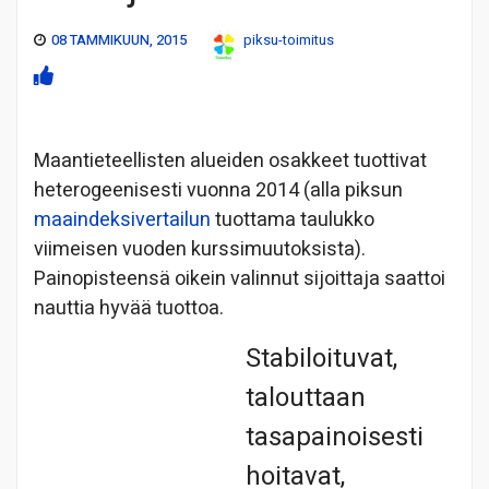
08 TAMMIKUUN, 2015
piksu-toimitus
Maantieteellisten alueiden osakkeet tuottivat
heterogeenisesti vuonna 2014 (alla piksun
maaindeksivertailun
tuottama taulukko
viimeisen vuoden kurssimuutoksista).
Painopisteensä oikein valinnut sijoittaja saattoi
nauttia hyvää tuottoa.
Stabiloituvat,
talouttaan
tasapainoisesti
hoitavat,