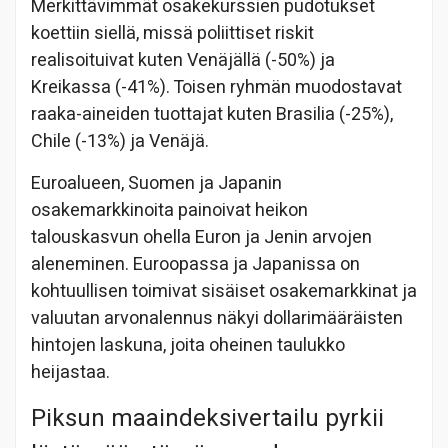
Merkittävimmät osakekurssien pudotukset
koettiin siellä, missä poliittiset riskit
realisoituivat kuten Venäjällä (-50%) ja
Kreikassa (-41%). Toisen ryhmän muodostavat
raaka-aineiden tuottajat kuten Brasilia (-25%),
Chile (-13%) ja Venäjä.
Euroalueen, Suomen ja Japanin
osakemarkkinoita painoivat heikon
talouskasvun ohella Euron ja Jenin arvojen
aleneminen. Euroopassa ja Japanissa on
kohtuullisen toimivat sisäiset osakemarkkinat ja
valuutan arvonalennus näkyi dollarimääräisten
hintojen laskuna, joita oheinen taulukko
heijastaa.
Piksun maaindeksivertailu pyrkii