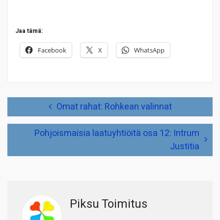
Jaa tämä:
Facebook
X
WhatsApp
Artikkelien
Omat rahat: Rohkean valinnat
selaus
Pohjoismaisia laatuyhtiöitä osa 12: Intrum
Justitia
Piksu Toimitus