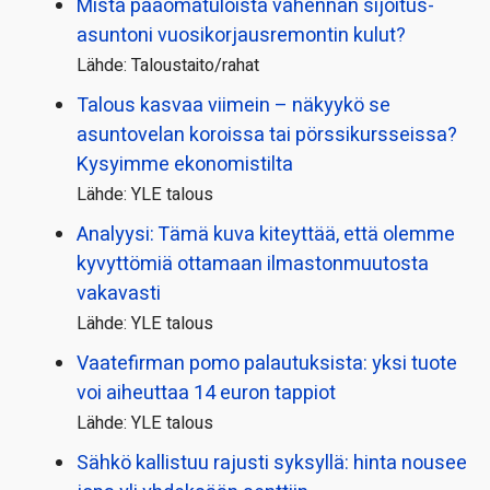
Mistä pääoma­tuloista vähennän sijoitus­
asuntoni vuosikorjaus­remontin kulut?
Lähde: Taloustaito/rahat
Talous kasvaa viimein – näkyykö se
asuntovelan koroissa tai pörssi­kursseissa?
Kysyimme ekonomistilta
Lähde: YLE talous
Analyysi: Tämä kuva kiteyttää, että olemme
kyvyttömiä ottamaan ilmaston­muutosta
vakavasti
Lähde: YLE talous
Vaatefirman pomo palautuksista: yksi tuote
voi aiheuttaa 14 euron tappiot
Lähde: YLE talous
Sähkö kallistuu rajusti syksyllä: hinta nousee