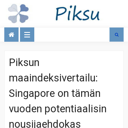
Talous
Piksun
maaindeksivertailu:
Singapore on tämän
vuoden potentiaalisin
nousijaehdokas