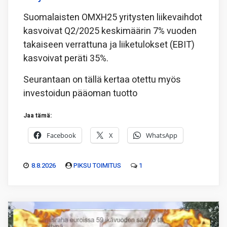
Suomalaisten OMXH25 yritysten liikevaihdot
kasvoivat Q2/2025 keskimäärin 7% vuoden
takaiseen verrattuna ja liiketulokset (EBIT)
kasvoivat peräti 35%.
Seurantaan on tällä kertaa otettu myös
investoidun pääoman tuotto
Jaa tämä:
Facebook
X
WhatsApp
8.8.2026
PIKSU TOIMITUS
1