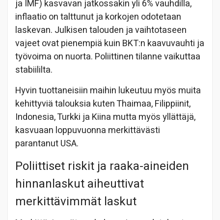
ja IMF) kasvavan jatkossakin yli 6% vauhdilla,
inflaatio on talttunut ja korkojen odotetaan
laskevan. Julkisen talouden ja vaihtotaseen
vajeet ovat pienempiä kuin BKT:n kaavuvauhti ja
työvoima on nuorta. Poliittinen tilanne vaikuttaa
stabiililta.
Hyvin tuottaneisiin maihin lukeutuu myös muita
kehittyviä talouksia kuten Thaimaa, Filippiinit,
Indonesia, Turkki ja Kiina mutta myös yllättäjä,
kasvuaan loppuvuonna merkittävästi
parantanut USA.
Poliittiset riskit ja raaka-aineiden
hinnanlaskut aiheuttivat
merkittävimmät laskut