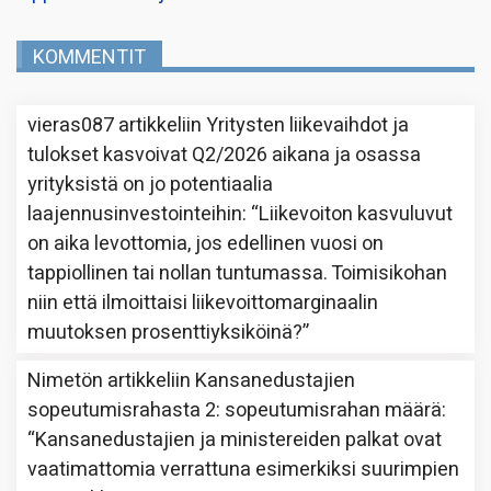
KOMMENTIT
vieras087
artikkeliin
Yritysten liikevaihdot ja
tulokset kasvoivat Q2/2026 aikana ja osassa
yrityksistä on jo potentiaalia
laajennusinvestointeihin
: “
Liikevoiton kasvuluvut
on aika levottomia, jos edellinen vuosi on
tappiollinen tai nollan tuntumassa. Toimisikohan
niin että ilmoittaisi liikevoittomarginaalin
muutoksen prosenttiyksiköinä?
”
Nimetön
artikkeliin
Kansanedustajien
sopeutumisrahasta 2: sopeutumisrahan määrä
:
“
Kansanedustajien ja ministereiden palkat ovat
vaatimattomia verrattuna esimerkiksi suurimpien