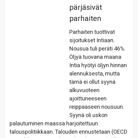
pärjäsivät
parhaiten
Parhaiten tuottivat
sijoitukset Intiaan.
Nousua tuli peräti 46%.
Öljyä tuovana maana
Intia hyötyi öljyn hinnan
alennuksesta, mutta
tämä ei ollut syynä
alkuvuoteen
ajoittuneeseen
reippaaseen nousuun.
Syynä oli uskon
palautuminen maassa harjoitettuun
talouspolitiikkaan. Talouden ennustetaan (OECD