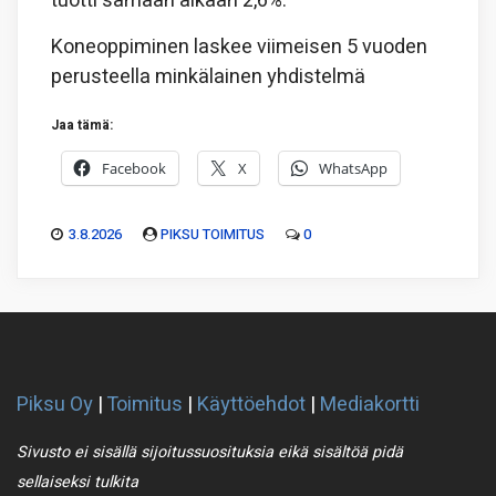
tuotti samaan aikaan 2,6%.
Koneoppiminen laskee viimeisen 5 vuoden
perusteella minkälainen yhdistelmä
Jaa tämä:
Facebook
X
WhatsApp
3.8.2026
PIKSU TOIMITUS
0
Piksu Oy
|
Toimitus
|
Käyttöehdot
|
Mediakortti
Sivusto ei sisällä sijoitussuosituksia eikä sisältöä pidä
sellaiseksi tulkita