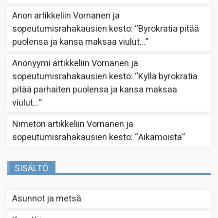
Anon
artikkeliin
Vornanen ja
sopeutumisrahakausien kesto
: “
Byrokratia pitää
puolensa ja kansa maksaa viulut…
”
Anonyymi
artikkeliin
Vornanen ja
sopeutumisrahakausien kesto
: “
Kyllä byrokratia
pitää parhaiten puolensa ja kansa maksaa
viulut…
”
Nimetön
artikkeliin
Vornanen ja
sopeutumisrahakausien kesto
: “
Aikamoista
”
SISÄLTÖ
Asunnot ja metsä