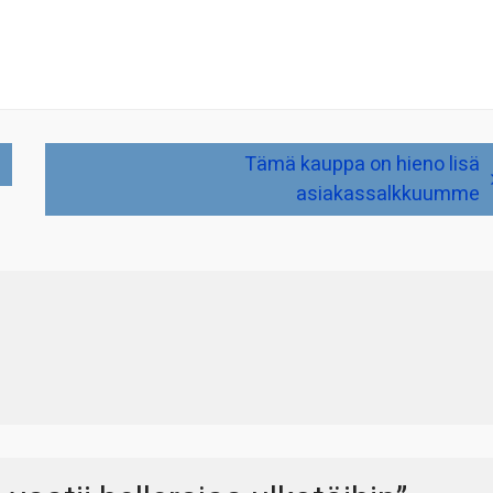
Tämä kauppa on hieno lisä
asiakassalkkuumme