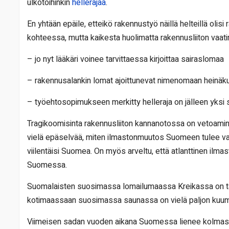
ulkotöihinkin
hellerajaa
.
En yhtään epäile, etteikö rakennustyö näillä helteillä olisi
kohteessa, mutta kaikesta huolimatta rakennusliiton vaat
– jo nyt lääkäri voinee tarvittaessa kirjoittaa sairaslomaa
– rakennusalankin lomat ajoittunevat nimenomaan heinäk
– työehtosopimukseen merkitty helleraja on jälleen yksi s
Tragikoomisinta rakennusliiton kannanotossa on vetoamin
vielä epäselvää, miten ilmastonmuutos Suomeen tulee vai
viilentäisi Suomea. On myös arveltu, että atlanttinen ilmas
Suomessa.
Suomalaisten suosimassa lomailumaassa Kreikassa on taval
kotimaassaan suosimassa saunassa on vielä paljon ku
Viimeisen sadan vuoden aikana Suomessa lienee kolmasti ol