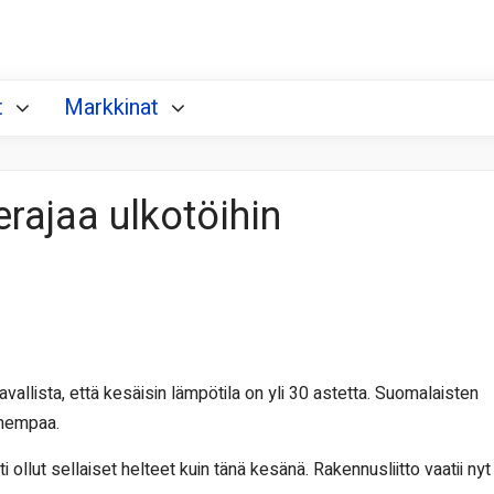
t
Markkinat
erajaa ulkotöihin
lista, että kesäisin lämpötila on yli 30 astetta. Suomalaisten
umempaa.
lut sellaiset helteet kuin tänä kesänä. Rakennusliitto vaatii nyt