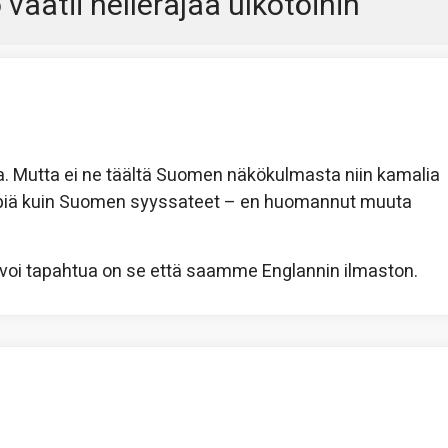
 vaatii hellerajaa ulkotöihin
”
sta. Mutta ei ne täältä Suomen näkökulmasta niin kamalia
mpiä kuin Suomen syyssateet – en huomannut muuta
 voi tapahtua on se että saamme Englannin ilmaston.