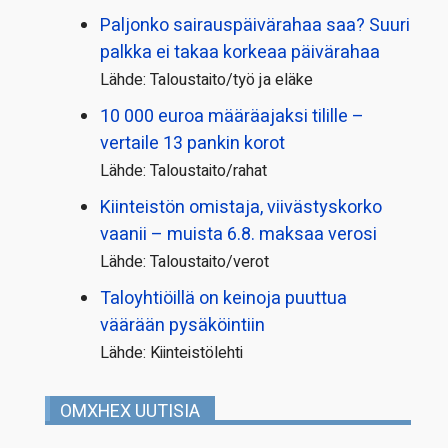
Paljonko sairauspäivä­rahaa saa? Suuri
palkka ei takaa korkeaa päivärahaa
Lähde: Taloustaito/työ ja eläke
10 000 euroa määräajaksi tilille –
vertaile 13 pankin korot
Lähde: Taloustaito/rahat
Kiinteistön omistaja, viivästyskorko
vaanii – muista 6.8. maksaa verosi
Lähde: Taloustaito/verot
Taloyhtiöillä on keinoja puuttua
väärään pysäköintiin
Lähde: Kiinteistölehti
OMXHEX UUTISIA