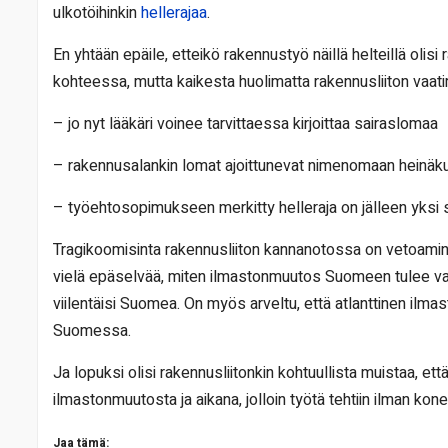
ulkotöihinkin
hellerajaa
.
En yhtään epäile, etteikö rakennustyö näillä helteillä olisi
kohteessa, mutta kaikesta huolimatta rakennusliiton vaat
– jo nyt lääkäri voinee tarvittaessa kirjoittaa sairaslomaa
– rakennusalankin lomat ajoittunevat nimenomaan heinäk
– työehtosopimukseen merkitty helleraja on jälleen yksi s
Tragikoomisinta rakennusliiton kannanotossa on vetoamin
vielä epäselvää, miten ilmastonmuutos Suomeen tulee vai
viilentäisi Suomea. On myös arveltu, että atlanttinen ilmas
Suomessa.
Ja lopuksi olisi rakennusliitonkin kohtuullista muistaa, 
ilmastonmuutosta ja aikana, jolloin työtä tehtiin ilman konei
Jaa tämä: