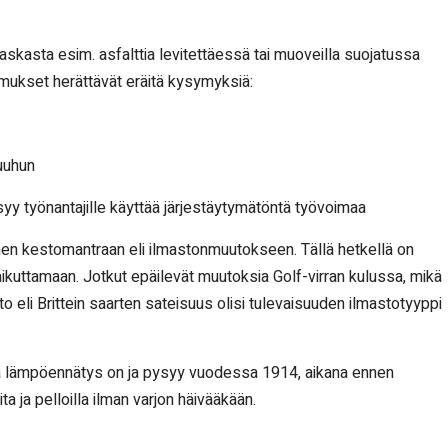
 raskasta esim. asfalttia levitettäessä tai muoveilla suojatussa
imukset herättävät eräitä kysymyksiä:
uuhun
yy työnantajille käyttää järjestäytymätöntä työvoimaa
en kestomantraan eli ilmastonmuutokseen. Tällä hetkellä on
kuttamaan. Jotkut epäilevät muutoksia Golf-virran kulussa, mikä
to eli Brittein saarten sateisuus olisi tulevaisuuden ilmastotyyppi
että lämpöennätys on ja pysyy vuodessa 1914, aikana ennen
ta ja pelloilla ilman varjon häivääkään.