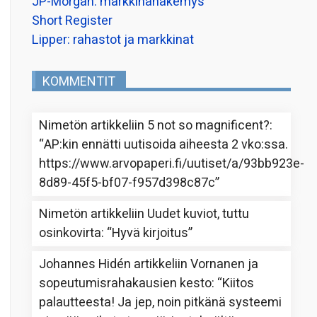
JP-Morgan: markkinanäkemys
Short Register
Lipper: rahastot ja markkinat
KOMMENTIT
Nimetön
artikkeliin
5 not so magnificent?
:
“
AP:kin ennätti uutisoida aiheesta 2 vko:ssa.
https://www.arvopaperi.fi/uutiset/a/93bb923e-
8d89-45f5-bf07-f957d398c87c
”
Nimetön
artikkeliin
Uudet kuviot, tuttu
osinkovirta
: “
Hyvä kirjoitus
”
Johannes Hidén
artikkeliin
Vornanen ja
sopeutumisrahakausien kesto
: “
Kiitos
palautteesta! Ja jep, noin pitkänä systeemi