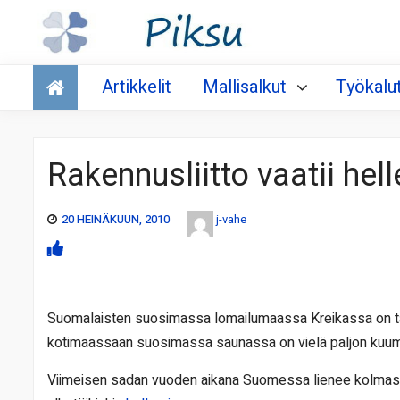
Talous
Artikkelit
Mallisalkut
Työkalu
Rakennusliitto vaatii hell
20 HEINÄKUUN, 2010
j-vahe
Suomalaisten suosimassa lomailumaassa Kreikassa on taval
kotimaassaan suosimassa saunassa on vielä paljon ku
Viimeisen sadan vuoden aikana Suomessa lienee kolmasti ol