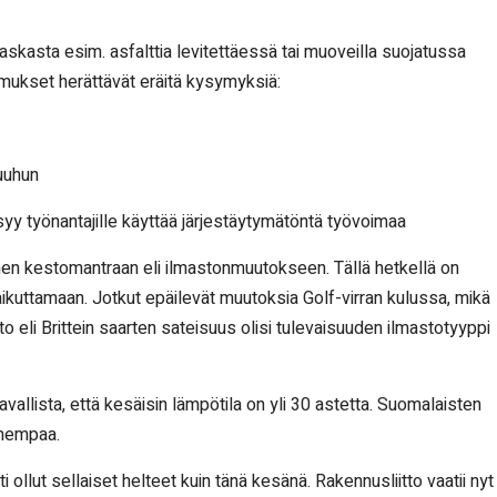
 raskasta esim. asfalttia levitettäessä tai muoveilla suojatussa
imukset herättävät eräitä kysymyksiä:
uuhun
yy työnantajille käyttää järjestäytymätöntä työvoimaa
en kestomantraan eli ilmastonmuutokseen. Tällä hetkellä on
kuttamaan. Jotkut epäilevät muutoksia Golf-virran kulussa, mikä
to eli Brittein saarten sateisuus olisi tulevaisuuden ilmastotyyppi
lista, että kesäisin lämpötila on yli 30 astetta. Suomalaisten
umempaa.
lut sellaiset helteet kuin tänä kesänä. Rakennusliitto vaatii nyt