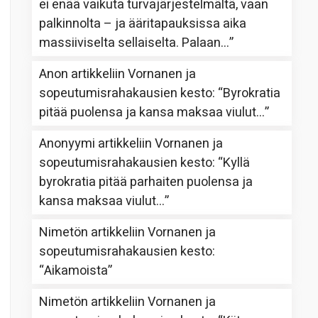
ei enää vaikuta turvajärjestelmältä, vaan
palkinnolta – ja ääritapauksissa aika
massiiviselta sellaiselta. Palaan…
”
Anon
artikkeliin
Vornanen ja
sopeutumisrahakausien kesto
: “
Byrokratia
pitää puolensa ja kansa maksaa viulut…
”
Anonyymi
artikkeliin
Vornanen ja
sopeutumisrahakausien kesto
: “
Kyllä
byrokratia pitää parhaiten puolensa ja
kansa maksaa viulut…
”
Nimetön
artikkeliin
Vornanen ja
sopeutumisrahakausien kesto
:
“
Aikamoista
”
Nimetön
artikkeliin
Vornanen ja