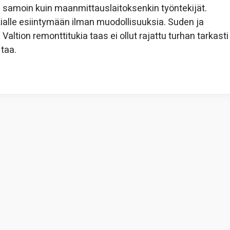
jaa samoin kuin maanmittauslaitoksenkin työntekijät.
ialle esiintymään ilman muodollisuuksia. Suden ja
altion remonttitukia taas ei ollut rajattu turhan tarkasti
 taa.