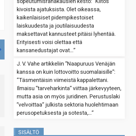
sopeutumisrahakausien kesto
: “
Kiitos
kivoista ajatuksista. Olet oikeassa,
kaikenlaisiset pidempikestoiset
laiskuudesta ja joutilaisuudesta
maksettavat kannusteet pitäisi lyhentää.
Erityisesti voisi olettaa että
kansanedustajat ovat…
”
J. V. Vahe
artikkeliin
”Naapuruus Venäjän
kanssa on kuin lottovoitto suomalaisille”
:
“
Täsmentäisin viimeistä kappalettani.
Ilmaisu ”tarveharkinta” viittaa järkevyyteen,
mutta asia on myös juridinen. Perustuslaki
”velvoittaa” julkista sektoria huolehtimaan
perusopetuksesta ja sotesta,…
”
SISÄLTÖ