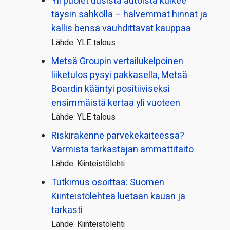
Yli puolet uusista autoista kulkee
täysin sähköllä – halvemmat hinnat ja
kallis bensa vauhdittavat kauppaa
Lähde: YLE talous
Metsä Groupin vertailu­kelpoinen
liiketulos pysyi pakkasella, Metsä
Boardin kääntyi positiiviseksi
ensimmäistä kertaa yli vuoteen
Lähde: YLE talous
Riskirakenne parvekekaiteessa?
Varmista tarkastajan ammattitaito
Lähde: Kiinteistölehti
Tutkimus osoittaa: Suomen
Kiinteistölehteä luetaan kauan ja
tarkasti
Lähde: Kiinteistölehti