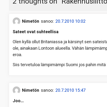
2 thoughts on “
Rakennusliitto
Nimetön
sanoo:
20.7.2010 10:02
Sateet ovat suhteellisa
Olen kyllä ollut Britaniassa ja kärsinyt sen satei
ole, ainakaan Lontoon alueella. Vähän lämpimä
eroa.
Siis tervetuloa lämpimämpi Suomi jos pahin mitä
Nimetön
sanoo:
20.7.2010 15:47
Joo…