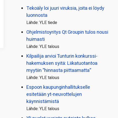
Tekoäly loi juuri viruksia, joita ei löydy
luonnosta
Lähde: YLE tiede
Ohjelmistoyritys Qt Groupin tulos nousi
huimasti
Lähde: YLE talous
Kilpailija arvioi Tunturin konkurssi­
hakemuksen syitä: Liikatuotantoa
myytiin ”hinnasta piittaamatta”
Lähde: YLE talous
Espoon kaupungin­hallitukselle
esitetään yt-neuvottelujen
käynnistämistä
Lähde: YLE talous