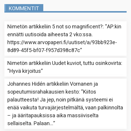
KOMMENTIT
Nimetön
artikkeliin
5 not so magnificent?
: “
AP:kin
ennätti uutisoida aiheesta 2 vko:ssa.
https://www.arvopaperi.fi/uutiset/a/93bb923e-
8d89-45f5-bf07-f957d398c87c
”
Nimetön
artikkeliin
Uudet kuviot, tuttu osinkovirta
:
“
Hyvä kirjoitus
”
Johannes Hidén
artikkeliin
Vornanen ja
sopeutumisrahakausien kesto
: “
Kiitos
palautteesta! Ja jep, noin pitkänä systeemi ei
enää vaikuta turvajärjestelmältä, vaan palkinnolta
– ja ääritapauksissa aika massiiviselta
sellaiselta. Palaan…
”