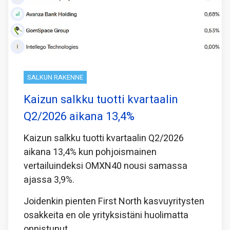
SALKUN RAKENNE
Kaizun salkku tuotti kvartaalin
Q2/2026 aikana 13,4%
Kaizun salkku tuotti kvartaalin Q2/2026
aikana 13,4% kun pohjoismainen
vertailuindeksi OMXN40 nousi samassa
ajassa 3,9%.
Joidenkin pienten First North kasvuyritysten
osakkeita en ole yrityksistäni huolimatta
onnistunut