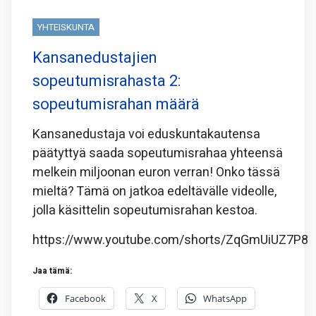
YHTEISKUNTA
Kansanedustajien
sopeutumisrahasta 2:
sopeutumisrahan määrä
Kansanedustaja voi eduskuntakautensa
päätyttyä saada sopeutumisrahaa yhteensä
melkein miljoonan euron verran! Onko tässä
mieltä? Tämä on jatkoa edeltävälle videolle,
jolla käsittelin sopeutumisrahan kestoa.
https://www.youtube.com/shorts/ZqGmUiUZ7P8
Jaa tämä:
Facebook
X
WhatsApp