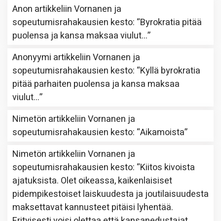
Anon
artikkeliin
Vornanen ja
sopeutumisrahakausien kesto
: “
Byrokratia pitää
puolensa ja kansa maksaa viulut…
”
Anonyymi
artikkeliin
Vornanen ja
sopeutumisrahakausien kesto
: “
Kyllä byrokratia
pitää parhaiten puolensa ja kansa maksaa
viulut…
”
Nimetön
artikkeliin
Vornanen ja
sopeutumisrahakausien kesto
: “
Aikamoista
”
Nimetön
artikkeliin
Vornanen ja
sopeutumisrahakausien kesto
: “
Kiitos kivoista
ajatuksista. Olet oikeassa, kaikenlaisiset
pidempikestoiset laiskuudesta ja joutilaisuudesta
maksettavat kannusteet pitäisi lyhentää.
Erityisesti voisi olettaa että kansanedustajat