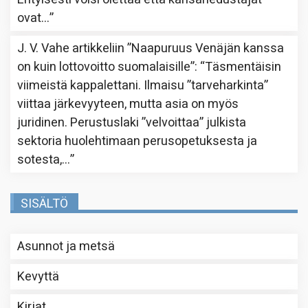
ovat…
”
J. V. Vahe
artikkeliin
”Naapuruus Venäjän kanssa
on kuin lottovoitto suomalaisille”
: “
Täsmentäisin
viimeistä kappalettani. Ilmaisu ”tarveharkinta”
viittaa järkevyyteen, mutta asia on myös
juridinen. Perustuslaki ”velvoittaa” julkista
sektoria huolehtimaan perusopetuksesta ja
sotesta,…
”
SISÄLTÖ
Asunnot ja metsä
Kevyttä
Kirjat