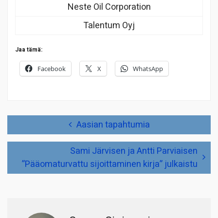
Neste Oil Corporation
Talentum Oyj
Jaa tämä:
Facebook
X
WhatsApp
Artikkelien
Aasian tapahtumia
selaus
Sami Järvisen ja Antti Parviaisen
”Pääomaturvattu sijoittaminen kirja” julkaistu