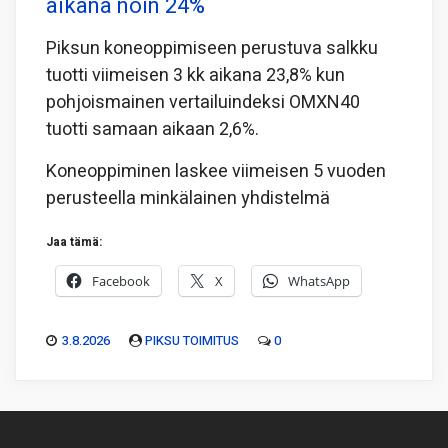
aikana noin 24%
Piksun koneoppimiseen perustuva salkku
tuotti viimeisen 3 kk aikana 23,8% kun
pohjoismainen vertailuindeksi OMXN40
tuotti samaan aikaan 2,6%.
Koneoppiminen laskee viimeisen 5 vuoden
perusteella minkälainen yhdistelmä
Jaa tämä:
Facebook
X
WhatsApp
3.8.2026
PIKSU TOIMITUS
0