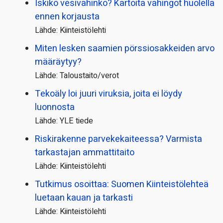
Iskikö vesivahinko? Kartoita vahingot huolella
ennen korjausta
Lähde: Kiinteistölehti
Miten lesken saamien pörssi­osakkeiden arvo
määräytyy?
Lähde: Taloustaito/verot
Tekoäly loi juuri viruksia, joita ei löydy
luonnosta
Lähde: YLE tiede
Riskirakenne parvekekaiteessa? Varmista
tarkastajan ammattitaito
Lähde: Kiinteistölehti
Tutkimus osoittaa: Suomen Kiinteistölehteä
luetaan kauan ja tarkasti
Lähde: Kiinteistölehti