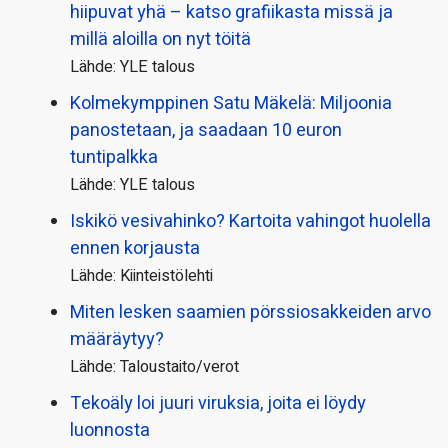
hiipuvat yhä – katso grafiikasta missä ja
millä aloilla on nyt töitä
Lähde: YLE talous
Kolmekymppinen Satu Mäkelä: Miljoonia
panostetaan, ja saadaan 10 euron
tuntipalkka
Lähde: YLE talous
Iskikö vesivahinko? Kartoita vahingot huolella
ennen korjausta
Lähde: Kiinteistölehti
Miten lesken saamien pörssi­osakkeiden arvo
määräytyy?
Lähde: Taloustaito/verot
Tekoäly loi juuri viruksia, joita ei löydy
luonnosta