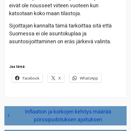
eivät ole nousseet viiteen vuoteen kun
katsotaan koko maan tilastoja.
Sijoittajan kannalta tämä tarkoittaa sitä että
Suomessa ei ole asuntokuplaa ja
asuntosijoittaminen on eräs järkevä valinta.
Jaa tämä:
Facebook
X
WhatsApp
Artikkelien
Inflaation ja korkojen kehitys määrää
selaus
pörssipudotuksen ajoituksen