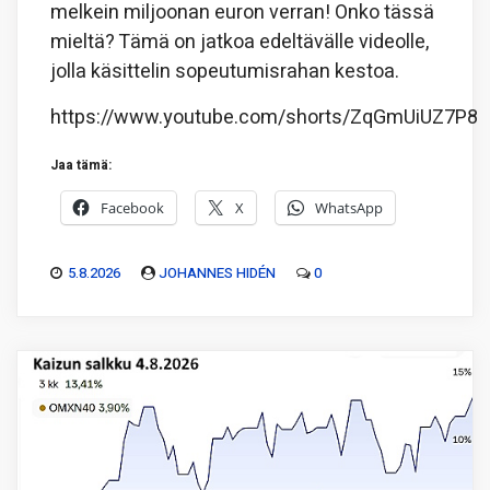
melkein miljoonan euron verran! Onko tässä
mieltä? Tämä on jatkoa edeltävälle videolle,
jolla käsittelin sopeutumisrahan kestoa.
https://www.youtube.com/shorts/ZqGmUiUZ7P8
Jaa tämä:
Facebook
X
WhatsApp
5.8.2026
JOHANNES HIDÉN
0