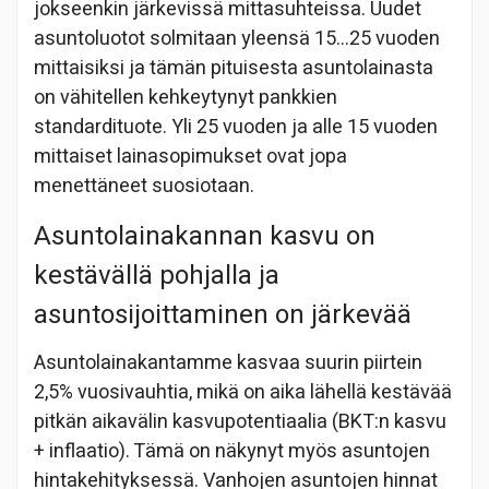
jokseenkin järkevissä mittasuhteissa. Uudet
asuntoluotot solmitaan yleensä 15…25 vuoden
mittaisiksi ja tämän pituisesta asuntolainasta
on vähitellen kehkeytynyt pankkien
standardituote. Yli 25 vuoden ja alle 15 vuoden
mittaiset lainasopimukset ovat jopa
menettäneet suosiotaan.
Asuntolainakannan kasvu on
kestävällä pohjalla ja
asuntosijoittaminen on järkevää
Asuntolainakantamme kasvaa suurin piirtein
2,5% vuosivauhtia, mikä on aika lähellä kestävää
pitkän aikavälin kasvupotentiaalia (BKT:n kasvu
+ inflaatio). Tämä on näkynyt myös asuntojen
hintakehityksessä. Vanhojen asuntojen hinnat