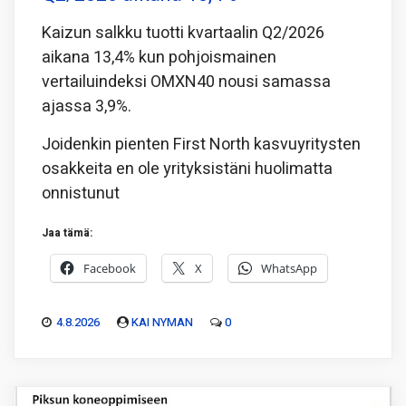
Kaizun salkku tuotti kvartaalin Q2/2026
aikana 13,4% kun pohjoismainen
vertailuindeksi OMXN40 nousi samassa
ajassa 3,9%.
Joidenkin pienten First North kasvuyritysten
osakkeita en ole yrityksistäni huolimatta
onnistunut
Jaa tämä:
Facebook
X
WhatsApp
4.8.2026
KAI NYMAN
0