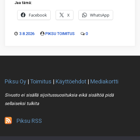
Jaa tämä:
Facebook
X
WhatsApp
3.8.2026
PIKSU TOIMITUS
0
Piksu Oy
|
Toimitus
|
Käyttöehdot
|
Mediakortti
Sivusto ei sisällä sijoitussuosituksia eikä sisältöä pidä
sellaiseksi tulkita
Piksu RSS