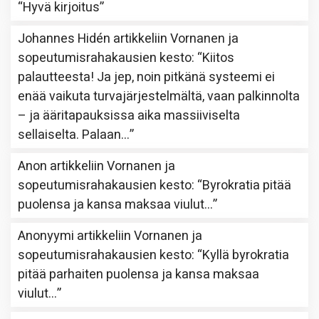
“
Hyvä kirjoitus
”
Johannes Hidén
artikkeliin
Vornanen ja
sopeutumisrahakausien kesto
: “
Kiitos
palautteesta! Ja jep, noin pitkänä systeemi ei
enää vaikuta turvajärjestelmältä, vaan palkinnolta
– ja ääritapauksissa aika massiiviselta
sellaiselta. Palaan…
”
Anon
artikkeliin
Vornanen ja
sopeutumisrahakausien kesto
: “
Byrokratia pitää
puolensa ja kansa maksaa viulut…
”
Anonyymi
artikkeliin
Vornanen ja
sopeutumisrahakausien kesto
: “
Kyllä byrokratia
pitää parhaiten puolensa ja kansa maksaa
viulut…
”