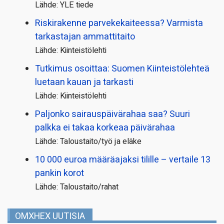
Lähde: YLE tiede
Riskirakenne parvekekaiteessa? Varmista
tarkastajan ammattitaito
Lähde: Kiinteistölehti
Tutkimus osoittaa: Suomen Kiinteistölehteä
luetaan kauan ja tarkasti
Lähde: Kiinteistölehti
Paljonko sairauspäivä­rahaa saa? Suuri
palkka ei takaa korkeaa päivärahaa
Lähde: Taloustaito/työ ja eläke
10 000 euroa määräajaksi tilille – vertaile 13
pankin korot
Lähde: Taloustaito/rahat
OMXHEX UUTISIA