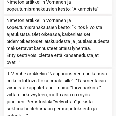
Nimetön
artikkeliin
Vornanen ja
sopeutumisrahakausien kesto
: “
Aikamoista
”
Nimetön
artikkeliin
Vornanen ja
sopeutumisrahakausien kesto
: “
Kiitos kivoista
ajatuksista. Olet oikeassa, kaikenlaisiset
pidempikestoiset laiskuudesta ja joutilaisuudesta
maksettavat kannusteet pitäisi lyhentää.
Erityisesti voisi olettaa että kansanedustajat
ovat…
”
J. V. Vahe
artikkeliin
”Naapuruus Venäjän kanssa
on kuin lottovoitto suomalaisille”
: “
Täsmentäisin
viimeistä kappalettani. Ilmaisu ”tarveharkinta”
viittaa järkevyyteen, mutta asia on myös
juridinen. Perustuslaki ”velvoittaa” julkista
sektoria huolehtimaan perusopetuksesta ja
sotesta,…
”