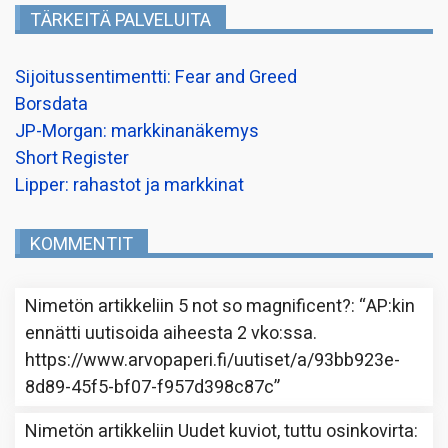
TÄRKEITÄ PALVELUITA
Sijoitussentimentti: Fear and Greed
Borsdata
JP-Morgan: markkinanäkemys
Short Register
Lipper: rahastot ja markkinat
KOMMENTIT
Nimetön
artikkeliin
5 not so magnificent?
: “
AP:kin
ennätti uutisoida aiheesta 2 vko:ssa.
https://www.arvopaperi.fi/uutiset/a/93bb923e-
8d89-45f5-bf07-f957d398c87c
”
Nimetön
artikkeliin
Uudet kuviot, tuttu osinkovirta
: