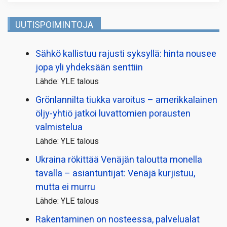
UUTISPOIMINTOJA
Sähkö kallistuu rajusti syksyllä: hinta nousee
jopa yli yhdeksään senttiin
Lähde: YLE talous
Grönlannilta tiukka varoitus – amerikkalainen
öljy-yhtiö jatkoi luvattomien porausten
valmistelua
Lähde: YLE talous
Ukraina rökittää Venäjän taloutta monella
tavalla – asiantuntijat: Venäjä kurjistuu,
mutta ei murru
Lähde: YLE talous
Rakentaminen on nosteessa, palvelualat