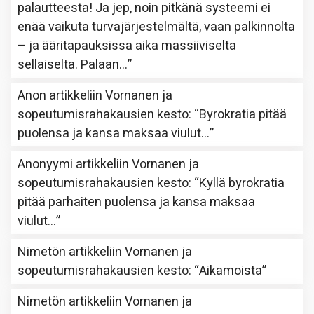
palautteesta! Ja jep, noin pitkänä systeemi ei
enää vaikuta turvajärjestelmältä, vaan palkinnolta
– ja ääritapauksissa aika massiiviselta
sellaiselta. Palaan…
”
Anon
artikkeliin
Vornanen ja
sopeutumisrahakausien kesto
: “
Byrokratia pitää
puolensa ja kansa maksaa viulut…
”
Anonyymi
artikkeliin
Vornanen ja
sopeutumisrahakausien kesto
: “
Kyllä byrokratia
pitää parhaiten puolensa ja kansa maksaa
viulut…
”
Nimetön
artikkeliin
Vornanen ja
sopeutumisrahakausien kesto
: “
Aikamoista
”
Nimetön
artikkeliin
Vornanen ja