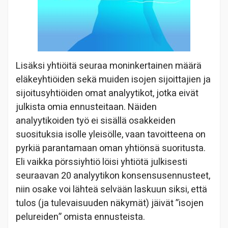
Lisäksi yhtiöitä seuraa moninkertainen määrä
eläkeyhtiöiden sekä muiden isojen sijoittajien ja
sijoitusyhtiöiden omat analyytikot, jotka eivät
julkista omia ennusteitaan. Näiden
analyytikoiden työ ei sisällä osakkeiden
suosituksia isolle yleisölle, vaan tavoitteena on
pyrkiä parantamaan oman yhtiönsä suoritusta.
Eli vaikka pörssiyhtiö löisi yhtiötä julkisesti
seuraavan 20 analyytikon konsensusennusteet,
niin osake voi lähteä selvään laskuun siksi, että
tulos (ja tulevaisuuden näkymät) jäivät ”isojen
pelureiden” omista ennusteista.