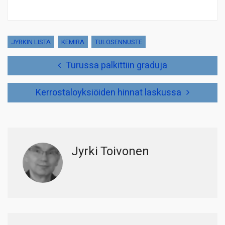
JYRKIN LISTA
KEMIRA
TULOSENNUSTE
Artikkelien
Turussa palkittiin graduja
selaus
Kerrostaloyksiöiden hinnat laskussa
Jyrki Toivonen