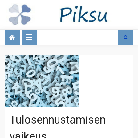
Talous
Tulosennustamisen
vaikeus