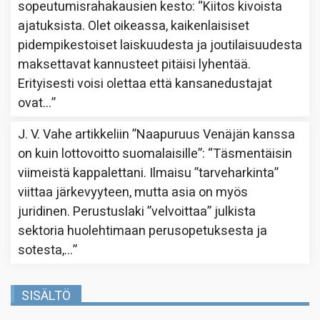
sopeutumisrahakausien kesto
: “
Kiitos kivoista
ajatuksista. Olet oikeassa, kaikenlaisiset
pidempikestoiset laiskuudesta ja joutilaisuudesta
maksettavat kannusteet pitäisi lyhentää.
Erityisesti voisi olettaa että kansanedustajat
ovat…
”
J. V. Vahe
artikkeliin
”Naapuruus Venäjän kanssa
on kuin lottovoitto suomalaisille”
: “
Täsmentäisin
viimeistä kappalettani. Ilmaisu ”tarveharkinta”
viittaa järkevyyteen, mutta asia on myös
juridinen. Perustuslaki ”velvoittaa” julkista
sektoria huolehtimaan perusopetuksesta ja
sotesta,…
”
SISÄLTÖ