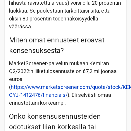
hihasta ravistettu arvaus) voisi olla 20 prosentin
luokkaa. Se puolestaan tarkoittaisi sitä, että
olisin 80 prosentin todennäköisyydellä
väärässä.
Miten omat ennusteet eroavat
konsensuksesta?
MarketScreener-palvelun mukaan Kemiran
Q2/2022:n liiketulosennuste on 67,2 miljoonaa
euroa
(
https://www.marketscreener.com/quote/stock/KE
OYJ-1412476/financials/
). Eli selvästi omaa
ennustettani korkeampi.
Onko konsensusennusteiden
odotukset liian korkealla tai