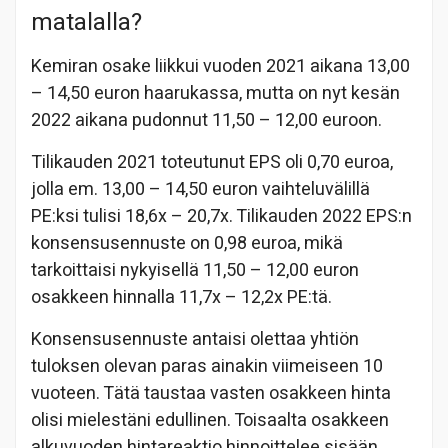
matalalla?
Kemiran osake liikkui vuoden 2021 aikana 13,00
– 14,50 euron haarukassa, mutta on nyt kesän
2022 aikana pudonnut 11,50 – 12,00 euroon.
Tilikauden 2021 toteutunut EPS oli 0,70 euroa,
jolla em. 13,00 – 14,50 euron vaihteluvälillä
PE:ksi tulisi 18,6x – 20,7x. Tilikauden 2022 EPS:n
konsensusennuste on 0,98 euroa, mikä
tarkoittaisi nykyisellä 11,50 – 12,00 euron
osakkeen hinnalla 11,7x – 12,2x PE:tä.
Konsensusennuste antaisi olettaa yhtiön
tuloksen olevan paras ainakin viimeiseen 10
vuoteen. Tätä taustaa vasten osakkeen hinta
olisi mielestäni edullinen. Toisaalta osakkeen
alkuvuoden hintareaktio hinnoittelee sisään