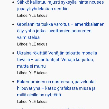
Sähkö kallistuu rajusti syksyllä: hinta nousee
jopa yli yhdeksään senttiin
Lähde: YLE talous
Grönlannilta tiukka varoitus – amerikkalainen
öljy-yhtiö jatkoi luvattomien porausten
valmistelua
Lähde: YLE talous
Ukraina rökittää Venäjän taloutta monella
tavalla – asiantuntijat: Venäjä kurjistuu,
mutta ei murru
Lähde: YLE talous
Rakentaminen on nosteessa, palvelualat
hiipuvat yhä – katso grafiikasta missä ja
millä aloilla on nyt töitä
Lähde: YLE talous