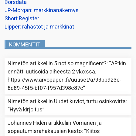
Borsdata
JP-Morgan: markkinanäkemys
Short Register
Lipper: rahastot ja markkinat
KOMMENTIT
Nimetön
artikkeliin
5 not so magnificent?
: “
AP:kin
ennätti uutisoida aiheesta 2 vko:ssa.
https://www.arvopaperi.fi/uutiset/a/93bb923e-
8d89-45f5-bf07-f957d398c87c
”
Nimetön
artikkeliin
Uudet kuviot, tuttu osinkovirta
:
“
Hyvä kirjoitus
”
Johannes Hidén
artikkeliin
Vornanen ja
sopeutumisrahakausien kesto
: “
Kiitos