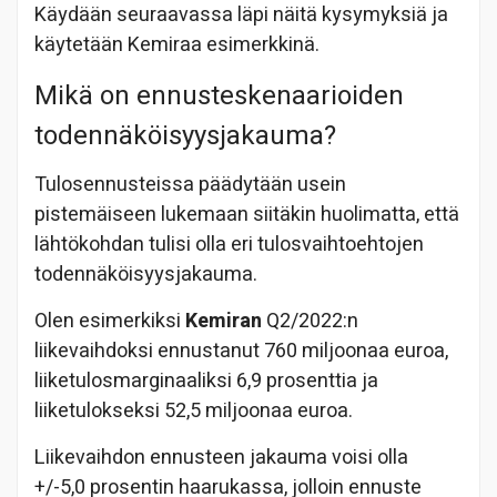
Käydään seuraavassa läpi näitä kysymyksiä ja
käytetään Kemiraa esimerkkinä.
Mikä on ennusteskenaarioiden
todennäköisyysjakauma?
Tulosennusteissa päädytään usein
pistemäiseen lukemaan siitäkin huolimatta, että
lähtökohdan tulisi olla eri tulosvaihtoehtojen
todennäköisyysjakauma.
Olen esimerkiksi
Kemiran
Q2/2022:n
liikevaihdoksi ennustanut 760 miljoonaa euroa,
liiketulosmarginaaliksi 6,9 prosenttia ja
liiketulokseksi 52,5 miljoonaa euroa.
Liikevaihdon ennusteen jakauma voisi olla
+/-5,0 prosentin haarukassa, jolloin ennuste