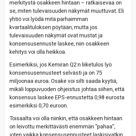
merkitystä osakkeen hintaan – ratkaisevaa on
se, miten tulevaisuuden näkymät muuttuvat. Eli
yhtiö voi lyödä mitä parhaimman
kvartaalituloksen pöytään, mutta jos
tulevaisuuden näkymät ovat mustat ja
konsensusennuste laskee, niin osakkeen
kehitys voi olla heikkoa.
Esimerkiksi, jos Kemiran Q2:n liiketulos lyö
konsensusennusteet selvästi ja on 75
miljoonaa euroa. Osake voi silti saada kyytiä,
mikäli loppuvuoden ohjeistus johtaa siihen, että
konsensus laskee EPS-ennustetta 0,98 eurosta
esimerkiksi 0,70 euroon.
Toisaalta voi olla niinkin, että osakkeen hintaan
on leivottu merkittävästi enemmän ”pahaa”,
joten vaikka konsensusennusteet laskisivatkin,