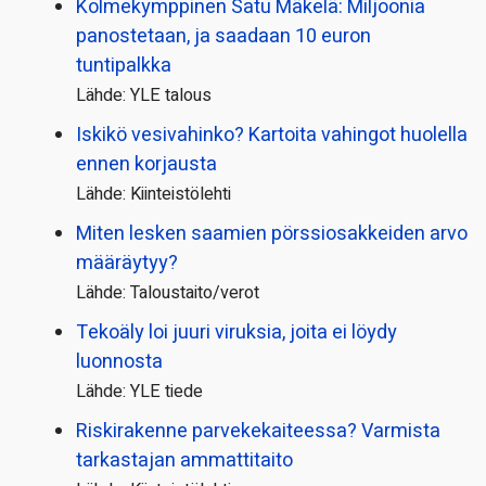
Kolmekymppinen Satu Mäkelä: Miljoonia
panostetaan, ja saadaan 10 euron
tuntipalkka
Lähde: YLE talous
Iskikö vesivahinko? Kartoita vahingot huolella
ennen korjausta
Lähde: Kiinteistölehti
Miten lesken saamien pörssi­osakkeiden arvo
määräytyy?
Lähde: Taloustaito/verot
Tekoäly loi juuri viruksia, joita ei löydy
luonnosta
Lähde: YLE tiede
Riskirakenne parvekekaiteessa? Varmista
tarkastajan ammattitaito