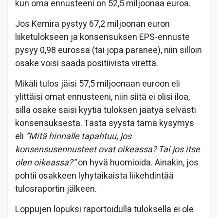
kun oma ennusteeni on 52,5 miljoonaa euroa.
Jos Kemira pystyy 67,2 miljoonan euron
liiketulokseen ja konsensuksen EPS-ennuste
pysyy 0,98 eurossa (tai jopa paranee), niin silloin
osake voisi saada positiivista virettä.
Mikäli tulos jäisi 57,5 miljoonaan euroon eli
ylittäisi omat ennusteeni, niin siitä ei olisi iloa,
sillä osake saisi kyytiä tuloksen jäätyä selvästi
konsensuksesta. Tästä syystä tämä kysymys
eli
”Mitä hinnalle tapahtuu, jos
konsensusennusteet ovat oikeassa? Tai jos itse
olen oikeassa?”
on hyvä huomioida. Ainakin, jos
pohtii osakkeen lyhytaikaista liikehdintää
tulosraportin jälkeen.
Loppujen lopuksi raportoidulla tuloksella ei ole