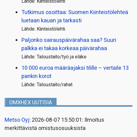
Lähde: Kiinteistölehti
Tutkimus osoittaa: Suomen Kiinteistölehteä
luetaan kauan ja tarkasti
Lähde: Kiinteistölehti
Paljonko sairauspäivä­rahaa saa? Suuri
palkka ei takaa korkeaa päivärahaa
Lähde: Taloustaito/työ ja eläke
10 000 euroa määräajaksi tilille – vertaile 13
pankin korot
Lähde: Taloustaito/rahat
OMXHEX UUTISIA
Metso Oyj
: 2026-08-07 15:50:01: Ilmoitus
merkittävistä omistusosuuksista