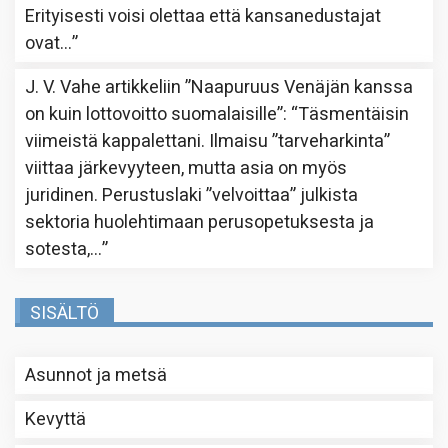
Erityisesti voisi olettaa että kansanedustajat
ovat…
”
J. V. Vahe
artikkeliin
”Naapuruus Venäjän kanssa
on kuin lottovoitto suomalaisille”
: “
Täsmentäisin
viimeistä kappalettani. Ilmaisu ”tarveharkinta”
viittaa järkevyyteen, mutta asia on myös
juridinen. Perustuslaki ”velvoittaa” julkista
sektoria huolehtimaan perusopetuksesta ja
sotesta,…
”
SISÄLTÖ
Asunnot ja metsä
Kevyttä