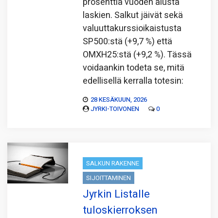
prosenttia vuoden alusta
laskien. Salkut jäivät sekä
valuuttakurssioikaistusta
SP500:stä (+9,7 %) että
OMXH25:stä (+9,2 %). Tässä
voidaankin todeta se, mitä
edellisellä kerralla totesin:
28 KESÄKUUN, 2026
JYRKI-TOIVONEN
0
SALKUN RAKENNE
SIJOITTAMINEN
Jyrkin Listalle
tuloskierroksen