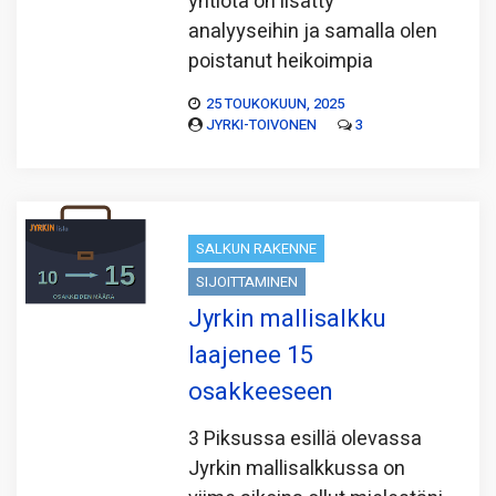
yhtiötä on lisätty
analyyseihin ja samalla olen
poistanut heikoimpia
25 TOUKOKUUN, 2025
JYRKI-TOIVONEN
3
SALKUN RAKENNE
SIJOITTAMINEN
Jyrkin mallisalkku
laajenee 15
osakkeeseen
3 Piksussa esillä olevassa
Jyrkin mallisalkkussa on