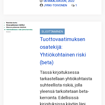
06 MAALISKUUN, 2022
JYRKI-TOIVONEN
1
SIJOITTAMINEN
Tuottovaatimuksen
osatekijä:
Yhtiökohtainen riski
(beta)
Tässä kirjoituksessa
tarkastellaan yhtiökohtaista
suhteellista riskiä, jolla
yleensä tarkoitetaan beta-
kerrointa. Edellisissä
kirjoituksissa käytiin läpi