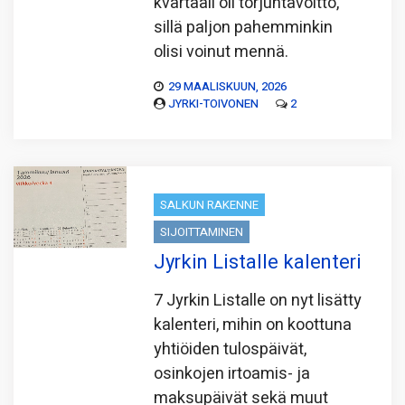
kvartaali oli torjuntavoitto,
sillä paljon pahemminkin
olisi voinut mennä.
29 MAALISKUUN, 2026
JYRKI-TOIVONEN
2
SALKUN RAKENNE
SIJOITTAMINEN
Jyrkin Listalle kalenteri
7 Jyrkin Listalle on nyt lisätty
kalenteri, mihin on koottuna
yhtiöiden tulos­päivät,
osinkojen irtoamis- ja
maksupäivät sekä muut