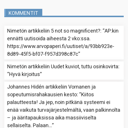
KOMMENTIT
Nimetön
artikkeliin
5 not so magnificent?
: “
AP:kin
ennätti uutisoida aiheesta 2 vko:ssa.
https://www.arvopaperi.fi/uutiset/a/93bb923e-
8d89-45f5-bf07-f957d398c87c
”
Nimetön
artikkeliin
Uudet kuviot, tuttu osinkovirta
:
“
Hyvä kirjoitus
”
Johannes Hidén
artikkeliin
Vornanen ja
sopeutumisrahakausien kesto
: “
Kiitos
palautteesta! Ja jep, noin pitkänä systeemi ei
enää vaikuta turvajärjestelmältä, vaan palkinnolta
– ja ääritapauksissa aika massiiviselta
sellaiselta. Palaan…
”