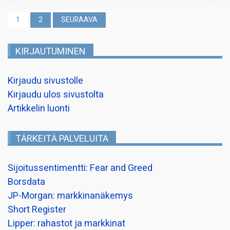
Artikkelien
1
2
SEURAAVA
sivutus
KIRJAUTUMINEN
Kirjaudu sivustolle
Kirjaudu ulos sivustolta
Artikkelin luonti
TÄRKEITÄ PALVELUITA
Sijoitussentimentti: Fear and Greed
Borsdata
JP-Morgan: markkinanäkemys
Short Register
Lipper: rahastot ja markkinat