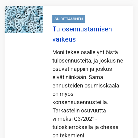
SIJOITTAMINEN
Tulosennustamisen
vaikeus
Moni tekee osalle yhtiöistä
tulosennusteita, ja joskus ne
osuvat nappiin ja joskus
eivät niinkään. Sama
ennusteiden osumisskaala
on myös
konsensusennusteilla.
Tarkastelin osuvuutta
viimeksi Q3/2021-
tuloskierroksella ja ohessa
on tekemieni