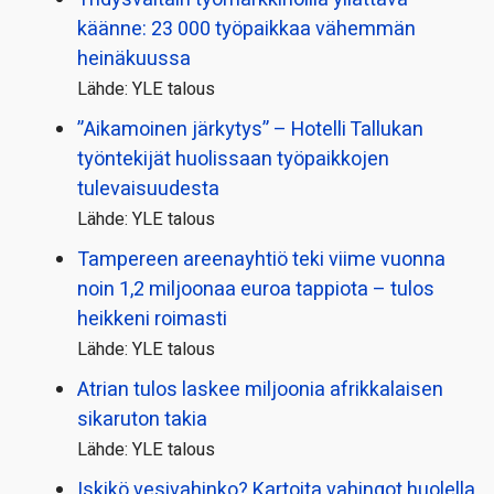
käänne: 23 000 työpaikkaa vähemmän
heinäkuussa
Lähde: YLE talous
”Aikamoinen järkytys” – Hotelli Tallukan
työntekijät huolissaan työpaikkojen
tulevaisuudesta
Lähde: YLE talous
Tampereen areenayhtiö teki viime vuonna
noin 1,2 miljoonaa euroa tappiota – tulos
heikkeni roimasti
Lähde: YLE talous
Atrian tulos laskee miljoonia afrikkalaisen
sikaruton takia
Lähde: YLE talous
Iskikö vesivahinko? Kartoita vahingot huolella