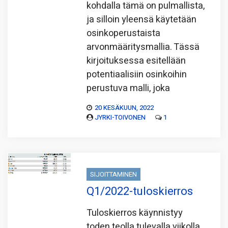
kohdalla tämä on pulmallista,
ja silloin yleensä käytetään
osinkoperustaista
arvonmääritysmallia. Tässä
kirjoituksessa esitellään
potentiaalisiin osinkoihin
perustuva malli, joka
20 KESÄKUUN, 2022
JYRKI-TOIVONEN
1
SIJOITTAMINEN
Q1/2022-tuloskierros
Tuloskierros käynnistyy
toden teolla tulevalla viikolla