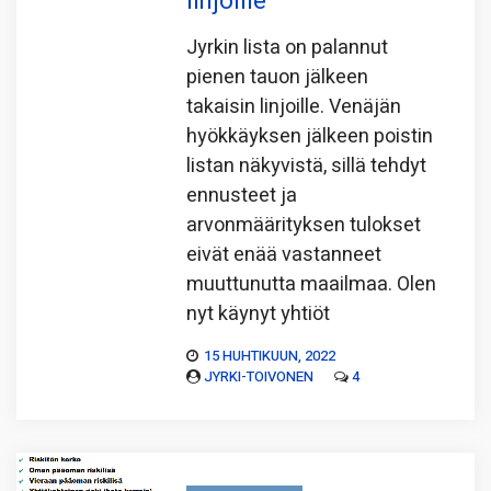
linjoille
Jyrkin lista on palannut
pienen tauon jälkeen
takaisin linjoille. Venäjän
hyökkäyksen jälkeen poistin
listan näkyvistä, sillä tehdyt
ennusteet ja
arvonmäärityksen tulokset
eivät enää vastanneet
muuttunutta maailmaa. Olen
nyt käynyt yhtiöt
15 HUHTIKUUN, 2022
JYRKI-TOIVONEN
4