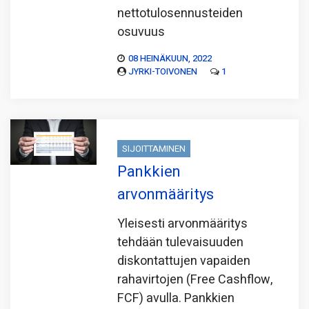
nettotulosennusteiden
osuvuus
08 HEINÄKUUN, 2022
JYRKI-TOIVONEN
1
SIJOITTAMINEN
Pankkien
arvonmääritys
Yleisesti arvonmääritys
tehdään tulevaisuuden
diskontattujen vapaiden
rahavirtojen (Free Cashflow,
FCF) avulla. Pankkien