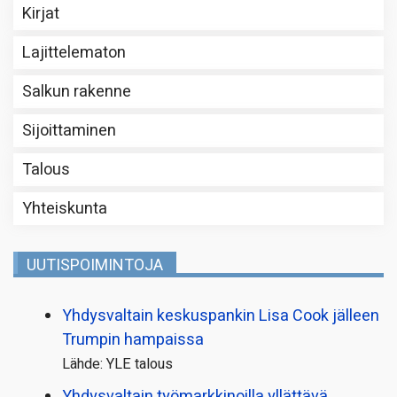
Kirjat
Lajittelematon
Salkun rakenne
Sijoittaminen
Talous
Yhteiskunta
UUTISPOIMINTOJA
Yhdysvaltain keskuspankin Lisa Cook jälleen
Trumpin hampaissa
Lähde: YLE talous
Yhdysvaltain työmarkkinoilla yllättävä