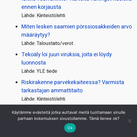
ennen korjausta
Lähde: Kiinteistölehti
Miten lesken saamien pörssi­osakkeiden arvo
määräytyy?
Lähde: Taloustaito/verot
Tekoäly loi juuri viruksia, joita ei löydy
luonnosta
Lähde: YLE tiede
Riskirakenne parvekekaiteessa? Varmista
tarkastajan ammattitaito
Lähde: Kiinteistölehti
Tutkimus osoittaa: Suomen Kiinteistölehteä
Käytämme evästeitä jotka auttavat meitä tuottamaan sinulle
luetaan kauan ja tarkasti
parhaan kokemuksen sivustollamme. Tämä lienee ok?
Lähde: Kiinteistölehti
Ok