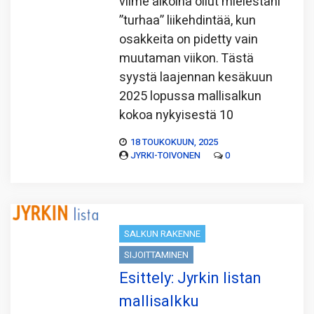
viime aikoina ollut mielestäni
”turhaa” liikehdintää, kun
osakkeita on pidetty vain
muutaman viikon. Tästä
syystä laajennan kesäkuun
2025 lopussa mallisalkun
kokoa nykyisestä 10
18 TOUKOKUUN, 2025
JYRKI-TOIVONEN
0
SALKUN RAKENNE
SIJOITTAMINEN
Esittely: Jyrkin listan
mallisalkku