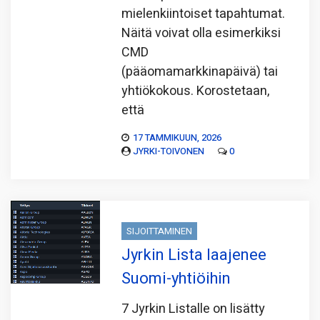
mielen­kiintoiset tapahtumat.
Näitä voivat olla esimerkiksi
CMD
(pääomamarkkinapäivä) tai
yhtiökokous. Korostetaan,
että
17 TAMMIKUUN, 2026
JYRKI-TOIVONEN
0
SIJOITTAMINEN
Jyrkin Lista laajenee
Suomi-yhtiöihin
7 Jyrkin Listalle on lisätty