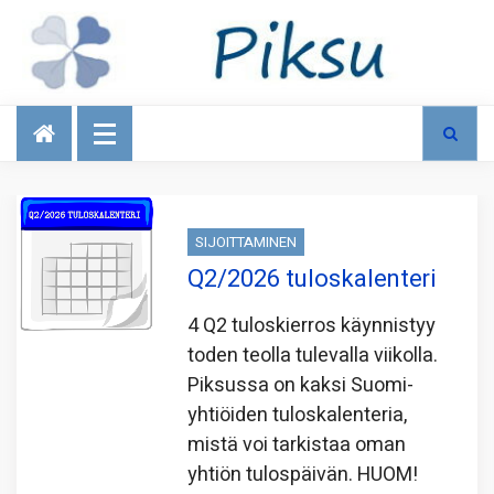
Talous
SIJOITTAMINEN
Q2/2026 tuloskalenteri
4 Q2 tuloskierros käynnistyy
toden teolla tulevalla viikolla.
Piksussa on kaksi Suomi-
yhtiöiden tuloskalenteria,
mistä voi tarkistaa oman
yhtiön tulospäivän. HUOM!