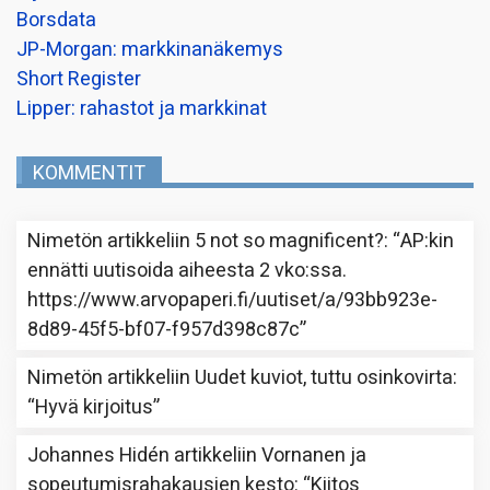
Borsdata
JP-Morgan: markkinanäkemys
Short Register
Lipper: rahastot ja markkinat
KOMMENTIT
Nimetön
artikkeliin
5 not so magnificent?
: “
AP:kin
ennätti uutisoida aiheesta 2 vko:ssa.
https://www.arvopaperi.fi/uutiset/a/93bb923e-
8d89-45f5-bf07-f957d398c87c
”
Nimetön
artikkeliin
Uudet kuviot, tuttu osinkovirta
:
“
Hyvä kirjoitus
”
Johannes Hidén
artikkeliin
Vornanen ja
sopeutumisrahakausien kesto
: “
Kiitos