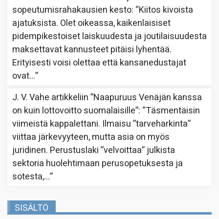
sopeutumisrahakausien kesto
: “
Kiitos kivoista
ajatuksista. Olet oikeassa, kaikenlaisiset
pidempikestoiset laiskuudesta ja joutilaisuudesta
maksettavat kannusteet pitäisi lyhentää.
Erityisesti voisi olettaa että kansanedustajat
ovat…
”
J. V. Vahe
artikkeliin
”Naapuruus Venäjän kanssa
on kuin lottovoitto suomalaisille”
: “
Täsmentäisin
viimeistä kappalettani. Ilmaisu ”tarveharkinta”
viittaa järkevyyteen, mutta asia on myös
juridinen. Perustuslaki ”velvoittaa” julkista
sektoria huolehtimaan perusopetuksesta ja
sotesta,…
”
SISÄLTÖ