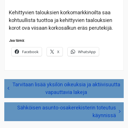
Kehittyvien talouksien korkomarkkinoilta saa
kohtuullista tuottoa ja kehittyvien taalouksien
korot ova viisaan korkosalkun eräs perutekijä.
Jaa tämä:
Facebook
X
WhatsApp
Artikkelien
Tarvitaan lisää yksilön oikeuksia ja aktiivisuutta
selaus
vapauttavia lakeja
Sähköisen asunto-osakerekisterin toteutus
käynnissä