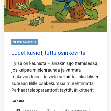
SIJOITTAMINEN
Uudet kuviot, tuttu osinkovirta
Tylsä on kaunista – ainakin sijoittamisessa,
jos kaipaa mielenrauhaa ja varmaa
mukavaa tuloa. Ja vielä sellaista, joka kilisee
suoraan tilille osakekurssia murehtimatta.
Parhaat teleoperaattorit täyttävät kriteerit,
Jaa tämä:
Facebook
X
WhatsApp