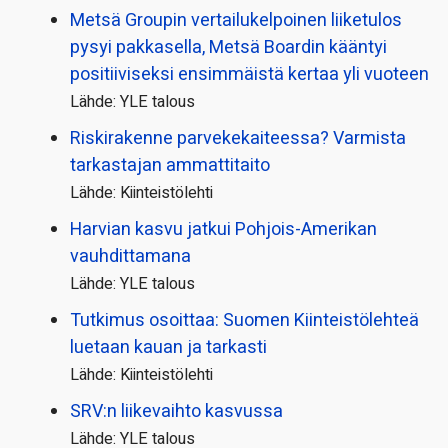
Metsä Groupin vertailu­kelpoinen liiketulos
pysyi pakkasella, Metsä Boardin kääntyi
positiiviseksi ensimmäistä kertaa yli vuoteen
Lähde: YLE talous
Riskirakenne parvekekaiteessa? Varmista
tarkastajan ammattitaito
Lähde: Kiinteistölehti
Harvian kasvu jatkui Pohjois-Amerikan
vauhdittamana
Lähde: YLE talous
Tutkimus osoittaa: Suomen Kiinteistölehteä
luetaan kauan ja tarkasti
Lähde: Kiinteistölehti
SRV:n liikevaihto kasvussa
Lähde: YLE talous