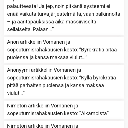
palautteesta! Ja jep, noin pitkänä systeemi ei
enää vaikuta turvajärjestelmältä, vaan palkinnolta
– ja ääritapauksissa aika massiiviselta
sellaiselta. Palaan…
”
Anon
artikkeliin
Vornanen ja
sopeutumisrahakausien kesto
: “
Byrokratia pitää
puolensa ja kansa maksaa viulut…
”
Anonyymi
artikkeliin
Vornanen ja
sopeutumisrahakausien kesto
: “
Kyllä byrokratia
pitää parhaiten puolensa ja kansa maksaa
viulut…
”
Nimetön
artikkeliin
Vornanen ja
sopeutumisrahakausien kesto
: “
Aikamoista
”
Nimetön
artikkeliin
Vornanen ja