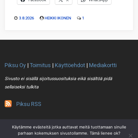
3.8.2026
HEIKKI IKONEN
1
Piksu Oy
|
Toimitus
|
Käyttöehdot
|
Mediakortti
Sivusto ei sisällä sijoitussuosituksia eikä sisältöä pidä
sellaiseksi tulkita
Piksu RSS
Käytämme evästeitä jotka auttavat meitä tuottamaan sinulle
parhaan kokemuksen sivustollamme. Tämä lienee ok?