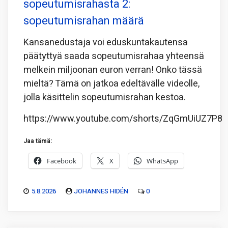
sopeutumisrahasta 2:
sopeutumisrahan määrä
Kansanedustaja voi eduskuntakautensa
päätyttyä saada sopeutumisrahaa yhteensä
melkein miljoonan euron verran! Onko tässä
mieltä? Tämä on jatkoa edeltävälle videolle,
jolla käsittelin sopeutumisrahan kestoa.
https://www.youtube.com/shorts/ZqGmUiUZ7P8
Jaa tämä:
Facebook
X
WhatsApp
5.8.2026
JOHANNES HIDÉN
0