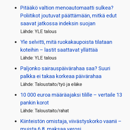
Pitääkö valtion menoautomaatti sulkea?
Poliitikot joutuvat päättämään, mitkä edut
saavat jatkossa indeksin suojan
Lähde: YLE talous
Yle selvitti, mitä ruokakaupoista tilataan
koteihin – lastit saattavat yllättää
Lähde: YLE talous
Paljonko sairauspäivä­rahaa saa? Suuri
palkka ei takaa korkeaa päivärahaa
Lähde: Taloustaito/työ ja eläke
10 000 euroa määräajaksi tilille – vertaile 13
pankin korot
Lähde: Taloustaito/rahat
Kiinteistön omistaja, viivästyskorko vaanii –
muista 6.8. maksaa verosi