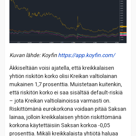
Kuvan lähde: Koyfin
https://app.koyfin.com/
Äkkiseltään voisi ajatella, että kreikkalaisen
yhtiön riskitön korko olisi Kreikan valtiolainan
mukainen 1,7 prosenttia. Muistetaan kuitenkin,
että riskitön korko ei saa sisältää default-riskiä
– jota Kreikan valtiolainoissa varmasti on.
Riskittömänä eurokorkona voidaan pitää Saksan
lainaa, jolloin kreikkalaisen yhtiön riskittömänä
korkona käytettäisiin Saksan korkoa -0,05
prosenttia. Mikäli kreikkalaista yhtiötä haluaa