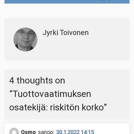
Jyrki Toivonen
4 thoughts on
“
Tuottovaatimuksen
osatekijä: riskitön korko
”
Osmo
sanoo:
30.1.2022 14:15