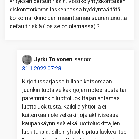
yrityksen default riskin. Voisiko yrityskohtaisen
diskonttorkoron laskennassa hyödyntää tätä
korkomarkkinoiden määrittämää suurentunutta
default riskiä (jos se on olemassa) ?
Jyrki Toivonen
sanoo:
31.1.2022 07:28
Kirjoitussarjassa tullaan katsomaan
juurikin tuota velkakirjojen noteerausta tai
paremminkin luottoluokittajan antamaa
luottoluokitusta. Kaikilla yhtiöillä ei
kuitenkaan ole velkakirjoja aktiivisessa
kaupankäynnissä eikä luottoluokittajien
luokituksia. Silloin yhtiölle pitää laskea itse