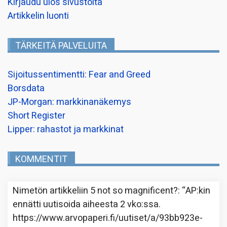
Kirjaudu ulos sivustolta
Artikkelin luonti
TÄRKEITÄ PALVELUITA
Sijoitussentimentti: Fear and Greed
Borsdata
JP-Morgan: markkinanäkemys
Short Register
Lipper: rahastot ja markkinat
KOMMENTIT
Nimetön
artikkeliin
5 not so magnificent?
: “
AP:kin
ennätti uutisoida aiheesta 2 vko:ssa.
https://www.arvopaperi.fi/uutiset/a/93bb923e-