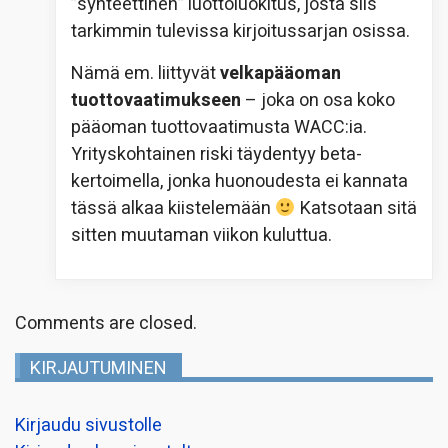
”synteettinen” luottoluokitus, josta siis
tarkimmin tulevissa kirjoitussarjan osissa.
Nämä em. liittyvät
velkapääoman
tuottovaatimukseen
– joka on osa koko
pääoman tuottovaatimusta WACC:ia.
Yrityskohtainen riski täydentyy beta-
kertoimella, jonka huonoudesta ei kannata
tässä alkaa kiistelemään
Katsotaan sitä
sitten muutaman viikon kuluttua.
Comments are closed.
KIRJAUTUMINEN
Kirjaudu sivustolle