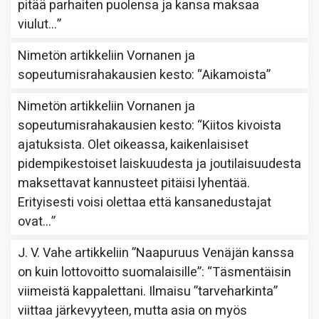
pitää parhaiten puolensa ja kansa maksaa
viulut…
”
Nimetön
artikkeliin
Vornanen ja
sopeutumisrahakausien kesto
: “
Aikamoista
”
Nimetön
artikkeliin
Vornanen ja
sopeutumisrahakausien kesto
: “
Kiitos kivoista
ajatuksista. Olet oikeassa, kaikenlaisiset
pidempikestoiset laiskuudesta ja joutilaisuudesta
maksettavat kannusteet pitäisi lyhentää.
Erityisesti voisi olettaa että kansanedustajat
ovat…
”
J. V. Vahe
artikkeliin
”Naapuruus Venäjän kanssa
on kuin lottovoitto suomalaisille”
: “
Täsmentäisin
viimeistä kappalettani. Ilmaisu ”tarveharkinta”
viittaa järkevyyteen, mutta asia on myös