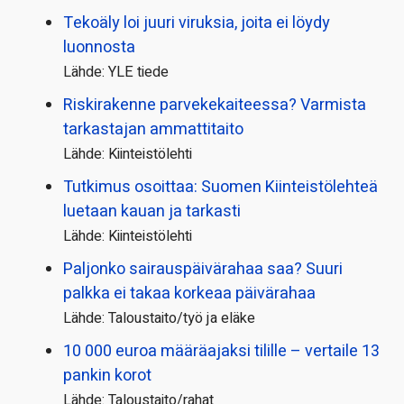
Tekoäly loi juuri viruksia, joita ei löydy
luonnosta
Lähde: YLE tiede
Riskirakenne parvekekaiteessa? Varmista
tarkastajan ammattitaito
Lähde: Kiinteistölehti
Tutkimus osoittaa: Suomen Kiinteistölehteä
luetaan kauan ja tarkasti
Lähde: Kiinteistölehti
Paljonko sairauspäivä­rahaa saa? Suuri
palkka ei takaa korkeaa päivärahaa
Lähde: Taloustaito/työ ja eläke
10 000 euroa määräajaksi tilille – vertaile 13
pankin korot
Lähde: Taloustaito/rahat