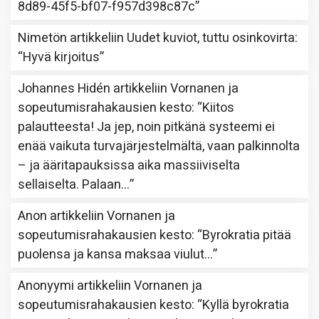
8d89-45f5-bf07-f957d398c87c
”
Nimetön
artikkeliin
Uudet kuviot, tuttu osinkovirta
:
“
Hyvä kirjoitus
”
Johannes Hidén
artikkeliin
Vornanen ja
sopeutumisrahakausien kesto
: “
Kiitos
palautteesta! Ja jep, noin pitkänä systeemi ei
enää vaikuta turvajärjestelmältä, vaan palkinnolta
– ja ääritapauksissa aika massiiviselta
sellaiselta. Palaan…
”
Anon
artikkeliin
Vornanen ja
sopeutumisrahakausien kesto
: “
Byrokratia pitää
puolensa ja kansa maksaa viulut…
”
Anonyymi
artikkeliin
Vornanen ja
sopeutumisrahakausien kesto
: “
Kyllä byrokratia