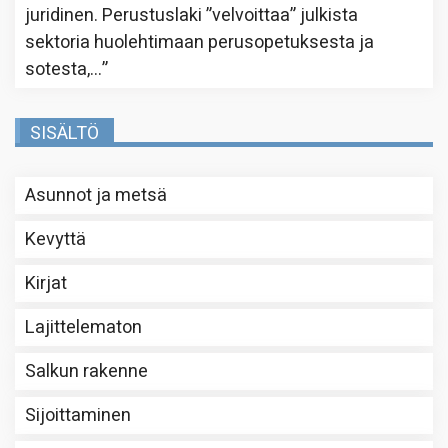
juridinen. Perustuslaki ”velvoittaa” julkista
sektoria huolehtimaan perusopetuksesta ja
sotesta,…
”
SISÄLTÖ
Asunnot ja metsä
Kevyttä
Kirjat
Lajittelematon
Salkun rakenne
Sijoittaminen