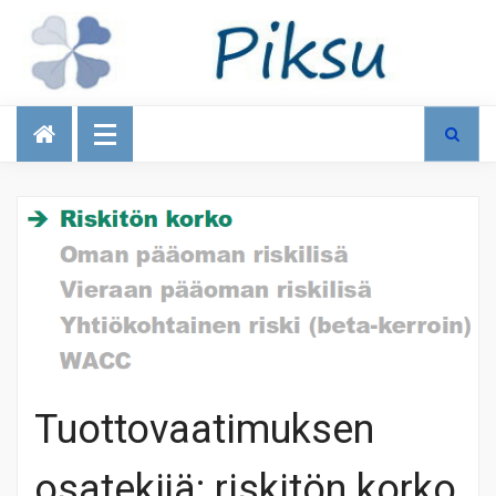
Talous
Tuottovaatimuksen
osatekijä: riskitön korko