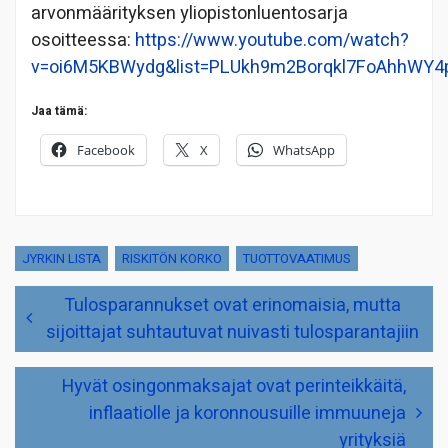
arvonmäärityksen yliopistonluentosarja
osoitteessa:
https://www.youtube.com/watch?
v=oi6M5KBWydg&list=PLUkh9m2Borqkl7FoAhhWY4p
Jaa tämä:
Facebook
X
WhatsApp
JYRKIN LISTA
RISKITÖN KORKO
TUOTTOVAATIMUS
Artikkelien
Tulosparannukset ovat erinomaisia, mutta
selaus
sijoittajat suhtautuvat nuivasti tulosparantajiin
Hyvät osingonmaksajat ovat perinteikkäitä,
inflaatiolle ja koronnousuille immuuneja
yrityksiä