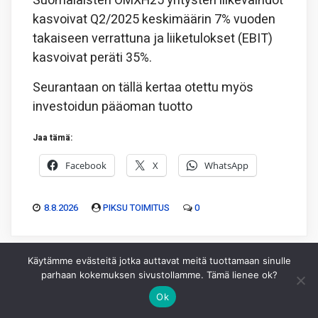
Suomalaisten OMXH25 yritysten liikevaihdot
kasvoivat Q2/2025 keskimäärin 7% vuoden
takaiseen verrattuna ja liiketulokset (EBIT)
kasvoivat peräti 35%.
Seurantaan on tällä kertaa otettu myös
investoidun pääoman tuotto
Jaa tämä:
Facebook
X
WhatsApp
8.8.2026
PIKSU TOIMITUS
0
Käytämme evästeitä jotka auttavat meitä tuottamaan sinulle
parhaan kokemuksen sivustollamme. Tämä lienee ok?
Ok