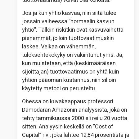
tuottovaatimus) voivat olla korkeita.
Jos ja kun yhtiö kasvaa, niin siitä tulee
jossain vaiheessa ”normaalin kasvun
yhtiö”. Tällöin riskitkin ovat kasvuvaihetta
pienemmät, jolloin tuottovaatimuskin
laskee. Velkaa on vähemmän,
tuloksentekokyky on vakiintunut yms. Ja,
kun muistetaan, että (keskimääräisen
sijoittajan) tuottovaatimus on yhtä kuin
yhtiön pääoman kustannus, niin silloin
käytetty metodi on perusteltu.
Ohessa on kuvakaappaus professori
Damodaran Amazonin analyysistä, joka on
tehty tammikuussa 2000 eli reilu 20 vuotta
sitten. Analyysin keskellä on ”Cost of
Capital” rivi, joka lähtee 12,84 prosentista ja