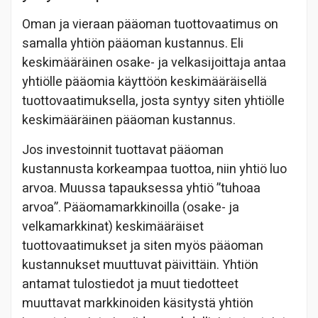
Oman ja vieraan pääoman tuottovaatimus on
samalla yhtiön pääoman kustannus. Eli
keskimääräinen osake- ja velkasijoittaja antaa
yhtiölle pääomia käyttöön keskimääräisellä
tuottovaatimuksella, josta syntyy siten yhtiölle
keskimääräinen pääoman kustannus.
Jos investoinnit tuottavat pääoman
kustannusta korkeampaa tuottoa, niin yhtiö luo
arvoa. Muussa tapauksessa yhtiö ”tuhoaa
arvoa”. Pääomamarkkinoilla (osake- ja
velkamarkkinat) keskimääräiset
tuottovaatimukset ja siten myös pääoman
kustannukset muuttuvat päivittäin. Yhtiön
antamat tulostiedot ja muut tiedotteet
muuttavat markkinoiden käsitystä yhtiön