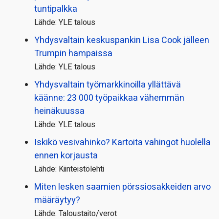
tuntipalkka
Lähde: YLE talous
Yhdysvaltain keskuspankin Lisa Cook jälleen
Trumpin hampaissa
Lähde: YLE talous
Yhdysvaltain työmarkkinoilla yllättävä
käänne: 23 000 työpaikkaa vähemmän
heinäkuussa
Lähde: YLE talous
Iskikö vesivahinko? Kartoita vahingot huolella
ennen korjausta
Lähde: Kiinteistölehti
Miten lesken saamien pörssi­osakkeiden arvo
määräytyy?
Lähde: Taloustaito/verot