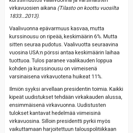
kurssimuutos vaalivuonna ja varsinaisten
virkavuosien aikana
(Tilasto on koottu vuosilta
1833…2013)
.
Vaalivuonna epävarmuus kasvaa, mutta
kurssinousu on ripeää, keskimäärin 6%. Mutta
sitten seuraa pudotus. Vaalivuotta seuraavina
vuosina USA:n pörssi antaa keskimäärin laihaa
tuottuoa. Tulos paranee vaalikauden loppua
kohden ja kurssinousu on viimeisenä
varsinaisena virkavuotena huikeat 11%.
Ilmiön syyksi arvellaan presidentin toimia. Kaikki
kipeät uudistukset tehdään virkakauden alussa,
ensimmäisenä virkavuonna. Uudistusten
tulokset kantavat hedelmää viimeisinä
virkavuosina. Silloin presidentti pyrkii myös
vaikuttamaan harjoitettuun talouspolitiikkaan