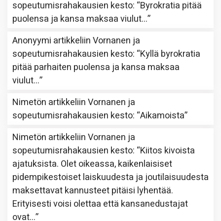
sopeutumisrahakausien kesto
: “
Byrokratia pitää
puolensa ja kansa maksaa viulut…
”
Anonyymi
artikkeliin
Vornanen ja
sopeutumisrahakausien kesto
: “
Kyllä byrokratia
pitää parhaiten puolensa ja kansa maksaa
viulut…
”
Nimetön
artikkeliin
Vornanen ja
sopeutumisrahakausien kesto
: “
Aikamoista
”
Nimetön
artikkeliin
Vornanen ja
sopeutumisrahakausien kesto
: “
Kiitos kivoista
ajatuksista. Olet oikeassa, kaikenlaisiset
pidempikestoiset laiskuudesta ja joutilaisuudesta
maksettavat kannusteet pitäisi lyhentää.
Erityisesti voisi olettaa että kansanedustajat
ovat…
”