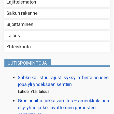
Lajittelematon
Salkun rakenne
Sijoittaminen
Talous
Yhteiskunta
UUTISPOIMINTOJA
Sähkö kallistuu rajusti syksyllä: hinta nousee
jopa yli yhdeksään senttiin
Lähde: YLE talous
Grönlannilta tiukka varoitus – amerikkalainen
öljy-yhtiö jatkoi luvattomien porausten