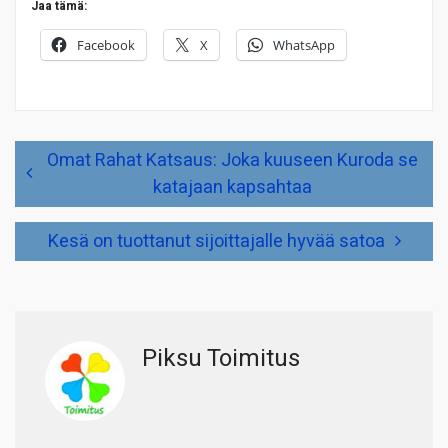
Jaa tämä:
Facebook
X
WhatsApp
Artikkelien
Omat Rahat Katsaus: Joka kuuseen Kuroda se
selaus
katajaan kapsahtaa
Kesä on tuottanut sijoittajalle hyvää satoa
Piksu Toimitus