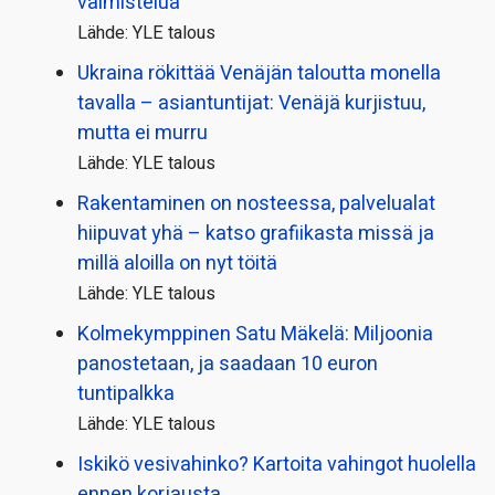
valmistelua
Lähde: YLE talous
Ukraina rökittää Venäjän taloutta monella
tavalla – asiantuntijat: Venäjä kurjistuu,
mutta ei murru
Lähde: YLE talous
Rakentaminen on nosteessa, palvelualat
hiipuvat yhä – katso grafiikasta missä ja
millä aloilla on nyt töitä
Lähde: YLE talous
Kolmekymppinen Satu Mäkelä: Miljoonia
panostetaan, ja saadaan 10 euron
tuntipalkka
Lähde: YLE talous
Iskikö vesivahinko? Kartoita vahingot huolella
ennen korjausta