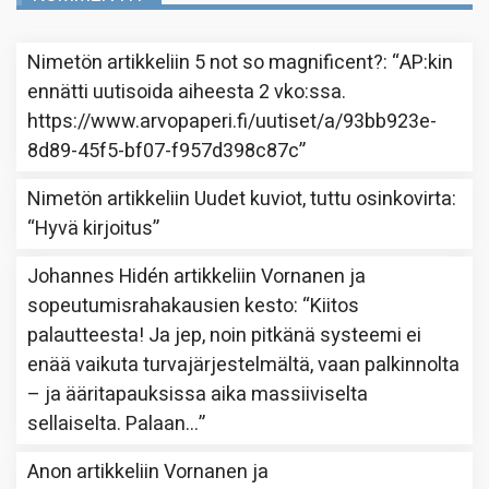
Nimetön
artikkeliin
5 not so magnificent?
: “
AP:kin
ennätti uutisoida aiheesta 2 vko:ssa.
https://www.arvopaperi.fi/uutiset/a/93bb923e-
8d89-45f5-bf07-f957d398c87c
”
Nimetön
artikkeliin
Uudet kuviot, tuttu osinkovirta
:
“
Hyvä kirjoitus
”
Johannes Hidén
artikkeliin
Vornanen ja
sopeutumisrahakausien kesto
: “
Kiitos
palautteesta! Ja jep, noin pitkänä systeemi ei
enää vaikuta turvajärjestelmältä, vaan palkinnolta
– ja ääritapauksissa aika massiiviselta
sellaiselta. Palaan…
”
Anon
artikkeliin
Vornanen ja