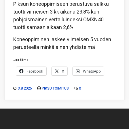
Piksun koneoppimiseen perustuva salkku
tuotti viimeisen 3 kk aikana 23,8% kun
pohjoismainen vertailuindeksi OMXN40
tuotti samaan aikaan 2,6%.
Koneoppiminen laskee viimeisen 5 vuoden
perusteella minkälainen yhdistelmä
Jaa tämä:
Facebook
X
WhatsApp
3.8.2026
PIKSU TOIMITUS
0