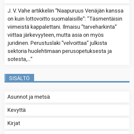
J. V. Vahe
artikkeliin
”Naapuruus Venäjän kanssa
on kuin lottovoitto suomalaisille”
: “
Täsmentäisin
viimeistä kappalettani. Ilmaisu ”tarveharkinta”
viittaa järkevyyteen, mutta asia on myös
juridinen. Perustuslaki ”velvoittaa” julkista
sektoria huolehtimaan perusopetuksesta ja
sotesta,…
”
SISÄLTÖ
Asunnot ja metsä
Kevyttä
Kirjat