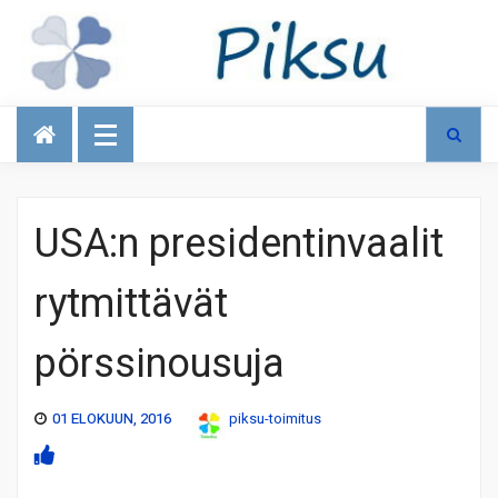
Talous
USA:n presidentinvaalit
rytmittävät
pörssinousuja
01 ELOKUUN, 2016
piksu-toimitus