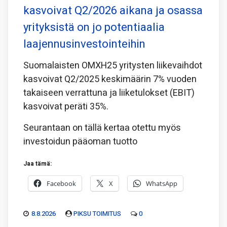
kasvoivat Q2/2026 aikana ja osassa
yrityksistä on jo potentiaalia
laajennusinvestointeihin
Suomalaisten OMXH25 yritysten liikevaihdot
kasvoivat Q2/2025 keskimäärin 7% vuoden
takaiseen verrattuna ja liiketulokset (EBIT)
kasvoivat peräti 35%.
Seurantaan on tällä kertaa otettu myös
investoidun pääoman tuotto
Jaa tämä:
Facebook
X
WhatsApp
8.8.2026
PIKSU TOIMITUS
0