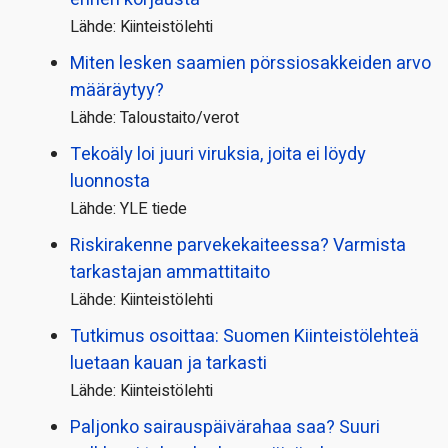
Lähde: Kiinteistölehti
Miten lesken saamien pörssi­osakkeiden arvo
määräytyy?
Lähde: Taloustaito/verot
Tekoäly loi juuri viruksia, joita ei löydy
luonnosta
Lähde: YLE tiede
Riskirakenne parvekekaiteessa? Varmista
tarkastajan ammattitaito
Lähde: Kiinteistölehti
Tutkimus osoittaa: Suomen Kiinteistölehteä
luetaan kauan ja tarkasti
Lähde: Kiinteistölehti
Paljonko sairauspäivä­rahaa saa? Suuri