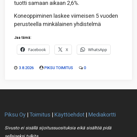
tuotti samaan aikaan 2,6%.
Koneoppiminen laskee viimeisen 5 vuoden
perusteella minkälainen yhdistelmä
Jaa tämä:
Facebook
X
WhatsApp
3.8.2026
PIKSU TOIMITUS
0
Piksu Oy
|
Toimitus
|
Käyttöehdot
|
Mediakortti
Sivusto ei sisällä sijoitussuosituksia eikä sisältöä pidä
sellaiseksi tulkita