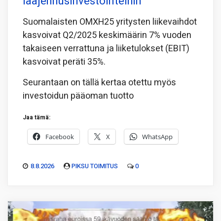
laajennusinvestointeihin
Suomalaisten OMXH25 yritysten liikevaihdot
kasvoivat Q2/2025 keskimäärin 7% vuoden
takaiseen verrattuna ja liiketulokset (EBIT)
kasvoivat peräti 35%.
Seurantaan on tällä kertaa otettu myös
investoidun pääoman tuotto
Jaa tämä:
Facebook
X
WhatsApp
8.8.2026
PIKSU TOIMITUS
0