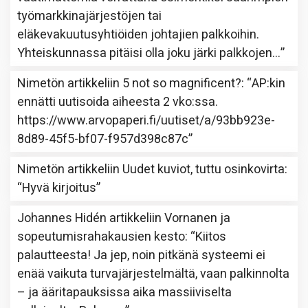
työmarkkinajärjestöjen tai
eläkevakuutusyhtiöiden johtajien palkkoihin.
Yhteiskunnassa pitäisi olla joku järki palkkojen…
”
Nimetön
artikkeliin
5 not so magnificent?
: “
AP:kin
ennätti uutisoida aiheesta 2 vko:ssa.
https://www.arvopaperi.fi/uutiset/a/93bb923e-
8d89-45f5-bf07-f957d398c87c
”
Nimetön
artikkeliin
Uudet kuviot, tuttu osinkovirta
:
“
Hyvä kirjoitus
”
Johannes Hidén
artikkeliin
Vornanen ja
sopeutumisrahakausien kesto
: “
Kiitos
palautteesta! Ja jep, noin pitkänä systeemi ei
enää vaikuta turvajärjestelmältä, vaan palkinnolta
– ja ääritapauksissa aika massiiviselta