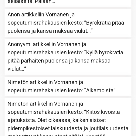
sellaiselta. Palaan…
”
Anon
artikkeliin
Vornanen ja
sopeutumisrahakausien kesto
: “
Byrokratia pitää
puolensa ja kansa maksaa viulut…
”
Anonyymi
artikkeliin
Vornanen ja
sopeutumisrahakausien kesto
: “
Kyllä byrokratia
pitää parhaiten puolensa ja kansa maksaa
viulut…
”
Nimetön
artikkeliin
Vornanen ja
sopeutumisrahakausien kesto
: “
Aikamoista
”
Nimetön
artikkeliin
Vornanen ja
sopeutumisrahakausien kesto
: “
Kiitos kivoista
ajatuksista. Olet oikeassa, kaikenlaisiset
pidempikestoiset laiskuudesta ja joutilaisuudesta