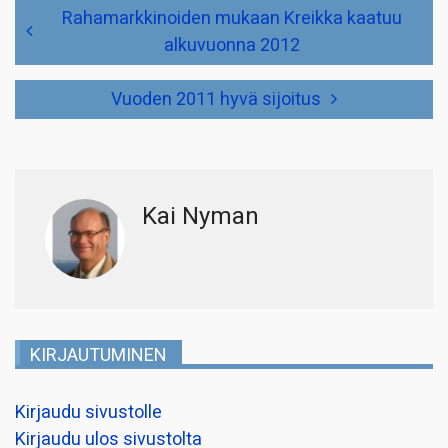
Artikkelien
Rahamarkkinoiden mukaan Kreikka kaatuu
selaus
alkuvuonna 2012
Vuoden 2011 hyvä sijoitus
Kai Nyman
KIRJAUTUMINEN
Kirjaudu sivustolle
Kirjaudu ulos sivustolta