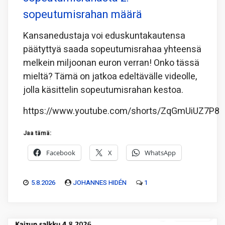
sopeutumisrahan määrä
Kansanedustaja voi eduskuntakautensa
päätyttyä saada sopeutumisrahaa yhteensä
melkein miljoonan euron verran! Onko tässä
mieltä? Tämä on jatkoa edeltävälle videolle,
jolla käsittelin sopeutumisrahan kestoa.
https://www.youtube.com/shorts/ZqGmUiUZ7P8
Jaa tämä:
Facebook
X
WhatsApp
5.8.2026
JOHANNES HIDÉN
1