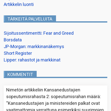
Artikkelin luonti
TÄRKEITÄ PALVELUITA
Sijoitussentimentti: Fear and Greed
Borsdata
JP-Morgan: markkinanäkemys
Short Register
Lipper: rahastot ja markkinat
KOMMENTIT
Nimetön
artikkeliin
Kansanedustajien
sopeutumisrahasta 2: sopeutumisrahan määrä
:
“
Kansanedustajien ja ministereiden palkat ovat
vaatimattomia verrattuna esimerkiksi suurimpien