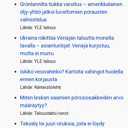
Grönlannilta tiukka varoitus – amerikkalainen
öljy-yhtiö jatkoi luvattomien porausten
valmistelua
Lähde: YLE talous
Ukraina rökittää Venäjän taloutta monella
tavalla – asiantuntijat: Venäjä kurjistuu,
mutta ei murru
Lähde: YLE talous
Iskikö vesivahinko? Kartoita vahingot huolella
ennen korjausta
Lähde: Kiinteistölehti
Miten lesken saamien pörssi­osakkeiden arvo
määräytyy?
Lähde: Taloustaito/verot
Tekoäly loi juuri viruksia, joita ei löydy