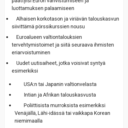
päättyisi Euron vahvistumiseen ja
luottamuksen palaamiseen
Alhaisen korkotason ja viriävän talouskasvun
siivittämä pörssikurssien nousu
Euroalueen valtiontalouksien
tervehtymistoimet ja siitä seuraava ihmisten
eriarvoistuminen
Uudet uutisaiheet, jotka voisivat syntyä
esimerkiksi
USA:n tai Japanin valtionvelasta
Intian ja Afrikan talouskasvusta
Poliittisista murroksista esimerkiksi
Venäjällä, Lähi-idässä tai vaikkapa Korean
niemimaalla