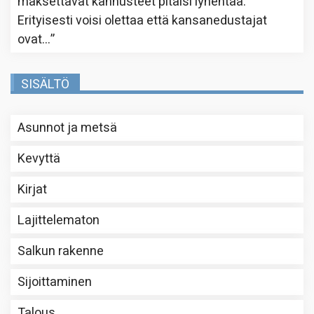
maksettavat kannusteet pitäisi lyhentää.
Erityisesti voisi olettaa että kansanedustajat
ovat…
”
SISÄLTÖ
Asunnot ja metsä
Kevyttä
Kirjat
Lajittelematon
Salkun rakenne
Sijoittaminen
Talous