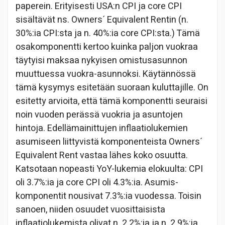
paperein. Erityisesti USA:n CPI ja core CPI
sisältävät ns. Owners´ Equivalent Rentin (n.
30%:ia CPI:sta ja n. 40%:ia core CPI:sta.) Tämä
osakomponentti kertoo kuinka paljon vuokraa
täytyisi maksaa nykyisen omistusasunnon
muuttuessa vuokra-asunnoksi. Käytännössä
tämä kysymys esitetään suoraan kuluttajille. On
esitetty arvioita, että tämä komponentti seuraisi
noin vuoden perässä vuokria ja asuntojen
hintoja. Edellämainittujen inflaatiolukemien
asumiseen liittyvistä komponenteista Owners´
Equivalent Rent vastaa lähes koko osuutta.
Katsotaan nopeasti YoY-lukemia elokuulta: CPI
oli 3.7%:ia ja core CPI oli 4.3%:ia. Asumis-
komponentit nousivat 7.3%:ia vuodessa. Toisin
sanoen, niiden osuudet vuosittaisista
inflaatiolukemista olivat n. 2.2%:ia ja n. 2.9%:ia.