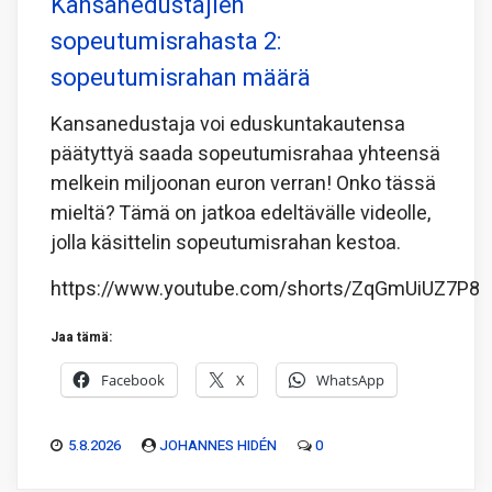
Kansanedustajien
sopeutumisrahasta 2:
sopeutumisrahan määrä
Kansanedustaja voi eduskuntakautensa
päätyttyä saada sopeutumisrahaa yhteensä
melkein miljoonan euron verran! Onko tässä
mieltä? Tämä on jatkoa edeltävälle videolle,
jolla käsittelin sopeutumisrahan kestoa.
https://www.youtube.com/shorts/ZqGmUiUZ7P8
Jaa tämä:
Facebook
X
WhatsApp
5.8.2026
JOHANNES HIDÉN
0