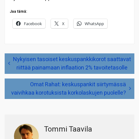
Jaa tämä:
Facebook
X
WhatsApp
Artikkelien
Nykyisen tasoiset keskuspankkikorot saattavat
selaus
riittää painamaan inflaation 2% tavoitetasolle
Omat Rahat: keskuspankit siirtymässä
vaivihkaa korotuksista korkolaskujen puolelle?
Tommi Taavila