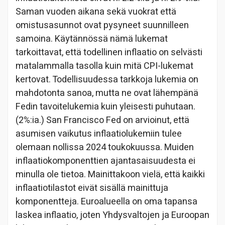
Saman vuoden aikana sekä vuokrat että
omistusasunnot ovat pysyneet suunnilleen
samoina. Käytännössä nämä lukemat
tarkoittavat, että todellinen inflaatio on selvästi
matalammalla tasolla kuin mitä CPI-lukemat
kertovat. Todellisuudessa tarkkoja lukemia on
mahdotonta sanoa, mutta ne ovat lähempänä
Fedin tavoitelukemia kuin yleisesti puhutaan.
(2%:ia.) San Francisco Fed on arvioinut, että
asumisen vaikutus inflaatiolukemiin tulee
olemaan nollissa 2024 toukokuussa. Muiden
inflaatiokomponenttien ajantasaisuudesta ei
minulla ole tietoa. Mainittakoon vielä, että kaikki
inflaatiotilastot eivät sisällä mainittuja
komponentteja. Euroalueella on oma tapansa
laskea inflaatio, joten Yhdysvaltojen ja Euroopan