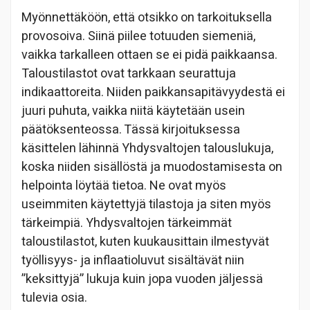
Myönnettäköön, että otsikko on tarkoituksella
provosoiva. Siinä piilee totuuden siemeniä,
vaikka tarkalleen ottaen se ei pidä paikkaansa.
Taloustilastot ovat tarkkaan seurattuja
indikaattoreita. Niiden paikkansapitävyydestä ei
juuri puhuta, vaikka niitä käytetään usein
päätöksenteossa. Tässä kirjoituksessa
käsittelen lähinnä Yhdysvaltojen talouslukuja,
koska niiden sisällöstä ja muodostamisesta on
helpointa löytää tietoa. Ne ovat myös
useimmiten käytettyjä tilastoja ja siten myös
tärkeimpiä. Yhdysvaltojen tärkeimmät
taloustilastot, kuten kuukausittain ilmestyvät
työllisyys- ja inflaatioluvut sisältävät niin
”keksittyjä” lukuja kuin jopa vuoden jäljessä
tulevia osia.