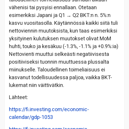
vähenisi tai pysyisi ennallaan. Otetaan
esimerkiksi Japani ja Q1 → Q2 BKT:n n. 5%:n
kasvu vuositasolla. Käytännössä kaikki siitä tuli
nettoviennin muutoksista, kun taas esimerkiksi
yksityinen kulutuksen muutokset olivat MoM
huhti, touko ja kesäkuu (-1.3%, -1.1% ja +0.9%:ia)
Nettovienti muuttui selkeästi negatiivisesta
positiiviseksi tuonnin muuttuessa plussalta
miinukselle. Taloudellinen toimeliaisuus ei
kasvanut todellisuudessa paljoa, vaikka BKT-
lukemat niin väittivätkin.
Lähteet:
https://fi.investing.com/economic-
calendar/gdp-1053