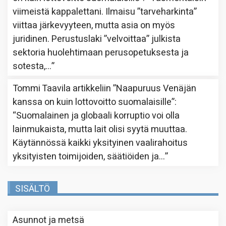
viimeistä kappalettani. Ilmaisu ”tarveharkinta”
viittaa järkevyyteen, mutta asia on myös
juridinen. Perustuslaki ”velvoittaa” julkista
sektoria huolehtimaan perusopetuksesta ja
sotesta,…
”
Tommi Taavila
artikkeliin
”Naapuruus Venäjän
kanssa on kuin lottovoitto suomalaisille”
:
“
Suomalainen ja globaali korruptio voi olla
lainmukaista, mutta lait olisi syytä muuttaa.
Käytännössä kaikki yksityinen vaalirahoitus
yksityisten toimijoiden, säätiöiden ja…
”
SISÄLTÖ
Asunnot ja metsä