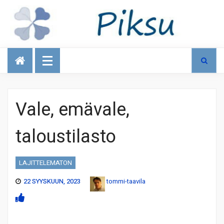
Talous
Vale, emävale,
taloustilasto
LAJITTELEMATON
22 SYYSKUUN, 2023
tommi-taavila