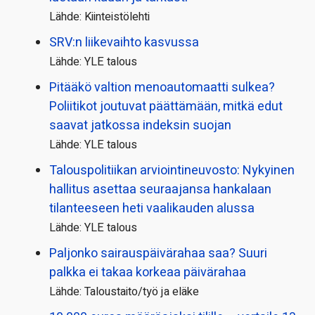
Lähde: Kiinteistölehti
SRV:n liikevaihto kasvussa
Lähde: YLE talous
Pitääkö valtion menoautomaatti sulkea?
Poliitikot joutuvat päättämään, mitkä edut
saavat jatkossa indeksin suojan
Lähde: YLE talous
Talous­politiikan arviointi­neuvosto: Nykyinen
hallitus asettaa seuraajansa hankalaan
tilanteeseen heti vaalikauden alussa
Lähde: YLE talous
Paljonko sairauspäivä­rahaa saa? Suuri
palkka ei takaa korkeaa päivärahaa
Lähde: Taloustaito/työ ja eläke