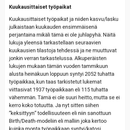
Kuukausittaiset työpaikat
Kuukausittaiset työpaikat ja niiden kasvu/lasku
julkaistaan kuukauden ensimmäisenä
perjantaina mikäli tämä ei ole juhlapyhä. Näitä
lukuja yleensä tarkastellaan seuraavien
kuukausien tilastoja tehdessä ja ne muuttuvat
jonkin verran tarkastelussa. Alkuperäisten
lukujen mukaan tämän vuoden tammikuun
alusta heinäkuun loppuun syntyi 2052 tuhatta
työpaikkaa, kun taas tarkistetut lukemat
viittasivat 1937 työpaikkaan eli 115 tuhatta
vähemmän. Tämä ei ole suuri heitto, mutta se ei
kerro koko totuutta. Ja nyt sitten siihen
”keksittyyn” todellisuuteen eli niin sanottuun
Birth/Death-modeliin eli malliin joka kertoo
kuinka monta työpaikkaan syntyi/katosi