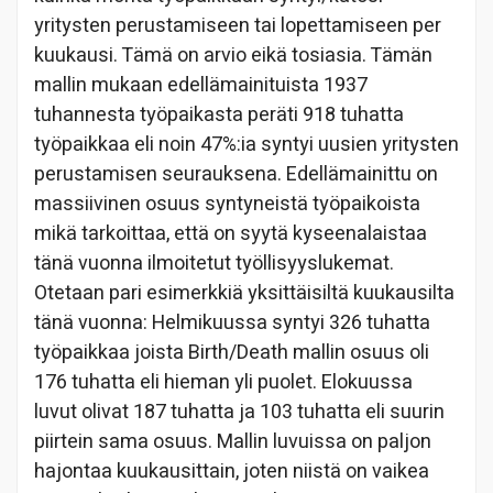
yritysten perustamiseen tai lopettamiseen per
kuukausi. Tämä on arvio eikä tosiasia. Tämän
mallin mukaan edellämainituista 1937
tuhannesta työpaikasta peräti 918 tuhatta
työpaikkaa eli noin 47%:ia syntyi uusien yritysten
perustamisen seurauksena. Edellämainittu on
massiivinen osuus syntyneistä työpaikoista
mikä tarkoittaa, että on syytä kyseenalaistaa
tänä vuonna ilmoitetut työllisyyslukemat.
Otetaan pari esimerkkiä yksittäisiltä kuukausilta
tänä vuonna: Helmikuussa syntyi 326 tuhatta
työpaikkaa joista Birth/Death mallin osuus oli
176 tuhatta eli hieman yli puolet. Elokuussa
luvut olivat 187 tuhatta ja 103 tuhatta eli suurin
piirtein sama osuus. Mallin luvuissa on paljon
hajontaa kuukausittain, joten niistä on vaikea