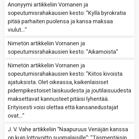
Anonyymi
artikkeliin
Vornanen ja
sopeutumisrahakausien kesto
: “
Kyllä byrokratia
pitää parhaiten puolensa ja kansa maksaa
viulut…
”
Nimetön
artikkeliin
Vornanen ja
sopeutumisrahakausien kesto
: “
Aikamoista
”
Nimetön
artikkeliin
Vornanen ja
sopeutumisrahakausien kesto
: “
Kiitos kivoista
ajatuksista. Olet oikeassa, kaikenlaisiset
pidempikestoiset laiskuudesta ja joutilaisuudesta
maksettavat kannusteet pitäisi lyhentää.
Erityisesti voisi olettaa että kansanedustajat
ovat…
”
J. V. Vahe
artikkeliin
”Naapuruus Venäjän kanssa
on kuin lottovoitto suomalaisille”
: “
Täsmentäisin