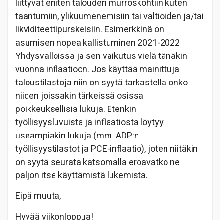
liittyvät eniten talouden murroskohtiin kuten
taantumiin, ylikuumenemisiin tai valtioiden ja/tai
likviditeettipurskeisiin. Esimerkkinä on
asumisen nopea kallistuminen 2021-2022
Yhdysvalloissa ja sen vaikutus vielä tänäkin
vuonna inflaatioon. Jos käyttää mainittuja
taloustilastoja niin on syytä tarkastella onko
niiden joissakin tärkeissä osissa
poikkeuksellisia lukuja. Etenkin
työllisyysluvuista ja inflaatiosta löytyy
useampiakin lukuja (mm. ADP:n
työllisyystilastot ja PCE-inflaatio), joten niitäkin
on syytä seurata katsomalla eroavatko ne
paljon itse käyttämistä lukemista.
Eipä muuta,
Hyvää viikonloppua!