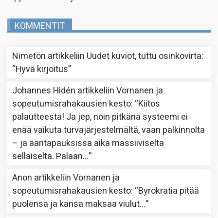
KOMMENTIT
Nimetön
artikkeliin
Uudet kuviot, tuttu osinkovirta
:
“
Hyvä kirjoitus
”
Johannes Hidén
artikkeliin
Vornanen ja
sopeutumisrahakausien kesto
: “
Kiitos
palautteesta! Ja jep, noin pitkänä systeemi ei
enää vaikuta turvajärjestelmältä, vaan palkinnolta
– ja ääritapauksissa aika massiiviselta
sellaiselta. Palaan…
”
Anon
artikkeliin
Vornanen ja
sopeutumisrahakausien kesto
: “
Byrokratia pitää
puolensa ja kansa maksaa viulut…
”