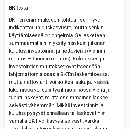
BKT:sta
BKT on enimmäkseen kohtuullisen hyvä
indikaattori talouskasvusta, mutta senkin
käyttämisessä on ongelmia. Se lasketaan
summaamalla niin yksityinen kuin julkinen
kulutus, investoinnit ja nettovienti (viennin
muutos – tuonnin muutos). Kulutuksen ja
investointien muutokset ovat itsessään
lahjomattomia osasia BKT:n laskemisessa,
mutta nettovienti voi sotkea laskuja. Näissä
lukemissa voi esiintyä ilmiötä, jossa vienti ja
tuonti laskevat, mutta ensimmäinen laskee
selvästi vähemmän. Mikäli investoinnit ja
kulutus pysyvät ennallaan tai laskevat niin
samalla BKT voi kasvaa selvästi, vaikka
taloudellinen toimeliaisuus samaan aikaan