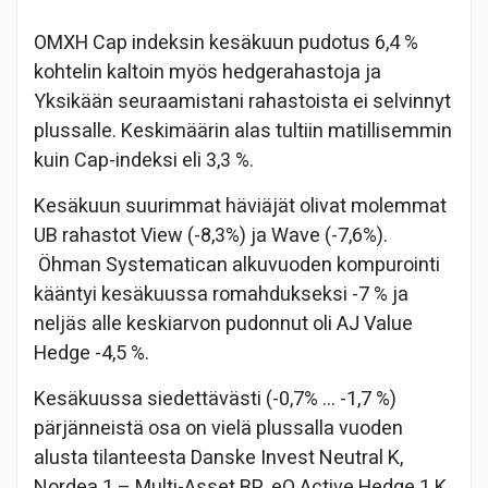
OMXH Cap indeksin kesäkuun pudotus 6,4 %
kohtelin kaltoin myös hedgerahastoja ja
Yksikään seuraamistani rahastoista ei selvinnyt
plussalle. Keskimäärin alas tultiin matillisemmin
kuin Cap-indeksi eli 3,3 %.
Kesäkuun suurimmat häviäjät olivat molemmat
UB rahastot View (-8,3%) ja Wave (-7,6%).
Öhman Systematican alkuvuoden kompurointi
kääntyi kesäkuussa romahdukseksi -7 % ja
neljäs alle keskiarvon pudonnut oli AJ Value
Hedge -4,5 %.
Kesäkuussa siedettävästi (-0,7% … -1,7 %)
pärjänneistä osa on vielä plussalla vuoden
alusta tilanteesta Danske Invest Neutral K,
Nordea 1 – Multi-Asset BP, eQ Active Hedge 1 K