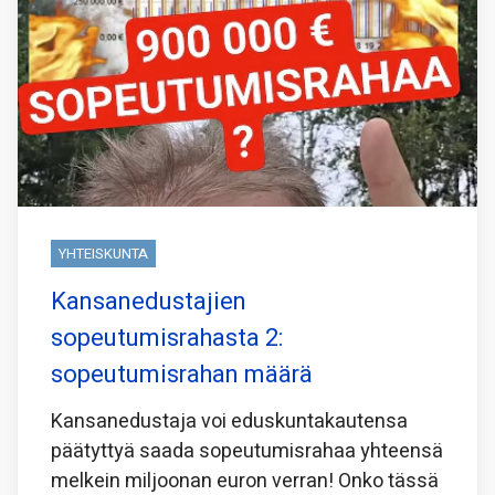
YHTEISKUNTA
Kansanedustajien
sopeutumisrahasta 2:
sopeutumisrahan määrä
Kansanedustaja voi eduskuntakautensa
päätyttyä saada sopeutumisrahaa yhteensä
melkein miljoonan euron verran! Onko tässä