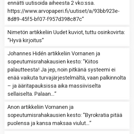
ennätti uutisoida aiheesta 2 vko:ssa.
https://www.arvopaperi.fi/uutiset/a/93bb923e-
8d89-45f5-bf07-f957d398c87c
”
Nimetön
artikkeliin
Uudet kuviot, tuttu osinkovirta
:
“
Hyvä kirjoitus
”
Johannes Hidén
artikkeliin
Vornanen ja
sopeutumisrahakausien kesto
: “
Kiitos
palautteesta! Ja jep, noin pitkänä systeemi ei
enää vaikuta turvajärjestelmältä, vaan palkinnolta
– ja ääritapauksissa aika massiiviselta
sellaiselta. Palaan…
”
Anon
artikkeliin
Vornanen ja
sopeutumisrahakausien kesto
: “
Byrokratia pitää
puolensa ja kansa maksaa viulut…
”