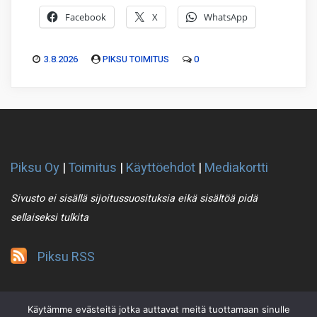
Facebook
X
WhatsApp
3.8.2026
PIKSU TOIMITUS
0
Piksu Oy
|
Toimitus
|
Käyttöehdot
|
Mediakortti
Sivusto ei sisällä sijoitussuosituksia eikä sisältöä pidä
sellaiseksi tulkita
Piksu RSS
Käytämme evästeitä jotka auttavat meitä tuottamaan sinulle