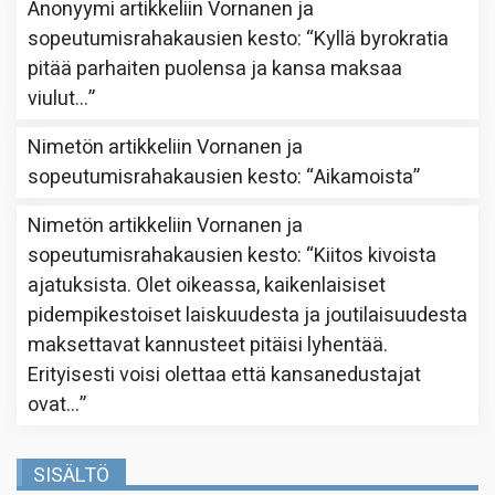
Anonyymi
artikkeliin
Vornanen ja
sopeutumisrahakausien kesto
: “
Kyllä byrokratia
pitää parhaiten puolensa ja kansa maksaa
viulut…
”
Nimetön
artikkeliin
Vornanen ja
sopeutumisrahakausien kesto
: “
Aikamoista
”
Nimetön
artikkeliin
Vornanen ja
sopeutumisrahakausien kesto
: “
Kiitos kivoista
ajatuksista. Olet oikeassa, kaikenlaisiset
pidempikestoiset laiskuudesta ja joutilaisuudesta
maksettavat kannusteet pitäisi lyhentää.
Erityisesti voisi olettaa että kansanedustajat
ovat…
”
SISÄLTÖ