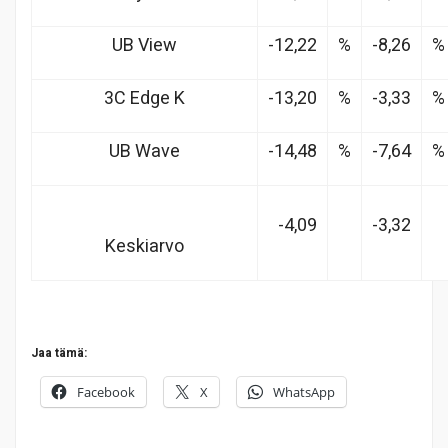
UB View
-12,22
%
-8,26
%
3C Edge K
-13,20
%
-3,33
%
UB Wave
-14,48
%
-7,64
%
-4,09
-3,32
Keskiarvo
Jaa tämä:
Facebook
X
WhatsApp