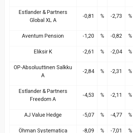
Estlander & Partners
-0,81
%
-2,73
%
Global XL A
Aventum Pension
-1,20
%
-0,82
%
Eliksir K
-2,61
%
-2,04
%
OP-Absoluuttinen Salkku
-2,84
%
-2,31
%
A
Estlander & Partners
-4,53
%
-2,11
%
Freedom A
AJ Value Hedge
-5,07
%
-4,77
%
Öhman Systematica
-8,09
%
-7,01
%