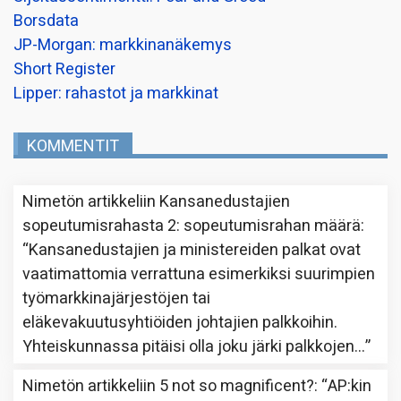
Borsdata
JP-Morgan: markkinanäkemys
Short Register
Lipper: rahastot ja markkinat
KOMMENTIT
Nimetön
artikkeliin
Kansanedustajien
sopeutumisrahasta 2: sopeutumisrahan määrä
:
“
Kansanedustajien ja ministereiden palkat ovat
vaatimattomia verrattuna esimerkiksi suurimpien
työmarkkinajärjestöjen tai
eläkevakuutusyhtiöiden johtajien palkkoihin.
Yhteiskunnassa pitäisi olla joku järki palkkojen…
”
Nimetön
artikkeliin
5 not so magnificent?
: “
AP:kin