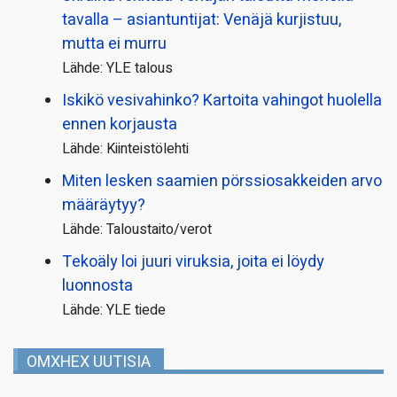
tavalla – asiantuntijat: Venäjä kurjistuu,
mutta ei murru
Lähde: YLE talous
Iskikö vesivahinko? Kartoita vahingot huolella
ennen korjausta
Lähde: Kiinteistölehti
Miten lesken saamien pörssi­osakkeiden arvo
määräytyy?
Lähde: Taloustaito/verot
Tekoäly loi juuri viruksia, joita ei löydy
luonnosta
Lähde: YLE tiede
OMXHEX UUTISIA