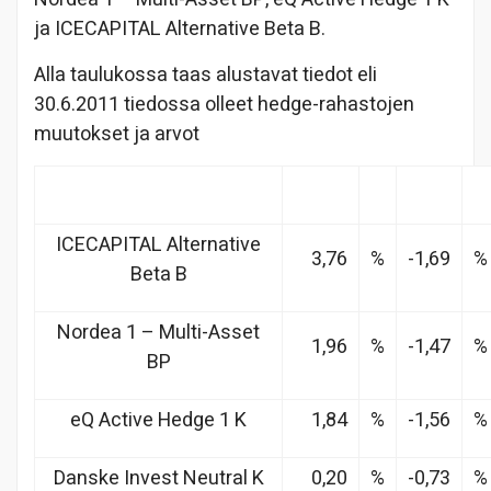
ja ICECAPITAL Alternative Beta B.
Alla taulukossa taas alustavat tiedot eli
30.6.2011 tiedossa olleet hedge-rahastojen
muutokset ja arvot
ICECAPITAL Alternative
3,76
%
-1,69
%
Beta B
Nordea 1 – Multi-Asset
1,96
%
-1,47
%
BP
eQ Active Hedge 1 K
1,84
%
-1,56
%
Danske Invest Neutral K
0,20
%
-0,73
%