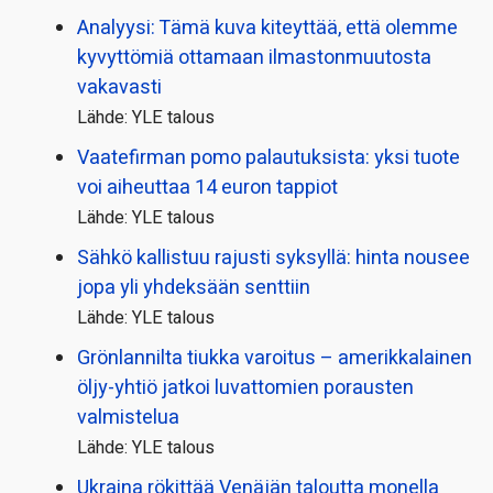
Analyysi: Tämä kuva kiteyttää, että olemme
kyvyttömiä ottamaan ilmaston­muutosta
vakavasti
Lähde: YLE talous
Vaatefirman pomo palautuksista: yksi tuote
voi aiheuttaa 14 euron tappiot
Lähde: YLE talous
Sähkö kallistuu rajusti syksyllä: hinta nousee
jopa yli yhdeksään senttiin
Lähde: YLE talous
Grönlannilta tiukka varoitus – amerikkalainen
öljy-yhtiö jatkoi luvattomien porausten
valmistelua
Lähde: YLE talous
Ukraina rökittää Venäjän taloutta monella