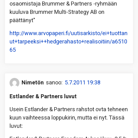
osaomistaja Brummer & Partners -ryhmään
kuuluva Brummer Multi-Strategy AB on
päättänyt"
http://www.arvopaperi.fi/uutisarkisto/ei+tuottan
ut+tarpeeksi++hedgerahasto+realisoitiin/a6510
65
Nimetön
sanoo:
5.7.2011 19:38
Estlander & Partners luvut
Usein Estlander & Partners rahstot ovta tehneen
kuun vaihteessa loppukirin, mutta ei nyt. Tässä
luvut: