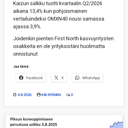
Kaizun salkku tuotti kvartaalin Q2/2026
aikana 13,4% kun pohjoismainen
vertailuindeksi OMXN40 nousi samassa
ajassa 3,9%.
Joidenkin pienten First North kasvuyritysten
osakkeita en ole yrityksistäni huolimatta
onnistunut
Jaa tämä:
Facebook
X
WhatsApp
4.8.2026
KAI NYMAN
0