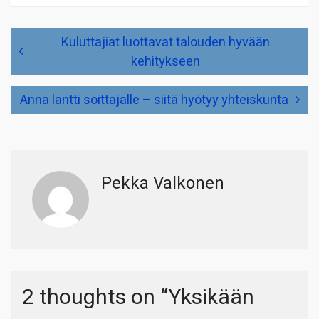
Artikkelien
Kuluttajiat luottavat talouden hyvään
selaus
kehitykseen
Anna lantti soittajalle – siitä hyötyy yhteiskunta
Pekka Valkonen
2 thoughts on “
Yksikään