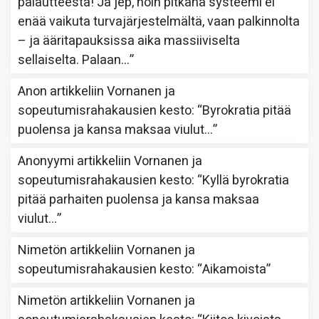
palautteesta! Ja jep, noin pitkänä systeemi ei
enää vaikuta turvajärjestelmältä, vaan palkinnolta
– ja ääritapauksissa aika massiiviselta
sellaiselta. Palaan…
”
Anon
artikkeliin
Vornanen ja
sopeutumisrahakausien kesto
: “
Byrokratia pitää
puolensa ja kansa maksaa viulut…
”
Anonyymi
artikkeliin
Vornanen ja
sopeutumisrahakausien kesto
: “
Kyllä byrokratia
pitää parhaiten puolensa ja kansa maksaa
viulut…
”
Nimetön
artikkeliin
Vornanen ja
sopeutumisrahakausien kesto
: “
Aikamoista
”
Nimetön
artikkeliin
Vornanen ja