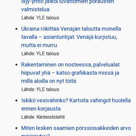
öljy-yhtiö jatkoi luvattomien porausten
valmistelua
Lähde: YLE talous
Ukraina rökittää Venäjän taloutta monella
tavalla – asiantuntijat: Venäjä kurjistuu,
mutta ei murru
Lähde: YLE talous
Rakentaminen on nosteessa, palvelualat
hiipuvat yhä – katso grafiikasta missä ja
millä aloilla on nyt töitä
Lähde: YLE talous
Iskikö vesivahinko? Kartoita vahingot huolella
ennen korjausta
Lähde: Kiinteistölehti
Miten lesken saamien pörssi­osakkeiden arvo