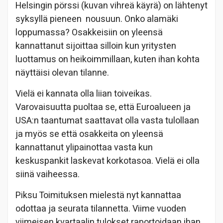
Helsingin pörssi (kuvan vihreä käyrä) on lähtenyt
syksyllä pieneen nousuun. Onko alamäki
loppumassa? Osakkeisiin on yleensä
kannattanut sijoittaa silloin kun yritysten
luottamus on heikoimmillaan, kuten ihan kohta
näyttäisi olevan tilanne.
Vielä ei kannata olla liian toiveikas.
Varovaisuutta puoltaa se, että Euroalueen ja
USA:n taantumat saattavat olla vasta tulollaan
ja myös se että osakkeita on yleensä
kannattanut ylipainottaa vasta kun
keskuspankit laskevat korkotasoa. Vielä ei olla
siinä vaiheessa.
Piksu Toimituksen mielestä nyt kannattaa
odottaa ja seurata tilannetta. Viime vuoden
viimeisen kvartaalin tulokset raportoidaan ihan