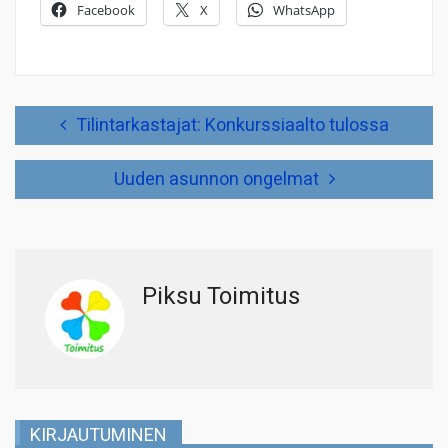
Facebook
X
WhatsApp
Artikkelien
Tilintarkastajat: Konkurssiaalto tulossa
selaus
Uuden asunnon ongelmat
Piksu Toimitus
KIRJAUTUMINEN