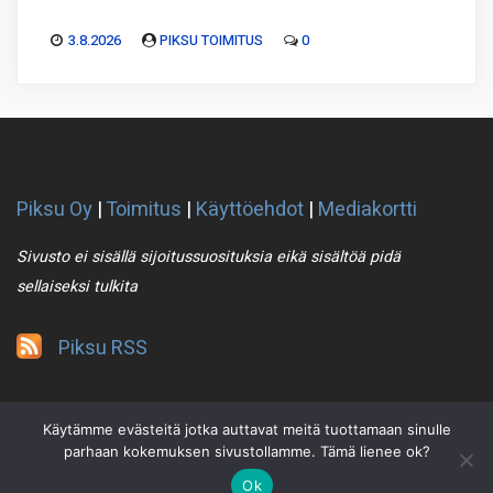
3.8.2026
PIKSU TOIMITUS
0
Piksu Oy
|
Toimitus
|
Käyttöehdot
|
Mediakortti
Sivusto ei sisällä sijoitussuosituksia eikä sisältöä pidä
sellaiseksi tulkita
Piksu RSS
Käytämme evästeitä jotka auttavat meitä tuottamaan sinulle
parhaan kokemuksen sivustollamme. Tämä lienee ok?
Ok