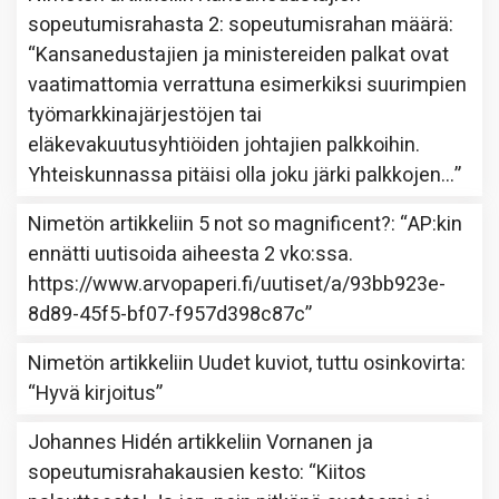
sopeutumisrahasta 2: sopeutumisrahan määrä
:
“
Kansanedustajien ja ministereiden palkat ovat
vaatimattomia verrattuna esimerkiksi suurimpien
työmarkkinajärjestöjen tai
eläkevakuutusyhtiöiden johtajien palkkoihin.
Yhteiskunnassa pitäisi olla joku järki palkkojen…
”
Nimetön
artikkeliin
5 not so magnificent?
: “
AP:kin
ennätti uutisoida aiheesta 2 vko:ssa.
https://www.arvopaperi.fi/uutiset/a/93bb923e-
8d89-45f5-bf07-f957d398c87c
”
Nimetön
artikkeliin
Uudet kuviot, tuttu osinkovirta
:
“
Hyvä kirjoitus
”
Johannes Hidén
artikkeliin
Vornanen ja
sopeutumisrahakausien kesto
: “
Kiitos