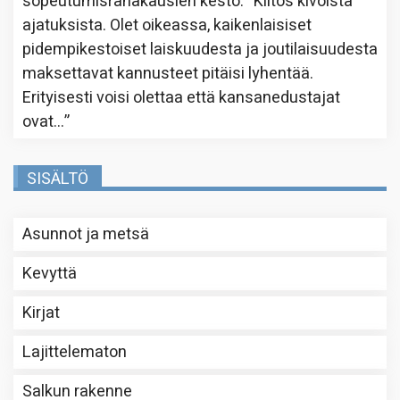
sopeutumisrahakausien kesto
: “
Kiitos kivoista
ajatuksista. Olet oikeassa, kaikenlaisiset
pidempikestoiset laiskuudesta ja joutilaisuudesta
maksettavat kannusteet pitäisi lyhentää.
Erityisesti voisi olettaa että kansanedustajat
ovat…
”
SISÄLTÖ
Asunnot ja metsä
Kevyttä
Kirjat
Lajittelematon
Salkun rakenne