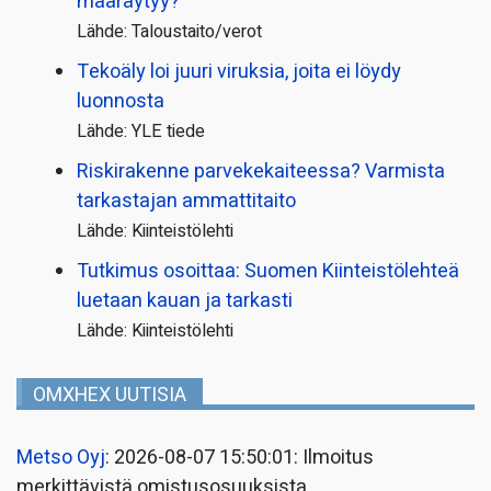
määräytyy?
Lähde: Taloustaito/verot
Tekoäly loi juuri viruksia, joita ei löydy
luonnosta
Lähde: YLE tiede
Riskirakenne parvekekaiteessa? Varmista
tarkastajan ammattitaito
Lähde: Kiinteistölehti
Tutkimus osoittaa: Suomen Kiinteistölehteä
luetaan kauan ja tarkasti
Lähde: Kiinteistölehti
OMXHEX UUTISIA
Metso Oyj
: 2026-08-07 15:50:01: Ilmoitus
merkittävistä omistusosuuksista