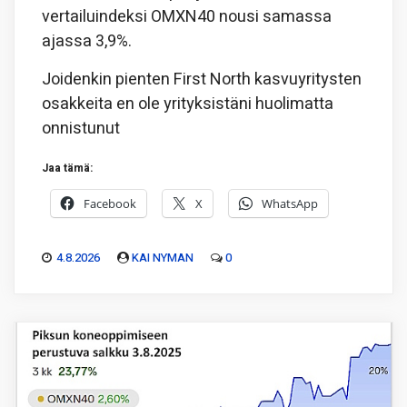
vertailuindeksi OMXN40 nousi samassa
ajassa 3,9%.
Joidenkin pienten First North kasvuyritysten
osakkeita en ole yrityksistäni huolimatta
onnistunut
Jaa tämä:
Facebook
X
WhatsApp
4.8.2026
KAI NYMAN
0