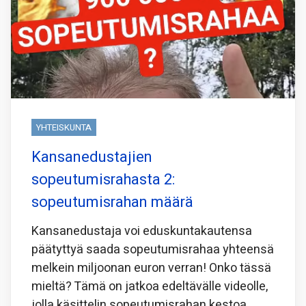
YHTEISKUNTA
Kansanedustajien
sopeutumisrahasta 2:
sopeutumisrahan määrä
Kansanedustaja voi eduskuntakautensa
päätyttyä saada sopeutumisrahaa yhteensä
melkein miljoonan euron verran! Onko tässä
mieltä? Tämä on jatkoa edeltävälle videolle,
jolla käsittelin sopeutumisrahan kestoa.