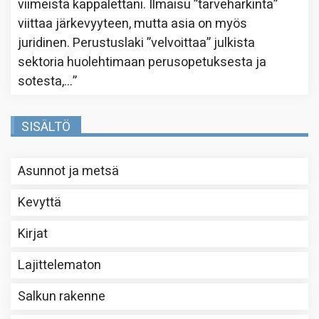
viimeistä kappalettani. Ilmaisu ”tarveharkinta”
viittaa järkevyyteen, mutta asia on myös
juridinen. Perustuslaki ”velvoittaa” julkista
sektoria huolehtimaan perusopetuksesta ja
sotesta,…
”
SISÄLTÖ
Asunnot ja metsä
Kevyttä
Kirjat
Lajittelematon
Salkun rakenne