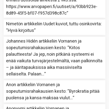
ennätti uutisoida aiheesta 2 vko:ssa.
https://www.arvopaperi.fi/uutiset/a/93bb923e-
8d89-45f5-bf07-f957d398c87c
”
Nimetön
artikkeliin
Uudet kuviot, tuttu osinkovirta
:
“
Hyvä kirjoitus
”
Johannes Hidén
artikkeliin
Vornanen ja
sopeutumisrahakausien kesto
: “
Kiitos
palautteesta! Ja jep, noin pitkänä systeemi ei
enää vaikuta turvajärjestelmältä, vaan palkinnolta
– ja ääritapauksissa aika massiiviselta
sellaiselta. Palaan…
”
Anon
artikkeliin
Vornanen ja
sopeutumisrahakausien kesto
: “
Byrokratia pitää
puolensa ja kansa maksaa viulut…
”
Anonyymi
artikkeliin
Vornanen ja