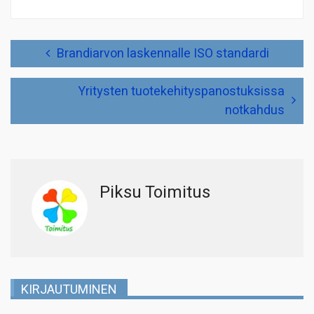
Artikkelien
Brandiarvon laskennalle ISO standardi
selaus
Yritysten tuotekehityspanostuksissa
notkahdus
Piksu Toimitus
KIRJAUTUMINEN