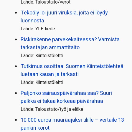
Lähde: Taloustaito/verot
Tekoäly loi juuri viruksia, joita ei löydy
luonnosta
Lähde: YLE tiede
Riskirakenne parvekekaiteessa? Varmista
tarkastajan ammattitaito
Lähde: Kiinteistölehti
Tutkimus osoittaa: Suomen Kiinteistölehteä
luetaan kauan ja tarkasti
Lähde: Kiinteistölehti
Paljonko sairauspäivä­rahaa saa? Suuri
palkka ei takaa korkeaa päivärahaa
Lähde: Taloustaito/työ ja eläke
10 000 euroa määräajaksi tilille – vertaile 13
pankin korot