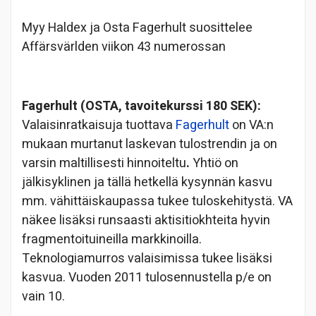
Myy Haldex ja Osta Fagerhult suosittelee
Affärsvärlden viikon 43 numerossan
Fagerhult (OSTA, tavoitekurssi 180 SEK):
Valaisinratkaisuja tuottava
Fagerhult
on VA:n
mukaan murtanut laskevan tulostrendin ja on
varsin maltillisesti hinnoiteltu
.
Yhtiö on
jälkisyklinen ja tällä hetkellä kysynnän kasvu
mm. vähittäiskaupassa tukee tuloskehitystä. VA
näkee lisäksi runsaasti aktisitiokhteita hyvin
fragmentoituineilla markkinoilla.
Teknologiamurros valaisimissa tukee lisäksi
kasvua. Vuoden 2011 tulosennustella p/e on
vain 10.