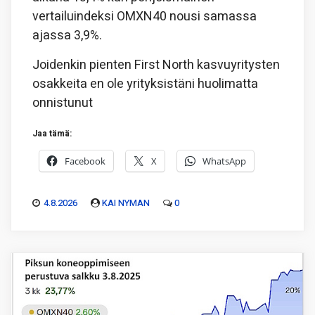
vertailuindeksi OMXN40 nousi samassa
ajassa 3,9%.
Joidenkin pienten First North kasvuyritysten
osakkeita en ole yrityksistäni huolimatta
onnistunut
Jaa tämä:
Facebook
X
WhatsApp
4.8.2026
KAI NYMAN
0