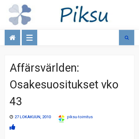
Talous
Affärsvärlden:
Osakesuositukset vko
43
27 LOKAKUUN, 2010
piksu-toimitus