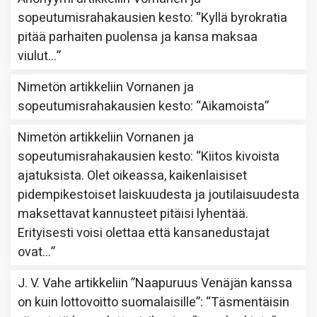
sopeutumisrahakausien kesto
: “
Kyllä byrokratia
pitää parhaiten puolensa ja kansa maksaa
viulut…
”
Nimetön
artikkeliin
Vornanen ja
sopeutumisrahakausien kesto
: “
Aikamoista
”
Nimetön
artikkeliin
Vornanen ja
sopeutumisrahakausien kesto
: “
Kiitos kivoista
ajatuksista. Olet oikeassa, kaikenlaisiset
pidempikestoiset laiskuudesta ja joutilaisuudesta
maksettavat kannusteet pitäisi lyhentää.
Erityisesti voisi olettaa että kansanedustajat
ovat…
”
J. V. Vahe
artikkeliin
”Naapuruus Venäjän kanssa
on kuin lottovoitto suomalaisille”
: “
Täsmentäisin