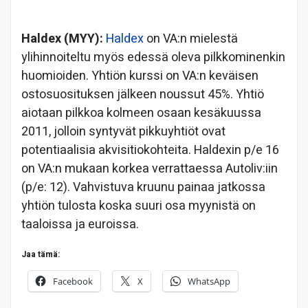
Haldex (MYY):
Haldex
on VA:n mielestä
ylihinnoiteltu myös edessä oleva pilkkominenkin
huomioiden. Yhtiön kurssi on VA:n keväisen
ostosuosituksen jälkeen noussut 45%. Yhtiö
aiotaan pilkkoa kolmeen osaan kesäkuussa
2011, jolloin syntyvät pikkuyhtiöt ovat
potentiaalisia akvisitiokohteita. Haldexin p/e 16
on VA:n mukaan korkea verrattaessa Autoliv:iin
(p/e: 12). Vahvistuva kruunu painaa jatkossa
yhtiön tulosta koska suuri osa myynistä on
taaloissa ja euroissa.
Jaa tämä:
Facebook
X
WhatsApp