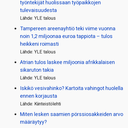
työntekijät huolissaan työpaikkojen
tulevaisuudesta
Lähde: YLE talous
Tampereen areenayhtiö teki viime vuonna
noin 1,2 miljoonaa euroa tappiota – tulos
heikkeni roimasti
Lähde: YLE talous
Atrian tulos laskee miljoonia afrikkalaisen
sikaruton takia
Lähde: YLE talous
Iskikö vesivahinko? Kartoita vahingot huolella
ennen korjausta
Lähde: Kiinteistölehti
Miten lesken saamien pörssi­osakkeiden arvo
määräytyy?