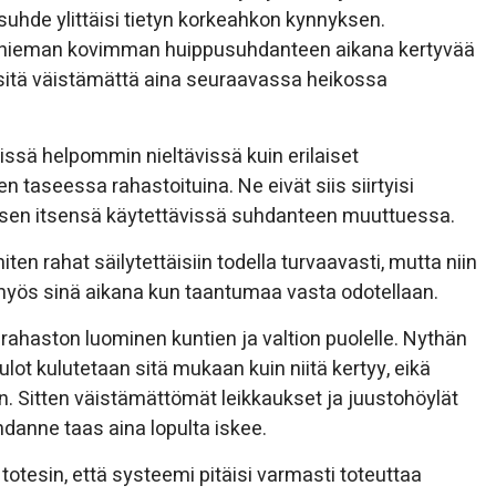
osuhde ylittäisi tietyn korkeahkon kynnyksen.
des hieman kovimman huippusuhdanteen aikana kertyvää
 sitä väistämättä aina seuraavassa heikossa
sissä helpommin nieltävissä kuin erilaiset
sen taseessa rahastoituina. Ne eivät siis siirtyisi
ityksen itsensä käytettävissä suhdanteen muuttuessa.
iten rahat säilytettäisiin todella turvaavasti, mutta niin
a myös sinä aikana kun taantumaa vasta odotellaan.
ahaston luominen kuntien ja valtion puolelle. Nythän
ot kulutetaan sitä mukaan kuin niitä kertyy, eikä
. Sitten väistämättömät leikkaukset ja juustohöylät
danne taas aina lopulta iskee.
totesin, että systeemi pitäisi varmasti toteuttaa