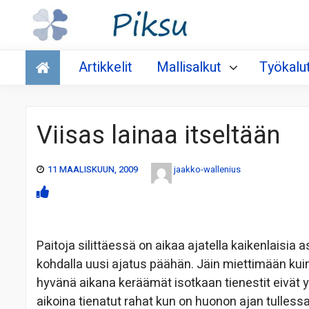
Talous
Artikkelit
Mallisalkut
Työkalu
Viisas lainaa itseltään
11 MAALISKUUN, 2009
jaakko-wallenius
Paitoja silittäessä on aikaa ajatella kaikenlaisia a
kohdalla uusi ajatus päähän. Jäin miettimään kuin
hyvänä aikana keräämät isotkaan tienestit eivät y
aikoina tienatut rahat kun on huonon ajan tullessa 