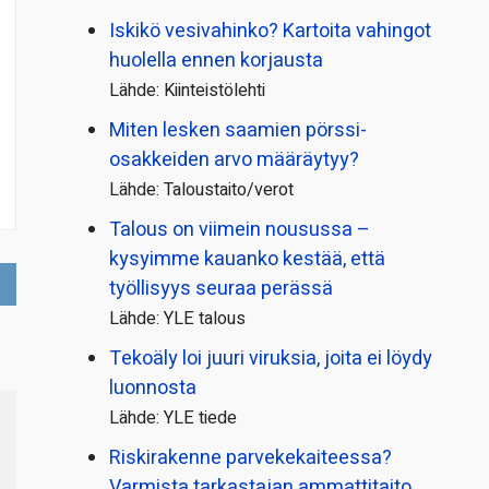
Iskikö vesivahinko? Kartoita vahingot
huolella ennen korjausta
Lähde: Kiinteistölehti
Miten lesken saamien pörssi­
osakkeiden arvo määräytyy?
Lähde: Taloustaito/verot
Talous on viimein nousussa –
kysyimme kauanko kestää, että
työllisyys seuraa perässä
Lähde: YLE talous
Tekoäly loi juuri viruksia, joita ei löydy
luonnosta
Lähde: YLE tiede
Riskirakenne parvekekaiteessa?
Varmista tarkastajan ammattitaito