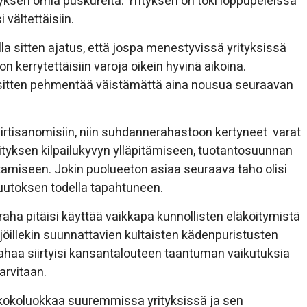
sen omia puskureita. Yrityksen on toki loppupeleissä
 vältettäisiin.
 sitten ajatus, että jospa menestyvissä yrityksissä
 kerrytettäisiin varoja oikein hyvinä aikoina.
in sitten pehmentää väistämättä aina nousua seuraavan
tä irtisanomisiin, niin suhdannerahastoon kertyneet varat
yrityksen kilpailukyvyn ylläpitämiseen, tuotantosuunnan
amiseen. Jokin puolueeton asiaa seuraava taho olisi
uutoksen todella tapahtuneen.
raha pitäisi käyttää vaikkapa kunnollisten eläköitymistä
kijöillekin suunnattavien kultaisten kädenpuristusten
rahaa siirtyisi kansantalouteen taantuman vaikutuksia
arvitaan.
ä kokoluokkaa suuremmissa yrityksissä ja sen