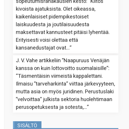
sopeutumisrahakausien kesto
: “
Kiitos
kivoista ajatuksista. Olet oikeassa,
kaikenlaisiset pidempikestoiset
laiskuudesta ja joutilaisuudesta
maksettavat kannusteet pitäisi lyhentää.
Erityisesti voisi olettaa että
kansanedustajat ovat…
”
J. V. Vahe
artikkeliin
”Naapuruus Venäjän
kanssa on kuin lottovoitto suomalaisille”
:
“
Täsmentäisin viimeistä kappalettani.
Ilmaisu ”tarveharkinta” viittaa järkevyyteen,
mutta asia on myös juridinen. Perustuslaki
”velvoittaa” julkista sektoria huolehtimaan
perusopetuksesta ja sotesta,…
”
SISÄLTÖ