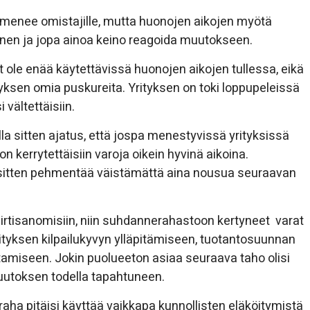
 menee omistajille, mutta huonojen aikojen myötä
en ja jopa ainoa keino reagoida muutokseen.
t ole enää käytettävissä huonojen aikojen tullessa, eikä
sen omia puskureita. Yrityksen on toki loppupeleissä
 vältettäisiin.
 sitten ajatus, että jospa menestyvissä yrityksissä
 kerrytettäisiin varoja oikein hyvinä aikoina.
in sitten pehmentää väistämättä aina nousua seuraavan
tä irtisanomisiin, niin suhdannerahastoon kertyneet varat
yrityksen kilpailukyvyn ylläpitämiseen, tuotantosuunnan
amiseen. Jokin puolueeton asiaa seuraava taho olisi
uutoksen todella tapahtuneen.
raha pitäisi käyttää vaikkapa kunnollisten eläköitymistä