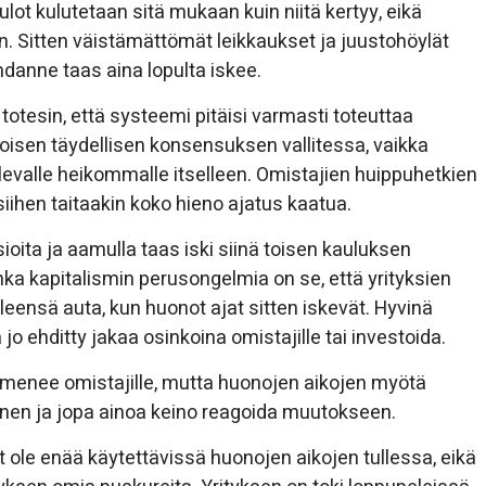
ot kulutetaan sitä mukaan kuin niitä kertyy, eikä
. Sitten väistämättömät leikkaukset ja juustohöylät
danne taas aina lopulta iskee.
totesin, että systeemi pitäisi varmasti toteuttaa
oisen täydellisen konsensuksen vallitessa, vaikka
ulevalle heikommalle itselleen. Omistajien huippuhetkien
siihen taitaakin koko hieno ajatus kaatua.
sioita ja aamulla taas iski siinä toisen kauluksen
ka kapitalismin perusongelmia on se, että yrityksien
leensä auta, kun huonot ajat sitten iskevät. Hyvinä
jo ehditty jakaa osinkoina omistajille tai investoida.
 menee omistajille, mutta huonojen aikojen myötä
en ja jopa ainoa keino reagoida muutokseen.
t ole enää käytettävissä huonojen aikojen tullessa, eikä