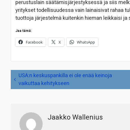
perustuslain säätämisjärjestyksessä ja siis melk
yritykset todellisuudessa vain lainaisivat rahaa t
tuottoja järjestelmä kuitenkin hieman leikkaisi ja 
Jaa tämä:
Facebook
X
WhatsApp
Artikkelien
USA:n keskuspankilla ei ole enää keinoja
selaus
vaikuttaa kehitykseen
Jaakko Wallenius