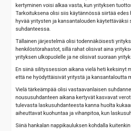
kertyminen voisi alkaa vasta, kun yrityksen tuott
Tarkoituksena olisi siis käytännössä siirtää e
hyvää yritysten ja kansantalouden käytettäväksi
suhdanteessa.
Tällainen järjestelmä olisi todennäköisesti yrityk
henkilöstörahastot, sillä rahat olisivat aina yrityk
yrityksen ulkopuolelle ja ne olisivat suoraan yr
En siinä silityssession aikana vielä heti keksinyt m
että ne hyödyttäisivät yritystä ja kansantaloutt
Vielä tärkeämpää olisi vastaavanlaisen suhdanner
noususuhdanteen aikana kertyvät kasvavat verotul
tulevasta laskusuhdanteesta kanna huolta kukaan
aiheuttavat kuohuntaa ja vihanpitoa, kun laskusuh
Siinä hankalan nappikauluksen kohdalla kuitenkin 