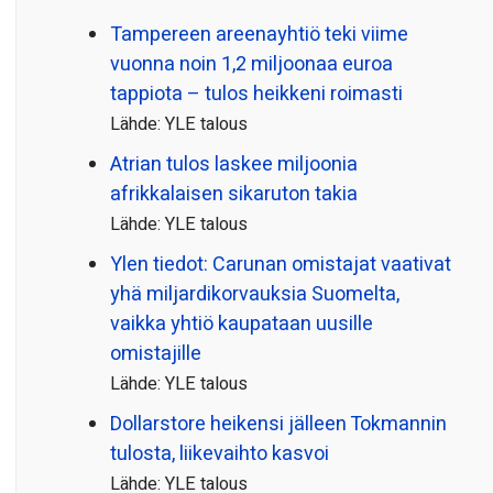
Tampereen areenayhtiö teki viime
vuonna noin 1,2 miljoonaa euroa
tappiota – tulos heikkeni roimasti
Lähde: YLE talous
Atrian tulos laskee miljoonia
afrikkalaisen sikaruton takia
Lähde: YLE talous
Ylen tiedot: Carunan omistajat vaativat
yhä miljardi­korvauksia Suomelta,
vaikka yhtiö kaupataan uusille
omistajille
Lähde: YLE talous
Dollarstore heikensi jälleen Tokmannin
tulosta, liikevaihto kasvoi
Lähde: YLE talous