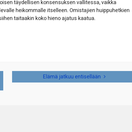
oisen täydellisen konsensuksen vallitessa, vaikka
ulevalle heikommalle itselleen. Omistajien huippuhetkien
siihen taitaakin koko hieno ajatus kaatua.
Elämä jatkuu entisellään