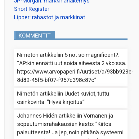
JP-Morgan: markkinanäkemys
Short Register
Lipper: rahastot ja markkinat
KOMMENTIT
Nimetön
artikkeliin
5 not so magnificent?
:
“
AP:kin ennätti uutisoida aiheesta 2 vko:ssa.
https://www.arvopaperi.fi/uutiset/a/93bb923e-
8d89-45f5-bf07-f957d398c87c
”
Nimetön
artikkeliin
Uudet kuviot, tuttu
osinkovirta
: “
Hyvä kirjoitus
”
Johannes Hidén
artikkeliin
Vornanen ja
sopeutumisrahakausien kesto
: “
Kiitos
palautteesta! Ja jep, noin pitkänä systeemi