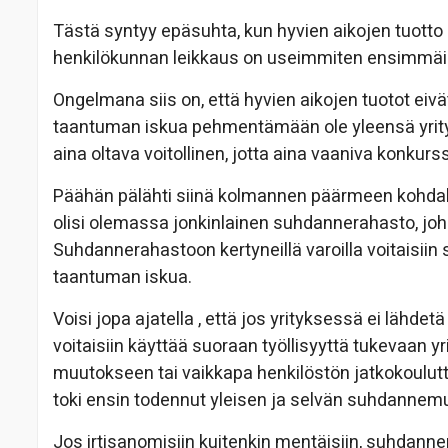
Tästä syntyy epäsuhta, kun hyvien aikojen tuotto
henkilökunnan leikkaus on useimmiten ensimmäin
Ongelmana siis on, että hyvien aikojen tuotot eivä
taantuman iskua pehmentämään ole yleensä yrityk
aina oltava voitollinen, jotta aina vaaniva konkurssi
Päähän pälähti siinä kolmannen päärmeen kohdalla
olisi olemassa jonkinlainen suhdannerahasto, johon
Suhdannerahastoon kertyneillä varoilla voitaisi
taantuman iskua.
Voisi jopa ajatella , että jos yrityksessä ei lähde
voitaisiin käyttää suoraan työllisyyttä tukevaan 
muutokseen tai vaikkapa henkilöstön jatkokoulutt
toki ensin todennut yleisen ja selvän suhdannem
Jos irtisanomisiin kuitenkin mentäisiin, suhdanne