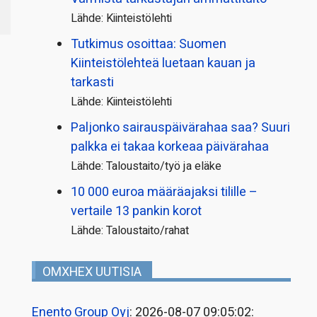
Lähde: Kiinteistölehti
Tutkimus osoittaa: Suomen
Kiinteistölehteä luetaan kauan ja
tarkasti
Lähde: Kiinteistölehti
Paljonko sairauspäivä­rahaa saa? Suuri
palkka ei takaa korkeaa päivärahaa
Lähde: Taloustaito/työ ja eläke
10 000 euroa määräajaksi tilille –
vertaile 13 pankin korot
Lähde: Taloustaito/rahat
OMXHEX UUTISIA
Enento Group Oyj
: 2026-08-07 09:05:02: