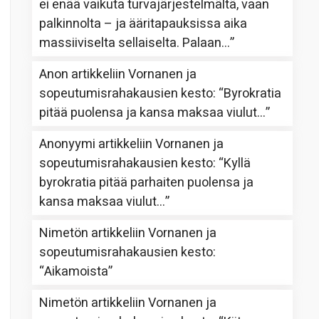
ei enää vaikuta turvajärjestelmältä, vaan
palkinnolta – ja ääritapauksissa aika
massiiviselta sellaiselta. Palaan…
”
Anon
artikkeliin
Vornanen ja
sopeutumisrahakausien kesto
: “
Byrokratia
pitää puolensa ja kansa maksaa viulut…
”
Anonyymi
artikkeliin
Vornanen ja
sopeutumisrahakausien kesto
: “
Kyllä
byrokratia pitää parhaiten puolensa ja
kansa maksaa viulut…
”
Nimetön
artikkeliin
Vornanen ja
sopeutumisrahakausien kesto
:
“
Aikamoista
”
Nimetön
artikkeliin
Vornanen ja