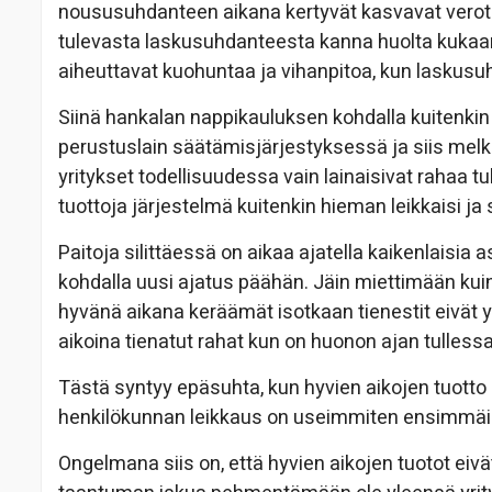
noususuhdanteen aikana kertyvät kasvavat verotul
tulevasta laskusuhdanteesta kanna huolta kukaan
aiheuttavat kuohuntaa ja vihanpitoa, kun laskusuh
Siinä hankalan nappikauluksen kohdalla kuitenkin 
perustuslain säätämisjärjestyksessä ja siis melk
yritykset todellisuudessa vain lainaisivat rahaa t
tuottoja järjestelmä kuitenkin hieman leikkaisi ja 
Paitoja silittäessä on aikaa ajatella kaikenlaisia a
kohdalla uusi ajatus päähän. Jäin miettimään kuin
hyvänä aikana keräämät isotkaan tienestit eivät y
aikoina tienatut rahat kun on huonon ajan tullessa 
Tästä syntyy epäsuhta, kun hyvien aikojen tuotto
henkilökunnan leikkaus on useimmiten ensimmäin
Ongelmana siis on, että hyvien aikojen tuotot eivä