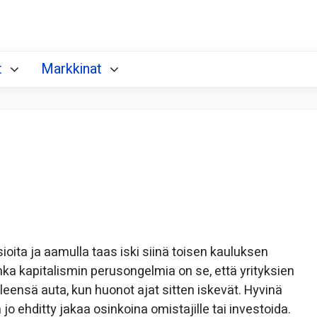
t
Markkinat
sioita ja aamulla taas iski siinä toisen kauluksen
ka kapitalismin perusongelmia on se, että yrityksien
leensä auta, kun huonot ajat sitten iskevät. Hyvinä
jo ehditty jakaa osinkoina omistajille tai investoida.