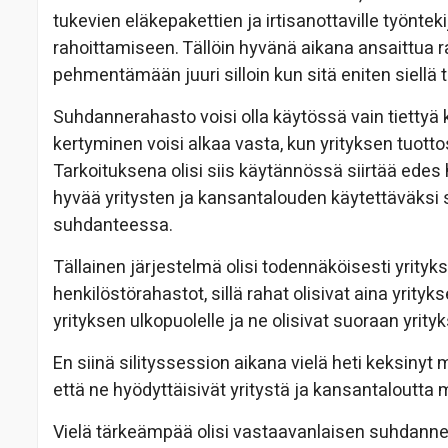
tukevien eläkepakettien ja irtisanottaville työnte
rahoittamiseen. Tällöin hyvänä aikana ansaittua 
pehmentämään juuri silloin kun sitä eniten siellä t
Suhdannerahasto voisi olla käytössä vain tietty
kertyminen voisi alkaa vasta, kun yrityksen tuott
Tarkoituksena olisi siis käytännössä siirtää e
hyvää yritysten ja kansantalouden käytettäväksi
suhdanteessa.
Tällainen järjestelmä olisi todennäköisesti yrityk
henkilöstörahastot, sillä rahat olisivat aina yrityk
yrityksen ulkopuolelle ja ne olisivat suoraan yr
En siinä silityssession aikana vielä heti keksinyt m
että ne hyödyttäisivät yritystä ja kansantaloutt
Vielä tärkeämpää olisi vastaavanlaisen suhdanner