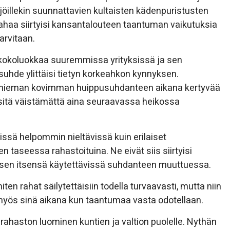
kijöillekin suunnattavien kultaisten kädenpuristusten
rahaa siirtyisi kansantalouteen taantuman vaikutuksia
arvitaan.
ä kokoluokkaa suuremmissa yrityksissä ja sen
osuhde ylittäisi tietyn korkeahkon kynnyksen.
des hieman kovimman huippusuhdanteen aikana kertyvää
 sitä väistämättä aina seuraavassa heikossa
sissä helpommin nieltävissä kuin erilaiset
sen taseessa rahastoituina. Ne eivät siis siirtyisi
ityksen itsensä käytettävissä suhdanteen muuttuessa.
iten rahat säilytettäisiin todella turvaavasti, mutta niin
a myös sinä aikana kun taantumaa vasta odotellaan.
ahaston luominen kuntien ja valtion puolelle. Nythän