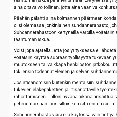
taantuman iskua pehmentämään ole yleensä yrityk
aina oltava voitollinen, jotta aina vaaniva konkurssi
Päähän pälähti siinä kolmannen päärmeen kohdalla
olisi olemassa jonkinlainen suhdannerahasto, johon
Suhdannerahastoon kertyneillä varoilla voitaisi
taantuman iskua.
Voisi jopa ajatella , että jos yrityksessä ei lähde
voitaisiin käyttää suoraan työllisyyttä tukevaan 
muutokseen tai vaikkapa henkilöstön jatkokoulutt
toki ensin todennut yleisen ja selvän suhdannem
Jos irtisanomisiin kuitenkin mentäisiin, suhdanne
tukevien eläkepakettien ja irtisanottaville työnte
rahoittamiseen. Tällöin hyvänä aikana ansaittua 
pehmentämään juuri silloin kun sitä eniten siellä t
Suhdannerahasto voisi olla käytössä vain tietty