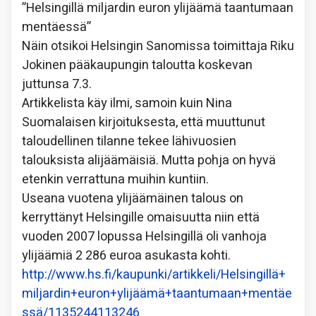
”Helsingillä miljardin euron ylijäämä taantumaan
mentäessä”
Näin otsikoi Helsingin Sanomissa toimittaja Riku
Jokinen pääkaupungin taloutta koskevan
juttunsa 7.3.
Artikkelista käy ilmi, samoin kuin Nina
Suomalaisen kirjoituksesta, että muuttunut
taloudellinen tilanne tekee lähivuosien
talouksista alijäämäisiä. Mutta pohja on hyvä
etenkin verrattuna muihin kuntiin.
Useana vuotena ylijäämäinen talous on
kerryttänyt Helsingille omaisuutta niin että
vuoden 2007 lopussa Helsingillä oli vanhoja
ylijäämiä 2 286 euroa asukasta kohti.
http://www.hs.fi/kaupunki/artikkeli/Helsingillä+
miljardin+euron+ylijäämä+taantumaan+mentäe
ssä/1135244113246