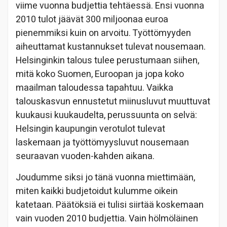
viime vuonna budjettia tehtäessä. Ensi vuonna
2010 tulot jäävät 300 miljoonaa euroa
pienemmiksi kuin on arvoitu. Työttömyyden
aiheuttamat kustannukset tulevat nousemaan.
Helsinginkin talous tulee perustumaan siihen,
mitä koko Suomen, Euroopan ja jopa koko
maailman taloudessa tapahtuu. Vaikka
talouskasvun ennustetut miinusluvut muuttuvat
kuukausi kuukaudelta, perussuunta on selvä:
Helsingin kaupungin verotulot tulevat
laskemaan ja työttömyysluvut nousemaan
seuraavan vuoden-kahden aikana.
Joudumme siksi jo tänä vuonna miettimään,
miten kaikki budjetoidut kulumme oikein
katetaan. Päätöksiä ei tulisi siirtää koskemaan
vain vuoden 2010 budjettia. Vain hölmöläinen