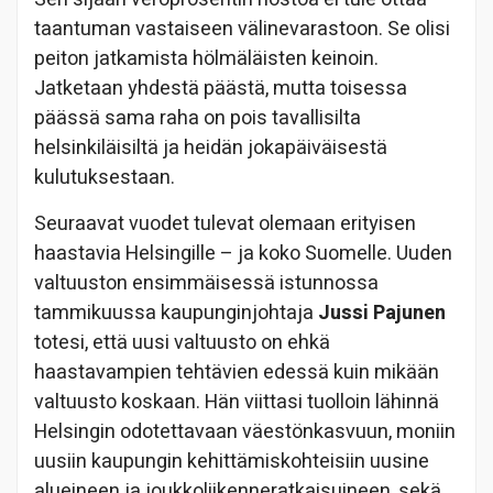
taantuman vastaiseen välinevarastoon. Se olisi
peiton jatkamista hölmäläisten keinoin.
Jatketaan yhdestä päästä, mutta toisessa
päässä sama raha on pois tavallisilta
helsinkiläisiltä ja heidän jokapäiväisestä
kulutuksestaan.
Seuraavat vuodet tulevat olemaan erityisen
haastavia Helsingille – ja koko Suomelle. Uuden
valtuuston ensimmäisessä istunnossa
tammikuussa kaupunginjohtaja
Jussi Pajunen
totesi, että uusi valtuusto on ehkä
haastavampien tehtävien edessä kuin mikään
valtuusto koskaan. Hän viittasi tuolloin lähinnä
Helsingin odotettavaan väestönkasvuun, moniin
uusiin kaupungin kehittämiskohteisiin uusine
alueineen ja joukkoliikenneratkaisuineen, sekä