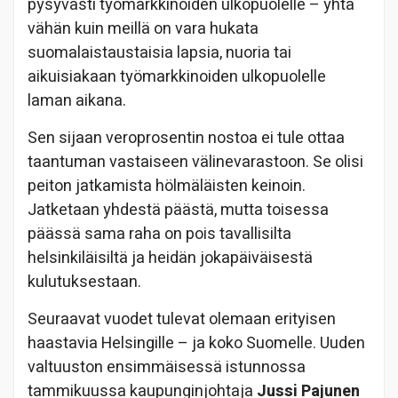
pysyvästi työmarkkinoiden ulkopuolelle – yhtä
vähän kuin meillä on vara hukata
suomalaistaustaisia lapsia, nuoria tai
aikuisiakaan työmarkkinoiden ulkopuolelle
laman aikana.
Sen sijaan veroprosentin nostoa ei tule ottaa
taantuman vastaiseen välinevarastoon. Se olisi
peiton jatkamista hölmäläisten keinoin.
Jatketaan yhdestä päästä, mutta toisessa
päässä sama raha on pois tavallisilta
helsinkiläisiltä ja heidän jokapäiväisestä
kulutuksestaan.
Seuraavat vuodet tulevat olemaan erityisen
haastavia Helsingille – ja koko Suomelle. Uuden
valtuuston ensimmäisessä istunnossa
tammikuussa kaupunginjohtaja
Jussi Pajunen