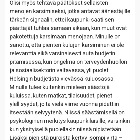
Olisi myös tehtävä päätökset sellaisten
menojen karsimiseksi, jotka antavat äänestäjille
tärkeän signaalin, ettei kaupunki saati sen
päättäjät tuhlaa samaan aikaan, kun muut ovat
pakotettuja karsimaan menojaan. Minulle on
sanottu, että pienten kulujen karsiminen ei ole
relevanttia eikä varsinaisesti auta budjetin
pitämisessä, kun ongelma on terveydenhuollon
ja sosiaalisektorin valtavassa, yli puolet
Helsingin budjetista vievässä kuluosassa.
Minulle tulee kuitenkin mieleen säästöjä
kuluissa, kuten matkat, tilaisuudet, pienet
ylellisyydet, joita vielä viime vuonna pidettiin
itsestään selvyytenä. Niissä säästämisellä on
psykologinen merkitys kaupunkilaisille, varsinkin
kun yksityisellä puolellakin niissä nipistetään.
Lisäksi pienistä puroista kertyy isompi virta –