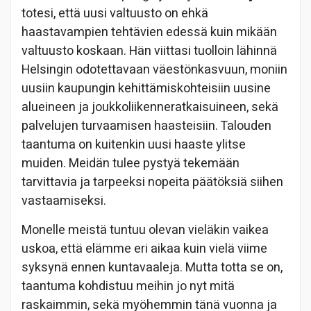
totesi, että uusi valtuusto on ehkä
haastavampien tehtävien edessä kuin mikään
valtuusto koskaan. Hän viittasi tuolloin lähinnä
Helsingin odotettavaan väestönkasvuun, moniin
uusiin kaupungin kehittämiskohteisiin uusine
alueineen ja joukkoliikenneratkaisuineen, sekä
palvelujen turvaamisen haasteisiin. Talouden
taantuma on kuitenkin uusi haaste ylitse
muiden. Meidän tulee pystyä tekemään
tarvittavia ja tarpeeksi nopeita päätöksiä siihen
vastaamiseksi.
Monelle meistä tuntuu olevan vieläkin vaikea
uskoa, että elämme eri aikaa kuin vielä viime
syksynä ennen kuntavaaleja. Mutta totta se on,
taantuma kohdistuu meihin jo nyt mitä
raskaimmin, sekä myöhemmin tänä vuonna ja