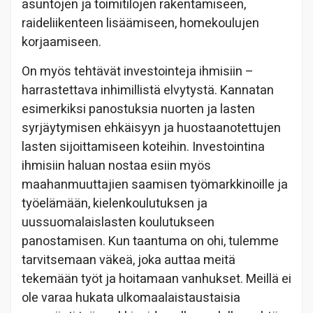
asuntojen ja toimitilojen rakentamiseen,
raideliikenteen lisäämiseen, homekoulujen
korjaamiseen.
On myös tehtävät investointeja ihmisiin –
harrastettava inhimillistä elvytystä. Kannatan
esimerkiksi panostuksia nuorten ja lasten
syrjäytymisen ehkäisyyn ja huostaanotettujen
lasten sijoittamiseen koteihin. Investointina
ihmisiin haluan nostaa esiin myös
maahanmuuttajien saamisen työmarkkinoille ja
työelämään, kielenkoulutuksen ja
uussuomalaislasten koulutukseen
panostamisen. Kun taantuma on ohi, tulemme
tarvitsemaan väkeä, joka auttaa meitä
tekemään työt ja hoitamaan vanhukset. Meillä ei
ole varaa hukata ulkomaalaistaustaisia