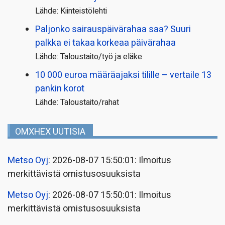
Lähde: Kiinteistölehti
Paljonko sairauspäivä­rahaa saa? Suuri
palkka ei takaa korkeaa päivärahaa
Lähde: Taloustaito/työ ja eläke
10 000 euroa määräajaksi tilille – vertaile 13
pankin korot
Lähde: Taloustaito/rahat
OMXHEX UUTISIA
Metso Oyj
: 2026-08-07 15:50:01: Ilmoitus
merkittävistä omistusosuuksista
Metso Oyj
: 2026-08-07 15:50:01: Ilmoitus
merkittävistä omistusosuuksista