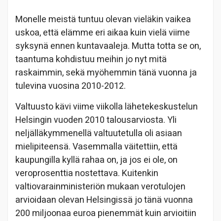
Monelle meistä tuntuu olevan vieläkin vaikea
uskoa, että elämme eri aikaa kuin vielä viime
syksynä ennen kuntavaaleja. Mutta totta se on,
taantuma kohdistuu meihin jo nyt mitä
raskaimmin, sekä myöhemmin tänä vuonna ja
tulevina vuosina 2010-2012.
Valtuusto kävi viime viikolla lähetekeskustelun
Helsingin vuoden 2010 talousarviosta. Yli
neljälläkymmenellä valtuutetulla oli asiaan
mielipiteensä. Vasemmalla väitettiin, että
kaupungilla kyllä rahaa on, ja jos ei ole, on
veroprosenttia nostettava. Kuitenkin
valtiovarainministeriön mukaan verotulojen
arvioidaan olevan Helsingissä jo tänä vuonna
200 miljoonaa euroa pienemmät kuin arvioitiin