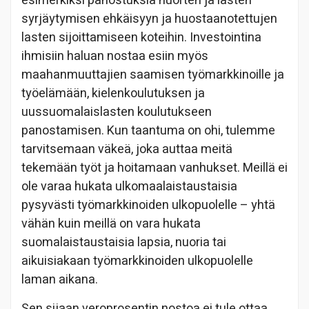
esimerkiksi panostuksia nuorten ja lasten
syrjäytymisen ehkäisyyn ja huostaanotettujen
lasten sijoittamiseen koteihin. Investointina
ihmisiin haluan nostaa esiin myös
maahanmuuttajien saamisen työmarkkinoille ja
työelämään, kielenkoulutuksen ja
uussuomalaislasten koulutukseen
panostamisen. Kun taantuma on ohi, tulemme
tarvitsemaan väkeä, joka auttaa meitä
tekemään työt ja hoitamaan vanhukset. Meillä ei
ole varaa hukata ulkomaalaistaustaisia
pysyvästi työmarkkinoiden ulkopuolelle – yhtä
vähän kuin meillä on vara hukata
suomalaistaustaisia lapsia, nuoria tai
aikuisiakaan työmarkkinoiden ulkopuolelle
laman aikana.
Sen sijaan veroprosentin nostoa ei tule ottaa