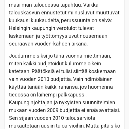
maailman taloudessa tapahtuu. Vaikka
talouskasvun ennustetut miinusluvut muuttuvat
kuukausi kuukaudelta, perussuunta on selvä:
Helsingin kaupungin verotulot tulevat
laskemaan ja työttömyysluvut nousemaan
seuraavan vuoden-kahden aikana.
Joudumme siksi jo tänä vuonna miettimään,
miten kaikki budjetoidut kulumme oikein
katetaan. Päätöksiä ei tulisi siirtää koskemaan
vain vuoden 2010 budjettia. Vain hölmöläinen
käyttää tänään kaikki rahansa, jos huomenna
tiedossa on laihempi palkkapussi.
Kaupunginjohtajan ja nykyisten suunnitelmien
mukaan vuoden 2009 budjettia ei enää avattaisi.
Sen sijaan vuoden 2010 talousarviota
mukautetaan uusiin tuloarvioihin. Mutta pitäisikö