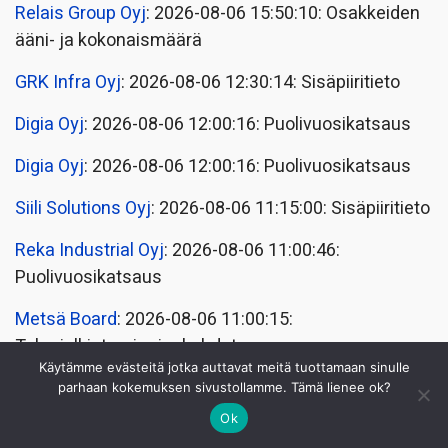
Relais Group Oyj
: 2026-08-06 15:50:10: Osakkeiden
ääni- ja kokonaismäärä
GRK Infra Oyj
: 2026-08-06 12:30:14: Sisäpiiritieto
Digia Oyj
: 2026-08-06 12:00:16: Puolivuosikatsaus
Digia Oyj
: 2026-08-06 12:00:16: Puolivuosikatsaus
Siili Solutions Oyj
: 2026-08-06 11:15:00: Sisäpiiritieto
Reka Industrial Oyj
: 2026-08-06 11:00:46:
Puolivuosikatsaus
Metsä Board
: 2026-08-06 11:00:15:
Tulosjulkistamisajankohdat
Käytämme evästeitä jotka auttavat meitä tuottamaan sinulle
Metsä Board
: 2026-08-06 11:00:14:
parhaan kokemuksen sivustollamme. Tämä lienee ok?
Tulosjulkistamisajankohdat
Ok