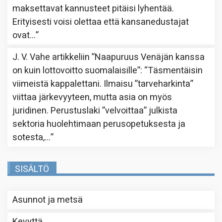
maksettavat kannusteet pitäisi lyhentää.
Erityisesti voisi olettaa että kansanedustajat
ovat…
”
J. V. Vahe
artikkeliin
”Naapuruus Venäjän kanssa
on kuin lottovoitto suomalaisille”
: “
Täsmentäisin
viimeistä kappalettani. Ilmaisu ”tarveharkinta”
viittaa järkevyyteen, mutta asia on myös
juridinen. Perustuslaki ”velvoittaa” julkista
sektoria huolehtimaan perusopetuksesta ja
sotesta,…
”
SISÄLTÖ
Asunnot ja metsä
Kevyttä