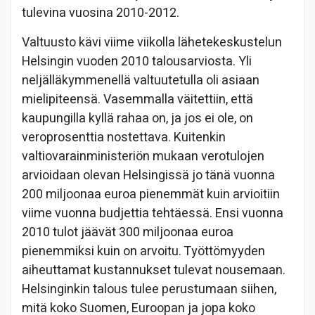
tulevina vuosina 2010-2012.
Valtuusto kävi viime viikolla lähetekeskustelun
Helsingin vuoden 2010 talousarviosta. Yli
neljälläkymmenellä valtuutetulla oli asiaan
mielipiteensä. Vasemmalla väitettiin, että
kaupungilla kyllä rahaa on, ja jos ei ole, on
veroprosenttia nostettava. Kuitenkin
valtiovarainministeriön mukaan verotulojen
arvioidaan olevan Helsingissä jo tänä vuonna
200 miljoonaa euroa pienemmät kuin arvioitiin
viime vuonna budjettia tehtäessä. Ensi vuonna
2010 tulot jäävät 300 miljoonaa euroa
pienemmiksi kuin on arvoitu. Työttömyyden
aiheuttamat kustannukset tulevat nousemaan.
Helsinginkin talous tulee perustumaan siihen,
mitä koko Suomen, Euroopan ja jopa koko