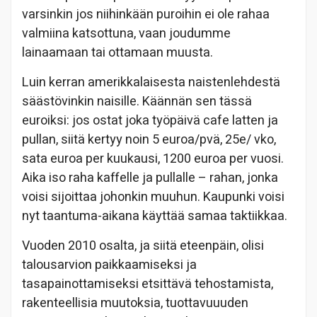
varsinkin jos niihinkään puroihin ei ole rahaa
valmiina katsottuna, vaan joudumme
lainaamaan tai ottamaan muusta.
Luin kerran amerikkalaisesta naistenlehdestä
säästövinkin naisille. Käännän sen tässä
euroiksi: jos ostat joka työpäivä cafe latten ja
pullan, siitä kertyy noin 5 euroa/pvä, 25e/ vko,
sata euroa per kuukausi, 1200 euroa per vuosi.
Aika iso raha kaffelle ja pullalle – rahan, jonka
voisi sijoittaa johonkin muuhun. Kaupunki voisi
nyt taantuma-aikana käyttää samaa taktiikkaa.
Vuoden 2010 osalta, ja siitä eteenpäin, olisi
talousarvion paikkaamiseksi ja
tasapainottamiseksi etsittävä tehostamista,
rakenteellisia muutoksia, tuottavuuuden