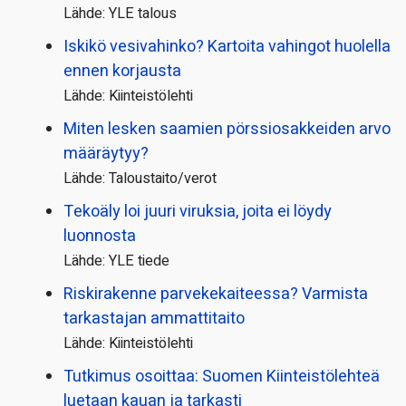
Lähde: YLE talous
Iskikö vesivahinko? Kartoita vahingot huolella
ennen korjausta
Lähde: Kiinteistölehti
Miten lesken saamien pörssi­osakkeiden arvo
määräytyy?
Lähde: Taloustaito/verot
Tekoäly loi juuri viruksia, joita ei löydy
luonnosta
Lähde: YLE tiede
Riskirakenne parvekekaiteessa? Varmista
tarkastajan ammattitaito
Lähde: Kiinteistölehti
Tutkimus osoittaa: Suomen Kiinteistölehteä
luetaan kauan ja tarkasti