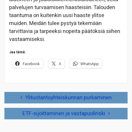
palvelujen turvaamisen haasteisiin. Talouden
taantuma on kuitenkin uusi haaste ylitse
muiden. Meidän tulee pystyä tekemään
tarvittavia ja tarpeeksi nopeita päätöksiä siihen
vastaamiseksi.
Jaa tämä:
Facebook
X
WhatsApp
Artikkelien
Ylituotantoyhteiskunnan purkaminen
selaus
ETF-sijoittaminen ja vastapuoliriski