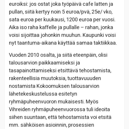
euroiksi: jos ostat joka työpäivä cafe latten ja
pullan, siitä kertyy noin 5 euroa/pvä, 25e/ vko,
sata euroa per kuukausi, 1200 euroa per vuosi.
Aika iso raha kaffelle ja pullalle – rahan, jonka
voisi sijoittaa johonkin muuhun. Kaupunki voisi
nyt taantuma-aikana käyttää samaa taktiikkaa.
Vuoden 2010 osalta, ja siitä eteenpäin, olisi
talousarvion paikkaamiseksi ja
tasapainottamiseksi etsittävä tehostamista,
rakenteellisia muutoksia, tuottavuuuden
nostamista Kokoomuksen talousarvion
lähetekeskustelussa esitetyn
ryhmäpuheenvuoron mukaisesti. Myös
Vihreiden ryhmäpuheenvuorossa tuli ideoita
siihen suuntaan, että tehostamista voi etsitä
mm. sähköisen asioinnin, prosessien