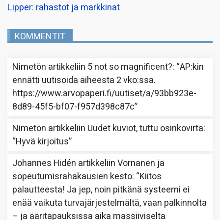
Lipper: rahastot ja markkinat
KOMMENTIT
Nimetön
artikkeliin
5 not so magnificent?
: “
AP:kin
ennätti uutisoida aiheesta 2 vko:ssa.
https://www.arvopaperi.fi/uutiset/a/93bb923e-
8d89-45f5-bf07-f957d398c87c
”
Nimetön
artikkeliin
Uudet kuviot, tuttu osinkovirta
:
“
Hyvä kirjoitus
”
Johannes Hidén
artikkeliin
Vornanen ja
sopeutumisrahakausien kesto
: “
Kiitos
palautteesta! Ja jep, noin pitkänä systeemi ei
enää vaikuta turvajärjestelmältä, vaan palkinnolta
– ja ääritapauksissa aika massiiviselta