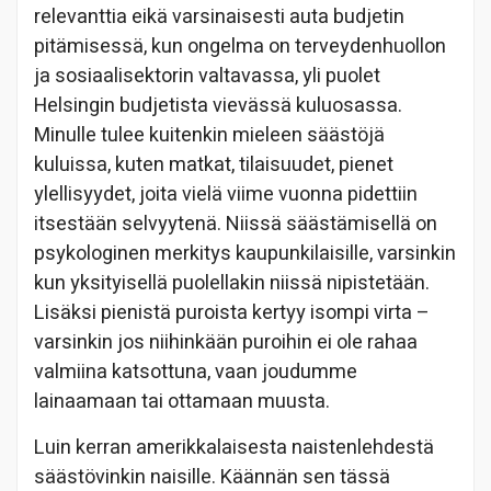
relevanttia eikä varsinaisesti auta budjetin
pitämisessä, kun ongelma on terveydenhuollon
ja sosiaalisektorin valtavassa, yli puolet
Helsingin budjetista vievässä kuluosassa.
Minulle tulee kuitenkin mieleen säästöjä
kuluissa, kuten matkat, tilaisuudet, pienet
ylellisyydet, joita vielä viime vuonna pidettiin
itsestään selvyytenä. Niissä säästämisellä on
psykologinen merkitys kaupunkilaisille, varsinkin
kun yksityisellä puolellakin niissä nipistetään.
Lisäksi pienistä puroista kertyy isompi virta –
varsinkin jos niihinkään puroihin ei ole rahaa
valmiina katsottuna, vaan joudumme
lainaamaan tai ottamaan muusta.
Luin kerran amerikkalaisesta naistenlehdestä
säästövinkin naisille. Käännän sen tässä