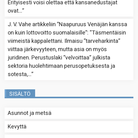
Erityisesti voisi olettaa että kansanedustajat
ovat…
”
J. V. Vahe
artikkeliin
”Naapuruus Venäjän kanssa
on kuin lottovoitto suomalaisille”
: “
Täsmentäisin
viimeistä kappalettani. Ilmaisu ”tarveharkinta”
viittaa järkevyyteen, mutta asia on myös
juridinen. Perustuslaki ”velvoittaa” julkista
sektoria huolehtimaan perusopetuksesta ja
sotesta,…
”
SISÄLTÖ
Asunnot ja metsä
Kevyttä