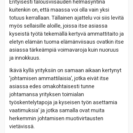
Erityisesti talousviisauden helmasyntinä
kuitenkin on, että maassa voi olla vain yksi
totuus kerrallaan. Tällainen ajattelu voi siis levitä
myös sellaisille aloille, joissa itse asiassa
kyseistä työtä tekemällä kertyvä ammattitaito ja
eletyn elämän tuoma elämänviisaus ovatkin itse
asiassa tärkeämpiä voimavaroja kuin nuoruus
ja innokkuus.
Ikävä kyllä yrityksiin on samaan aikaan kertynyt
’johtamisen ammattilaisia’, jotka eivät itse
asiassa edes omakohtaisesti tunne
johtamansa yrityksen toimialan
työskentelytapoja ja kyseisen työn asettamia
vaatimuksia’ ja jotka samalla ovat muita
herkemmin johtamisen muotivirtausten
vietävissä.