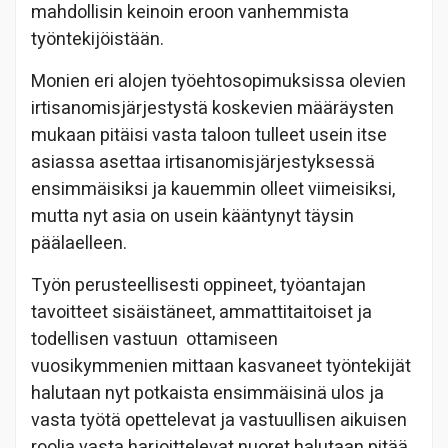
mahdollisin keinoin eroon vanhemmista
työntekijöistään.
Monien eri alojen työehtosopimuksissa olevien
irtisanomisjärjestystä koskevien määräysten
mukaan pitäisi vasta taloon tulleet usein itse
asiassa asettaa irtisanomisjärjestyksessä
ensimmäisiksi ja kauemmin olleet viimeisiksi,
mutta nyt asia on usein kääntynyt täysin
päälaelleen.
Työn perusteellisesti oppineet, työantajan
tavoitteet sisäistäneet, ammattitaitoiset ja
todellisen vastuun ottamiseen
vuosikymmenien mittaan kasvaneet työntekijät
halutaan nyt potkaista ensimmäisinä ulos ja
vasta työtä opettelevat ja vastuullisen aikuisen
roolia vasta harjoittelevat nuoret halutaan pitää