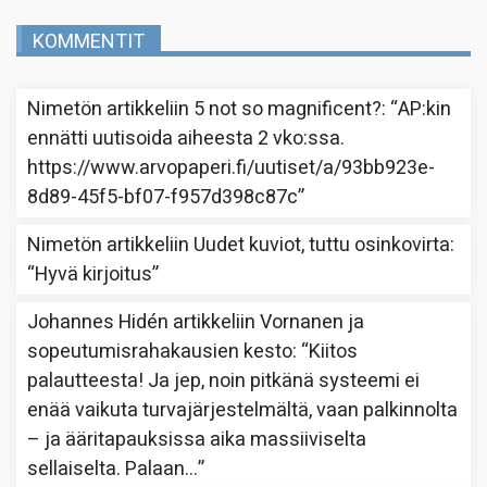
KOMMENTIT
Nimetön
artikkeliin
5 not so magnificent?
: “
AP:kin
ennätti uutisoida aiheesta 2 vko:ssa.
https://www.arvopaperi.fi/uutiset/a/93bb923e-
8d89-45f5-bf07-f957d398c87c
”
Nimetön
artikkeliin
Uudet kuviot, tuttu osinkovirta
:
“
Hyvä kirjoitus
”
Johannes Hidén
artikkeliin
Vornanen ja
sopeutumisrahakausien kesto
: “
Kiitos
palautteesta! Ja jep, noin pitkänä systeemi ei
enää vaikuta turvajärjestelmältä, vaan palkinnolta
– ja ääritapauksissa aika massiiviselta
sellaiselta. Palaan…
”