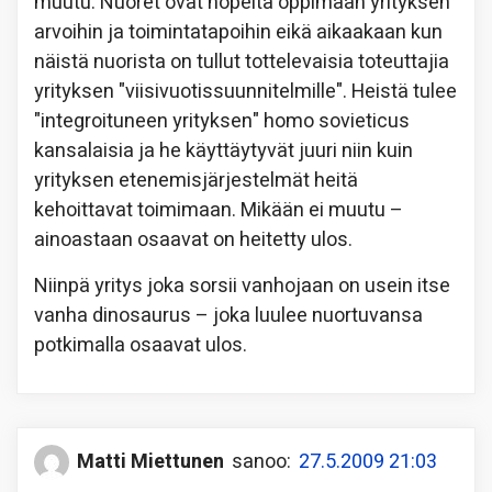
muutu. Nuoret ovat nopeita oppimaan yrityksen
arvoihin ja toimintatapoihin eikä aikaakaan kun
näistä nuorista on tullut tottelevaisia toteuttajia
yrityksen "viisivuotissuunnitelmille". Heistä tulee
"integroituneen yrityksen" homo sovieticus
kansalaisia ja he käyttäytyvät juuri niin kuin
yrityksen etenemisjärjestelmät heitä
kehoittavat toimimaan. Mikään ei muutu –
ainoastaan osaavat on heitetty ulos.
Niinpä yritys joka sorsii vanhojaan on usein itse
vanha dinosaurus – joka luulee nuortuvansa
potkimalla osaavat ulos.
Matti Miettunen
sanoo:
27.5.2009 21:03