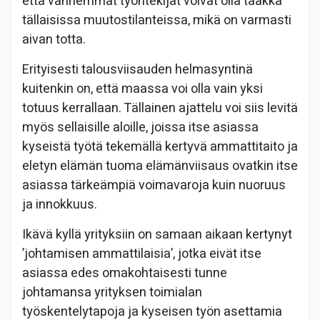
että vanhemmat työntekijät voivat olla taakka
tällaisissa muutostilanteissa, mikä on varmasti
aivan totta.
Erityisesti talousviisauden helmasyntinä
kuitenkin on, että maassa voi olla vain yksi
totuus kerrallaan. Tällainen ajattelu voi siis levitä
myös sellaisille aloille, joissa itse asiassa
kyseistä työtä tekemällä kertyvä ammattitaito ja
eletyn elämän tuoma elämänviisaus ovatkin itse
asiassa tärkeämpiä voimavaroja kuin nuoruus
ja innokkuus.
Ikävä kyllä yrityksiin on samaan aikaan kertynyt
’johtamisen ammattilaisia’, jotka eivät itse
asiassa edes omakohtaisesti tunne
johtamansa yrityksen toimialan
työskentelytapoja ja kyseisen työn asettamia