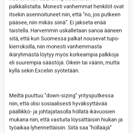
palkkalistalta. Monesti vanhemmat henkilöt ovat
itsekin asennoituneet niin, että "no, jos putkeen
pääsee, niin mikäs siinä". Ei jakseta enää
taistella. Harvemmin uskalletaan sanoa ääneen
sitä, että kun Suomessa palkat nousevat tupo-
kierroksilla, niin monesti vanhemmasta
ikäryhmästä löytyy myös korkeampia palkkoja
eli suurempia säästöjä. Oikein tai väärin, mutta
kyllä sekin Exceliin syötetään.
Meiltä puuttuu "down-sizing" yritysputkessa
niin, että olisi sosiaalisesti hyväksyttävää
päällikkö- ja johtajatasolla höllätä ikävuosien
mukana niin, että vastuita löysättäisiin hiukan ja
työaikaa lyhennettäisiin. Siitä saa "höllääjä"