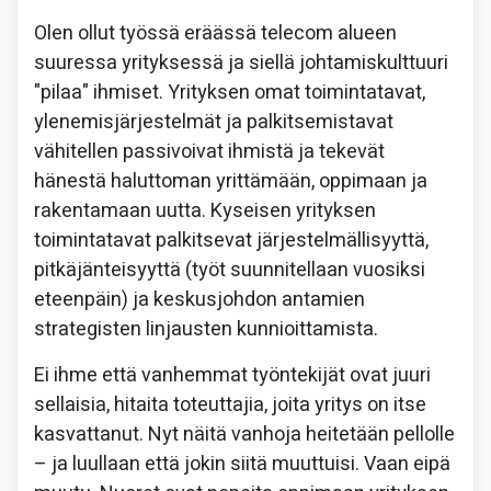
Olen ollut työssä eräässä telecom alueen
suuressa yrityksessä ja siellä johtamiskulttuuri
"pilaa" ihmiset. Yrityksen omat toimintatavat,
ylenemisjärjestelmät ja palkitsemistavat
vähitellen passivoivat ihmistä ja tekevät
hänestä haluttoman yrittämään, oppimaan ja
rakentamaan uutta. Kyseisen yrityksen
toimintatavat palkitsevat järjestelmällisyyttä,
pitkäjänteisyyttä (työt suunnitellaan vuosiksi
eteenpäin) ja keskusjohdon antamien
strategisten linjausten kunnioittamista.
Ei ihme että vanhemmat työntekijät ovat juuri
sellaisia, hitaita toteuttajia, joita yritys on itse
kasvattanut. Nyt näitä vanhoja heitetään pellolle
– ja luullaan että jokin siitä muuttuisi. Vaan eipä