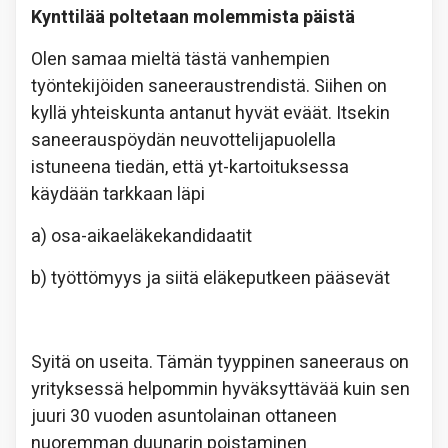
Kynttilää poltetaan molemmista päistä
Olen samaa mieltä tästä vanhempien
työntekijöiden saneeraustrendistä. Siihen on
kyllä yhteiskunta antanut hyvät eväät. Itsekin
saneerauspöydän neuvottelijapuolella
istuneena tiedän, että yt-kartoituksessa
käydään tarkkaan läpi
a) osa-aikaeläkekandidaatit
b) työttömyys ja siitä eläkeputkeen pääsevät
Syitä on useita. Tämän tyyppinen saneeraus on
yrityksessä helpommin hyväksyttävää kuin sen
juuri 30 vuoden asuntolainan ottaneen
nuoremman duunarin poistaminen