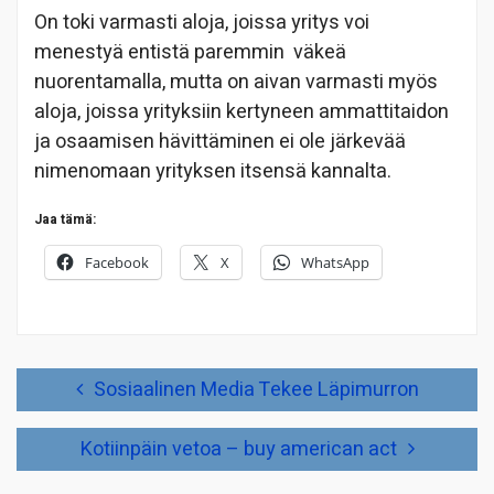
On toki varmasti aloja, joissa yritys voi
menestyä entistä paremmin väkeä
nuorentamalla, mutta on aivan varmasti myös
aloja, joissa yrityksiin kertyneen ammattitaidon
ja osaamisen hävittäminen ei ole järkevää
nimenomaan yrityksen itsensä kannalta.
Jaa tämä:
Facebook
X
WhatsApp
Artikkelien
Sosiaalinen Media Tekee Läpimurron
selaus
Kotiinpäin vetoa – buy american act