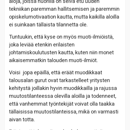
aloja, joissa nuorilla on selvä etu uuden
tekniikan paremman hallitsemisen ja paremmin
opiskelumotivaation kautta, mutta kaikilla aloilla
ei suinkaan tällaista tilannetta ole.
Tuntuukin, että kyse on myös muoti-ilmiöistä,
joka leviää etenkin erilaisten
johtamiskoulutusten kautta, kuten niin monet
aikaisemmatkin talouden muoti-ilmiöt.
Voisi jopa epäillä, että eräät muodikkaat
talousalan gurut ovat tarkastelleet yritysten
kehitystä joillakin hyvin muodikkailla ja rajussa
muutostilanteessa olevilla aloilla ja todenneet,
että vanhemmat työntekijät voivat olla taakka
tällaisissa muutostilanteissa, mikä on varmasti
aivan totta.