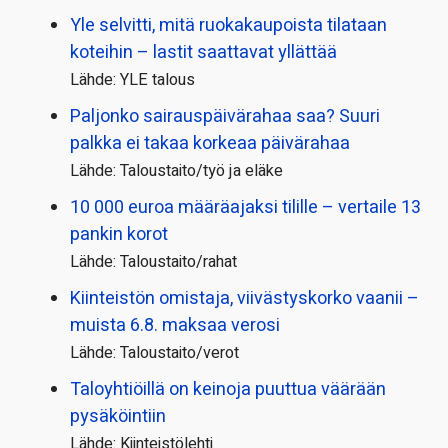
Yle selvitti, mitä ruokakaupoista tilataan
koteihin – lastit saattavat yllättää
Lähde: YLE talous
Paljonko sairauspäivä­rahaa saa? Suuri
palkka ei takaa korkeaa päivärahaa
Lähde: Taloustaito/työ ja eläke
10 000 euroa määräajaksi tilille – vertaile 13
pankin korot
Lähde: Taloustaito/rahat
Kiinteistön omistaja, viivästyskorko vaanii –
muista 6.8. maksaa verosi
Lähde: Taloustaito/verot
Taloyhtiöillä on keinoja puuttua väärään
pysäköintiin
Lähde: Kiinteistölehti