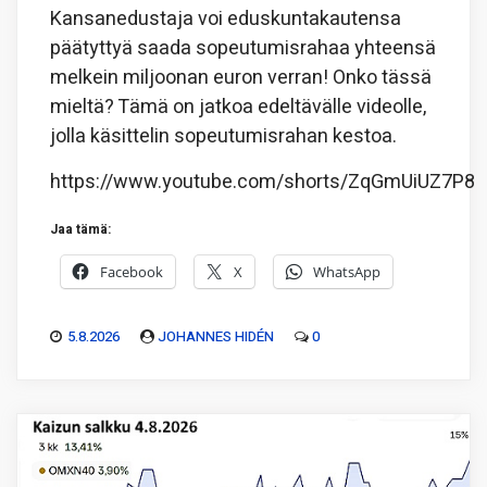
Kansanedustaja voi eduskuntakautensa
päätyttyä saada sopeutumisrahaa yhteensä
melkein miljoonan euron verran! Onko tässä
mieltä? Tämä on jatkoa edeltävälle videolle,
jolla käsittelin sopeutumisrahan kestoa.
https://www.youtube.com/shorts/ZqGmUiUZ7P8
Jaa tämä:
Facebook
X
WhatsApp
5.8.2026
JOHANNES HIDÉN
0