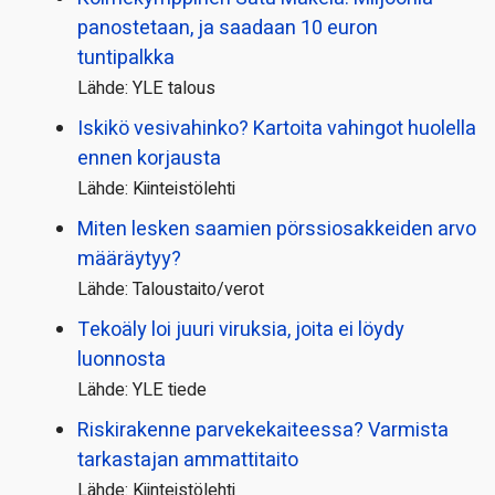
panostetaan, ja saadaan 10 euron
tuntipalkka
Lähde: YLE talous
Iskikö vesivahinko? Kartoita vahingot huolella
ennen korjausta
Lähde: Kiinteistölehti
Miten lesken saamien pörssi­osakkeiden arvo
määräytyy?
Lähde: Taloustaito/verot
Tekoäly loi juuri viruksia, joita ei löydy
luonnosta
Lähde: YLE tiede
Riskirakenne parvekekaiteessa? Varmista
tarkastajan ammattitaito
Lähde: Kiinteistölehti