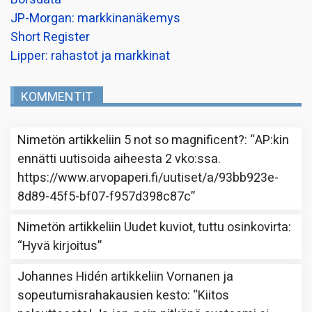
JP-Morgan: markkinanäkemys
Short Register
Lipper: rahastot ja markkinat
KOMMENTIT
Nimetön
artikkeliin
5 not so magnificent?
: “
AP:kin
ennätti uutisoida aiheesta 2 vko:ssa.
https://www.arvopaperi.fi/uutiset/a/93bb923e-
8d89-45f5-bf07-f957d398c87c
”
Nimetön
artikkeliin
Uudet kuviot, tuttu osinkovirta
:
“
Hyvä kirjoitus
”
Johannes Hidén
artikkeliin
Vornanen ja
sopeutumisrahakausien kesto
: “
Kiitos