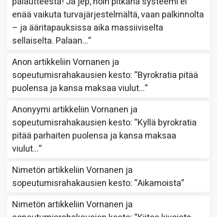
palautteesta! Ja jep, noin pitkänä systeemi ei
enää vaikuta turvajärjestelmältä, vaan palkinnolta
– ja ääritapauksissa aika massiiviselta
sellaiselta. Palaan…
”
Anon
artikkeliin
Vornanen ja
sopeutumisrahakausien kesto
: “
Byrokratia pitää
puolensa ja kansa maksaa viulut…
”
Anonyymi
artikkeliin
Vornanen ja
sopeutumisrahakausien kesto
: “
Kyllä byrokratia
pitää parhaiten puolensa ja kansa maksaa
viulut…
”
Nimetön
artikkeliin
Vornanen ja
sopeutumisrahakausien kesto
: “
Aikamoista
”
Nimetön
artikkeliin
Vornanen ja