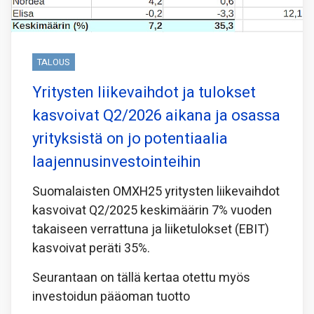
TALOUS
Yritysten liikevaihdot ja tulokset
kasvoivat Q2/2026 aikana ja osassa
yrityksistä on jo potentiaalia
laajennusinvestointeihin
Suomalaisten OMXH25 yritysten liikevaihdot
kasvoivat Q2/2025 keskimäärin 7% vuoden
takaiseen verrattuna ja liiketulokset (EBIT)
kasvoivat peräti 35%.
Seurantaan on tällä kertaa otettu myös
investoidun pääoman tuotto