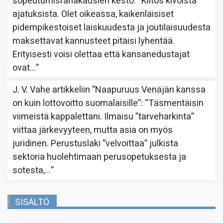
sopeutumisrahakausien kesto
: “
Kiitos kivoista
ajatuksista. Olet oikeassa, kaikenlaisiset
pidempikestoiset laiskuudesta ja joutilaisuudesta
maksettavat kannusteet pitäisi lyhentää.
Erityisesti voisi olettaa että kansanedustajat
ovat…
”
J. V. Vahe
artikkeliin
”Naapuruus Venäjän kanssa
on kuin lottovoitto suomalaisille”
: “
Täsmentäisin
viimeistä kappalettani. Ilmaisu ”tarveharkinta”
viittaa järkevyyteen, mutta asia on myös
juridinen. Perustuslaki ”velvoittaa” julkista
sektoria huolehtimaan perusopetuksesta ja
sotesta,…
”
SISÄLTÖ