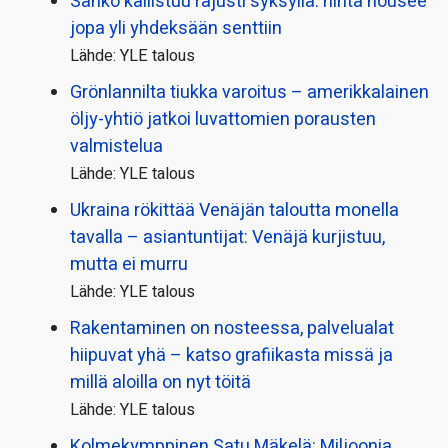
Sähkö kallistuu rajusti syksyllä: hinta nousee
jopa yli yhdeksään senttiin
Lähde: YLE talous
Grönlannilta tiukka varoitus – amerikkalainen
öljy-yhtiö jatkoi luvattomien porausten
valmistelua
Lähde: YLE talous
Ukraina rökittää Venäjän taloutta monella
tavalla – asiantuntijat: Venäjä kurjistuu,
mutta ei murru
Lähde: YLE talous
Rakentaminen on nosteessa, palvelualat
hiipuvat yhä – katso grafiikasta missä ja
millä aloilla on nyt töitä
Lähde: YLE talous
Kolmekymppinen Satu Mäkelä: Miljoonia