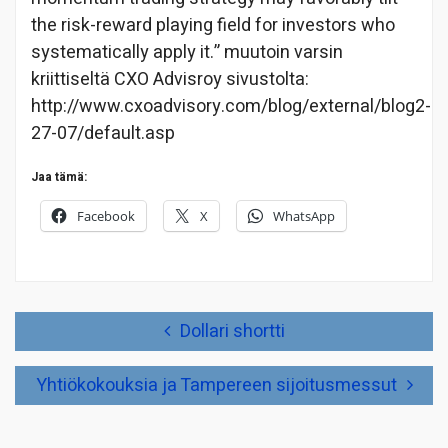
the risk-reward playing field for investors who
systematically apply it.” muutoin varsin
kriittiseltä CXO Advisroy sivustolta:
http://www.cxoadvisory.com/blog/external/blog2-
27-07/default.asp
Jaa tämä:
Facebook
X
WhatsApp
Artikkelien
Dollari shortti
selaus
Yhtiökokouksia ja Tampereen sijoitusmessut