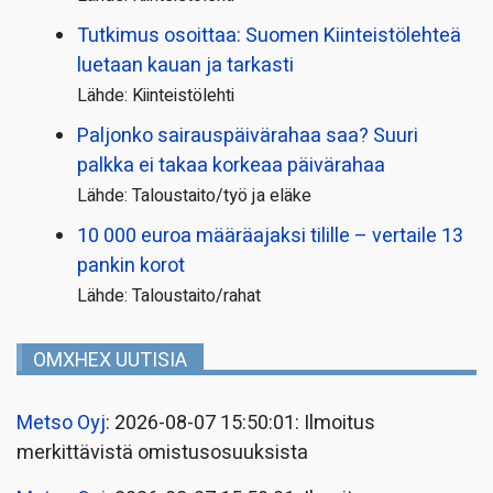
Tutkimus osoittaa: Suomen Kiinteistölehteä
luetaan kauan ja tarkasti
Lähde: Kiinteistölehti
Paljonko sairauspäivä­rahaa saa? Suuri
palkka ei takaa korkeaa päivärahaa
Lähde: Taloustaito/työ ja eläke
10 000 euroa määräajaksi tilille – vertaile 13
pankin korot
Lähde: Taloustaito/rahat
OMXHEX UUTISIA
Metso Oyj
: 2026-08-07 15:50:01: Ilmoitus
merkittävistä omistusosuuksista