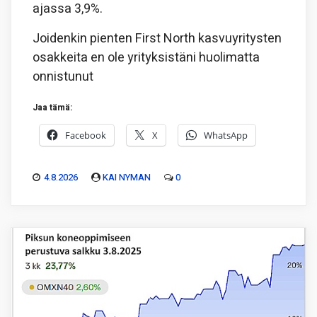
ajassa 3,9%.
Joidenkin pienten First North kasvuyritysten
osakkeita en ole yrityksistäni huolimatta
onnistunut
Jaa tämä:
Facebook
X
WhatsApp
4.8.2026
KAI NYMAN
0