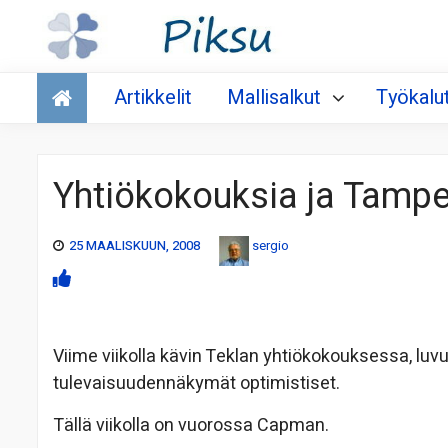
Talous
Artikkelit
Mallisalkut
Työkalu
Yhtiökokouksia ja Tampe
25 MAALISKUUN, 2008
sergio
Viime viikolla kävin Teklan yhtiökokouksessa, luvut
tulevaisuudennäkymät optimistiset.
Tällä viikolla on vuorossa Capman.