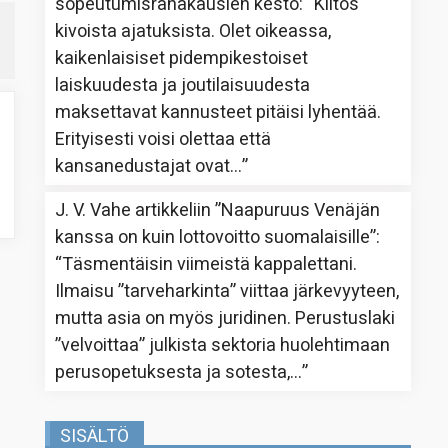
sopeutumisrahakausien kesto
: “
Kiitos
kivoista ajatuksista. Olet oikeassa,
kaikenlaisiset pidempikestoiset
laiskuudesta ja joutilaisuudesta
maksettavat kannusteet pitäisi lyhentää.
Erityisesti voisi olettaa että
kansanedustajat ovat…
”
J. V. Vahe
artikkeliin
”Naapuruus Venäjän
kanssa on kuin lottovoitto suomalaisille”
:
“
Täsmentäisin viimeistä kappalettani.
Ilmaisu ”tarveharkinta” viittaa järkevyyteen,
mutta asia on myös juridinen. Perustuslaki
”velvoittaa” julkista sektoria huolehtimaan
perusopetuksesta ja sotesta,…
”
SISÄLTÖ