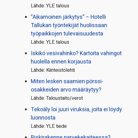
Lähde: YLE talous
”Aikamoinen järkytys” – Hotelli
Tallukan työntekijät huolissaan
työpaikkojen tulevaisuudesta
Lähde: YLE talous
Iskikö vesivahinko? Kartoita vahingot
huolella ennen korjausta
Lähde: Kiinteistölehti
Miten lesken saamien pörssi­
osakkeiden arvo määräytyy?
Lähde: Taloustaito/verot
Tekoäly loi juuri viruksia, joita ei löydy
luonnosta
Lähde: YLE tiede
Riskirakenne parvekekaiteessa?