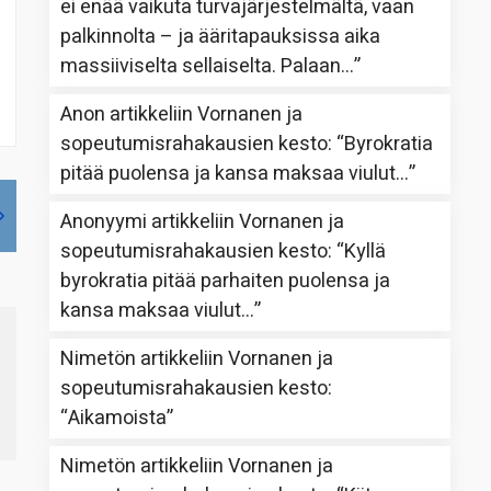
ei enää vaikuta turvajärjestelmältä, vaan
palkinnolta – ja ääritapauksissa aika
massiiviselta sellaiselta. Palaan…
”
Anon
artikkeliin
Vornanen ja
sopeutumisrahakausien kesto
: “
Byrokratia
pitää puolensa ja kansa maksaa viulut…
”
Anonyymi
artikkeliin
Vornanen ja
sopeutumisrahakausien kesto
: “
Kyllä
byrokratia pitää parhaiten puolensa ja
kansa maksaa viulut…
”
Nimetön
artikkeliin
Vornanen ja
sopeutumisrahakausien kesto
:
“
Aikamoista
”
Nimetön
artikkeliin
Vornanen ja