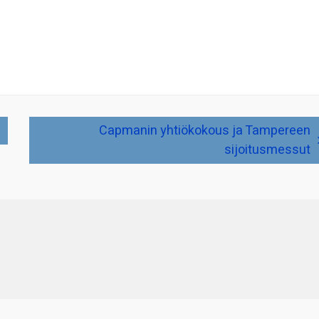
Capmanin yhtiökokous ja Tampereen
sijoitusmessut