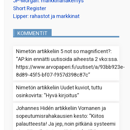
JP-Morgan: markkinanäkemys
Short Register
Lipper: rahastot ja markkinat
KOMMENTIT
Nimetön
artikkeliin
5 not so magnificent?
:
“
AP:kin ennätti uutisoida aiheesta 2 vko:ssa.
https://www.arvopaperi.fi/uutiset/a/93bb923e-
8d89-45f5-bf07-f957d398c87c
”
Nimetön
artikkeliin
Uudet kuviot, tuttu
osinkovirta
: “
Hyvä kirjoitus
”
Johannes Hidén
artikkeliin
Vornanen ja
sopeutumisrahakausien kesto
: “
Kiitos
palautteesta! Ja jep, noin pitkänä systeemi