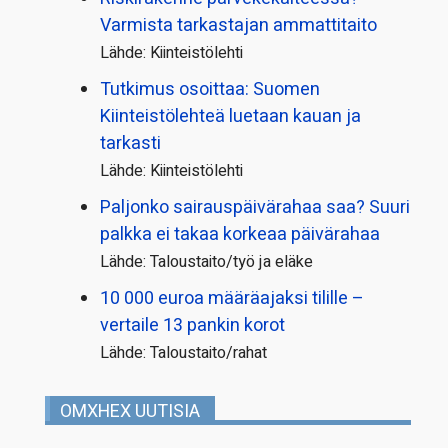
Varmista tarkastajan ammattitaito
Lähde: Kiinteistölehti
Tutkimus osoittaa: Suomen
Kiinteistölehteä luetaan kauan ja
tarkasti
Lähde: Kiinteistölehti
Paljonko sairauspäivä­rahaa saa? Suuri
palkka ei takaa korkeaa päivärahaa
Lähde: Taloustaito/työ ja eläke
10 000 euroa määräajaksi tilille –
vertaile 13 pankin korot
Lähde: Taloustaito/rahat
OMXHEX UUTISIA