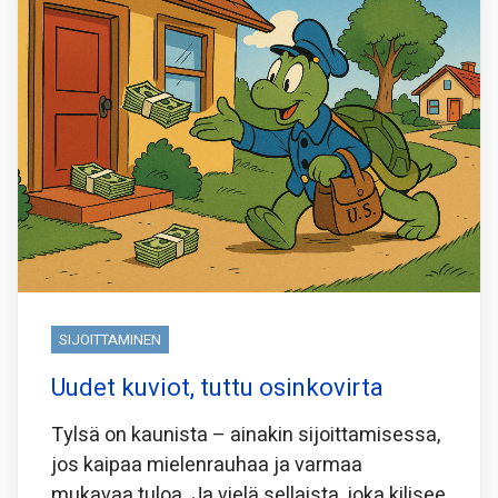
SIJOITTAMINEN
Uudet kuviot, tuttu osinkovirta
Tylsä on kaunista – ainakin sijoittamisessa,
jos kaipaa mielenrauhaa ja varmaa
mukavaa tuloa. Ja vielä sellaista, joka kilisee