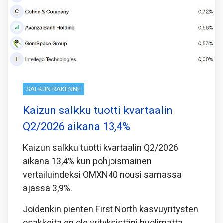
SALKUN RAKENNE
Kaizun salkku tuotti kvartaalin
Q2/2026 aikana 13,4%
Kaizun salkku tuotti kvartaalin Q2/2026
aikana 13,4% kun pohjoismainen
vertailuindeksi OMXN40 nousi samassa
ajassa 3,9%.
Joidenkin pienten First North kasvuyritysten
osakkeita en ole yrityksistäni huolimatta