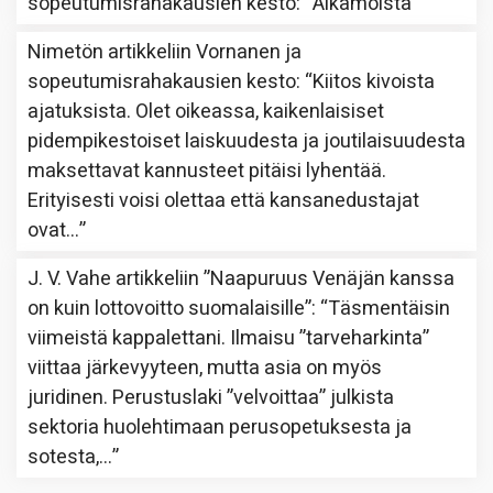
sopeutumisrahakausien kesto
: “
Aikamoista
”
Nimetön
artikkeliin
Vornanen ja
sopeutumisrahakausien kesto
: “
Kiitos kivoista
ajatuksista. Olet oikeassa, kaikenlaisiset
pidempikestoiset laiskuudesta ja joutilaisuudesta
maksettavat kannusteet pitäisi lyhentää.
Erityisesti voisi olettaa että kansanedustajat
ovat…
”
J. V. Vahe
artikkeliin
”Naapuruus Venäjän kanssa
on kuin lottovoitto suomalaisille”
: “
Täsmentäisin
viimeistä kappalettani. Ilmaisu ”tarveharkinta”
viittaa järkevyyteen, mutta asia on myös
juridinen. Perustuslaki ”velvoittaa” julkista
sektoria huolehtimaan perusopetuksesta ja
sotesta,…
”