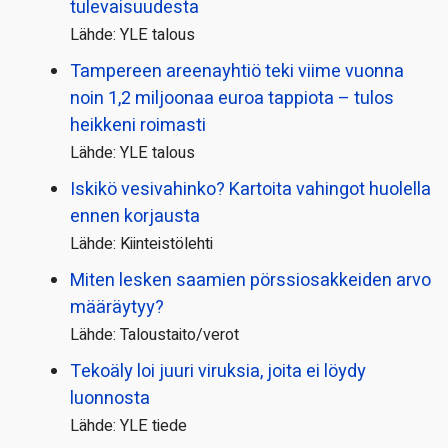
tulevaisuudesta
Lähde: YLE talous
Tampereen areenayhtiö teki viime vuonna
noin 1,2 miljoonaa euroa tappiota – tulos
heikkeni roimasti
Lähde: YLE talous
Iskikö vesivahinko? Kartoita vahingot huolella
ennen korjausta
Lähde: Kiinteistölehti
Miten lesken saamien pörssi­osakkeiden arvo
määräytyy?
Lähde: Taloustaito/verot
Tekoäly loi juuri viruksia, joita ei löydy
luonnosta
Lähde: YLE tiede