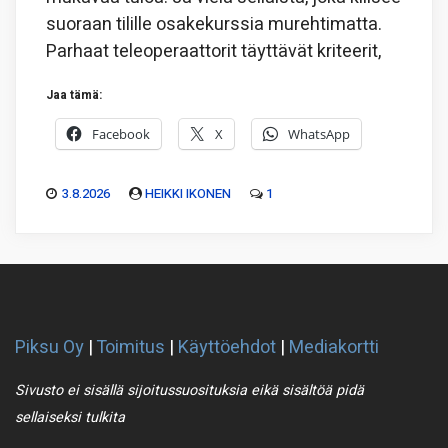
suoraan tilille osakekurssia murehtimatta.
Parhaat teleoperaattorit täyttävät kriteerit,
Jaa tämä:
Facebook
X
WhatsApp
3.8.2026
HEIKKI IKONEN
1
Piksu Oy
|
Toimitus
|
Käyttöehdot
|
Mediakortti
Sivusto ei sisällä sijoitussuosituksia eikä sisältöä pidä
sellaiseksi tulkita