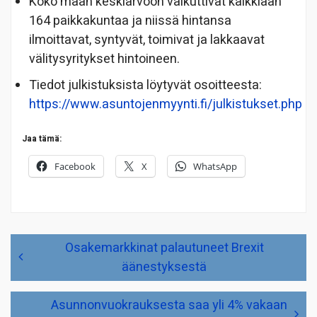
Koko maan keskiarvoon vaikuttivat kaikkiaan
164 paikkakuntaa ja niissä hintansa
ilmoittavat, syntyvät, toimivat ja lakkaavat
välitysyritykset hintoineen.
Tiedot julkistuksista löytyvät osoitteesta:
https://www.asuntojenmyynti.fi/julkistukset.php
Jaa tämä:
Facebook
X
WhatsApp
Artikkelien
Osakemarkkinat palautuneet Brexit
selaus
äänestyksestä
Asunnonvuokrauksesta saa yli 4% vakaan