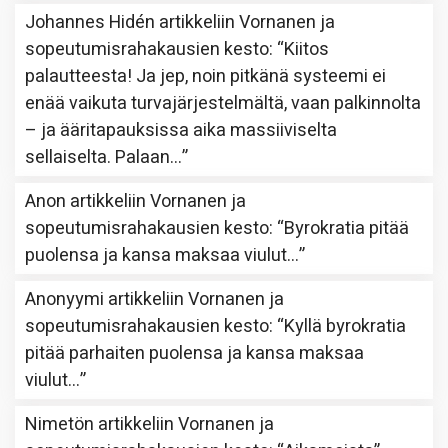
Johannes Hidén
artikkeliin
Vornanen ja
sopeutumisrahakausien kesto
: “
Kiitos
palautteesta! Ja jep, noin pitkänä systeemi ei
enää vaikuta turvajärjestelmältä, vaan palkinnolta
– ja ääritapauksissa aika massiiviselta
sellaiselta. Palaan…
”
Anon
artikkeliin
Vornanen ja
sopeutumisrahakausien kesto
: “
Byrokratia pitää
puolensa ja kansa maksaa viulut…
”
Anonyymi
artikkeliin
Vornanen ja
sopeutumisrahakausien kesto
: “
Kyllä byrokratia
pitää parhaiten puolensa ja kansa maksaa
viulut…
”
Nimetön
artikkeliin
Vornanen ja