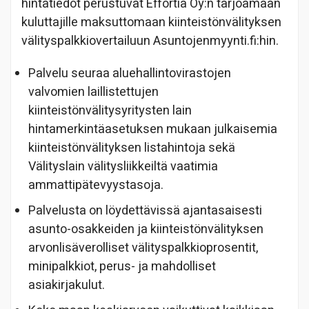
hintatiedot perustuvat Effortia Oy:n tarjoamaan
kuluttajille maksuttomaan kiinteistönvälityksen
välityspalkkiovertailuun Asuntojenmyynti.fi:hin.
Palvelu seuraa aluehallintovirastojen
valvomien laillistettujen
kiinteistönvälitysyritysten lain
hintamerkintäasetuksen mukaan julkaisemia
kiinteistönvälityksen listahintoja sekä
Välityslain välitysliikkeiltä vaatimia
ammattipätevyystasoja.
Palvelusta on löydettävissä ajantasaisesti
asunto-osakkeiden ja kiinteistönvälityksen
arvonlisäverolliset välityspalkkioprosentit,
minipalkkiot, perus- ja mahdolliset
asiakirjakulut.