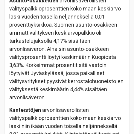
Asunto-osakkeiden
arvonlisäverollisten
välityspalkkioprosenttien koko maan keskiarvo
laski vuoden toisella neljänneksellä 0,01
prosenttiyksikköä. Suomen asunto-osakkeen
ammattivälityksen keskiarvopalkkio oli
tarkastelujaksolla 4,17% sisältäen
arvonlisäveron. Alhaisin asunto-osakkeen
välitysprosentti löytyi keskimäärin Kuopiosta
3,63%. Korkeimmat prosentit sitä vastoin
löytyivät Jyväskylässä, jossa paikalliset
välitysyritykset pyysivät kerrostalohuoneistojen
välityksestä keskimäärin 4,44% sisältäen
arvonlisäveron.
Kiinteistöjen
arvonlisäverollisten
välityspalkkioprosenttien koko maan keskiarvo
laski niin ikään vuoden toisella neljänneksellä