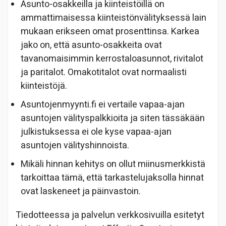
Asunto-osakkeilla ja kiinteistöillä on
ammattimaisessa kiinteistönvälityksessä lain
mukaan erikseen omat prosenttinsa. Karkea
jako on, että asunto-osakkeita ovat
tavanomaisimmin kerrostaloasunnot, rivitalot
ja paritalot. Omakotitalot ovat normaalisti
kiinteistöjä.
Asuntojenmyynti.fi ei vertaile vapaa-ajan
asuntojen välityspalkkioita ja siten tässäkään
julkistuksessa ei ole kyse vapaa-ajan
asuntojen välityshinnoista.
Mikäli hinnan kehitys on ollut miinusmerkkistä
tarkoittaa tämä, että tarkastelujaksolla hinnat
ovat laskeneet ja päinvastoin.
Tiedotteessa ja palvelun verkkosivuilla esitetyt