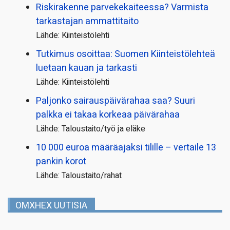
Riskirakenne parvekekaiteessa? Varmista
tarkastajan ammattitaito
Lähde: Kiinteistölehti
Tutkimus osoittaa: Suomen Kiinteistölehteä
luetaan kauan ja tarkasti
Lähde: Kiinteistölehti
Paljonko sairauspäivä­rahaa saa? Suuri
palkka ei takaa korkeaa päivärahaa
Lähde: Taloustaito/työ ja eläke
10 000 euroa määräajaksi tilille – vertaile 13
pankin korot
Lähde: Taloustaito/rahat
OMXHEX UUTISIA