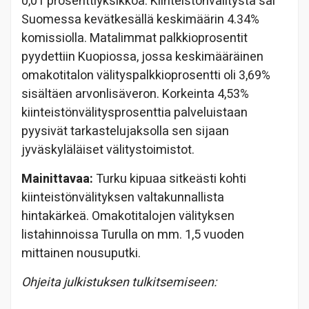
0,01 prosenttiyksikköä. Kiinteistönvälitystä sai
Suomessa kevätkesällä keskimäärin 4.34%
komissiolla. Matalimmat palkkioprosentit
pyydettiin Kuopiossa, jossa keskimääräinen
omakotitalon välityspalkkioprosentti oli 3,69%
sisältäen arvonlisäveron. Korkeinta 4,53%
kiinteistönvälitysprosenttia palveluistaan
pyysivät tarkastelujaksolla sen sijaan
jyväskyläläiset välitystoimistot.
Mainittavaa:
Turku kipuaa sitkeästi kohti
kiinteistönvälityksen valtakunnallista
hintakärkeä. Omakotitalojen välityksen
listahinnoissa Turulla on mm. 1,5 vuoden
mittainen nousuputki.
Ohjeita julkistuksen tulkitsemiseen: