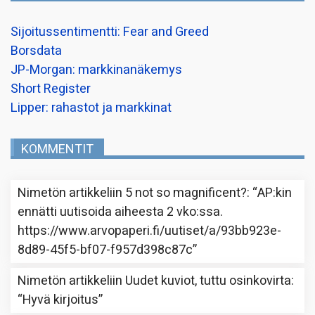
Sijoitussentimentti: Fear and Greed
Borsdata
JP-Morgan: markkinanäkemys
Short Register
Lipper: rahastot ja markkinat
KOMMENTIT
Nimetön
artikkeliin
5 not so magnificent?
: “
AP:kin
ennätti uutisoida aiheesta 2 vko:ssa.
https://www.arvopaperi.fi/uutiset/a/93bb923e-
8d89-45f5-bf07-f957d398c87c
”
Nimetön
artikkeliin
Uudet kuviot, tuttu osinkovirta
:
“
Hyvä kirjoitus
”