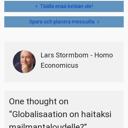
Artikkelien
Täällä enää ketään ole!
selaus
Spara och placera messuilta
Lars Stormbom - Homo
Economicus
One thought on
“
Globalisaation on haitaksi
mailmantaloudelle?
”