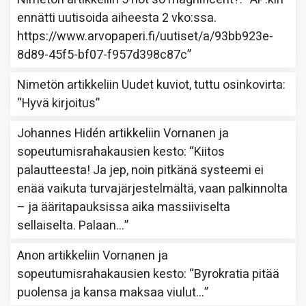
ennätti uutisoida aiheesta 2 vko:ssa.
https://www.arvopaperi.fi/uutiset/a/93bb923e-
8d89-45f5-bf07-f957d398c87c
”
Nimetön
artikkeliin
Uudet kuviot, tuttu osinkovirta
:
“
Hyvä kirjoitus
”
Johannes Hidén
artikkeliin
Vornanen ja
sopeutumisrahakausien kesto
: “
Kiitos
palautteesta! Ja jep, noin pitkänä systeemi ei
enää vaikuta turvajärjestelmältä, vaan palkinnolta
– ja ääritapauksissa aika massiiviselta
sellaiselta. Palaan…
”
Anon
artikkeliin
Vornanen ja
sopeutumisrahakausien kesto
: “
Byrokratia pitää
puolensa ja kansa maksaa viulut…
”