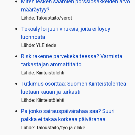
Miten lesken saamien pörssi­osakkeiden arvo
määräytyy?
Lähde: Taloustaito/verot
Tekoäly loi juuri viruksia, joita ei löydy
luonnosta
Lähde: YLE tiede
Riskirakenne parvekekaiteessa? Varmista
tarkastajan ammattitaito
Lähde: Kiinteistölehti
Tutkimus osoittaa: Suomen Kiinteistölehteä
luetaan kauan ja tarkasti
Lähde: Kiinteistölehti
Paljonko sairauspäivä­rahaa saa? Suuri
palkka ei takaa korkeaa päivärahaa
Lähde: Taloustaito/työ ja eläke