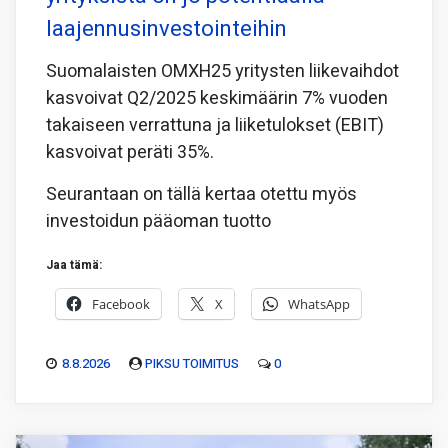
laajennusinvestointeihin
Suomalaisten OMXH25 yritysten liikevaihdot
kasvoivat Q2/2025 keskimäärin 7% vuoden
takaiseen verrattuna ja liiketulokset (EBIT)
kasvoivat peräti 35%.
Seurantaan on tällä kertaa otettu myös
investoidun pääoman tuotto
Jaa tämä:
Facebook
X
WhatsApp
8.8.2026
PIKSU TOIMITUS
0