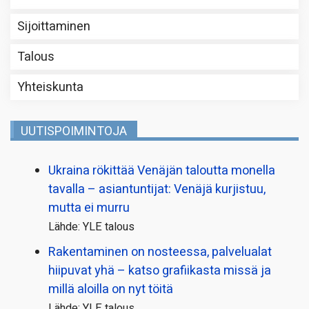
Sijoittaminen
Talous
Yhteiskunta
UUTISPOIMINTOJA
Ukraina rökittää Venäjän taloutta monella
tavalla – asiantuntijat: Venäjä kurjistuu,
mutta ei murru
Lähde: YLE talous
Rakentaminen on nosteessa, palvelualat
hiipuvat yhä – katso grafiikasta missä ja
millä aloilla on nyt töitä
Lähde: YLE talous