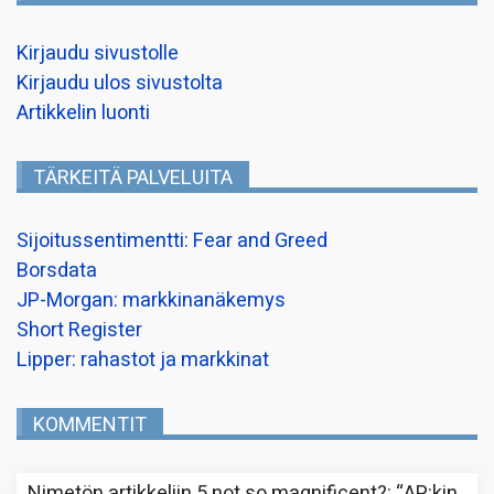
Kirjaudu sivustolle
Kirjaudu ulos sivustolta
Artikkelin luonti
TÄRKEITÄ PALVELUITA
Sijoitussentimentti: Fear and Greed
Borsdata
JP-Morgan: markkinanäkemys
Short Register
Lipper: rahastot ja markkinat
KOMMENTIT
Nimetön
artikkeliin
5 not so magnificent?
: “
AP:kin