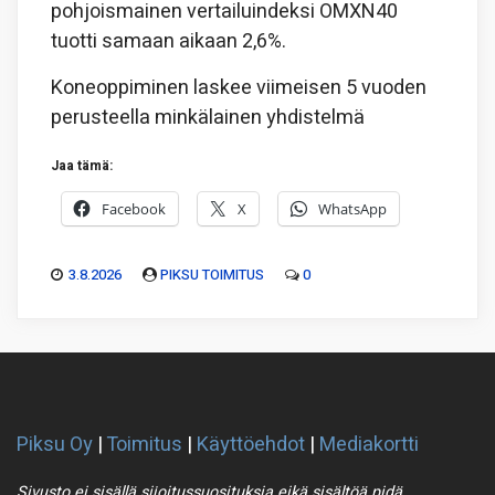
pohjoismainen vertailuindeksi OMXN40
tuotti samaan aikaan 2,6%.
Koneoppiminen laskee viimeisen 5 vuoden
perusteella minkälainen yhdistelmä
Jaa tämä:
Facebook
X
WhatsApp
3.8.2026
PIKSU TOIMITUS
0
Piksu Oy
|
Toimitus
|
Käyttöehdot
|
Mediakortti
Sivusto ei sisällä sijoitussuosituksia eikä sisältöä pidä