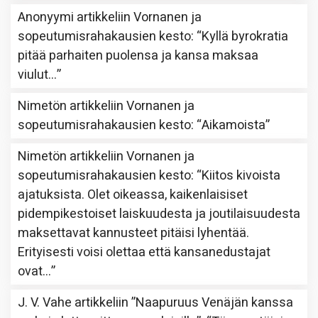
Anonyymi
artikkeliin
Vornanen ja
sopeutumisrahakausien kesto
: “
Kyllä byrokratia
pitää parhaiten puolensa ja kansa maksaa
viulut…
”
Nimetön
artikkeliin
Vornanen ja
sopeutumisrahakausien kesto
: “
Aikamoista
”
Nimetön
artikkeliin
Vornanen ja
sopeutumisrahakausien kesto
: “
Kiitos kivoista
ajatuksista. Olet oikeassa, kaikenlaisiset
pidempikestoiset laiskuudesta ja joutilaisuudesta
maksettavat kannusteet pitäisi lyhentää.
Erityisesti voisi olettaa että kansanedustajat
ovat…
”
J. V. Vahe
artikkeliin
”Naapuruus Venäjän kanssa