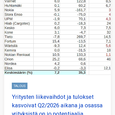
TALOUS
Yritysten liikevaihdot ja tulokset
kasvoivat Q2/2026 aikana ja osassa
yrityksistä on jo potentiaalia