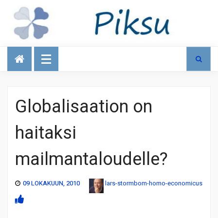
Talous
Globalisaation on
haitaksi
mailmantaloudelle?
09 LOKAKUUN, 2010
lars-stormbom-homo-economicus