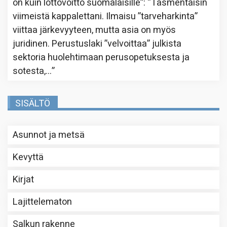
on kuin lottovoitto suomalaisille”
: “
Täsmentäisin
viimeistä kappalettani. Ilmaisu ”tarveharkinta”
viittaa järkevyyteen, mutta asia on myös
juridinen. Perustuslaki ”velvoittaa” julkista
sektoria huolehtimaan perusopetuksesta ja
sotesta,…
”
SISÄLTÖ
Asunnot ja metsä
Kevyttä
Kirjat
Lajittelematon
Salkun rakenne