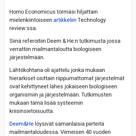
Homo Economicus törmäsi hiljattain
mielenkiintoiseen
artikkeliin
Technology
review:ssa.
Siinä referoitiin Deem & He:n tutkimusta jossa
verrattiin mailmantaloutta biologiseen
järjestelmään.
Lähtökohtana oli ajattelu jonka mukaan
hierarkiset osittain riippumattomat järjestelmät
ovat kehittyneet lähes jokaiseen biologiseen
organismiin ja järjestelmään. Tutkimusten
mukaan tämä lisää systeemin
kriisinsietoisuutta.
Deem&He
löysivät samanlaisia piirteitä
mailmantaloudessa. Viimeisen 40 vuoden