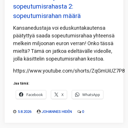
sopeutumisrahasta 2:
sopeutumisrahan määrä
Kansanedustaja voi eduskuntakautensa
päätyttyä saada sopeutumisrahaa yhteensä
melkein miljoonan euron verran! Onko tässä
mieltä? Tämä on jatkoa edeltävälle videolle,
jolla käsittelin sopeutumisrahan kestoa.
https://www.youtube.com/shorts/ZqGmUiUZ7P8
Jaa tämä:
Facebook
X
WhatsApp
5.8.2026
JOHANNES HIDÉN
0