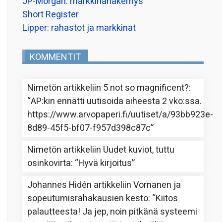
JP-Morgan: markkinanäkemys
Short Register
Lipper: rahastot ja markkinat
KOMMENTIT
Nimetön
artikkeliin
5 not so magnificent?
:
“
AP:kin ennätti uutisoida aiheesta 2 vko:ssa.
https://www.arvopaperi.fi/uutiset/a/93bb923e-
8d89-45f5-bf07-f957d398c87c
”
Nimetön
artikkeliin
Uudet kuviot, tuttu
osinkovirta
: “
Hyvä kirjoitus
”
Johannes Hidén
artikkeliin
Vornanen ja
sopeutumisrahakausien kesto
: “
Kiitos
palautteesta! Ja jep, noin pitkänä systeemi