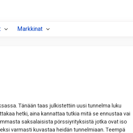
t
Markkinat
sassa. Tänään taas julkistettiin uusi tunnelma luku
ottakaa hetki, aina kannattaa tutkia mitä se ennustaa vai
masta saksalaisista pörssiyrityksistä jotka ovat iso
deksi varmasti kuvastaa heidän tunnelmiaan. Teempä