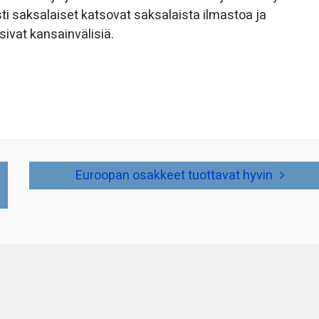
ti saksalaiset katsovat saksalaista ilmastoa ja
sivat kansainvälisiä.
Euroopan osakkeet tuottavat hyvin