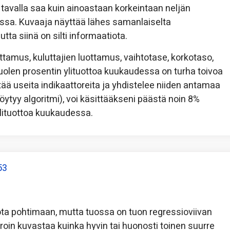
 tavalla saa kuin ainoastaan korkeintaan neljän
dessa. Kuvaaja näyttää lähes samanlaiselta
tta siinä on silti informaatiota.
ottamus, kuluttajien luottamus, vaihtotase, korkotaso,
i puolen prosentin ylituottoa kuukaudessa on turha toivoa
ytää useita indikaattoreita ja yhdistelee niiden antamaa
löytyy algoritmi), voi käsittääkseni päästä noin 8%
ylituottoa kuukaudessa.
53
ota pohtimaan, mutta tuossa on tuon regressioviivan
rroin kuvastaa kuinka hyvin tai huonosti toinen suurre