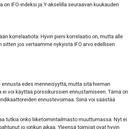
la on IFO-indeksi ja Y-akselilla seuraavan kuukauden
korrelaatiota. Hyvin pieni korrelaatio on, mutta alle
n sitten jos vertaamme nykyistä IFO arvo edellisen
 se ennusta edes menneisyyttä, mutta sitä hieman
ja ei voi käyttää pörssikurssien ennustamiseen. Tämä on
a indikaattoreiden ennustevoimaa. Siinä voi säästää
aa tutkia onko liiketoimintailmasto muuttumassa. Nyt ei
ahtunut jo jonkun aikaa. Yleensä toimijat ovat hyvin