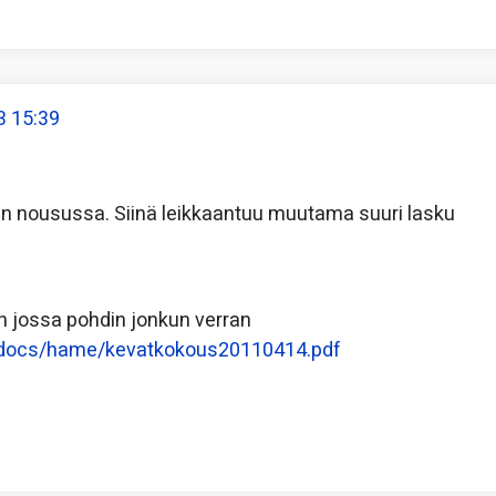
3 15:39
 nousussa. Siinä leikkaantuu muutama suuri lasku
än jossa pohdin jonkun verran
ad/docs/hame/kevatkokous20110414.pdf