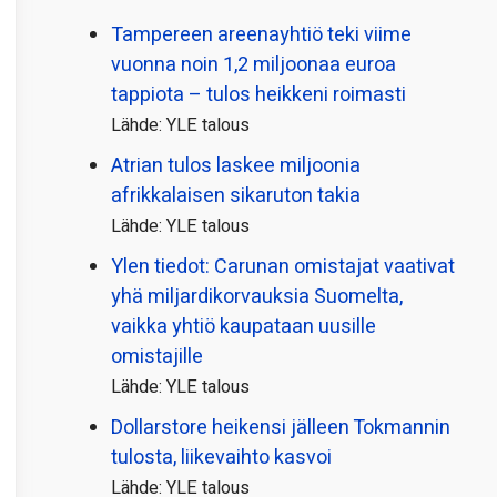
Tampereen areenayhtiö teki viime
vuonna noin 1,2 miljoonaa euroa
tappiota – tulos heikkeni roimasti
Lähde: YLE talous
Atrian tulos laskee miljoonia
afrikkalaisen sikaruton takia
Lähde: YLE talous
Ylen tiedot: Carunan omistajat vaativat
yhä miljardi­korvauksia Suomelta,
vaikka yhtiö kaupataan uusille
omistajille
Lähde: YLE talous
Dollarstore heikensi jälleen Tokmannin
tulosta, liikevaihto kasvoi
Lähde: YLE talous