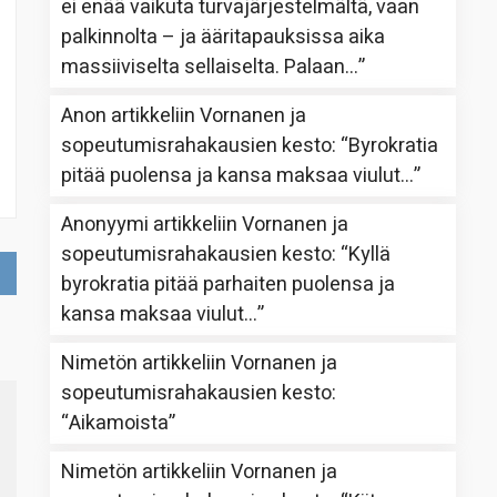
ei enää vaikuta turvajärjestelmältä, vaan
palkinnolta – ja ääritapauksissa aika
massiiviselta sellaiselta. Palaan…
”
Anon
artikkeliin
Vornanen ja
sopeutumisrahakausien kesto
: “
Byrokratia
pitää puolensa ja kansa maksaa viulut…
”
Anonyymi
artikkeliin
Vornanen ja
sopeutumisrahakausien kesto
: “
Kyllä
byrokratia pitää parhaiten puolensa ja
kansa maksaa viulut…
”
Nimetön
artikkeliin
Vornanen ja
sopeutumisrahakausien kesto
:
“
Aikamoista
”
Nimetön
artikkeliin
Vornanen ja