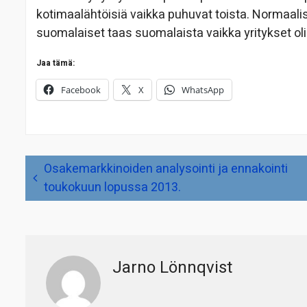
kotimaalähtöisiä vaikka puhuvat toista. Normaalis
suomalaiset taas suomalaista vaikka yritykset oli
Jaa tämä:
Facebook
X
WhatsApp
Artikkelien
Osakemarkkinoiden analysointi ja ennakointi
selaus
toukokuun lopussa 2013.
Jarno Lönnqvist