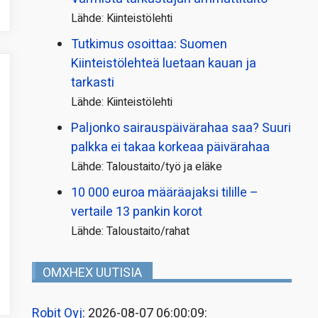
Lähde: Kiinteistölehti
Tutkimus osoittaa: Suomen
Kiinteistölehteä luetaan kauan ja
tarkasti
Lähde: Kiinteistölehti
Paljonko sairauspäivä­rahaa saa? Suuri
palkka ei takaa korkeaa päivärahaa
Lähde: Taloustaito/työ ja eläke
10 000 euroa määräajaksi tilille –
vertaile 13 pankin korot
Lähde: Taloustaito/rahat
OMXHEX UUTISIA
Robit Oyj
: 2026-08-07 06:00:09: