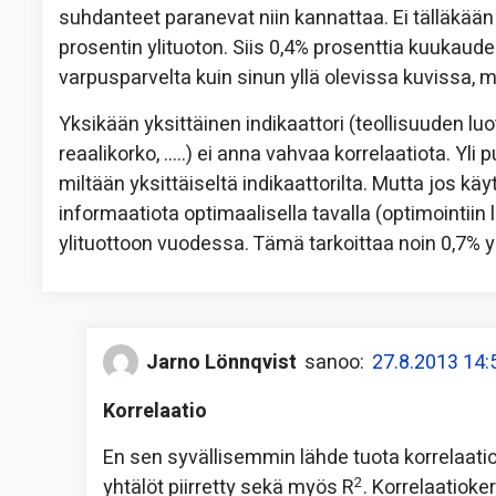
suhdanteet paranevat niin kannattaa. Ei tälläkään
prosentin ylituoton. Siis 0,4% prosenttia kuukau
varpusparvelta kuin sinun yllä olevissa kuvissa, mu
Yksikään yksittäinen indikaattori (teollisuuden lu
reaalikorko, …..) ei anna vahvaa korrelaatiota. Yl
miltään yksittäiseltä indikaattorilta. Mutta jos kä
informaatiota optimaalisella tavalla (optimointiin 
ylituottoon vuodessa. Tämä tarkoittaa noin 0,7% 
Jarno Lönnqvist
sanoo:
27.8.2013 14:
Korrelaatio
En sen syvällisemmin lähde tuota korrelaati
2
yhtälöt piirretty sekä myös R
. Korrelaatioke