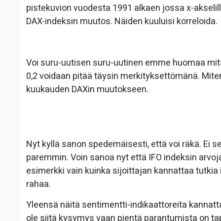
pistekuvion vuodesta 1991 alkaen jossa x-akselil
DAX-indeksin muutos. Näiden kuuluisi korreloida.
Voi suru-uutisen suru-uutinen emme huomaa mitään 
0,2 voidaan pitää täysin merkityksettömänä. Mite
kuukauden DAXin muutokseen.
Nyt kyllä sanon spedemäisesti, että voi räkä. Ei
paremmin. Voin sanoa nyt että IFO indeksin arvo
esimerkki vain kuinka sijoittajan kannattaa tutki
rahaa.
Yleensä näitä sentimentti-indikaattoreita kannatt
ole siitä kysymys vaan pientä parantumista on tap