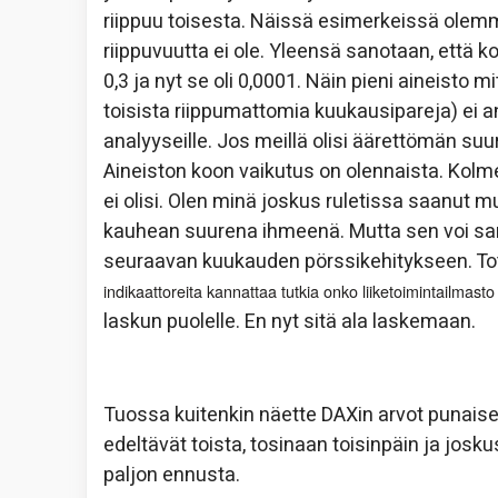
riippuu toisesta. Näissä esimerkeissä olemme 
riippuvuutta ei ole. Yleensä sanotaan, että k
0,3 ja nyt se oli 0,0001. Näin pieni aineisto 
toisista riippumattomia kuukausipareja) ei 
analyyseille. Jos meillä olisi äärettömän suuri
Aineiston koon vaikutus on olennaista. Kolme
ei olisi. Olen minä joskus ruletissa saanut m
kauhean suurena ihmeenä. Mutta sen voi sano
seuraavan kuukauden pörssikehitykseen. Tote
indikaattoreita kannattaa tutkia onko liiketoimintailmas
laskun puolelle. En nyt sitä ala laskemaan.
Tuossa kuitenkin näette DAXin arvot punaisel
edeltävät toista, tosinaan toisinpäin ja josku
paljon ennusta.