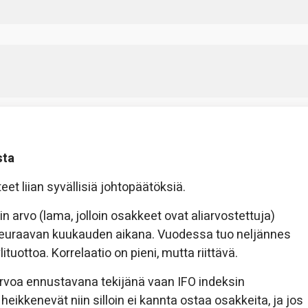
sta
teet liian syvällisiä johtopäätöksiä.
rvo (lama, jolloin osakkeet ovat aliarvostettuja)
 seuraavan kuukauden aikana. Vuodessa tuo neljännes
ituottoa. Korrelaatio on pieni, mutta riittävä.
 arvoa ennustavana tekijänä vaan IFO indeksin
ikkenevät niin silloin ei kannta ostaa osakkeita, ja jos