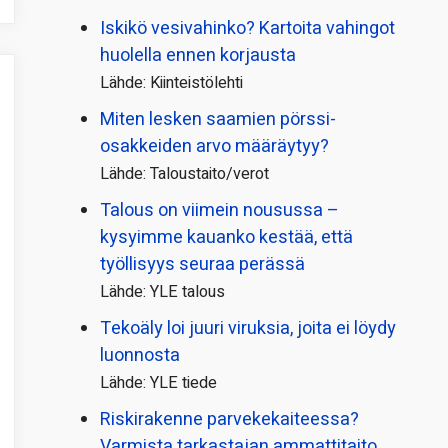
Iskikö vesivahinko? Kartoita vahingot
huolella ennen korjausta
Lähde: Kiinteistölehti
Miten lesken saamien pörssi­
osakkeiden arvo määräytyy?
Lähde: Taloustaito/verot
Talous on viimein nousussa –
kysyimme kauanko kestää, että
työllisyys seuraa perässä
Lähde: YLE talous
Tekoäly loi juuri viruksia, joita ei löydy
luonnosta
Lähde: YLE tiede
Riskirakenne parvekekaiteessa?
Varmista tarkastajan ammattitaito