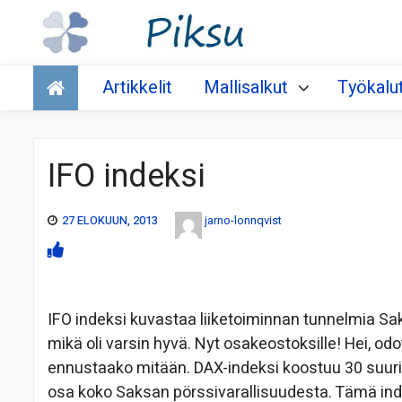
Talous
Artikkelit
Mallisalkut
Työkalu
IFO indeksi
27 ELOKUUN, 2013
jarno-lonnqvist
IFO indeksi kuvastaa liiketoiminnan tunnelmia Sak
mikä oli varsin hyvä. Nyt osakeostoksille! Hei, od
ennustaako mitään. DAX-indeksi koostuu 30 suurim
osa koko Saksan pörssivarallisuudesta. Tämä in