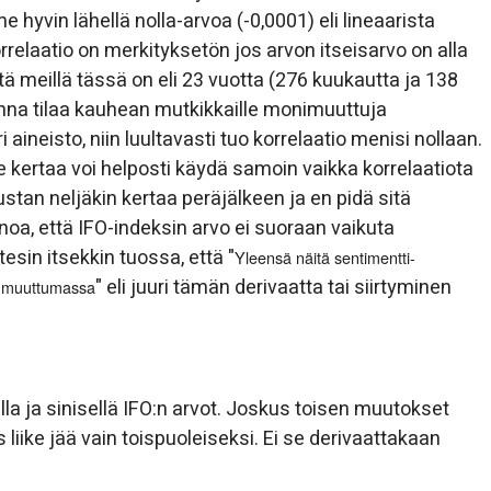
hyvin lähellä nolla-arvoa (-0,0001) eli lineaarista
orrelaatio on merkityksetön jos arvon itseisarvo on alla
mitä meillä tässä on eli 23 vuotta (276 kuukautta ja 138
anna tilaa kauhean mutkikkaille monimuuttuja
 aineisto, niin luultavasti tuo korrelaatio menisi nollaan.
 kertaa voi helposti käydä samoin vaikka korrelaatiota
ustan neljäkin kertaa peräjälkeen ja en pidä sitä
a, että IFO-indeksin arvo ei suoraan vaikuta
sin itsekkin tuossa, että "
Yleensä näitä sentimentti-
" eli juuri tämän derivaatta tai siirtyminen
to muuttumassa
la ja sinisellä IFO:n arvot. Joskus toisen muutokset
s liike jää vain toispuoleiseksi. Ei se derivaattakaan