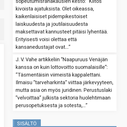
sopeutumisrahakausien kesto
: “
Kiitos
kivoista ajatuksista. Olet oikeassa,
kaikenlaisiset pidempikestoiset
laiskuudesta ja joutilaisuudesta
maksettavat kannusteet pitäisi lyhentää.
Erityisesti voisi olettaa että
kansanedustajat ovat…
”
J. V. Vahe
artikkeliin
”Naapuruus Venäjän
kanssa on kuin lottovoitto suomalaisille”
:
“
Täsmentäisin viimeistä kappalettani.
Ilmaisu ”tarveharkinta” viittaa järkevyyteen,
mutta asia on myös juridinen. Perustuslaki
”velvoittaa” julkista sektoria huolehtimaan
perusopetuksesta ja sotesta,…
”
SISÄLTÖ