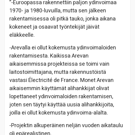
”-Euroopassa rakennettiin paljon ydinvoimaa
1970- ja 1980-luvuilla, mutta sen jälkeen
rakentamisessa oli pitkä tauko, jonka aikana
kokeneet ja osaavat työntekijät jäivät
eläkkeelle.
-Arevalla ei ollut kokemusta ydinvoimaloiden
rakentamisesta. Kaikissa Arevan
aikaisemmissa projekteissa se toimi vain
laitostoimittajana, mutta rakennustöistä
vastasi Électricité de France. Monet Arevan
aikaisemmin käyttämät alihankkijat olivat
lopettaneet ydinvoimaloiden rakentamisen,
joten sen täytyi käyttää uusia alihankkijoita,
joilla ei ollut kokemusta ydinvoima-alalta.
-Projektin alkuperäinen neljän vuoden aikataulu
oli epärealistinen.