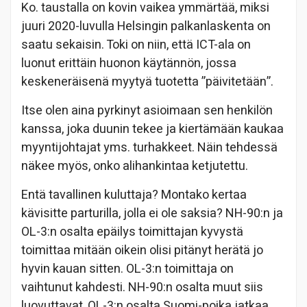
Ko. taustalla on kovin vaikea ymmärtää, miksi
juuri 2020-luvulla Helsingin palkanlaskenta on
saatu sekaisin. Toki on niin, että ICT-ala on
luonut erittäin huonon käytännön, jossa
keskeneräisenä myytyä tuotetta ”päivitetään”.
Itse olen aina pyrkinyt asioimaan sen henkilön
kanssa, joka duunin tekee ja kiertämään kaukaa
myyntijohtajat yms. turhakkeet. Näin tehdessä
näkee myös, onko alihankintaa ketjutettu.
Entä tavallinen kuluttaja? Montako kertaa
kävisitte parturilla, jolla ei ole saksia? NH-90:n ja
OL-3:n osalta epäilys toimittajan kyvystä
toimittaa mitään oikein olisi pitänyt herätä jo
hyvin kauan sitten. OL-3:n toimittaja on
vaihtunut kahdesti. NH-90:n osalta muut siis
luovuttavat, OL-3:n osalta Suomi-poika jatkaa