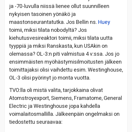
ja -70-luvulla niissä lienee ollut suunnilleen
nykyisen tasoinen yönäkö ja
maastonseurantatutka. Jos Bellin ns.
Huey
toimii, miksi tilata nobodyltä? Jos
kiehutusvesireaktori toimii, miksi tilata uutta
tyyppiä ja miksi Ranskasta, kun USAkin on
olemassa? OL-3:n piti valmistua 4 v:ssa. Jos jo
ensimmäisten myöhästymisilmoitusten jälkeen
toimittajaksi olisi vaihdettu esim. Westinghouse,
OL-3 olisi pyörinyt jo monta vuotta.
TVO:lla oli mistä valita, tarjokkaina olivat
Atomstroyexport, Siemens, Framatome, General
Electric ja Westinghouse jopa kahdella
voimalaitosmallilla. Jälkeenpäin ongelmaksi on
tiedostettu seuraavaa: