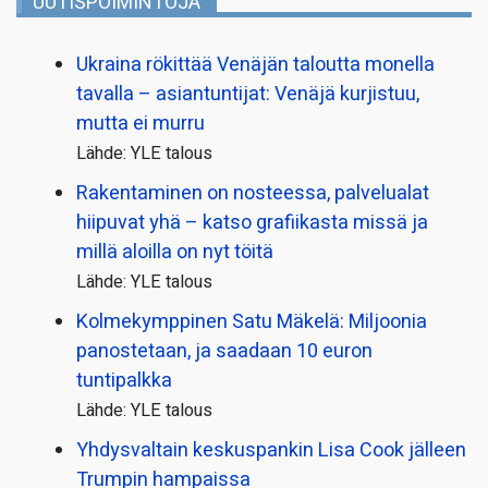
UUTISPOIMINTOJA
Ukraina rökittää Venäjän taloutta monella
tavalla – asiantuntijat: Venäjä kurjistuu,
mutta ei murru
Lähde: YLE talous
Rakentaminen on nosteessa, palvelualat
hiipuvat yhä – katso grafiikasta missä ja
millä aloilla on nyt töitä
Lähde: YLE talous
Kolmekymppinen Satu Mäkelä: Miljoonia
panostetaan, ja saadaan 10 euron
tuntipalkka
Lähde: YLE talous
Yhdysvaltain keskuspankin Lisa Cook jälleen
Trumpin hampaissa