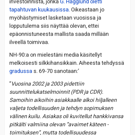
investoinnista, jonka
G. Hägglund oletti
tapahtuvan kuukausissa.
Oikeastaan jo
myöhästymiset lasketaan vuosissa ja
lopputulema siis näyttää olevan, ettei
epäonnistuneesta mallista saada millään
ilveellä toimivaa.
NH-90:a on mielestäni media käsitellyt
melkoisesti silkkihansikkain. Aiheesta tehdyssä
gradussa
s. 69-70 sanotaan:’
”
Vuosina 2002 ja 2003 pidettiin
suunnittelukatselmoinnit (PDR ja CDR).
Samoihin aikoihin asiakkaalle alkoi hiljalleen
valjeta todellisuuden ja tehdyn sopimuksen
välinen kuilu. Asiakas oli kuvitellut hankkivansa
pitkälti valmiina olevan ”avaimet käteen -
toimituksen”, mutta todellisuudessa