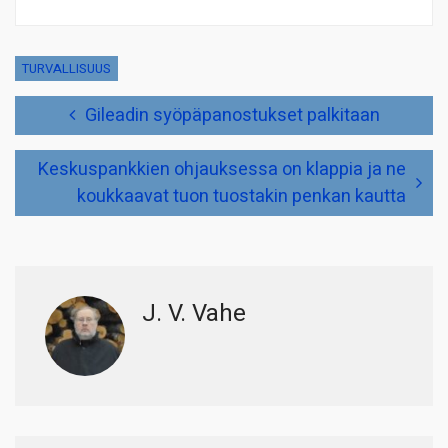
TURVALLISUUS
Artikkelien
Gileadin syöpäpanostukset palkitaan
selaus
Keskuspankkien ohjauksessa on klappia ja ne
koukkaavat tuon tuostakin penkan kautta
J. V. Vahe