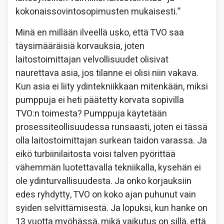
kokonaissovintosopimusten mukaisesti.”
Minä en millään ilveellä usko, että TVO saa
täysimääräisiä korvauksia, joten
laitostoimittajan velvollisuudet olisivat
naurettava asia, jos tilanne ei olisi niin vakava.
Kun asia ei liity ydintekniikkaan mitenkään, miksi
pumppuja ei heti päätetty korvata sopivilla
TVO:n toimesta? Pumppuja käytetään
prosessiteollisuudessa runsaasti, joten ei tässä
olla laitostoimittajan surkean taidon varassa. Ja
eikö turbiinilaitosta voisi talven pyörittää
vähemmän luotettavalla tekniikalla, kysehän ei
ole ydinturvallisuudesta. Ja onko korjauksiin
edes ryhdytty, TVO on koko ajan puhunut vain
syiden selvittämisestä. Ja lopuksi, kun hanke on
13 vuotta myöhässä, mikä vaikutus on sillä, että