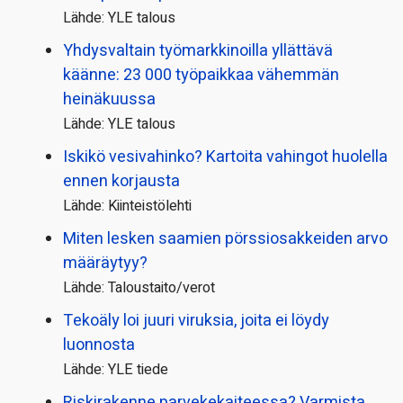
Lähde: YLE talous
Yhdysvaltain työmarkkinoilla yllättävä
käänne: 23 000 työpaikkaa vähemmän
heinäkuussa
Lähde: YLE talous
Iskikö vesivahinko? Kartoita vahingot huolella
ennen korjausta
Lähde: Kiinteistölehti
Miten lesken saamien pörssi­osakkeiden arvo
määräytyy?
Lähde: Taloustaito/verot
Tekoäly loi juuri viruksia, joita ei löydy
luonnosta
Lähde: YLE tiede
Riskirakenne parvekekaiteessa? Varmista