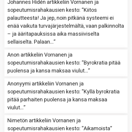
Johannes Hidén
artikkeliin
Vornanen ja
sopeutumisrahakausien kesto
: “
Kiitos
palautteesta! Ja jep, noin pitkänä systeemi ei
enää vaikuta turvajärjestelmältä, vaan palkinnolta
– ja ääritapauksissa aika massiiviselta
sellaiselta. Palaan…
”
Anon
artikkeliin
Vornanen ja
sopeutumisrahakausien kesto
: “
Byrokratia pitää
puolensa ja kansa maksaa viulut…
”
Anonyymi
artikkeliin
Vornanen ja
sopeutumisrahakausien kesto
: “
Kyllä byrokratia
pitää parhaiten puolensa ja kansa maksaa
viulut…
”
Nimetön
artikkeliin
Vornanen ja
sopeutumisrahakausien kesto
: “
Aikamoista
”