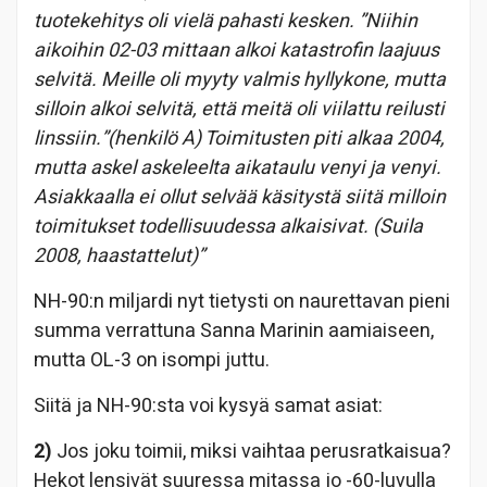
tuotekehitys oli vielä pahasti kesken. ”Niihin
aikoihin 02-03 mittaan alkoi katastrofin laajuus
selvitä. Meille oli myyty valmis hyllykone, mutta
silloin alkoi selvitä, että meitä oli viilattu reilusti
linssiin.”(henkilö A) Toimitusten piti alkaa 2004,
mutta askel askeleelta aikataulu venyi ja venyi.
Asiakkaalla ei ollut selvää käsitystä siitä milloin
toimitukset todellisuudessa alkaisivat. (Suila
2008, haastattelut)”
NH-90:n miljardi nyt tietysti on naurettavan pieni
summa verrattuna Sanna Marinin aamiaiseen,
mutta OL-3 on isompi juttu.
Siitä ja NH-90:sta voi kysyä samat asiat:
2)
Jos joku toimii, miksi vaihtaa perusratkaisua?
Hekot lensivät suuressa mitassa jo -60-luvulla