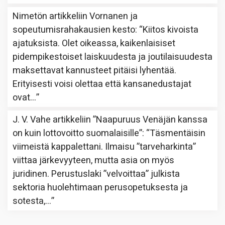
Nimetön
artikkeliin
Vornanen ja
sopeutumisrahakausien kesto
: “
Kiitos kivoista
ajatuksista. Olet oikeassa, kaikenlaisiset
pidempikestoiset laiskuudesta ja joutilaisuudesta
maksettavat kannusteet pitäisi lyhentää.
Erityisesti voisi olettaa että kansanedustajat
ovat…
”
J. V. Vahe
artikkeliin
”Naapuruus Venäjän kanssa
on kuin lottovoitto suomalaisille”
: “
Täsmentäisin
viimeistä kappalettani. Ilmaisu ”tarveharkinta”
viittaa järkevyyteen, mutta asia on myös
juridinen. Perustuslaki ”velvoittaa” julkista
sektoria huolehtimaan perusopetuksesta ja
sotesta,…
”