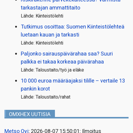
tarkastajan ammattitaito
Lähde: Kiinteistölehti
Tutkimus osoittaa: Suomen Kiinteistölehteä
luetaan kauan ja tarkasti
Lähde: Kiinteistölehti
Paljonko sairauspäivä­rahaa saa? Suuri
palkka ei takaa korkeaa päivärahaa
Lähde: Taloustaito/työ ja eläke
10 000 euroa määräajaksi tilille – vertaile 13
pankin korot
Lähde: Taloustaito/rahat
OMXHEX UUTISIA
Metso Oyj
: 2026-08-07 15:50:01: Ilmoitus