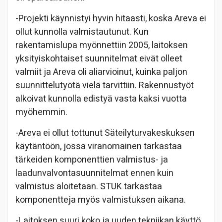
-Projekti käynnistyi hyvin hitaasti, koska Areva ei
ollut kunnolla valmistautunut. Kun
rakentamislupa myönnettiin 2005, laitoksen
yksityiskohtaiset suunnitelmat eivät olleet
valmiit ja Areva oli aliarvioinut, kuinka paljon
suunnittelutyötä vielä tarvittiin. Rakennustyöt
alkoivat kunnolla edistyä vasta kaksi vuotta
myöhemmin.
-Areva ei ollut tottunut Säteilyturvakeskuksen
käytäntöön, jossa viranomainen tarkastaa
tärkeiden komponenttien valmistus- ja
laadunvalvontasuunnitelmat ennen kuin
valmistus aloitetaan. STUK tarkastaa
komponentteja myös valmistuksen aikana.
-Laitoksen suuri koko ja uuden tekniikan käyttö