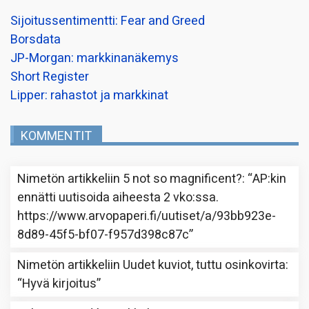
Sijoitussentimentti: Fear and Greed
Borsdata
JP-Morgan: markkinanäkemys
Short Register
Lipper: rahastot ja markkinat
KOMMENTIT
Nimetön
artikkeliin
5 not so magnificent?
: “
AP:kin
ennätti uutisoida aiheesta 2 vko:ssa.
https://www.arvopaperi.fi/uutiset/a/93bb923e-
8d89-45f5-bf07-f957d398c87c
”
Nimetön
artikkeliin
Uudet kuviot, tuttu osinkovirta
:
“
Hyvä kirjoitus
”