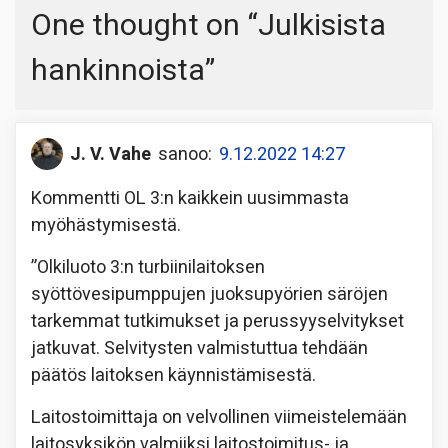
One thought on “
Julkisista
hankinnoista
”
J. V. Vahe
sanoo:
9.12.2022 14:27
Kommentti OL 3:n kaikkein uusimmasta
myöhästymisestä.
”Olkiluoto 3:n turbiinilaitoksen
syöttövesipumppujen juoksupyörien säröjen
tarkemmat tutkimukset ja perussyyselvitykset
jatkuvat. Selvitysten valmistuttua tehdään
päätös laitoksen käynnistämisestä.
Laitostoimittaja on velvollinen viimeistelemään
laitosyksikön valmiiksi laitostoimitus- ja