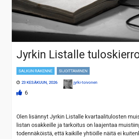
Jyrkin Listalle tuloskier
SALKUN RAKENNE
SIJOITTAMINEN
23 KESÄKUUN, 2026
jyrki-toivonen
6
Olen lisännyt Jyrkin Listalle kvartaalitulosten mui
listan osakkeille ja tarkoitus on laajentaa muist
todennäköistä, että kaikille yhtiöille näitä ei kuit