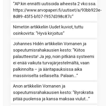
“
AP:kin ennätti uutisoida aiheesta 2 vko:ssa.
https://www.arvopaperi.fi/uutiset/a/93bb923e-
8d89-45f5-bf07-f957d398c87c
”
Nimetön
artikkeliin
Uudet kuviot, tuttu
osinkovirta
: “
Hyvä kirjoitus
”
Johannes Hidén
artikkeliin
Vornanen ja
sopeutumisrahakausien kesto
: “
Kiitos
palautteesta! Ja jep, noin pitkänä systeemi
ei enää vaikuta turvajärjestelmältä, vaan
palkinnolta – ja ääritapauksissa aika
massiiviselta sellaiselta. Palaan…
”
Anon
artikkeliin
Vornanen ja
sopeutumisrahakausien kesto
: “
Byrokratia
pitää puolensa ja kansa maksaa viulut…
”