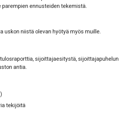
ee parempien ennusteiden tekemistä.
tta uskon niistä olevan hyötyä myös muille.
losraporttia, sijoittajaesitystä, sijoittajapuhelun
uston antia.
)
ia tekijöitä