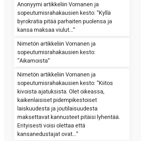
Anonyymi
artikkeliin
Vornanen ja
sopeutumisrahakausien kesto
: “
Kyllä
byrokratia pitää parhaiten puolensa ja
kansa maksaa viulut…
”
Nimetön
artikkeliin
Vornanen ja
sopeutumisrahakausien kesto
:
“
Aikamoista
”
Nimetön
artikkeliin
Vornanen ja
sopeutumisrahakausien kesto
: “
Kiitos
kivoista ajatuksista. Olet oikeassa,
kaikenlaisiset pidempikestoiset
laiskuudesta ja joutilaisuudesta
maksettavat kannusteet pitäisi lyhentää.
Erityisesti voisi olettaa että
kansanedustajat ovat…
”