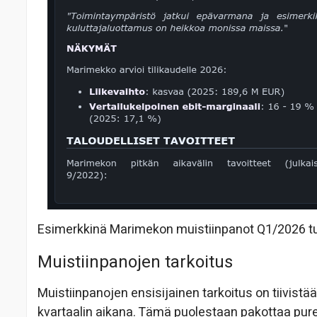
Esimerkkinä Marimekon muistiinpanot Q1/2026 tu
Muistiinpanojen tarkoitus
Muistiinpanojen ensisijainen tarkoitus on tiivistää
kvartaalin aikana. Tämä puolestaan pakottaa pur