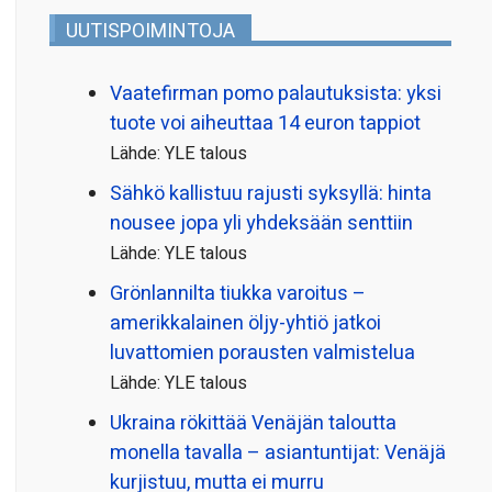
UUTISPOIMINTOJA
Vaatefirman pomo palautuksista: yksi
tuote voi aiheuttaa 14 euron tappiot
Lähde: YLE talous
Sähkö kallistuu rajusti syksyllä: hinta
nousee jopa yli yhdeksään senttiin
Lähde: YLE talous
Grönlannilta tiukka varoitus –
amerikkalainen öljy-yhtiö jatkoi
luvattomien porausten valmistelua
Lähde: YLE talous
Ukraina rökittää Venäjän taloutta
monella tavalla – asiantuntijat: Venäjä
kurjistuu, mutta ei murru