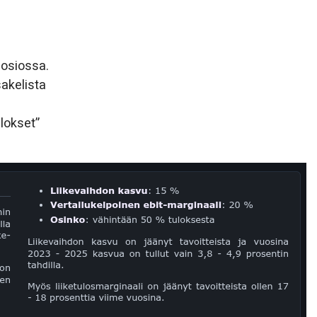
-osiossa.
sakelista
lokset”