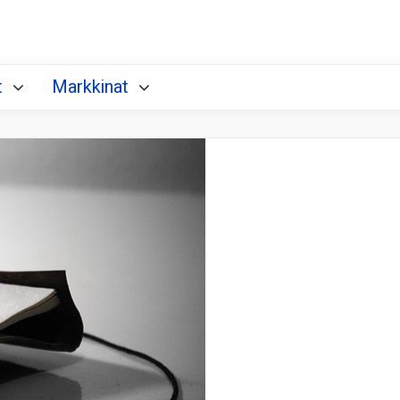
t
Markkinat