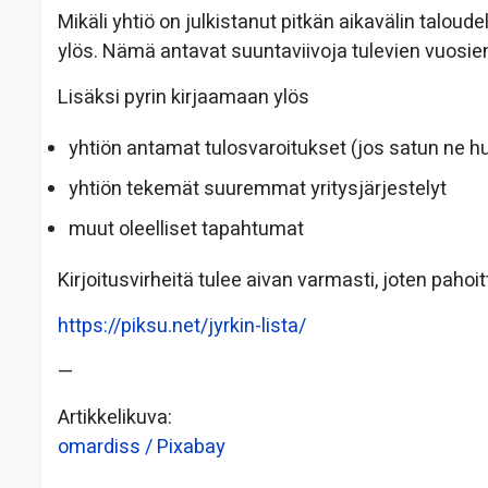
Mikäli yhtiö on julkistanut pitkän aikavälin taloudel
ylös. Nämä antavat suuntaviivoja tulevien vuosie
Lisäksi pyrin kirjaamaan ylös
yhtiön antamat tulosvaroitukset (jos satun ne
yhtiön tekemät suuremmat yritysjärjestelyt
muut oleelliset tapahtumat
Kirjoitusvirheitä tulee aivan varmasti, joten pahoit
https://piksu.net/jyrkin-lista/
—
Artikkelikuva:
omardiss / Pixabay