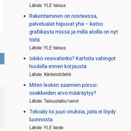
Lähde: YLE talous
Rakentaminen on nosteessa,
palvelualat hiipuvat yhä – katso
grafiikasta missä ja millä aloilla on nyt
töitä
Lähde: YLE talous
Iskikö vesivahinko? Kartoita vahingot
huolella ennen korjausta
Lähde: Kiinteistölehti
Miten lesken saamien pörssi­
osakkeiden arvo määräytyy?
Lähde: Taloustaito/verot
Tekoäly loi juuri viruksia, joita ei löydy
luonnosta
Lähde: YLE tiede