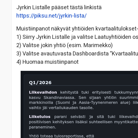
Jyrkin Listalle pääset tästä linkistä
https://piksu.net/jyrkin-lista/
Muistiinpanot näkyvät yhtiöiden kvartaalitulokset
1) Siirry Jyrkin Listalle ja valitse Laatuyhtiöiden o
2) Valitse jokin yhtiö (esim. Marimekko)
3) Valitse avautuvasta Dashboardista ”Kvartaalitu
4) Huomaa muistiinpanot