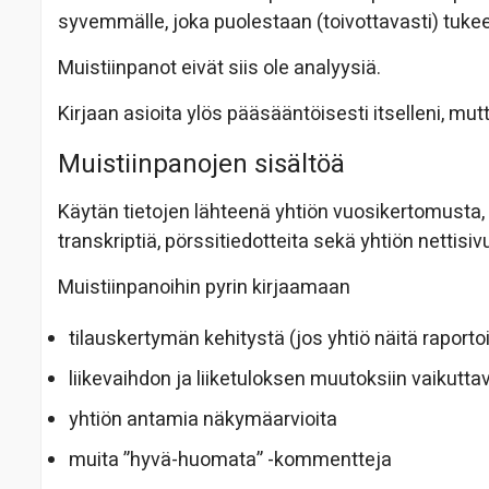
syvemmälle, joka puolestaan (toivottavasti) tuk
Muistiinpanot eivät siis ole analyysiä.
Kirjaan asioita ylös pääsääntöisesti itselleni, mu
Muistiinpanojen sisältöä
Käytän tietojen lähteenä yhtiön vuosikertomusta, tu
transkriptiä, pörssitiedotteita sekä yhtiön nettisiv
Muistiinpanoihin pyrin kirjaamaan
tilauskertymän kehitystä (jos yhtiö näitä raportoi
liikevaihdon ja liiketuloksen muutoksiin vaikuttav
yhtiön antamia näkymäarvioita
muita ”hyvä-huomata” -kommentteja