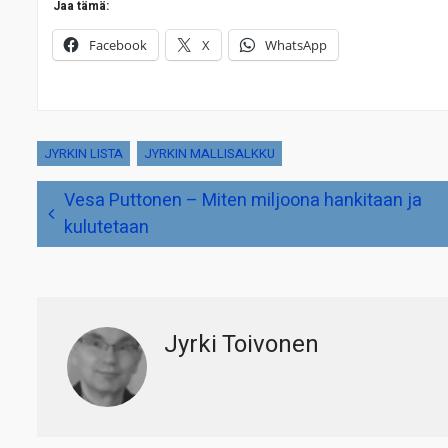
Jaa tämä:
Facebook
X
WhatsApp
JYRKIN LISTA
JYRKIN MALLISALKKU
Artikkelien
Vesa Puttonen – Miten miljoona hankitaan ja
selaus
kulutetaan
Jyrki Toivonen