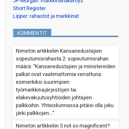
JP-Morgan: markkinanäkemys
Short Register
Lipper: rahastot ja markkinat
KOMMENTIT
Nimetön
artikkeliin
Kansanedustajien
sopeutumisrahasta 2: sopeutumisrahan
määrä
: “
Kansanedustajien ja ministereiden
palkat ovat vaatimattomia verrattuna
esimerkiksi suurimpien
työmarkkinajärjestöjen tai
eläkevakuutusyhtiöiden johtajien
palkkoihin. Yhteiskunnassa pitäisi olla joku
järki palkkojen…
”
Nimetön
artikkeliin
5 not so magnificent?
: