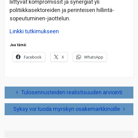
liittyvät kompromissit ja synergiat yli
politiikkasektoreiden ja perinteisen hillintä-
sopeutuminen-
jaottelun.
Linkki tutkimukseen
Jaa tämä:
Facebook
X
WhatsApp
Artikkelien
Tulosennusteiden realistisuuden arviointi
selaus
Syksy voi tuoda myrskyn osakemarkkinoille