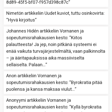
8d89-45f5-bf07-f957d398c87c
”
Nimetön
artikkeliin
Uudet kuviot, tuttu osinkovirta
:
“
Hyvä kirjoitus
”
Johannes Hidén
artikkeliin
Vornanen ja
sopeutumisrahakausien kesto
: “
Kiitos
palautteesta! Ja jep, noin pitkänä systeemi ei
enää vaikuta turvajärjestelmältä, vaan palkinnolta
– ja ääritapauksissa aika massiiviselta
sellaiselta. Palaan…
”
Anon
artikkeliin
Vornanen ja
sopeutumisrahakausien kesto
: “
Byrokratia pitää
puolensa ja kansa maksaa viulut…
”
Anonyymi
artikkeliin
Vornanen ja
sopeutumisrahakausien kesto
: “
Kyllä byrokratia