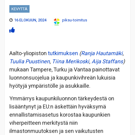
KEVYTTÄ
16 ELOKUUN, 2024
piksu-toimitus
Aalto-yliopiston
tutkimuksen
(
Ranja Hautamäki
,
Tuulia Puustinen
,
Tiina Merikoski
,
Aija Staffans
)
mukaan Tampere, Turku ja Vantaa painottavat
luonnonsuojelua ja kaupunkivihreän lukuisia
hyötyjä ympäristölle ja asukkaille.
Ymmärrys kaupunkiluonnon tärkeydestä on
lisääntynyt ja EU:n äskettäin hyväksymä
ennallistamisasetus korostaa kaupunkien
viherpeitteen merkitystä niin
ilmastonmuutoksen ja sen vaikutusten