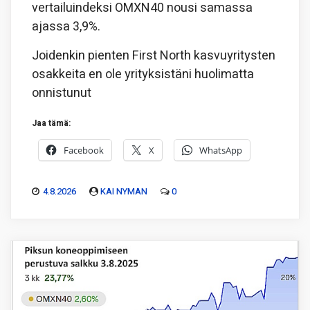
vertailuindeksi OMXN40 nousi samassa
ajassa 3,9%.
Joidenkin pienten First North kasvuyritysten
osakkeita en ole yrityksistäni huolimatta
onnistunut
Jaa tämä:
Facebook
X
WhatsApp
4.8.2026
KAI NYMAN
0