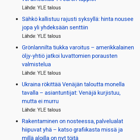
Lähde: YLE talous
Sähkö kallistuu rajusti syksyllä: hinta nousee
jopa yli yhdeksään senttiin
Lähde: YLE talous
Grönlannilta tiukka varoitus – amerikkalainen
öljy-yhtiö jatkoi luvattomien porausten
valmistelua
Lähde: YLE talous
Ukraina rökittää Venäjän taloutta monella
tavalla – asiantuntijat: Venäjä kurjistuu,
mutta ei murru
Lähde: YLE talous
Rakentaminen on nosteessa, palvelualat
hiipuvat yhä – katso grafiikasta missä ja
millä aloilla on nyt töitä