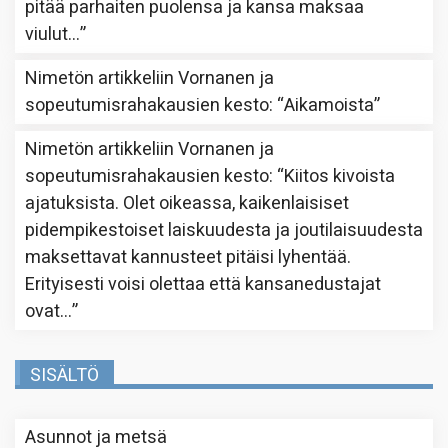
pitää parhaiten puolensa ja kansa maksaa
viulut…
”
Nimetön
artikkeliin
Vornanen ja
sopeutumisrahakausien kesto
: “
Aikamoista
”
Nimetön
artikkeliin
Vornanen ja
sopeutumisrahakausien kesto
: “
Kiitos kivoista
ajatuksista. Olet oikeassa, kaikenlaisiset
pidempikestoiset laiskuudesta ja joutilaisuudesta
maksettavat kannusteet pitäisi lyhentää.
Erityisesti voisi olettaa että kansanedustajat
ovat…
”
SISÄLTÖ
Asunnot ja metsä