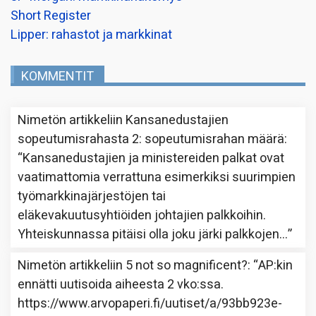
Short Register
Lipper: rahastot ja markkinat
KOMMENTIT
Nimetön
artikkeliin
Kansanedustajien
sopeutumisrahasta 2: sopeutumisrahan määrä
:
“
Kansanedustajien ja ministereiden palkat ovat
vaatimattomia verrattuna esimerkiksi suurimpien
työmarkkinajärjestöjen tai
eläkevakuutusyhtiöiden johtajien palkkoihin.
Yhteiskunnassa pitäisi olla joku järki palkkojen…
”
Nimetön
artikkeliin
5 not so magnificent?
: “
AP:kin
ennätti uutisoida aiheesta 2 vko:ssa.
https://www.arvopaperi.fi/uutiset/a/93bb923e-