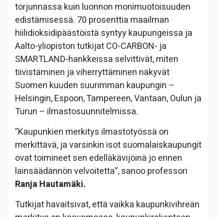
torjunnassa kuin luonnon monimuotoisuuden
edistämisessä. 70 prosenttia maailman
hiilidioksidipäästöistä syntyy kaupungeissa ja
Aalto-yliopiston tutkijat CO-CARBON- ja
SMARTLAND-hankkeissa selvittivät, miten
tiivistäminen ja viherryttäminen näkyvät
Suomen kuuden suurimman kaupungin –
Helsingin, Espoon, Tampereen, Vantaan, Oulun ja
Turun – ilmastosuunnitelmissa.
”Kaupunkien merkitys ilmastotyössä on
merkittävä, ja varsinkin isot suomalaiskaupungit
ovat toimineet sen edelläkävijöinä jo ennen
lainsäädännön velvoitetta”, sanoo professori
Ranja Hautamäki.
Tutkijat havaitsivat, että vaikka kaupunkivihreän