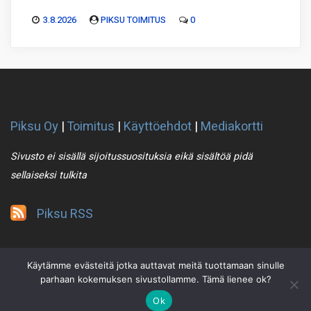
3.8.2026
PIKSU TOIMITUS
0
Piksu Oy
|
Toimitus
|
Käyttöehdot
|
Mediakortti
Sivusto ei sisällä sijoitussuosituksia eikä sisältöä pidä
sellaiseksi tulkita
Piksu RSS
Käytämme evästeitä jotka auttavat meitä tuottamaan sinulle
parhaan kokemuksen sivustollamme. Tämä lienee ok?
Ok
2021 © Piksu Oy