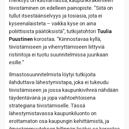
merkitys on kasvamassa, kaupunkirakenteen
tiivistäminen on edelleen painopiste. “Siitä on
tullut itsestäänselvyys ja tosiasia, jota ei
kyseenalaisteta – vaikka kyse on aina
poliittisista päätöksistä”, tutkijatohtori
Tuulia
Puustinen
korostaa. “Kiinnostavaa kyllä,
tiivistämiseen ja viherryttämiseen liittyviä
ristiriitoja ei tuotu suunnitelmissa juurikaan
esille.”
Ilmastosuunnitelmista löytyi tutkijoita
ilahduttava lähestymistapa, joka ei tukeudu
tiivistämiseen ja jossa kaupunkivihreä nähdään
täydentävänä ja jopa vaihtoehtoisena
strategiana tiivistämiselle. Tässä
lähestymistavassa kaupunkiluonto on
erottamaton osa kaupungin kehittämistä, ja