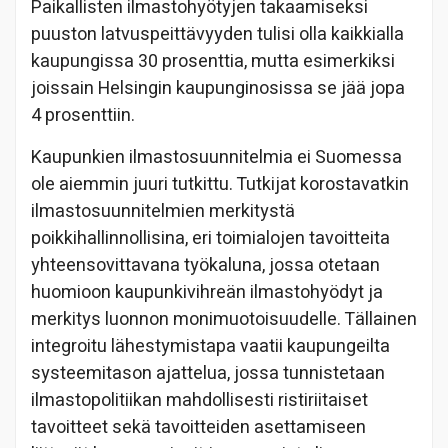
Paikallisten ilmastohyötyjen takaamiseksi
puuston latvuspeittävyyden tulisi olla kaikkialla
kaupungissa 30 prosenttia, mutta esimerkiksi
joissain Helsingin kaupunginosissa se jää jopa
4 prosenttiin.
Kaupunkien ilmastosuunnitelmia ei Suomessa
ole aiemmin juuri tutkittu. Tutkijat korostavatkin
ilmastosuunnitelmien merkitystä
poikkihallinnollisina, eri toimialojen tavoitteita
yhteensovittavana työkaluna, jossa otetaan
huomioon kaupunkivihreän ilmastohyödyt ja
merkitys luonnon monimuotoisuudelle. Tällainen
integroitu lähestymistapa vaatii kaupungeilta
systeemitason ajattelua, jossa tunnistetaan
ilmastopolitiikan mahdollisesti ristiriitaiset
tavoitteet sekä tavoitteiden asettamiseen