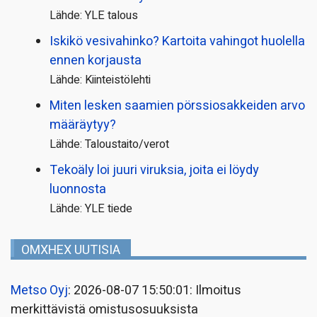
Lähde: YLE talous
Iskikö vesivahinko? Kartoita vahingot huolella
ennen korjausta
Lähde: Kiinteistölehti
Miten lesken saamien pörssi­osakkeiden arvo
määräytyy?
Lähde: Taloustaito/verot
Tekoäly loi juuri viruksia, joita ei löydy
luonnosta
Lähde: YLE tiede
OMXHEX UUTISIA
Metso Oyj
: 2026-08-07 15:50:01: Ilmoitus
merkittävistä omistusosuuksista