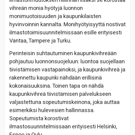
ilmastonmuutoksen hillinnän lisäksi se korostaa
vihreän monia hyötyjä luonnon
monimuotoisuuden ja kaupunkilaisten
hyvinvoinnin kannalta. Monihyötyisyyttä nostivat
ilmastotoimisuunnitelmissaan esille erityisesti
Vantaa, Tampere ja Turku.
Perinteisin suhtautuminen kaupunkivihreään
pohjautuu luonnonsuojeluun: luontoa suojellaan
tiivistämisen vastapainoksi, ja kaupunkivihreä ja
rakennettu kaupunki nähdään erillisinä
kokonaisuuksina. Toinen tapa on nähdä
kaupunkivihreä tiivistämisen palvelukseen
valjastettuna sopeutumiskeinona, joka auttaa
esimerkiksi hulevesien hallinnassa.
Sopeutumista korostivat
ilmastosuunnitelmissaan erityisesti Helsinki,
Espoo ja Oulu.