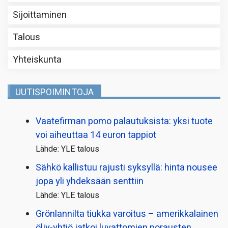
Sijoittaminen
Talous
Yhteiskunta
UUTISPOIMINTOJA
Vaatefirman pomo palautuksista: yksi tuote
voi aiheuttaa 14 euron tappiot
Lähde: YLE talous
Sähkö kallistuu rajusti syksyllä: hinta nousee
jopa yli yhdeksään senttiin
Lähde: YLE talous
Grönlannilta tiukka varoitus – amerikkalainen
öljy-yhtiö jatkoi luvattomien porausten