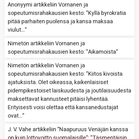
Anonyymi
artikkeliin
Vornanen ja
sopeutumisrahakausien kesto
: “
Kyllä byrokratia
pitää parhaiten puolensa ja kansa maksaa
viulut…
”
Nimetön
artikkeliin
Vornanen ja
sopeutumisrahakausien kesto
: “
Aikamoista
”
Nimetön
artikkeliin
Vornanen ja
sopeutumisrahakausien kesto
: “
Kiitos kivoista
ajatuksista. Olet oikeassa, kaikenlaisiset
pidempikestoiset laiskuudesta ja joutilaisuudesta
maksettavat kannusteet pitäisi lyhentää.
Erityisesti voisi olettaa että kansanedustajat
ovat…
”
J. V. Vahe
artikkeliin
”Naapuruus Venäjän kanssa
on kuin lottovoitto suomalaisille”
: “
Täsmentäisin