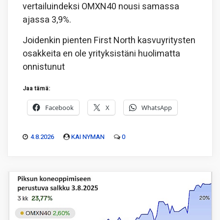
vertailuindeksi OMXN40 nousi samassa
ajassa 3,9%.
Joidenkin pienten First North kasvuyritysten
osakkeita en ole yrityksistäni huolimatta
onnistunut
Jaa tämä:
Facebook
X
WhatsApp
4.8.2026
KAI NYMAN
0