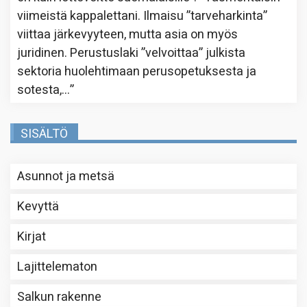
viimeistä kappalettani. Ilmaisu ”tarveharkinta”
viittaa järkevyyteen, mutta asia on myös
juridinen. Perustuslaki ”velvoittaa” julkista
sektoria huolehtimaan perusopetuksesta ja
sotesta,…
”
SISÄLTÖ
Asunnot ja metsä
Kevyttä
Kirjat
Lajittelematon
Salkun rakenne