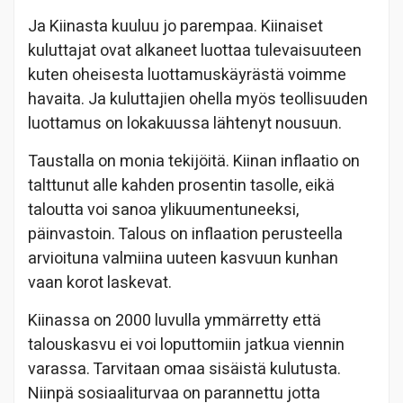
Ja Kiinasta kuuluu jo parempaa. Kiinaiset
kuluttajat ovat alkaneet luottaa tulevaisuuteen
kuten oheisesta luottamuskäyrästä voimme
havaita. Ja kuluttajien ohella myös teollisuuden
luottamus on lokakuussa lähtenyt nousuun.
Taustalla on monia tekijöitä. Kiinan inflaatio on
talttunut alle kahden prosentin tasolle, eikä
taloutta voi sanoa ylikuumentuneeksi,
päinvastoin. Talous on inflaation perusteella
arvioituna valmiina uuteen kasvuun kunhan
vaan korot laskevat.
Kiinassa on 2000 luvulla ymmärretty että
talouskasvu ei voi loputtomiin jatkua viennin
varassa. Tarvitaan omaa sisäistä kulutusta.
Niinpä sosiaaliturvaa on parannettu jotta