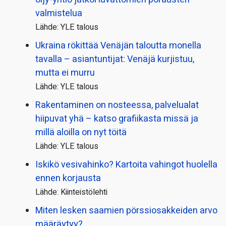
valmistelua
Lähde: YLE talous
Ukraina rökittää Venäjän taloutta monella
tavalla – asiantuntijat: Venäjä kurjistuu,
mutta ei murru
Lähde: YLE talous
Rakentaminen on nosteessa, palvelualat
hiipuvat yhä – katso grafiikasta missä ja
millä aloilla on nyt töitä
Lähde: YLE talous
Iskikö vesivahinko? Kartoita vahingot huolella
ennen korjausta
Lähde: Kiinteistölehti
Miten lesken saamien pörssi­osakkeiden arvo
määräytyy?