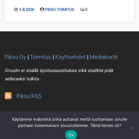
3.8.2026
PIKSU TOIMITUS
0
Piksu Oy
|
Toimitus
|
Käyttöehdot
|
Mediakortti
Sivusto ei sisällä sijoitussuosituksia eikä sisältöä pidä
sellaiseksi tulkita
Piksu RSS
Käytämme evästeitä jotka auttavat meitä tuottamaan sinulle
parhaan kokemuksen sivustollamme. Tämä lienee ok?
Ok
2021 © Piksu Oy