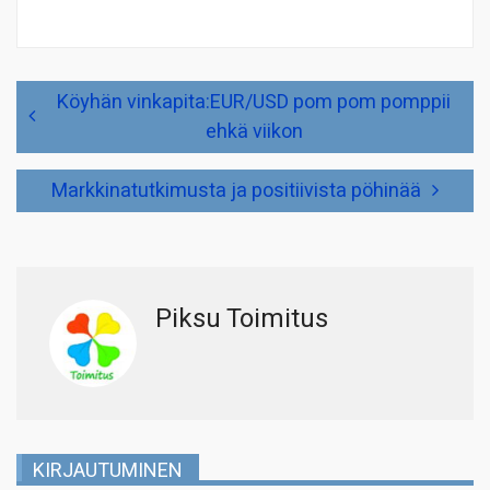
Artikkelien
Köyhän vinkapita:EUR/USD pom pom pomppii
selaus
ehkä viikon
Markkinatutkimusta ja positiivista pöhinää
Piksu Toimitus
KIRJAUTUMINEN