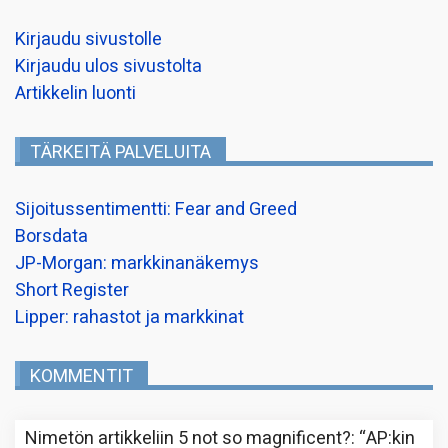
Kirjaudu sivustolle
Kirjaudu ulos sivustolta
Artikkelin luonti
TÄRKEITÄ PALVELUITA
Sijoitussentimentti: Fear and Greed
Borsdata
JP-Morgan: markkinanäkemys
Short Register
Lipper: rahastot ja markkinat
KOMMENTIT
Nimetön
artikkeliin
5 not so magnificent?
: “
AP:kin