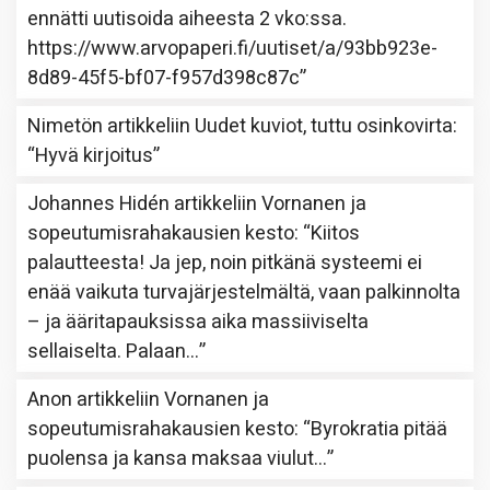
ennätti uutisoida aiheesta 2 vko:ssa.
https://www.arvopaperi.fi/uutiset/a/93bb923e-
8d89-45f5-bf07-f957d398c87c
”
Nimetön
artikkeliin
Uudet kuviot, tuttu osinkovirta
:
“
Hyvä kirjoitus
”
Johannes Hidén
artikkeliin
Vornanen ja
sopeutumisrahakausien kesto
: “
Kiitos
palautteesta! Ja jep, noin pitkänä systeemi ei
enää vaikuta turvajärjestelmältä, vaan palkinnolta
– ja ääritapauksissa aika massiiviselta
sellaiselta. Palaan…
”
Anon
artikkeliin
Vornanen ja
sopeutumisrahakausien kesto
: “
Byrokratia pitää
puolensa ja kansa maksaa viulut…
”