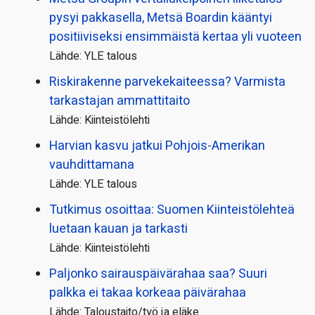
pysyi pakkasella, Metsä Boardin kääntyi
positiiviseksi ensimmäistä kertaa yli vuoteen
Lähde: YLE talous
Riskirakenne parvekekaiteessa? Varmista
tarkastajan ammattitaito
Lähde: Kiinteistölehti
Harvian kasvu jatkui Pohjois-Amerikan
vauhdittamana
Lähde: YLE talous
Tutkimus osoittaa: Suomen Kiinteistölehteä
luetaan kauan ja tarkasti
Lähde: Kiinteistölehti
Paljonko sairauspäivä­rahaa saa? Suuri
palkka ei takaa korkeaa päivärahaa
Lähde: Taloustaito/työ ja eläke