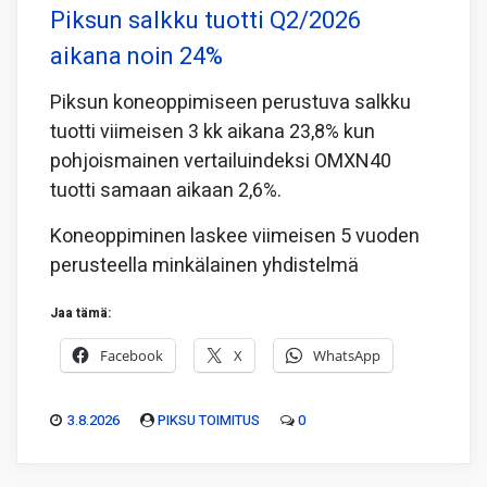
Piksun salkku tuotti Q2/2026
aikana noin 24%
Piksun koneoppimiseen perustuva salkku
tuotti viimeisen 3 kk aikana 23,8% kun
pohjoismainen vertailuindeksi OMXN40
tuotti samaan aikaan 2,6%.
Koneoppiminen laskee viimeisen 5 vuoden
perusteella minkälainen yhdistelmä
Jaa tämä:
Facebook
X
WhatsApp
3.8.2026
PIKSU TOIMITUS
0