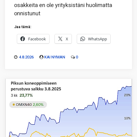
osakkeita en ole yrityksistäni huolimatta
onnistunut
Jaa tämä:
Facebook
X
WhatsApp
4.8.2026
KAI NYMAN
0