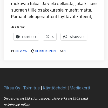
mukavaa tuloa. Ja vielä sellaista, joka kilisee
suoraan tilille osakekurssia murehtimatta.
Parhaat teleoperaattorit täyttävät kriteerit,
Jaa tämä:
Facebook
X
WhatsApp
3.8.2026
HEIKKI IKONEN
1
Piksu Oy
|
Toimitus
|
Käyttöehdot
|
Mediakortti
Sivusto ei sisällä sijoitussuosituksia eikä sisältöä pidä
sellaiseksi tulkita