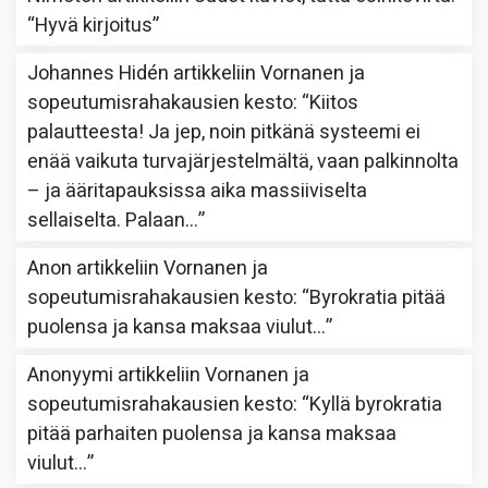
“
Hyvä kirjoitus
”
Johannes Hidén
artikkeliin
Vornanen ja
sopeutumisrahakausien kesto
: “
Kiitos
palautteesta! Ja jep, noin pitkänä systeemi ei
enää vaikuta turvajärjestelmältä, vaan palkinnolta
– ja ääritapauksissa aika massiiviselta
sellaiselta. Palaan…
”
Anon
artikkeliin
Vornanen ja
sopeutumisrahakausien kesto
: “
Byrokratia pitää
puolensa ja kansa maksaa viulut…
”
Anonyymi
artikkeliin
Vornanen ja
sopeutumisrahakausien kesto
: “
Kyllä byrokratia
pitää parhaiten puolensa ja kansa maksaa
viulut…
”