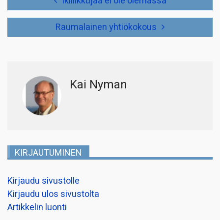
Ikiliikkujaa ei ole olemassa
selaus
Raumalainen yhtiökokous
Kai Nyman
KIRJAUTUMINEN
Kirjaudu sivustolle
Kirjaudu ulos sivustolta
Artikkelin luonti