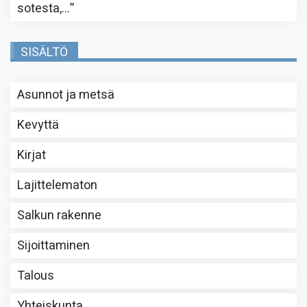
sotesta,…
”
SISÄLTÖ
Asunnot ja metsä
Kevyttä
Kirjat
Lajittelematon
Salkun rakenne
Sijoittaminen
Talous
Yhteiskunta