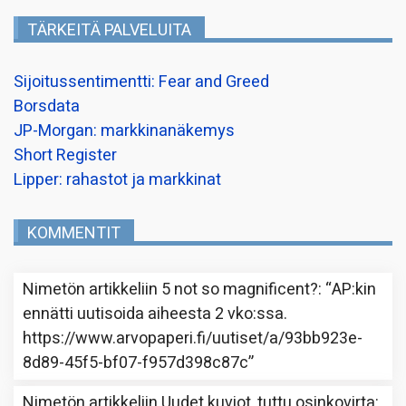
TÄRKEITÄ PALVELUITA
Sijoitussentimentti: Fear and Greed
Borsdata
JP-Morgan: markkinanäkemys
Short Register
Lipper: rahastot ja markkinat
KOMMENTIT
Nimetön
artikkeliin
5 not so magnificent?
: “
AP:kin
ennätti uutisoida aiheesta 2 vko:ssa.
https://www.arvopaperi.fi/uutiset/a/93bb923e-
8d89-45f5-bf07-f957d398c87c
”
Nimetön
artikkeliin
Uudet kuviot, tuttu osinkovirta
: