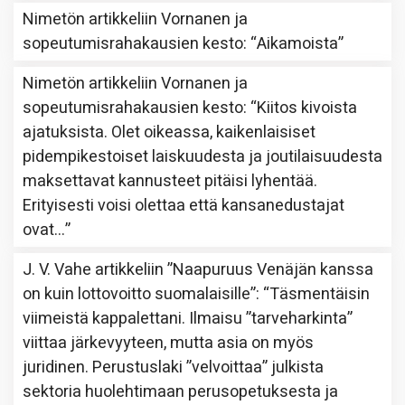
Nimetön
artikkeliin
Vornanen ja
sopeutumisrahakausien kesto
: “
Aikamoista
”
Nimetön
artikkeliin
Vornanen ja
sopeutumisrahakausien kesto
: “
Kiitos kivoista
ajatuksista. Olet oikeassa, kaikenlaisiset
pidempikestoiset laiskuudesta ja joutilaisuudesta
maksettavat kannusteet pitäisi lyhentää.
Erityisesti voisi olettaa että kansanedustajat
ovat…
”
J. V. Vahe
artikkeliin
”Naapuruus Venäjän kanssa
on kuin lottovoitto suomalaisille”
: “
Täsmentäisin
viimeistä kappalettani. Ilmaisu ”tarveharkinta”
viittaa järkevyyteen, mutta asia on myös
juridinen. Perustuslaki ”velvoittaa” julkista
sektoria huolehtimaan perusopetuksesta ja