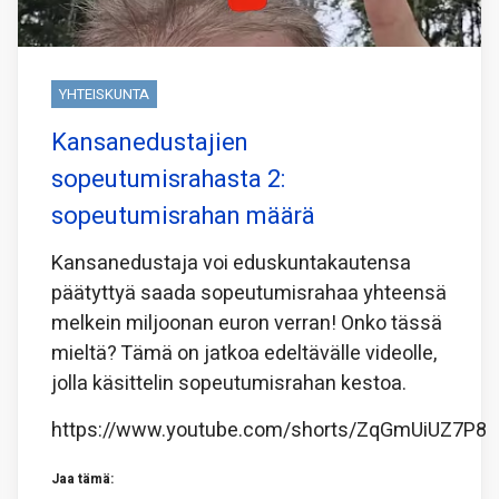
YHTEISKUNTA
Kansanedustajien
sopeutumisrahasta 2:
sopeutumisrahan määrä
Kansanedustaja voi eduskuntakautensa
päätyttyä saada sopeutumisrahaa yhteensä
melkein miljoonan euron verran! Onko tässä
mieltä? Tämä on jatkoa edeltävälle videolle,
jolla käsittelin sopeutumisrahan kestoa.
https://www.youtube.com/shorts/ZqGmUiUZ7P8
Jaa tämä: