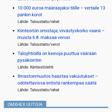
10 000 euroa määräajaksi tilille – vertaile 13
pankin korot
Lähde: Taloustaito/rahat
Kiinteistön omistaja, viivästyskorko vaanii –
muista 6.8. maksaa verosi
Lähde: Taloustaito/verot
Taloyhtiöillä on keinoja puuttua väärään
pysäköintiin
Lähde: Kiinteistölehti
Ilmastonmuutos haastaa vakuutukset –
odotettavissa entistä rankempaa säätä
Lähde: Taloustaito/rahat
OMXHEX UUTISIA