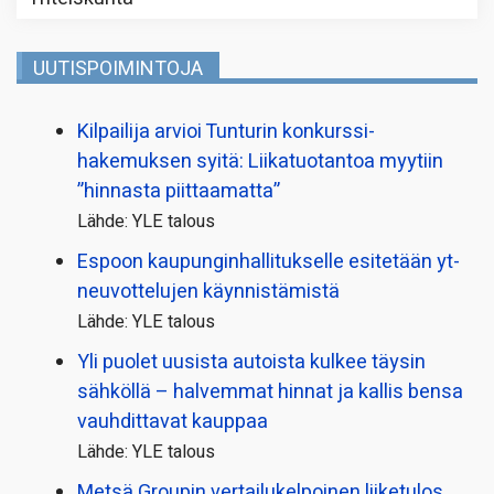
UUTISPOIMINTOJA
Kilpailija arvioi Tunturin konkurssi­
hakemuksen syitä: Liikatuotantoa myytiin
”hinnasta piittaamatta”
Lähde: YLE talous
Espoon kaupungin­hallitukselle esitetään yt-
neuvottelujen käynnistämistä
Lähde: YLE talous
Yli puolet uusista autoista kulkee täysin
sähköllä – halvemmat hinnat ja kallis bensa
vauhdittavat kauppaa
Lähde: YLE talous
Metsä Groupin vertailu­kelpoinen liiketulos