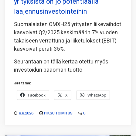
yrityksistä on jo potentiaalia
laajennusinvestointeihin
Suomalaisten OMXH25 yritysten liikevaihdot
kasvoivat Q2/2025 keskimäärin 7% vuoden
takaiseen verrattuna ja liiketulokset (EBIT)
kasvoivat peräti 35%.
Seurantaan on tällä kertaa otettu myös
investoidun pääoman tuotto
Jaa tämä:
Facebook
X
WhatsApp
8.8.2026
PIKSU TOIMITUS
0