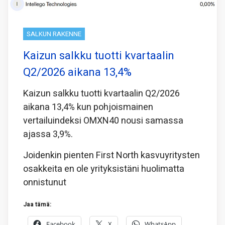
SALKUN RAKENNE
Kaizun salkku tuotti kvartaalin
Q2/2026 aikana 13,4%
Kaizun salkku tuotti kvartaalin Q2/2026
aikana 13,4% kun pohjoismainen
vertailuindeksi OMXN40 nousi samassa
ajassa 3,9%.
Joidenkin pienten First North kasvuyritysten
osakkeita en ole yrityksistäni huolimatta
onnistunut
Jaa tämä:
Facebook
X
WhatsApp