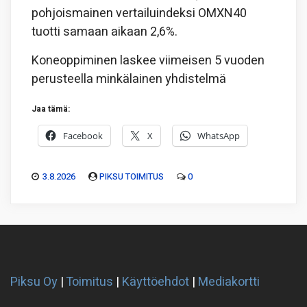
pohjoismainen vertailuindeksi OMXN40
tuotti samaan aikaan 2,6%.
Koneoppiminen laskee viimeisen 5 vuoden
perusteella minkälainen yhdistelmä
Jaa tämä:
Facebook
X
WhatsApp
3.8.2026
PIKSU TOIMITUS
0
Piksu Oy
|
Toimitus
|
Käyttöehdot
|
Mediakortti