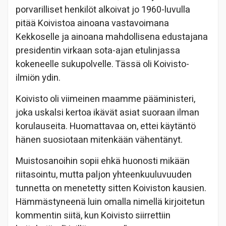
porvarilliset henkilöt alkoivat jo 1960-luvulla
pitää Koivistoa ainoana vastavoimana
Kekkoselle ja ainoana mahdollisena edustajana
presidentin virkaan sota-ajan etulinjassa
kokeneelle sukupolvelle. Tässä oli Koivisto-
ilmiön ydin.
Koivisto oli viimeinen maamme pääministeri,
joka uskalsi kertoa ikävät asiat suoraan ilman
korulauseita. Huomattavaa on, ettei käytäntö
hänen suosiotaan mitenkään vähentänyt.
Muistosanoihin sopii ehkä huonosti mikään
riitasointu, mutta paljon yhteenkuuluvuuden
tunnetta on menetetty sitten Koiviston kausien.
Hämmästyneenä luin omalla nimellä kirjoitetun
kommentin siitä, kun Koivisto siirrettiin