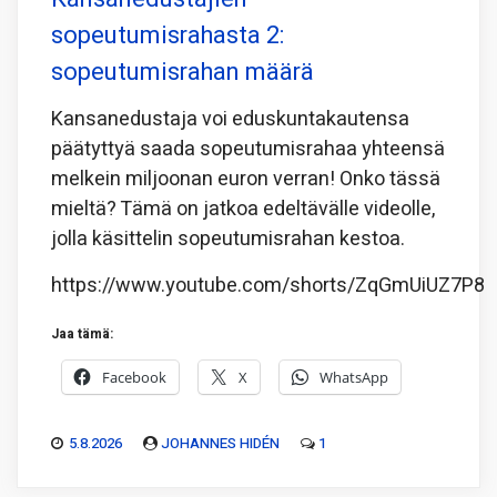
sopeutumisrahasta 2:
sopeutumisrahan määrä
Kansanedustaja voi eduskuntakautensa
päätyttyä saada sopeutumisrahaa yhteensä
melkein miljoonan euron verran! Onko tässä
mieltä? Tämä on jatkoa edeltävälle videolle,
jolla käsittelin sopeutumisrahan kestoa.
https://www.youtube.com/shorts/ZqGmUiUZ7P8
Jaa tämä:
Facebook
X
WhatsApp
5.8.2026
JOHANNES HIDÉN
1