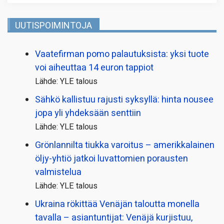
UUTISPOIMINTOJA
Vaatefirman pomo palautuksista: yksi tuote
voi aiheuttaa 14 euron tappiot
Lähde: YLE talous
Sähkö kallistuu rajusti syksyllä: hinta nousee
jopa yli yhdeksään senttiin
Lähde: YLE talous
Grönlannilta tiukka varoitus – amerikkalainen
öljy-yhtiö jatkoi luvattomien porausten
valmistelua
Lähde: YLE talous
Ukraina rökittää Venäjän taloutta monella
tavalla – asiantuntijat: Venäjä kurjistuu,