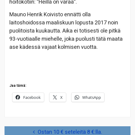
hoitokotiin: ”Heillä on varaa”.
Mauno Henrik Koivisto ennätti olla
laitoshoidossa maaliskuun lopusta 2017 noin
puolitoista kuukautta. Aika ei totisesti ole pitkä
93-vuotiaalle miehelle, joka puolusti tätä maata
ase kädessä vajaat kolmisen vuotta.
Jaa tämä:
Facebook
X
WhatsApp
Artikkelien
Ostan 10 € seteleitä 8 €:lla.