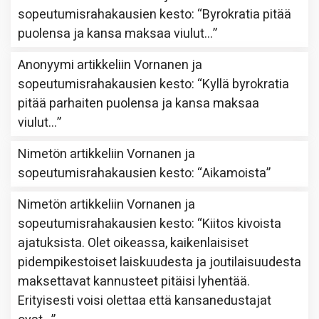
sopeutumisrahakausien kesto
: “
Byrokratia pitää
puolensa ja kansa maksaa viulut…
”
Anonyymi
artikkeliin
Vornanen ja
sopeutumisrahakausien kesto
: “
Kyllä byrokratia
pitää parhaiten puolensa ja kansa maksaa
viulut…
”
Nimetön
artikkeliin
Vornanen ja
sopeutumisrahakausien kesto
: “
Aikamoista
”
Nimetön
artikkeliin
Vornanen ja
sopeutumisrahakausien kesto
: “
Kiitos kivoista
ajatuksista. Olet oikeassa, kaikenlaisiset
pidempikestoiset laiskuudesta ja joutilaisuudesta
maksettavat kannusteet pitäisi lyhentää.
Erityisesti voisi olettaa että kansanedustajat