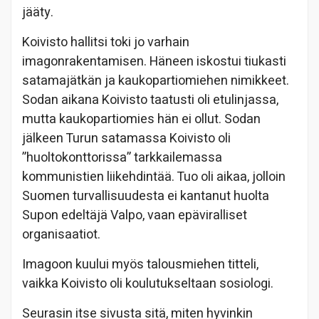
jääty.
Koivisto hallitsi toki jo varhain
imagonrakentamisen. Häneen iskostui tiukasti
satamajätkän ja kaukopartiomiehen nimikkeet.
Sodan aikana Koivisto taatusti oli etulinjassa,
mutta kaukopartiomies hän ei ollut. Sodan
jälkeen Turun satamassa Koivisto oli
”huoltokonttorissa” tarkkailemassa
kommunistien liikehdintää. Tuo oli aikaa, jolloin
Suomen turvallisuudesta ei kantanut huolta
Supon edeltäjä Valpo, vaan epäviralliset
organisaatiot.
Imagoon kuului myös talousmiehen titteli,
vaikka Koivisto oli koulutukseltaan sosiologi.
Seurasin itse sivusta sitä, miten hyvinkin