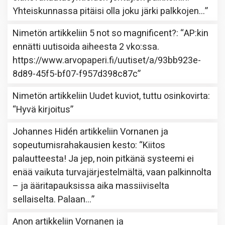
Yhteiskunnassa pitäisi olla joku järki palkkojen…
”
Nimetön
artikkeliin
5 not so magnificent?
: “
AP:kin
ennätti uutisoida aiheesta 2 vko:ssa.
https://www.arvopaperi.fi/uutiset/a/93bb923e-
8d89-45f5-bf07-f957d398c87c
”
Nimetön
artikkeliin
Uudet kuviot, tuttu osinkovirta
:
“
Hyvä kirjoitus
”
Johannes Hidén
artikkeliin
Vornanen ja
sopeutumisrahakausien kesto
: “
Kiitos
palautteesta! Ja jep, noin pitkänä systeemi ei
enää vaikuta turvajärjestelmältä, vaan palkinnolta
– ja ääritapauksissa aika massiiviselta
sellaiselta. Palaan…
”
Anon
artikkeliin
Vornanen ja