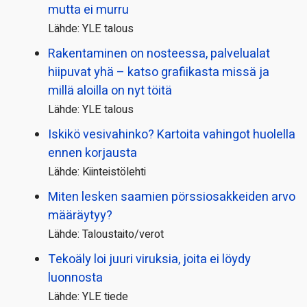
mutta ei murru
Lähde: YLE talous
Rakentaminen on nosteessa, palvelualat
hiipuvat yhä – katso grafiikasta missä ja
millä aloilla on nyt töitä
Lähde: YLE talous
Iskikö vesivahinko? Kartoita vahingot huolella
ennen korjausta
Lähde: Kiinteistölehti
Miten lesken saamien pörssi­osakkeiden arvo
määräytyy?
Lähde: Taloustaito/verot
Tekoäly loi juuri viruksia, joita ei löydy
luonnosta
Lähde: YLE tiede