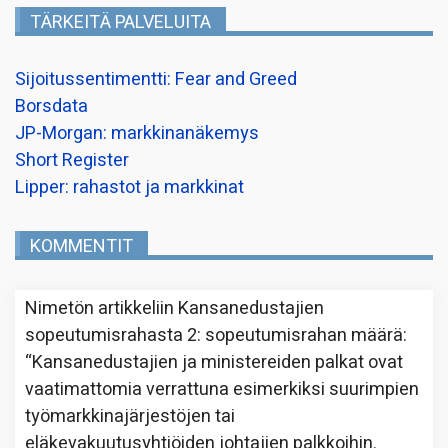
TÄRKEITÄ PALVELUITA
Sijoitussentimentti: Fear and Greed
Borsdata
JP-Morgan: markkinanäkemys
Short Register
Lipper: rahastot ja markkinat
KOMMENTIT
Nimetön
artikkeliin
Kansanedustajien
sopeutumisrahasta 2: sopeutumisrahan määrä
:
“
Kansanedustajien ja ministereiden palkat ovat
vaatimattomia verrattuna esimerkiksi suurimpien
työmarkkinajärjestöjen tai
eläkevakuutusyhtiöiden johtajien palkkoihin.