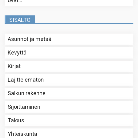
ovat…
”
SISÄLTÖ
Asunnot ja metsä
Kevyttä
Kirjat
Lajittelematon
Salkun rakenne
Sijoittaminen
Talous
Yhteiskunta