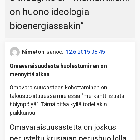
on huono ideologia
bioenergiassakin
”
Nimetön
sanoo:
12.6.2015 08:45
Omavaraisuudesta huolestuminen on
mennyttä aikaa
Omavaraisuusasteen kohottaminen on
talouspoliittisessa mielessä "merkanttilististä
hölynpölyä". Tämä pitää kyllä todellakin
paikkansa.
Omavaraisuusastetta on joskus
perusteltu kriisiajan perushuollolla