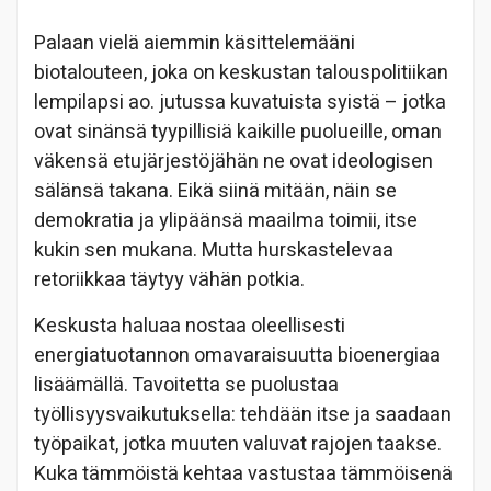
Palaan vielä aiemmin käsittelemääni
biotalouteen, joka on keskustan talouspolitiikan
lempilapsi ao. jutussa kuvatuista syistä – jotka
ovat sinänsä tyypillisiä kaikille puolueille, oman
väkensä etujärjestöjähän ne ovat ideologisen
sälänsä takana. Eikä siinä mitään, näin se
demokratia ja ylipäänsä maailma toimii, itse
kukin sen mukana. Mutta hurskastelevaa
retoriikkaa täytyy vähän potkia.
Keskusta haluaa nostaa oleellisesti
energiatuotannon omavaraisuutta bioenergiaa
lisäämällä. Tavoitetta se puolustaa
työllisyysvaikutuksella: tehdään itse ja saadaan
työpaikat, jotka muuten valuvat rajojen taakse.
Kuka tämmöistä kehtaa vastustaa tämmöisenä