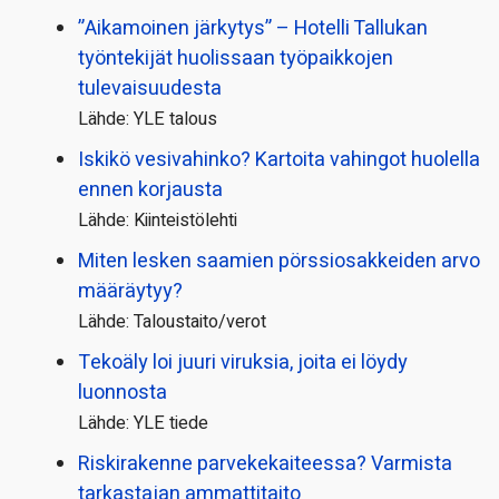
”Aikamoinen järkytys” – Hotelli Tallukan
työntekijät huolissaan työpaikkojen
tulevaisuudesta
Lähde: YLE talous
Iskikö vesivahinko? Kartoita vahingot huolella
ennen korjausta
Lähde: Kiinteistölehti
Miten lesken saamien pörssi­osakkeiden arvo
määräytyy?
Lähde: Taloustaito/verot
Tekoäly loi juuri viruksia, joita ei löydy
luonnosta
Lähde: YLE tiede
Riskirakenne parvekekaiteessa? Varmista
tarkastajan ammattitaito