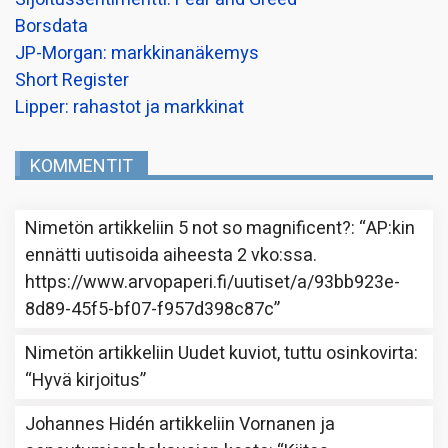
Borsdata
JP-Morgan: markkinanäkemys
Short Register
Lipper: rahastot ja markkinat
KOMMENTIT
Nimetön
artikkeliin
5 not so magnificent?
: “
AP:kin
ennätti uutisoida aiheesta 2 vko:ssa.
https://www.arvopaperi.fi/uutiset/a/93bb923e-
8d89-45f5-bf07-f957d398c87c
”
Nimetön
artikkeliin
Uudet kuviot, tuttu osinkovirta
:
“
Hyvä kirjoitus
”
Johannes Hidén
artikkeliin
Vornanen ja