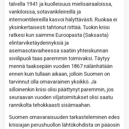
talvella 1941 ja kuolleisuus mielisairaaloissa,
vankiloissa, sotavankileireillä ja
internointileireillä kasvoi hälyttävästi. Ruokaa ei
yksinkertaisesti tahtonut riittää. Tuokin kriisi
ratkesi kun saimme Euroopasta (Saksasta)
elintarviketäydennyksiä ja
asemasotavaiheessa saatiin yhteiskunnan
siviilipuoli taas paremmin toimivaksi. Täytyy
mennä taaksepäin vuoden 1867 nälänhätään
ennen kuin tullaan aikaan, jolloin Suomen on
tarvinnut olla omavarainen yksikkö. Ja
silloinenkin kriisi olisi päättynyt paremmin, jos
seuraavan vuoden viljatoimitukset olisi saatu
rannikolta tehokkaasti sisämaahan.
Suomen omavaraisuuden tarkasteleminen edes
kriisiajan perushuollon lähtökohdista on pääosin