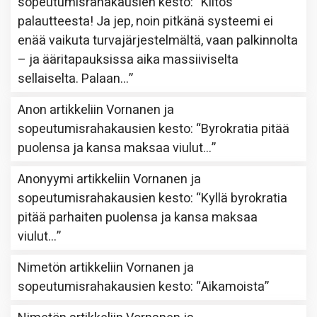
sopeutumisrahakausien kesto
: “
Kiitos
palautteesta! Ja jep, noin pitkänä systeemi ei
enää vaikuta turvajärjestelmältä, vaan palkinnolta
– ja ääritapauksissa aika massiiviselta
sellaiselta. Palaan…
”
Anon
artikkeliin
Vornanen ja
sopeutumisrahakausien kesto
: “
Byrokratia pitää
puolensa ja kansa maksaa viulut…
”
Anonyymi
artikkeliin
Vornanen ja
sopeutumisrahakausien kesto
: “
Kyllä byrokratia
pitää parhaiten puolensa ja kansa maksaa
viulut…
”
Nimetön
artikkeliin
Vornanen ja
sopeutumisrahakausien kesto
: “
Aikamoista
”