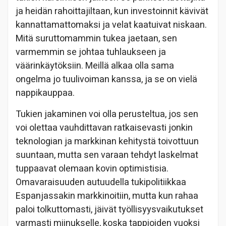
ja heidän rahoittajiltaan, kun investoinnit kävivät
kannattamattomaksi ja velat kaatuivat niskaan.
Mitä suruttomammin tukea jaetaan, sen
varmemmin se johtaa tuhlaukseen ja
väärinkäytöksiin. Meillä alkaa olla sama
ongelma jo tuulivoiman kanssa, ja se on vielä
nappikauppaa.
Tukien jakaminen voi olla perusteltua, jos sen
voi olettaa vauhdittavan ratkaisevasti jonkin
teknologian ja markkinan kehitystä toivottuun
suuntaan, mutta sen varaan tehdyt laskelmat
tuppaavat olemaan kovin optimistisia.
Omavaraisuuden autuudella tukipolitiikkaa
Espanjassakin markkinoitiin, mutta kun rahaa
paloi tolkuttomasti, jäivät työllisyysvaikutukset
varmasti miinukselle, koska tappioiden vuoksi