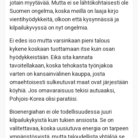
jotain myytävää. Mutta ei se lähtökohtaisesti ole
Suomen ongelma, koska meillä on laaja kirjo
vientihyödykkeitä, olkoon että kysynnässä ja
kilpailukyvyssä on nyt ongelmia.
Ei edes iso mutta varsinkaan pieni talous
kykene koskaan tuottamaan itse kuin osan
hyödykkeistään. Eikä sita kannata
tavoitellakaan, koska tehokasta työnjakoa
varten on kansainvälinen kauppa, josta
omaehtoisesti sulkeutuvat maat ovat järjestään
köyhiä. Jos omavaraisuus tekisi autuaaksi,
Pohjois-Korea olisi paratiisi.
Bioenergiahan ei ole todellisuudessa juuri
kilpailukykyistä kuin tukien ansiosta. Se on
valitettavaa, koska uusiutuva energia on tarpeen
ympäristösyistä, mutta taloudellista yhtälöä se