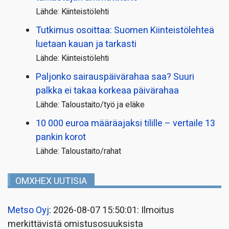
Lähde: Kiinteistölehti
Tutkimus osoittaa: Suomen Kiinteistölehteä
luetaan kauan ja tarkasti
Lähde: Kiinteistölehti
Paljonko sairauspäivä­rahaa saa? Suuri
palkka ei takaa korkeaa päivärahaa
Lähde: Taloustaito/työ ja eläke
10 000 euroa määräajaksi tilille – vertaile 13
pankin korot
Lähde: Taloustaito/rahat
OMXHEX UUTISIA
Metso Oyj
: 2026-08-07 15:50:01: Ilmoitus
merkittävistä omistusosuuksista