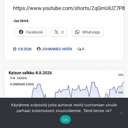
https://www.youtube.com/shorts/ZqGmUiUZ7P8
Jaa tämä:
Facebook
X
WhatsApp
5.8.2026
JOHANNES HIDÉN
0
Käytämme evästeitä jotka auttavat meitä tuottamaan sinulle
parhaan kokemuksen sivustollamme. Tämä lienee ok?
Ok