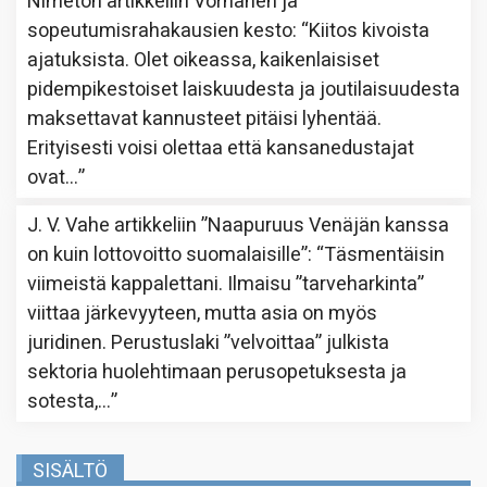
Nimetön
artikkeliin
Vornanen ja
sopeutumisrahakausien kesto
: “
Kiitos kivoista
ajatuksista. Olet oikeassa, kaikenlaisiset
pidempikestoiset laiskuudesta ja joutilaisuudesta
maksettavat kannusteet pitäisi lyhentää.
Erityisesti voisi olettaa että kansanedustajat
ovat…
”
J. V. Vahe
artikkeliin
”Naapuruus Venäjän kanssa
on kuin lottovoitto suomalaisille”
: “
Täsmentäisin
viimeistä kappalettani. Ilmaisu ”tarveharkinta”
viittaa järkevyyteen, mutta asia on myös
juridinen. Perustuslaki ”velvoittaa” julkista
sektoria huolehtimaan perusopetuksesta ja
sotesta,…
”
SISÄLTÖ