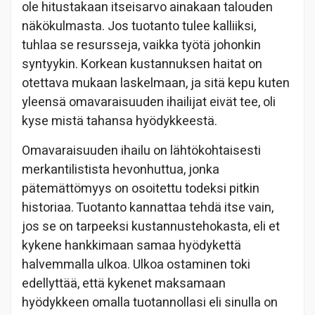
ole hitustakaan itseisarvo ainakaan talouden
näkökulmasta. Jos tuotanto tulee kalliiksi,
tuhlaa se resursseja, vaikka työtä johonkin
syntyykin. Korkean kustannuksen haitat on
otettava mukaan laskelmaan, ja sitä kepu kuten
yleensä omavaraisuuden ihailijat eivät tee, oli
kyse mistä tahansa hyödykkeestä.
Omavaraisuuden ihailu on lähtökohtaisesti
merkantilistista hevonhuttua, jonka
pätemättömyys on osoitettu todeksi pitkin
historiaa. Tuotanto kannattaa tehdä itse vain,
jos se on tarpeeksi kustannustehokasta, eli et
kykene hankkimaan samaa hyödykettä
halvemmalla ulkoa. Ulkoa ostaminen toki
edellyttää, että kykenet maksamaan
hyödykkeen omalla tuotannollasi eli sinulla on