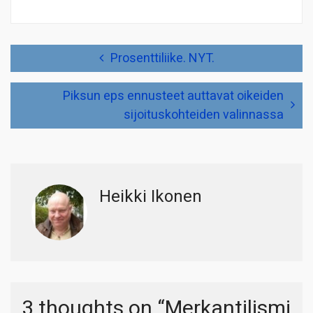
Artikkelien
Prosenttiliike. NYT.
selaus
Piksun eps ennusteet auttavat oikeiden
sijoituskohteiden valinnassa
Heikki Ikonen
3 thoughts on “
Merkantilismi