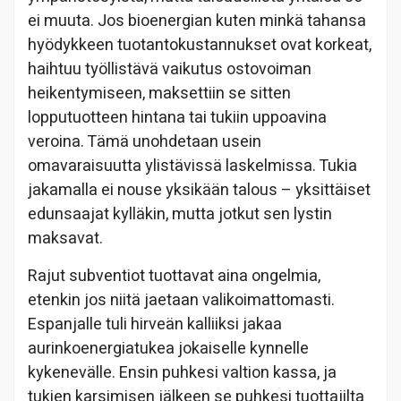
ei muuta. Jos bioenergian kuten minkä tahansa
hyödykkeen tuotantokustannukset ovat korkeat,
haihtuu työllistävä vaikutus ostovoiman
heikentymiseen, maksettiin se sitten
lopputuotteen hintana tai tukiin uppoavina
veroina. Tämä unohdetaan usein
omavaraisuutta ylistävissä laskelmissa. Tukia
jakamalla ei nouse yksikään talous – yksittäiset
edunsaajat kylläkin, mutta jotkut sen lystin
maksavat.
Rajut subventiot tuottavat aina ongelmia,
etenkin jos niitä jaetaan valikoimattomasti.
Espanjalle tuli hirveän kalliiksi jakaa
aurinkoenergiatukea jokaiselle kynnelle
kykenevälle. Ensin puhkesi valtion kassa, ja
tukien karsimisen jälkeen se puhkesi tuottajilta