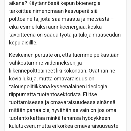
aikana? Käytännössä kepun bioenergia
tarkoittaa nimenomaan kasvuperäisiä
polttoaineita, joita saa maasta ja metsästä –
eikä esimerkiksi aurinkoenergiaa, koska
tavoitteena on saada työtä ja tuloja maaseudun
kepulaisillle.
Keskeinen peruste on, että tuomme pelkästään
sähköstämme viidenneksen, ja
liikennepolttoaineet liki kokonaan. Ovathan ne
kovia lukuja, mutta omavaraisuus on
talouspolitiikkana kyseenalainen ideologia
riippumatta tuotantosektorista. Ei itse
tuottamisessa ja omavaraisuudessa sinänsä
mitään pahaa ole, hyvähän se vain on jos oma
tuotanto kattaa minkä tahansa hyödykkeen
kulutuksen, mutta ei korkea omavaraisuusaste