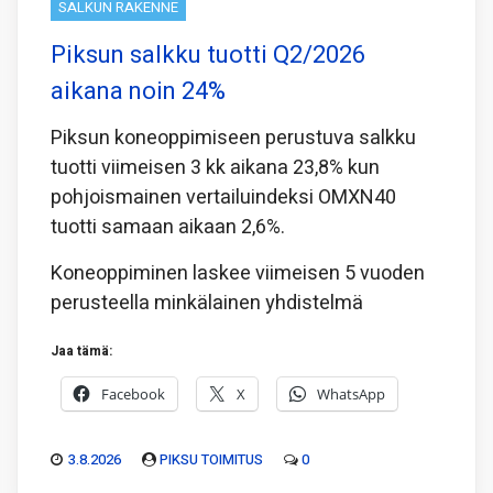
SALKUN RAKENNE
Piksun salkku tuotti Q2/2026
aikana noin 24%
Piksun koneoppimiseen perustuva salkku
tuotti viimeisen 3 kk aikana 23,8% kun
pohjoismainen vertailuindeksi OMXN40
tuotti samaan aikaan 2,6%.
Koneoppiminen laskee viimeisen 5 vuoden
perusteella minkälainen yhdistelmä
Jaa tämä:
Facebook
X
WhatsApp
3.8.2026
PIKSU TOIMITUS
0