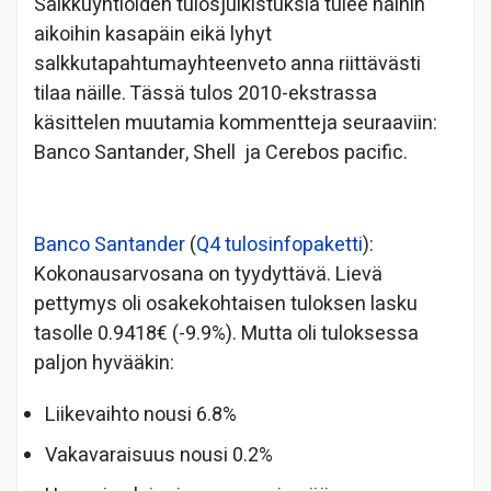
Salkkuyhtiöiden tulosjulkistuksia tulee näihin
aikoihin kasapäin eikä lyhyt
salkkutapahtumayhteenveto anna riittävästi
tilaa näille. Tässä tulos 2010-ekstrassa
käsittelen muutamia kommentteja seuraaviin:
Banco Santander, Shell ja Cerebos pacific.
Banco Santander
(
Q4 tulosinfopaketti
):
Kokonausarvosana on tyydyttävä. Lievä
pettymys oli osakekohtaisen tuloksen lasku
tasolle 0.9418€ (-9.9%). Mutta oli tuloksessa
paljon hyvääkin:
Liikevaihto nousi 6.8%
Vakavaraisuus nousi 0.2%