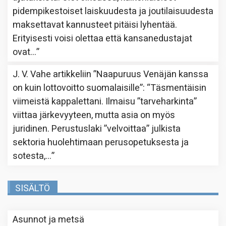
pidempikestoiset laiskuudesta ja joutilaisuudesta
maksettavat kannusteet pitäisi lyhentää.
Erityisesti voisi olettaa että kansanedustajat
ovat…
”
J. V. Vahe
artikkeliin
”Naapuruus Venäjän kanssa
on kuin lottovoitto suomalaisille”
: “
Täsmentäisin
viimeistä kappalettani. Ilmaisu ”tarveharkinta”
viittaa järkevyyteen, mutta asia on myös
juridinen. Perustuslaki ”velvoittaa” julkista
sektoria huolehtimaan perusopetuksesta ja
sotesta,…
”
SISÄLTÖ
Asunnot ja metsä