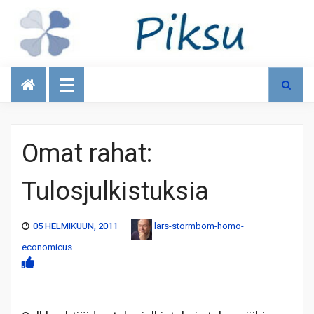
Talous
Omat rahat:
Tulosjulkistuksia
05 HELMIKUUN, 2011
lars-stormbom-homo-
economicus