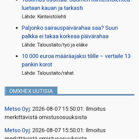
luetaan kauan ja tarkasti
Lähde: Kiinteistölehti
Paljonko sairauspäivä­rahaa saa? Suuri
palkka ei takaa korkeaa päivärahaa
Lähde: Taloustaito/työ ja eläke
10 000 euroa määräajaksi tilille – vertaile 13
pankin korot
Lähde: Taloustaito/rahat
OMXHEX UUTISIA
Metso Oyj
: 2026-08-07 15:50:01: Ilmoitus
merkittävistä omistusosuuksista
Metso Oyj
: 2026-08-07 15:50:01: Ilmoitus
merkittävistä omistusosuuksista