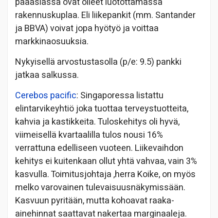
pääasiassa ovat olleet luotottamassa
rakennuskuplaa. Eli liikepankit (mm. Santander
ja BBVA) voivat jopa hyötyö ja voittaa
markkinaosuuksia.
Nykyisellä arvostustasolla (p/e: 9.5) pankki
jatkaa salkussa.
Cerebos pacific
: Singaporessa listattu
elintarvikeyhtiö joka tuottaa terveystuotteita,
kahvia ja kastikkeita. Tuloskehitys oli hyvä,
viimeisellä kvartaalilla tulos nousi 16%
verrattuna edelliseen vuoteen. Liikevaihdon
kehitys ei kuitenkaan ollut yhtä vahvaa, vain 3%
kasvulla. Toimitusjohtaja ,herra Koike, on myös
melko varovainen tulevaisuusnäkymissään.
Kasvuun pyritään, mutta kohoavat raaka-
ainehinnat saattavat nakertaa marginaaleja.