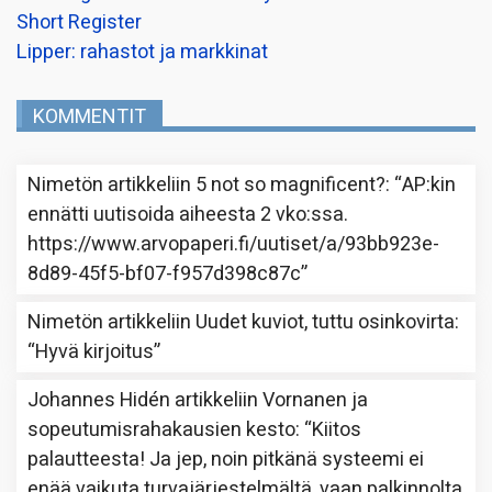
Short Register
Lipper: rahastot ja markkinat
KOMMENTIT
Nimetön
artikkeliin
5 not so magnificent?
: “
AP:kin
ennätti uutisoida aiheesta 2 vko:ssa.
https://www.arvopaperi.fi/uutiset/a/93bb923e-
8d89-45f5-bf07-f957d398c87c
”
Nimetön
artikkeliin
Uudet kuviot, tuttu osinkovirta
:
“
Hyvä kirjoitus
”
Johannes Hidén
artikkeliin
Vornanen ja
sopeutumisrahakausien kesto
: “
Kiitos
palautteesta! Ja jep, noin pitkänä systeemi ei
enää vaikuta turvajärjestelmältä, vaan palkinnolta