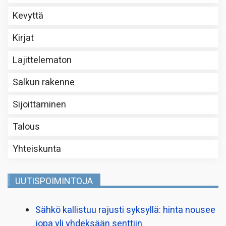
Kevyttä
Kirjat
Lajittelematon
Salkun rakenne
Sijoittaminen
Talous
Yhteiskunta
UUTISPOIMINTOJA
Sähkö kallistuu rajusti syksyllä: hinta nousee
jopa yli yhdeksään senttiin