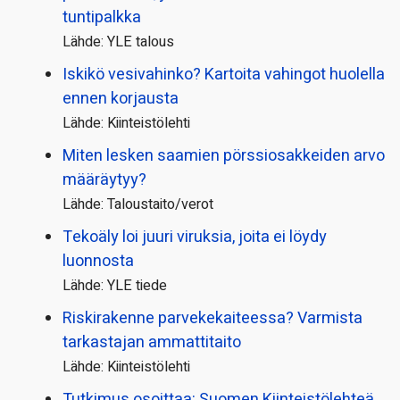
tuntipalkka
Lähde: YLE talous
Iskikö vesivahinko? Kartoita vahingot huolella
ennen korjausta
Lähde: Kiinteistölehti
Miten lesken saamien pörssi­osakkeiden arvo
määräytyy?
Lähde: Taloustaito/verot
Tekoäly loi juuri viruksia, joita ei löydy
luonnosta
Lähde: YLE tiede
Riskirakenne parvekekaiteessa? Varmista
tarkastajan ammattitaito
Lähde: Kiinteistölehti
Tutkimus osoittaa: Suomen Kiinteistölehteä