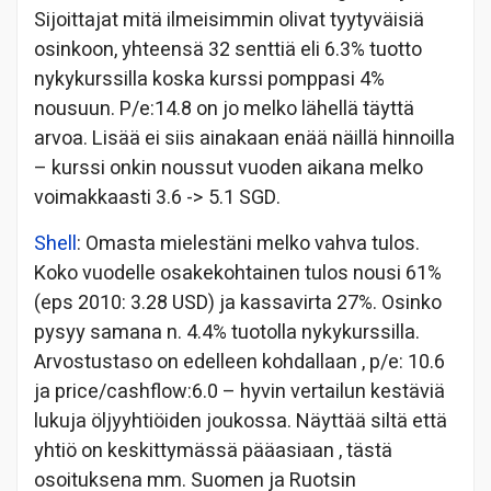
Sijoittajat mitä ilmeisimmin olivat tyytyväisiä
osinkoon, yhteensä 32 senttiä eli 6.3% tuotto
nykykurssilla koska kurssi pomppasi 4%
nousuun. P/e:14.8 on jo melko lähellä täyttä
arvoa. Lisää ei siis ainakaan enää näillä hinnoilla
– kurssi onkin noussut vuoden aikana melko
voimakkaasti 3.6 -> 5.1 SGD.
Shell
: Omasta mielestäni melko vahva tulos.
Koko vuodelle osakekohtainen tulos nousi 61%
(eps 2010: 3.28 USD) ja kassavirta 27%. Osinko
pysyy samana n. 4.4% tuotolla nykykurssilla.
Arvostustaso on edelleen kohdallaan , p/e: 10.6
ja price/cashflow:6.0 – hyvin vertailun kestäviä
lukuja öljyyhtiöiden joukossa. Näyttää siltä että
yhtiö on keskittymässä pääasiaan , tästä
osoituksena mm. Suomen ja Ruotsin