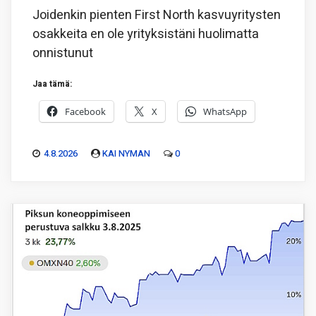
Joidenkin pienten First North kasvuyritysten
osakkeita en ole yrityksistäni huolimatta
onnistunut
Jaa tämä:
Facebook
X
WhatsApp
4.8.2026
KAI NYMAN
0