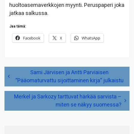
huoltoasemaverkkojen myynti. Peruspaperi joka
jatkaa salkussa.
Jaa tämä:
Facebook
X
WhatsApp
Artikkelien
Sami Järvisen ja Antti Parviaisen
selaus
”Pääomaturvattu sijoittaminen kirja” julkaistu
Merkel ja Sarkozy tarttuvat härkää sarvista –
miten se näkyy suomessa?