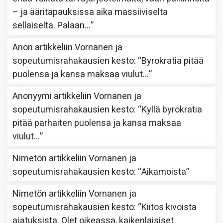
– ja ääritapauksissa aika massiiviselta
sellaiselta. Palaan…
”
Anon
artikkeliin
Vornanen ja
sopeutumisrahakausien kesto
: “
Byrokratia pitää
puolensa ja kansa maksaa viulut…
”
Anonyymi
artikkeliin
Vornanen ja
sopeutumisrahakausien kesto
: “
Kyllä byrokratia
pitää parhaiten puolensa ja kansa maksaa
viulut…
”
Nimetön
artikkeliin
Vornanen ja
sopeutumisrahakausien kesto
: “
Aikamoista
”
Nimetön
artikkeliin
Vornanen ja
sopeutumisrahakausien kesto
: “
Kiitos kivoista
ajatuksista. Olet oikeassa, kaikenlaisiset