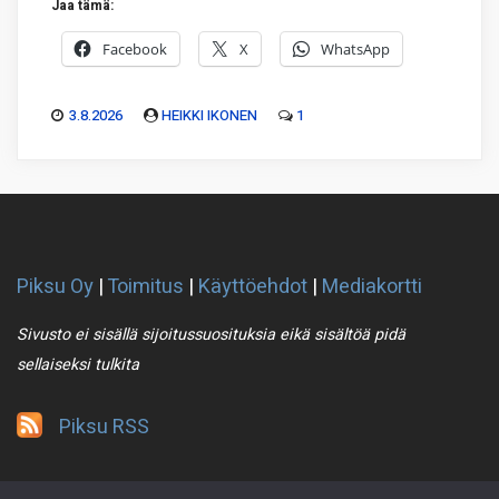
Jaa tämä:
Facebook
X
WhatsApp
3.8.2026
HEIKKI IKONEN
1
Piksu Oy
|
Toimitus
|
Käyttöehdot
|
Mediakortti
Sivusto ei sisällä sijoitussuosituksia eikä sisältöä pidä
sellaiseksi tulkita
Piksu RSS