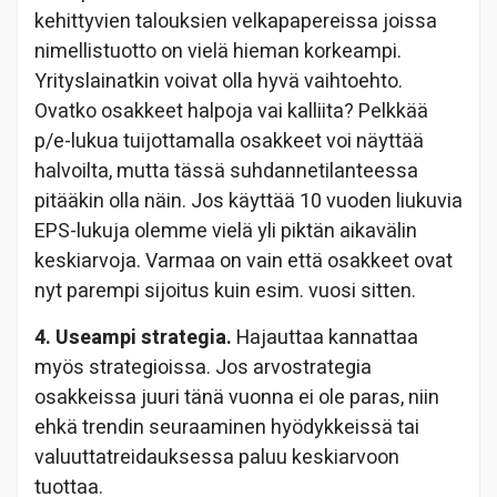
kehittyvien talouksien velkapapereissa joissa
nimellistuotto on vielä hieman korkeampi.
Yrityslainatkin voivat olla hyvä vaihtoehto.
Ovatko osakkeet halpoja vai kalliita? Pelkkää
p/e-lukua tuijottamalla osakkeet voi näyttää
halvoilta, mutta tässä suhdannetilanteessa
pitääkin olla näin. Jos käyttää 10 vuoden liukuvia
EPS-lukuja olemme vielä yli piktän aikavälin
keskiarvoja. Varmaa on vain että osakkeet ovat
nyt parempi sijoitus kuin esim. vuosi sitten.
4. Useampi strategia.
Hajauttaa kannattaa
myös strategioissa. Jos arvostrategia
osakkeissa juuri tänä vuonna ei ole paras, niin
ehkä trendin seuraaminen hyödykkeissä tai
valuuttatreidauksessa paluu keskiarvoon
tuottaa.