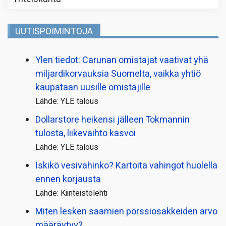
UUTISPOIMINTOJA
Ylen tiedot: Carunan omistajat vaativat yhä
miljardi­korvauksia Suomelta, vaikka yhtiö
kaupataan uusille omistajille
Lähde: YLE talous
Dollarstore heikensi jälleen Tokmannin
tulosta, liikevaihto kasvoi
Lähde: YLE talous
Iskikö vesivahinko? Kartoita vahingot huolella
ennen korjausta
Lähde: Kiinteistölehti
Miten lesken saamien pörssi­osakkeiden arvo
määräytyy?