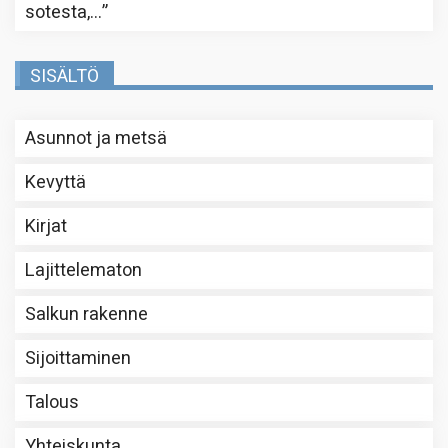
sotesta,…
”
SISÄLTÖ
Asunnot ja metsä
Kevyttä
Kirjat
Lajittelematon
Salkun rakenne
Sijoittaminen
Talous
Yhteiskunta