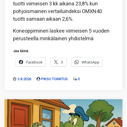
tuotti viimeisen 3 kk aikana 23,8% kun
pohjoismainen vertailuindeksi OMXN40
tuotti samaan aikaan 2,6%.
Koneoppiminen laskee viimeisen 5 vuoden
perusteella minkälainen yhdistelmä
Jaa tämä:
Facebook
X
WhatsApp
3.8.2026
PIKSU TOIMITUS
0