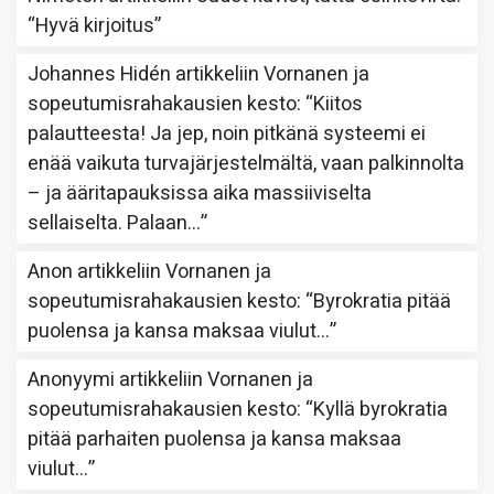
“
Hyvä kirjoitus
”
Johannes Hidén
artikkeliin
Vornanen ja
sopeutumisrahakausien kesto
: “
Kiitos
palautteesta! Ja jep, noin pitkänä systeemi ei
enää vaikuta turvajärjestelmältä, vaan palkinnolta
– ja ääritapauksissa aika massiiviselta
sellaiselta. Palaan…
”
Anon
artikkeliin
Vornanen ja
sopeutumisrahakausien kesto
: “
Byrokratia pitää
puolensa ja kansa maksaa viulut…
”
Anonyymi
artikkeliin
Vornanen ja
sopeutumisrahakausien kesto
: “
Kyllä byrokratia
pitää parhaiten puolensa ja kansa maksaa
viulut…
”