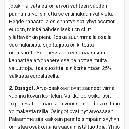
jotakin arvata euron arvon suhteen vuoden
päähän arvelisin että se ei ainakaan vahvistu.
Hegde-rahastoila on ennätysisot lyhyt positiot
euroon, minkä nähden lasku on ollut
yllättävänkin pieni. Koska suurimmalla osalla
suomalaisista sijoittajista on kiiteätä
omaisuutta Suomessa, eli euromääräsinä
kannattaa arvopapereissa painottaa muita
valuuttoja. Itse suosittelisin korkeintaan 25%
salkusta euroalueella.
2. Osingot.
Arvo-osakkeet ovat saaneet viime
vuonna kovan kohtelun. Vaikka pörssikurssit
toipunevat hieman tänä vuonna en odota mitään
voimakasta rallia. Osingot ovat nyt arvossaan.
Palaamme siis kaikkein perinteisimpään syyhyn
omistaa osakkeita ja saada niistä tuottoja. Yhtiö