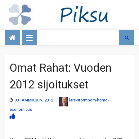
Talous
Omat Rahat: Vuoden
2012 sijoitukset
03 TAMMIKUUN, 2012
lars-stormbom-homo-
economicus