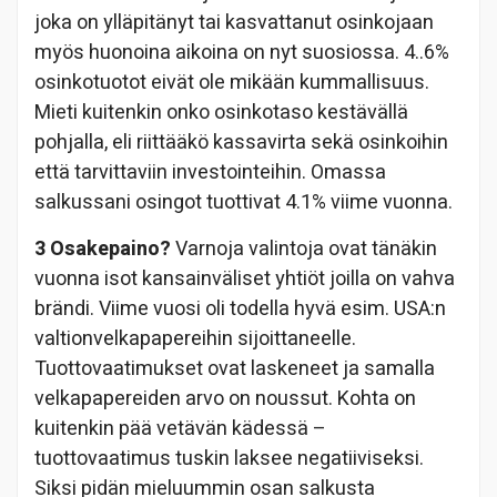
joka on ylläpitänyt tai kasvattanut osinkojaan
myös huonoina aikoina on nyt suosiossa. 4..6%
osinkotuotot eivät ole mikään kummallisuus.
Mieti kuitenkin onko osinkotaso kestävällä
pohjalla, eli riittääkö kassavirta sekä osinkoihin
että tarvittaviin investointeihin. Omassa
salkussani osingot tuottivat 4.1% viime vuonna.
3 Osakepaino?
Varnoja valintoja ovat tänäkin
vuonna isot kansainväliset yhtiöt joilla on vahva
brändi. Viime vuosi oli todella hyvä esim. USA:n
valtionvelkapapereihin sijoittaneelle.
Tuottovaatimukset ovat laskeneet ja samalla
velkapapereiden arvo on noussut. Kohta on
kuitenkin pää vetävän kädessä –
tuottovaatimus tuskin laksee negatiiviseksi.
Siksi pidän mieluummin osan salkusta