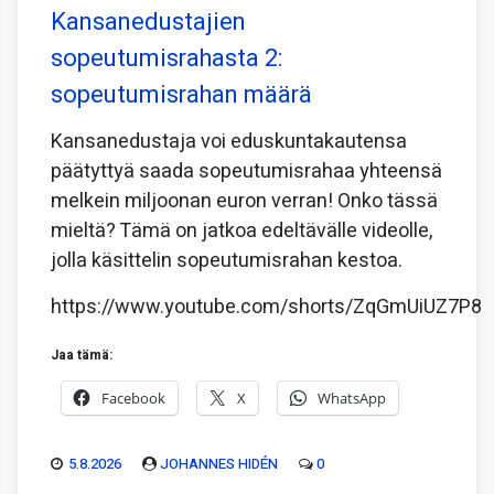
Kansanedustajien
sopeutumisrahasta 2:
sopeutumisrahan määrä
Kansanedustaja voi eduskuntakautensa
päätyttyä saada sopeutumisrahaa yhteensä
melkein miljoonan euron verran! Onko tässä
mieltä? Tämä on jatkoa edeltävälle videolle,
jolla käsittelin sopeutumisrahan kestoa.
https://www.youtube.com/shorts/ZqGmUiUZ7P8
Jaa tämä:
Facebook
X
WhatsApp
5.8.2026
JOHANNES HIDÉN
0