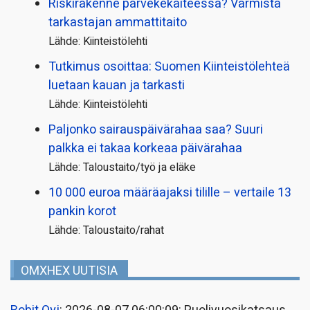
Riskirakenne parvekekaiteessa? Varmista
tarkastajan ammattitaito
Lähde: Kiinteistölehti
Tutkimus osoittaa: Suomen Kiinteistölehteä
luetaan kauan ja tarkasti
Lähde: Kiinteistölehti
Paljonko sairauspäivä­rahaa saa? Suuri
palkka ei takaa korkeaa päivärahaa
Lähde: Taloustaito/työ ja eläke
10 000 euroa määräajaksi tilille – vertaile 13
pankin korot
Lähde: Taloustaito/rahat
OMXHEX UUTISIA