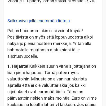
Vuosi 2011 päättyi oman salkkuni osalta -7.7%:
Salkkusivu jolla enemmän tietoja
Paljon huonomminkin olisi voinut käydä!
Positiivista on myös että loppuvuodesta alkoi
näkyä jo pieniä nosteen merkkejä. Yritän alla
hahmotella muutamia ajatuksiani tälle
sijoitusvuodelle.
1. Hajauta!
Kaikkein suurin virhe sijoittajana on
liian pieni hajautus. Tämä pätee myös
valuuttoihin. Minusta on aivan nurinkurista
ajatella että ei ole valuuttariskiä jos kaikki
sijoitukset ovat euromääräisiä. Tämä on
päinvastoin riskien maksimointia. Euro on viime
kuukausina lopulta lähtenyt laskuun. Jos pitäisi