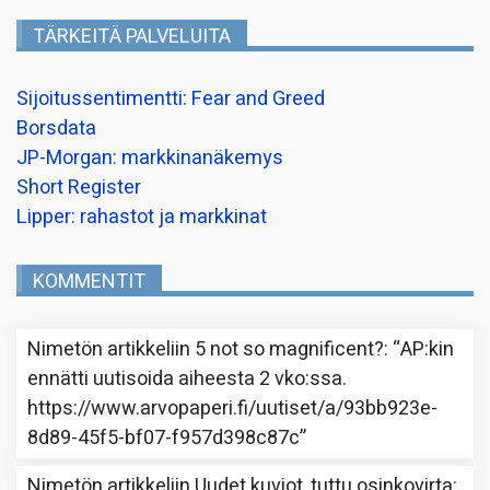
TÄRKEITÄ PALVELUITA
Sijoitussentimentti: Fear and Greed
Borsdata
JP-Morgan: markkinanäkemys
Short Register
Lipper: rahastot ja markkinat
KOMMENTIT
Nimetön
artikkeliin
5 not so magnificent?
: “
AP:kin
ennätti uutisoida aiheesta 2 vko:ssa.
https://www.arvopaperi.fi/uutiset/a/93bb923e-
8d89-45f5-bf07-f957d398c87c
”
Nimetön
artikkeliin
Uudet kuviot, tuttu osinkovirta
: