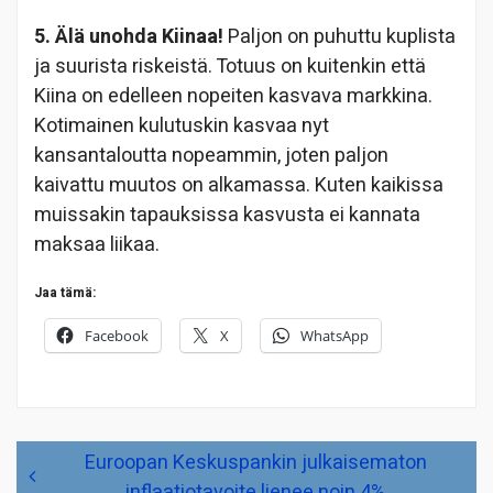
5. Älä unohda Kiinaa!
Paljon on puhuttu kuplista
ja suurista riskeistä. Totuus on kuitenkin että
Kiina on edelleen nopeiten kasvava markkina.
Kotimainen kulutuskin kasvaa nyt
kansantaloutta nopeammin, joten paljon
kaivattu muutos on alkamassa. Kuten kaikissa
muissakin tapauksissa kasvusta ei kannata
maksaa liikaa.
Jaa tämä:
Facebook
X
WhatsApp
Artikkelien
Euroopan Keskuspankin julkaisematon
selaus
inflaatiotavoite lienee noin 4%