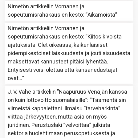
Nimetön
artikkeliin
Vornanen ja
sopeutumisrahakausien kesto
: “
Aikamoista
”
Nimetön
artikkeliin
Vornanen ja
sopeutumisrahakausien kesto
: “
Kiitos kivoista
ajatuksista. Olet oikeassa, kaikenlaisiset
pidempikestoiset laiskuudesta ja joutilaisuudesta
maksettavat kannusteet pitäisi lyhentää.
Erityisesti voisi olettaa että kansanedustajat
ovat…
”
J. V. Vahe
artikkeliin
”Naapuruus Venäjän kanssa
on kuin lottovoitto suomalaisille”
: “
Täsmentäisin
viimeistä kappalettani. Ilmaisu ”tarveharkinta”
viittaa järkevyyteen, mutta asia on myös
juridinen. Perustuslaki ”velvoittaa” julkista
sektoria huolehtimaan perusopetuksesta ja