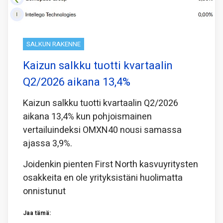
SALKUN RAKENNE
Kaizun salkku tuotti kvartaalin
Q2/2026 aikana 13,4%
Kaizun salkku tuotti kvartaalin Q2/2026
aikana 13,4% kun pohjoismainen
vertailuindeksi OMXN40 nousi samassa
ajassa 3,9%.
Joidenkin pienten First North kasvuyritysten
osakkeita en ole yrityksistäni huolimatta
onnistunut
Jaa tämä: