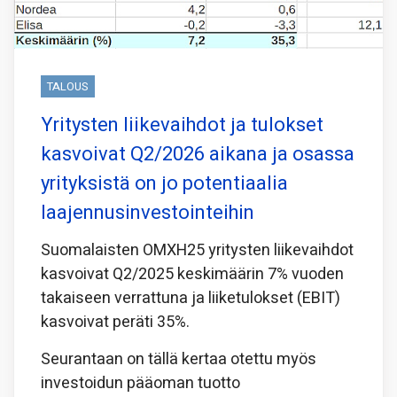
TALOUS
Yritysten liikevaihdot ja tulokset
kasvoivat Q2/2026 aikana ja osassa
yrityksistä on jo potentiaalia
laajennusinvestointeihin
Suomalaisten OMXH25 yritysten liikevaihdot
kasvoivat Q2/2025 keskimäärin 7% vuoden
takaiseen verrattuna ja liiketulokset (EBIT)
kasvoivat peräti 35%.
Seurantaan on tällä kertaa otettu myös
investoidun pääoman tuotto