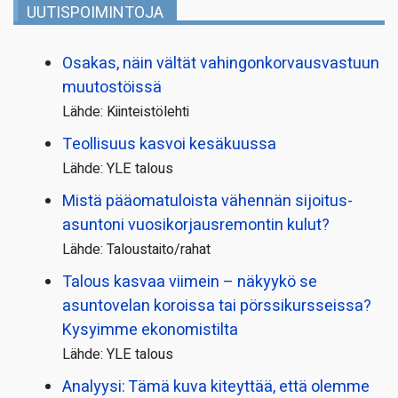
UUTISPOIMINTOJA
Osakas, näin vältät vahingonkorvausvastuun
muutostöissä
Lähde: Kiinteistölehti
Teollisuus kasvoi kesäkuussa
Lähde: YLE talous
Mistä pääoma­tuloista vähennän sijoitus­
asuntoni vuosikorjaus­remontin kulut?
Lähde: Taloustaito/rahat
Talous kasvaa viimein – näkyykö se
asuntovelan koroissa tai pörssi­kursseissa?
Kysyimme ekonomistilta
Lähde: YLE talous
Analyysi: Tämä kuva kiteyttää, että olemme