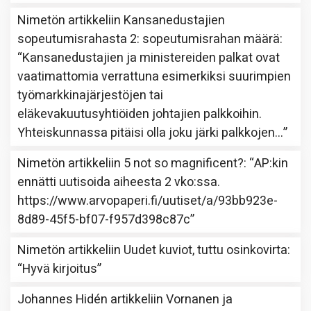
Nimetön
artikkeliin
Kansanedustajien
sopeutumisrahasta 2: sopeutumisrahan määrä
:
“
Kansanedustajien ja ministereiden palkat ovat
vaatimattomia verrattuna esimerkiksi suurimpien
työmarkkinajärjestöjen tai
eläkevakuutusyhtiöiden johtajien palkkoihin.
Yhteiskunnassa pitäisi olla joku järki palkkojen…
”
Nimetön
artikkeliin
5 not so magnificent?
: “
AP:kin
ennätti uutisoida aiheesta 2 vko:ssa.
https://www.arvopaperi.fi/uutiset/a/93bb923e-
8d89-45f5-bf07-f957d398c87c
”
Nimetön
artikkeliin
Uudet kuviot, tuttu osinkovirta
:
“
Hyvä kirjoitus
”
Johannes Hidén
artikkeliin
Vornanen ja