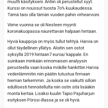
muutti käsitykseni. Antiin oli perustellut syyt.
Kurssi on noussut tuosta 7o% kuukaudessa.
Tämä taisi olla tämän vuoden pahin virhearvioni.
Viime vuonna se oli Nesteen myynti
koronakuopassa naurettavan halpaan hintaan.
Hyviä kauppoja on myös tullut tehtyä. Harvia on
ollut täydellinen yllätys. Aloitin sen ostot
syksyllä 2019 hintaan7 euroa/ kappale. En
suinkaan minkään erinomaisen analyysin
perusteella vaan koska mökille hankittiin Harvia
vedenlämmitin niin päätin tutustua firmaan
hieman tarkemmin. Ja koska se vaikutti silloin
edullisesti hinnoitellulta niin ostin sitä lisääkin
monta kertaa. Lisäksi kuulin Tapio Pajuharjun
esityksen Pörssi-illassa ja se oli hyvä.