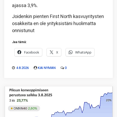
ajassa 3,9%.
Joidenkin pienten First North kasvuyritysten
osakkeita en ole yrityksistäni huolimatta
onnistunut
Jaa tämä:
Facebook
X
WhatsApp
4.8.2026
KAI NYMAN
0