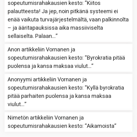
sopeutumisrahakausien kesto
: “
Kiitos
palautteesta! Ja jep, noin pitkänä systeemi ei
enää vaikuta turvajärjestelmältä, vaan palkinnolta
– ja ääritapauksissa aika massiiviselta
sellaiselta. Palaan…
”
Anon
artikkeliin
Vornanen ja
sopeutumisrahakausien kesto
: “
Byrokratia pitää
puolensa ja kansa maksaa viulut…
”
Anonyymi
artikkeliin
Vornanen ja
sopeutumisrahakausien kesto
: “
Kyllä byrokratia
pitää parhaiten puolensa ja kansa maksaa
viulut…
”
Nimetön
artikkeliin
Vornanen ja
sopeutumisrahakausien kesto
: “
Aikamoista
”