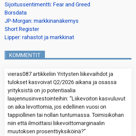
Sijoitussentimentti: Fear and Greed
Borsdata
JP-Morgan: markkinanäkemys
Short Register
Lipper: rahastot ja markkinat
KOMMENTIT
vieras087
artikkeliin
Yritysten liikevaihdot ja
tulokset kasvoivat Q2/2026 aikana ja osassa
yrityksistä on jo potentiaalia
laajennusinvestointeihin
: “
Liikevoiton kasvuluvut
on aika levottomia, jos edellinen vuosi on
tappiollinen tai nollan tuntumassa. Toimisikohan
niin että ilmoittaisi liikevoittomarginaalin
muutoksen prosenttiyksiköinä?
”