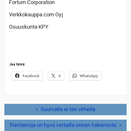
Fortum Corporation
Verkkokauppa.com Oyj
Osuuskunta KPY
Jaa tämä:
Facebook
X
WhatsApp
Artikkelien
Suurvalta ei tee virheitä
selaus
Pienlainoja on hyvä vertailla ennen hakemista