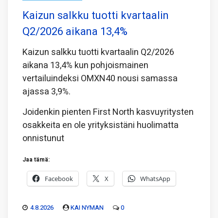
Kaizun salkku tuotti kvartaalin
Q2/2026 aikana 13,4%
Kaizun salkku tuotti kvartaalin Q2/2026
aikana 13,4% kun pohjoismainen
vertailuindeksi OMXN40 nousi samassa
ajassa 3,9%.
Joidenkin pienten First North kasvuyritysten
osakkeita en ole yrityksistäni huolimatta
onnistunut
Jaa tämä:
Facebook
X
WhatsApp
4.8.2026
KAI NYMAN
0