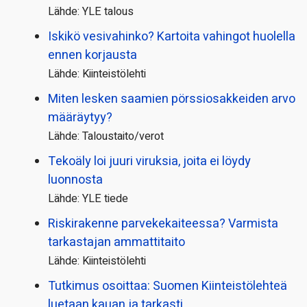
Lähde: YLE talous
Iskikö vesivahinko? Kartoita vahingot huolella
ennen korjausta
Lähde: Kiinteistölehti
Miten lesken saamien pörssi­osakkeiden arvo
määräytyy?
Lähde: Taloustaito/verot
Tekoäly loi juuri viruksia, joita ei löydy
luonnosta
Lähde: YLE tiede
Riskirakenne parvekekaiteessa? Varmista
tarkastajan ammattitaito
Lähde: Kiinteistölehti
Tutkimus osoittaa: Suomen Kiinteistölehteä
luetaan kauan ja tarkasti