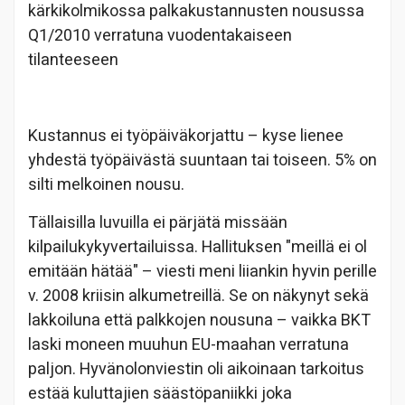
kärkikolmikossa palkakustannusten nousussa
Q1/2010 verratuna vuodentakaiseen
tilanteeseen
Kustannus ei työpäiväkorjattu – kyse lienee
yhdestä työpäivästä suuntaan tai toiseen. 5% on
silti melkoinen nousu.
Tällaisilla luvuilla ei pärjätä missään
kilpailukykyvertailuissa. Hallituksen "meillä ei ol
emitään hätää" – viesti meni liiankin hyvin perille
v. 2008 kriisin alkumetreillä. Se on näkynyt sekä
lakkoiluna että palkkojen nousuna – vaikka BKT
laski moneen muuhun EU-maahan verratuna
paljon. Hyvänolonviestin oli aikoinaan tarkoitus
estää kuluttajien säästöpaniikki joka