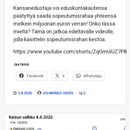
Kansanedustaja voi eduskuntakautensa
päätyttyä saada sopeutumisrahaa yhteensä
melkein miljoonan euron verran! Onko tässä
mieltä? Tämä on jatkoa edeltävälle videolle,
jolla käsittelin sopeutumisrahan kestoa.
https://www.youtube.com/shorts/ZqGmUiUZ7P8
Jaa tämä:
Facebook
X
WhatsApp
5.8.2026
JOHANNES HIDÉN
0