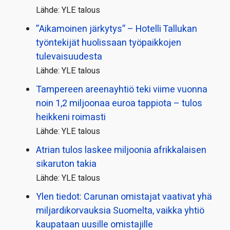
Lähde: YLE talous
”Aikamoinen järkytys” – Hotelli Tallukan
työntekijät huolissaan työpaikkojen
tulevaisuudesta
Lähde: YLE talous
Tampereen areenayhtiö teki viime vuonna
noin 1,2 miljoonaa euroa tappiota – tulos
heikkeni roimasti
Lähde: YLE talous
Atrian tulos laskee miljoonia afrikkalaisen
sikaruton takia
Lähde: YLE talous
Ylen tiedot: Carunan omistajat vaativat yhä
miljardi­korvauksia Suomelta, vaikka yhtiö
kaupataan uusille omistajille