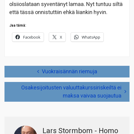
olsiioslataan syventänyt lamaa. Nyt tuntuu siltä
että tässä onnistuttiin ehkä liiankin hyvin.
Jaa tämä:
Facebook
X
WhatsApp
Artikkelien
Vuokraisännän riemuja
selaus
Osakesijoitusten valuuttakurssiriskeiltä ei
maksa vaivaa suojautua
Lars Stormbom - Homo