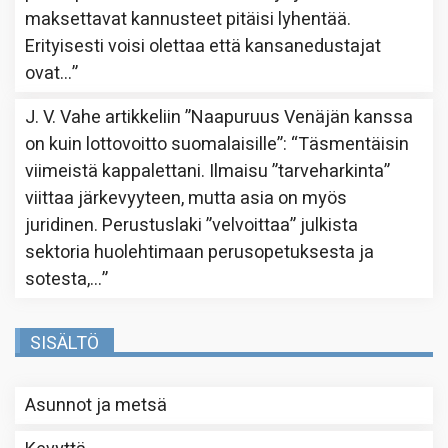
maksettavat kannusteet pitäisi lyhentää.
Erityisesti voisi olettaa että kansanedustajat
ovat…
”
J. V. Vahe
artikkeliin
”Naapuruus Venäjän kanssa
on kuin lottovoitto suomalaisille”
: “
Täsmentäisin
viimeistä kappalettani. Ilmaisu ”tarveharkinta”
viittaa järkevyyteen, mutta asia on myös
juridinen. Perustuslaki ”velvoittaa” julkista
sektoria huolehtimaan perusopetuksesta ja
sotesta,…
”
SISÄLTÖ
Asunnot ja metsä