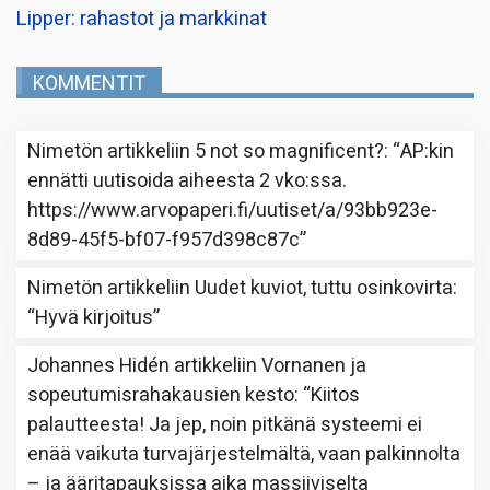
Lipper: rahastot ja markkinat
KOMMENTIT
Nimetön
artikkeliin
5 not so magnificent?
: “
AP:kin
ennätti uutisoida aiheesta 2 vko:ssa.
https://www.arvopaperi.fi/uutiset/a/93bb923e-
8d89-45f5-bf07-f957d398c87c
”
Nimetön
artikkeliin
Uudet kuviot, tuttu osinkovirta
:
“
Hyvä kirjoitus
”
Johannes Hidén
artikkeliin
Vornanen ja
sopeutumisrahakausien kesto
: “
Kiitos
palautteesta! Ja jep, noin pitkänä systeemi ei
enää vaikuta turvajärjestelmältä, vaan palkinnolta
– ja ääritapauksissa aika massiiviselta