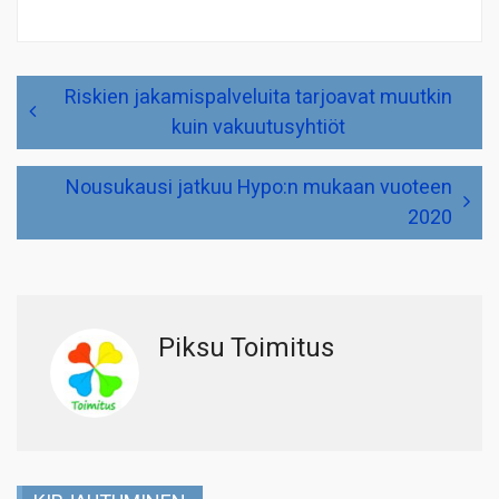
Artikkelien
Riskien jakamispalveluita tarjoavat muutkin
selaus
kuin vakuutusyhtiöt
Nousukausi jatkuu Hypo:n mukaan vuoteen
2020
Piksu Toimitus