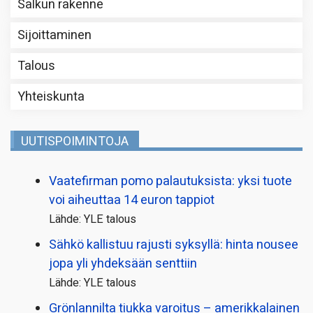
Salkun rakenne
Sijoittaminen
Talous
Yhteiskunta
UUTISPOIMINTOJA
Vaatefirman pomo palautuksista: yksi tuote
voi aiheuttaa 14 euron tappiot
Lähde: YLE talous
Sähkö kallistuu rajusti syksyllä: hinta nousee
jopa yli yhdeksään senttiin
Lähde: YLE talous
Grönlannilta tiukka varoitus – amerikkalainen