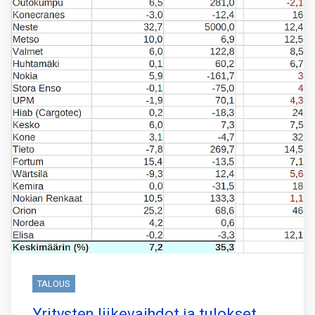
TALOUS
Yritysten liikevaihdot ja tulokset