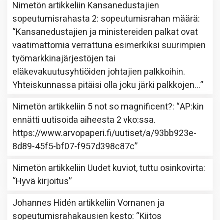
Nimetön
artikkeliin
Kansanedustajien
sopeutumisrahasta 2: sopeutumisrahan määrä
:
“
Kansanedustajien ja ministereiden palkat ovat
vaatimattomia verrattuna esimerkiksi suurimpien
työmarkkinajärjestöjen tai
eläkevakuutusyhtiöiden johtajien palkkoihin.
Yhteiskunnassa pitäisi olla joku järki palkkojen…
”
Nimetön
artikkeliin
5 not so magnificent?
: “
AP:kin
ennätti uutisoida aiheesta 2 vko:ssa.
https://www.arvopaperi.fi/uutiset/a/93bb923e-
8d89-45f5-bf07-f957d398c87c
”
Nimetön
artikkeliin
Uudet kuviot, tuttu osinkovirta
:
“
Hyvä kirjoitus
”
Johannes Hidén
artikkeliin
Vornanen ja
sopeutumisrahakausien kesto
: “
Kiitos