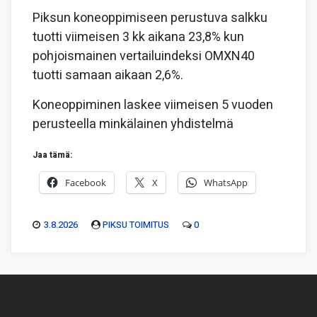
Piksun koneoppimiseen perustuva salkku
tuotti viimeisen 3 kk aikana 23,8% kun
pohjoismainen vertailuindeksi OMXN40
tuotti samaan aikaan 2,6%.
Koneoppiminen laskee viimeisen 5 vuoden
perusteella minkälainen yhdistelmä
Jaa tämä:
Facebook
X
WhatsApp
3.8.2026
PIKSU TOIMITUS
0