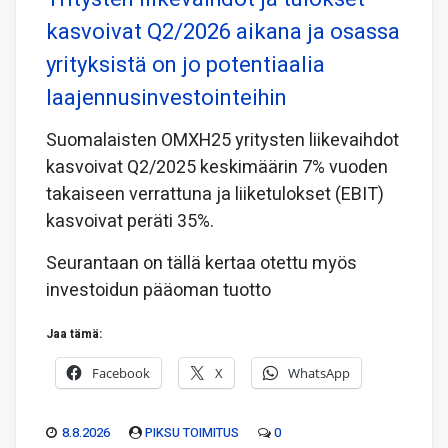
kasvoivat Q2/2026 aikana ja osassa
yrityksistä on jo potentiaalia
laajennusinvestointeihin
Suomalaisten OMXH25 yritysten liikevaihdot
kasvoivat Q2/2025 keskimäärin 7% vuoden
takaiseen verrattuna ja liiketulokset (EBIT)
kasvoivat peräti 35%.
Seurantaan on tällä kertaa otettu myös
investoidun pääoman tuotto
Jaa tämä:
Facebook
X
WhatsApp
8.8.2026
PIKSU TOIMITUS
0