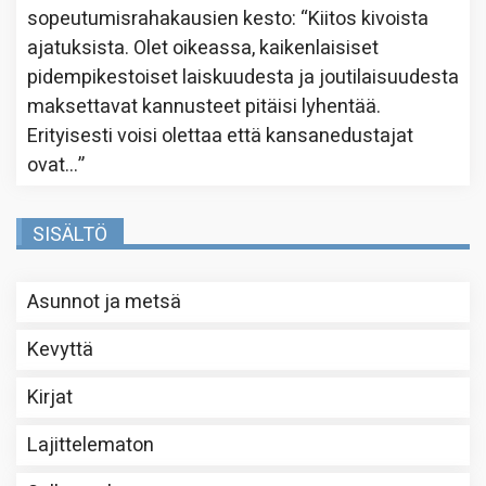
sopeutumisrahakausien kesto
: “
Kiitos kivoista
ajatuksista. Olet oikeassa, kaikenlaisiset
pidempikestoiset laiskuudesta ja joutilaisuudesta
maksettavat kannusteet pitäisi lyhentää.
Erityisesti voisi olettaa että kansanedustajat
ovat…
”
SISÄLTÖ
Asunnot ja metsä
Kevyttä
Kirjat
Lajittelematon