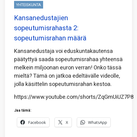
YHTEISKUNTA
Kansanedustajien
sopeutumisrahasta 2:
sopeutumisrahan määrä
Kansanedustaja voi eduskuntakautensa
päätyttyä saada sopeutumisrahaa yhteensä
melkein miljoonan euron verran! Onko tässä
mieltä? Tämä on jatkoa edeltävälle videolle,
jolla käsittelin sopeutumisrahan kestoa.
https://www.youtube.com/shorts/ZqGmUiUZ7P8
Jaa tämä:
Facebook
X
WhatsApp