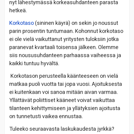
nyt lähestymässä korkeasuhdanteen parasta
hetkeä.
Korkotaso
(sininen käyrä) on sekin jo noussut
parin prosentin tuntumaan. Kohonnut korkotaso
ei ole vielä vaikuttanut yritysten tuloksiin jotka
paranevat kvartaali toisensa jälkeen. Olemme
siis noususuhdanteen parhaassa vaiheessa ja
kaikki tuntuu hyvältä.
Korkotason perusteella käänteeseen on vielä
matkaa puoli vuotta tai jopa vuosi. Ajoituksesta
ei kuitenkaan voi sanoa mitään aivan varmaa.
Yllättävät poliittiset kääneet voivat vaikuttaa
tilanteen kehittymiseen ja yllätyksien ajoitusta
on tunnetusti vaikea ennustaa.
Tuleeko seuraavasta laskukaudesta jyrkkä?