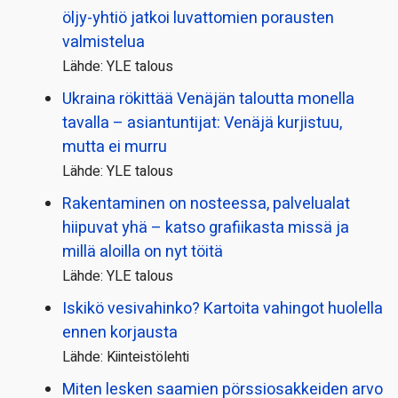
öljy-yhtiö jatkoi luvattomien porausten
valmistelua
Lähde: YLE talous
Ukraina rökittää Venäjän taloutta monella
tavalla – asiantuntijat: Venäjä kurjistuu,
mutta ei murru
Lähde: YLE talous
Rakentaminen on nosteessa, palvelualat
hiipuvat yhä – katso grafiikasta missä ja
millä aloilla on nyt töitä
Lähde: YLE talous
Iskikö vesivahinko? Kartoita vahingot huolella
ennen korjausta
Lähde: Kiinteistölehti
Miten lesken saamien pörssi­osakkeiden arvo