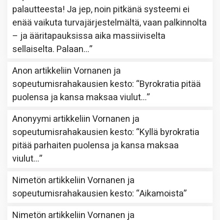
palautteesta! Ja jep, noin pitkänä systeemi ei
enää vaikuta turvajärjestelmältä, vaan palkinnolta
– ja ääritapauksissa aika massiiviselta
sellaiselta. Palaan…
”
Anon
artikkeliin
Vornanen ja
sopeutumisrahakausien kesto
: “
Byrokratia pitää
puolensa ja kansa maksaa viulut…
”
Anonyymi
artikkeliin
Vornanen ja
sopeutumisrahakausien kesto
: “
Kyllä byrokratia
pitää parhaiten puolensa ja kansa maksaa
viulut…
”
Nimetön
artikkeliin
Vornanen ja
sopeutumisrahakausien kesto
: “
Aikamoista
”
Nimetön
artikkeliin
Vornanen ja